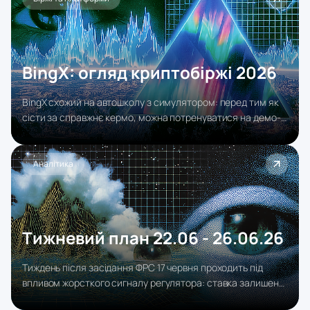
роздрібному трейдеру інституційні інструменти аналізу
ф'ючерсних ринків. Сьогодні нею користуються 1.9+
мільйона трейдерів у 60+ країнах.
BingX: огляд криптобіржі 2026
BingX схожий на автошколу з симулятором: перед тим як
сісти за справжнє кермо, можна потренуватися на демо-
рахунку з віртуальними коштами, подивитися, як їздять
досвідчені водії (через копітрейдинг), і тільки потім вийти
на дорогу з реальними грошима. Це не найшвидша і не
Аналітика
найпотужніша машина на ринку криптобірж, але саме та,
де новачок навряд чи розіб'ється на першому ж повороті.
Тижневий план 22.06 - 26.06.26
Тиждень після засідання ФРС 17 червня проходить під
впливом жорсткого сигналу регулятора: ставка залишена
на рівні 3.50–3.75%, але акцент на боротьбі з інфляцією