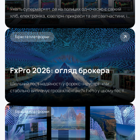
Уявіть супермаркет, де на полицях одночасно є свіжий
хліб, електроніка, ювелірні прикраси та автозапчастини, і
все це під одним дахом, з охороною, касою та службою
підтримки. Саме таку роль у світі онлайн-трейдингу
виконує AvaTrade: один брокер, понад 1 250 інструментів,
Біржі та платформи
від валютних пар і акцій до крипто, ETF та ванільних
опціонів.
FxPro 2026: огляд брокера
Шкільний тест надійності у форекс-індустрії: «Чи
стабільно виплачує гроші клієнтам?» FxPro у цьому тесті
проходить впевнено. Брокер регулярно фігурує у топ-10
рейтингів незалежних оглядачів (ForexBrokers.com,
BrokerChooser, daytrading.com), отримує нагороди
Біржі та платформи
категорії «Best Algo Trading 2026» і має один з найвищих
Trust Score у галузі.