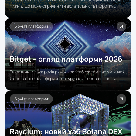
тижнів, що може спричинити волатильність і коротку
корекцію до середи‑четверга, але загалом прогнозується
ріст під закриття тижня. SOL: очікується інтрадея з
локальними цілями, довгострокового росту немає;
Біржі та платформи
плануються шорт‑позиції з таргетом $75, рішення
відкривати угоду — у понеділок, орієнтуючись на пули
ліквідацій.
Bitget – огляд платформи 2026
За останні кілька років ринок криптобірж помітно змінився.
Якщо раніше платформи конкурували переважно кількістю
торгових пар і низькими комісіями, то сьогодні дедалі
більше важать додаткові сервіси. Саме на цьому
побудувала своє зростання біржа Bitget.
Біржі та платформи
Raydium: новий хаб Solana DEX