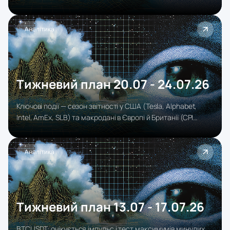
ввечері, Банк Англії та перша оцінка ВВП США у четвер,
інфляція єврозони та дані щодо заробітної плати у США у
п’ятницю. До того ж у п’ятницю завершується місяць, тож
Аналітика
до новинної волатильності додадуться потоки
ребалансування.
Тижневий план 20.07 - 24.07.26
Ключові події — сезон звітності у США (Tesla, Alphabet,
Intel, AmEx, SLB) та макродані в Європі й Британії (CPI
Британії, засідання ЄЦБ, PMI). Очікування рекордні, тому
ринок жорстко карає за промахи, а головний тон задають
ніч середи та четвер.
Аналітика
Тижневий план 13.07 - 17.07.26
BTCUSDT: очікується імпульс і тест максимумів минулих