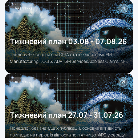
Аналітика
Тижневий план 03.08 - 07.08.26
Тиждень 3–7 серпня для США стане ключовим: ISM
Manufacturing, JOLTS, ADP, ISM Services, Jobless Claims, NFP
та зарплати дадуть повну картину економіки й ринку
праці, визначаючи тон для долара.
Аналітика
Тижневий план 27.07 - 31.07.26
Понеділок без значущих публікацій, основна активність
припадає на період із вівторка по п’ятницю: ФРС у середу