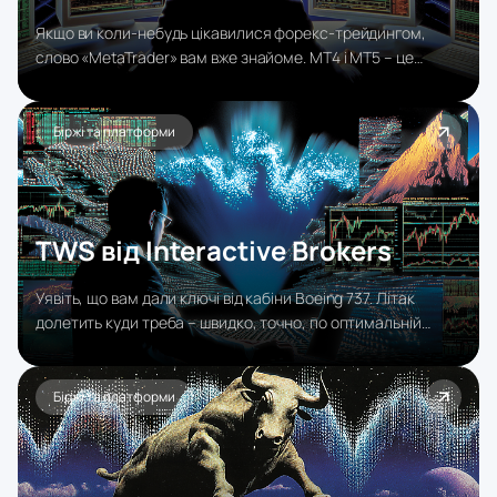
Якщо ви коли-небудь цікавилися форекс-трейдингом,
слово «MetaTrader» вам вже знайоме. MT4 і MT5 – це
торгові платформи від компанії MetaQuotes, які стали
фактичним стандартом у роздрібному форексі.
Біржі та платформи
TWS від Interactive Brokers
Уявіть, що вам дали ключі від кабіни Boeing 737. Літак
долетить куди треба – швидко, точно, по оптимальній
траєкторії. Але якщо ви звикли до звичайного автомобіля,
перші кілька годин буде дезорієнтація від кількості кнопок.
TWS – саме такий інструмент: потужний, складний, і
Біржі та платформи
безумовно вартий освоєння, якщо ви торгуєте серйозно.