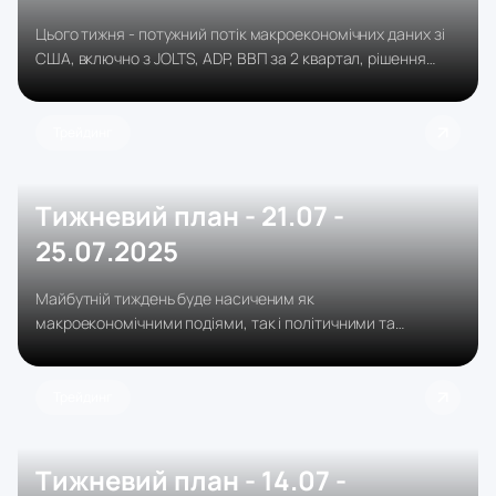
Цього тижня - потужний потік макроекономічних даних зі
США, включно з JOLTS, ADP, ВВП за 2 квартал, рішення
ФРС, Core PCE і NFP.
Трейдинг
Тижневий план - 21.07 -
25.07.2025
Майбутній тиждень буде насиченим як
макроекономічними подіями, так і політичними та
корпоративними факторами. У неділю, 20 липня,
відбуваються вибори в Японії - існує ризик, що правляча
коаліція прем'єр-міністра Ішиби втратить більшість
Трейдинг
Тижневий план - 14.07 -