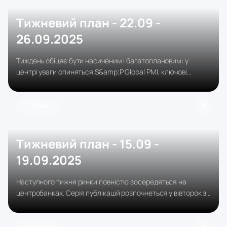
Тижневий план - 22.09 -
26.09.2025
Тиждень обіцяє бути насиченим і багатоплановим: у
центрі уваги опиняться S&amp;P Global PMI, ключові
макродані США і коментарі центробанків.
Трейдинг
Тижневий план - 15.09 -
19.09.2025
Наступного тижня ринки повністю зосередяться на
центробанках. Серія публікацій розпочнеться у вівторок зі
звітів з ринку праці Великої Британії - дані про зростання
заробітних плат, рівень безробіття і кількість заявників на
допомогу.
Трейдинг