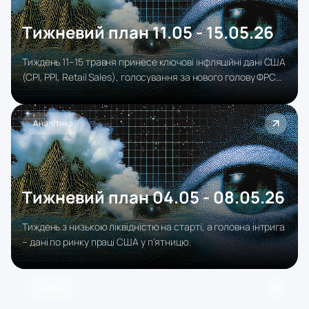
Тижневий план 11.05 - 15.05.26
Тиждень 11–15 травня принесе ключові інфляційні дані США
(CPI, PPI, Retail Sales), голосування за нового голову ФРС
та першу оцінку ВВП Британії, що визначатиме ринкові
очікування щодо монетарної політики.
Аналітика
Тижневий план 04.05 - 08.05.26
Тиждень з низькою ліквідністю на старті, а головна інтрига
– дані по ринку праці США у п’ятницю.
Трейдинг