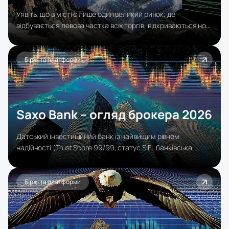
Уявіть, що в місті є лише один великий ринок, де
відбувається левова частка всіх торгів, відкриваються нові
магазини і встановлюються ціни. Навіть якщо в різних
кварталах з'являються спеціалізовані лавки, більшість
покупців і продавців все одно повертаються туди, де
Біржі та платформи
найбільше ліквідності.
Saxo Bank – огляд брокера 2026
Датський інвестиційний банк із найвищим рівнем
надійності (Trust Score 99/99, статус SiFi, банківська
ліцензія) і найширшим вибором активів у галузі: 71 000+
інструментів, зокрема реальні акції, ETF та облігації, а не
лише CFD. Флагманська платформа SaxoTraderPRO це
Біржі та платформи
майже безкоштовний аналог Bloomberg Terminal.