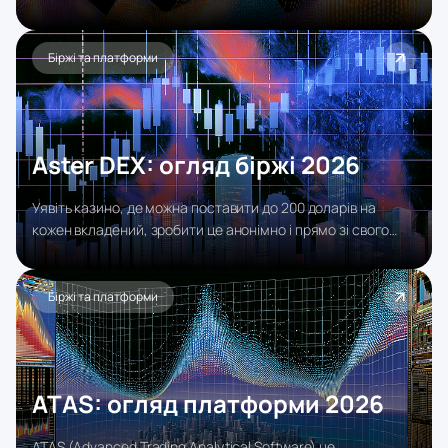
лендингами, Exness грає в іншу гру: низькі витрати на
угоду, агресивно швидке виконання і максимально просте
виведення коштів.
Біржі та платформи
Aster DEX: огляд біржі 2026
Уявіть казино, де можна поставити до 200 доларів на
кожен вкладений, зробити це анонімно і прямо зі свого
гаманця, без паспорта, без посередника. Приблизно так
виглядає Aster DEX: децентралізована біржа безстрокових
ф'ючерсів з плечем до 200x на більшість пар (і до 1001x у
Біржі та платформи
Degen-режимі), мультичейн доступом на чотирьох
мережах і торгівлею акціями великих компаній, без KYC.
ATAS: огляд платформи 2026
ATAS (Advanced Trading Analytical Software) це