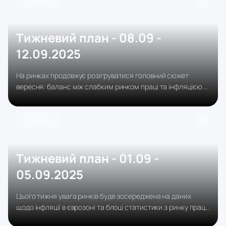
Тижневий план - 08.09 -
12.09.2025
На ринках продовжує розігруватися головний сюжет
вересня: баланс між слабким ринком праці та інфляцією в
США.
Трейдинг
Тижневий план - 01.09 -
05.09.2025
Цього тижня увага ринків буде зосереджена на даних
щодо інфляції в єврозоні та блоці статистики з ринку праці
США. У Європі у вівторок вийдуть попередні оцінки CPI, які