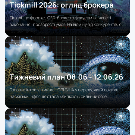
Tickmill 2026: огляд брокера
Tickmill це форекс і CFD-брокер з фокусом на якості
виконання і прозорості умов. На відміну від конкурентів, які
мають десятки додаткових сервісів (копітрейдинг-
академії, бонуси для новачків, складні системи
лояльності), Tickmill робить ставку на основне: швидке
Аналітика
виконання ордерів, конкурентні спреди, без зайвих комісій
за бездіяльність або виведення коштів.
Тижневий план 08.06 - 12.06.26
Головна інтрига тижня – CPI США у середу, який покаже
наскільки інфляція стала «липкою»: сильний core
підтримає долар і ставки, а слабший дасть коротке
полегшення для ризикових активів.
Аналітика