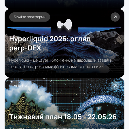
капітал і клієнтську базу. FOREX.com – з другої категорії.
Бренд запущений у 2004 році дочірньою компанією GAIN
Capital (заснованою у 1999), у 2020 році увійшов до групи
Біржі та платформи
StoneX за $236 млн.
Hyperliquid 2026: огляд
perp‑DEX
Hyperliquid – це Layer 1 блокчейн, найвідоміший завдяки
торгівлі безстроковими ф'ючерсами та спотовими
активами. Поза межами торгового DEX екосистема
підтримує позичання, кредитування, реальні активи
(RWA) і повноцінний EVM.
Аналітика
Тижневий план 18.05 - 22.05.26
Тиждень 18–22 травня принесе ключові дані для ринків: CPI