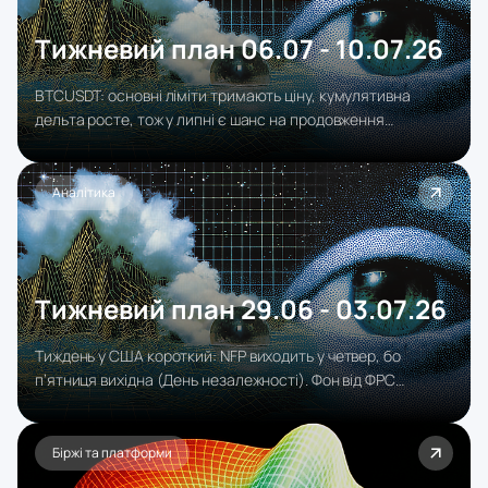
Тижневий план 06.07 - 10.07.26
BTCUSDT: основні ліміти тримають ціну, кумулятивна
дельта росте, тож у липні є шанс на продовження
висхідного тренду після короткої корекції. ETHUSDT:
ситуація схожа, але слабша – ключове значення матиме
закриття понеділка: якщо воно буде бичим, ринок може
Аналітика
піти у новий агресивний ріст.
Тижневий план 29.06 - 03.07.26
Тиждень у США короткий: NFP виходить у четвер, бо
п’ятниця вихідна (День незалежності). Фон від ФРС
ястребиний — ставка лишилась 3.50–3.75%, але прогноз
підняли до 3.8% на кінець 2026, і ринок закладає ~77%
ймовірності підвищення до грудня.
Біржі та платформи