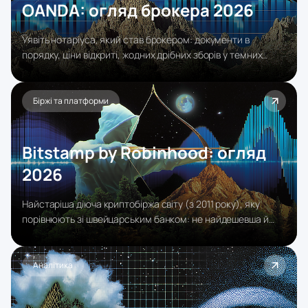
OANDA: огляд брокера 2026
Уявіть нотаріуса, який став брокером: документи в
порядку, ціни відкриті, жодних дрібних зборів у темних
куточках договору, і так вже майже тридцять років. Саме
такий образ формує OANDA у світі роздрібного трейдингу:
брокер, який першим в індустрії почав публікувати
Біржі та платформи
потокові дані про спреди в реальному часі і добровільно
оприлюднює звіти про якість виконання ордерів.
Bitstamp by Robinhood: огляд
2026
Найстаріша діюча криптобіржа світу (з 2011 року), яку
порівнюють зі швейцарським банком: не найдешевша й
без тисяч монет, зате з 50+ ліцензіями, страхуванням
активів до $250 млн через BitGo і бездоганною історією
виплат.
Аналітика