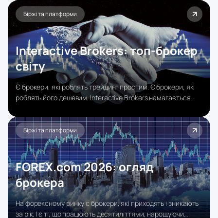
трейдерів. Як спеціалізована автомайстерня для гонок: не
«ремонт будь-яких авто», а заточеність під конкретний
Біржі та платформи
клас задач з відповідним рівнем інструментів і виконання.
Interactive Brokers: топ‑брокер
світу
Є брокери, які роблять трейдинг простим. Є брокери, які
роблять його дешевим. Interactive Brokers намагається
робити обидва – і у більшості випадків досягає успіху, але
за умови, що клієнт готовий витратити час на освоєння
платформи.
Біржі та платформи
FOREX.com 2026: огляд
брокера
На форексному ринку є брокери, які приходять і зникають
за рік. І є ті, що працюють десятиліттями, нарощуючи