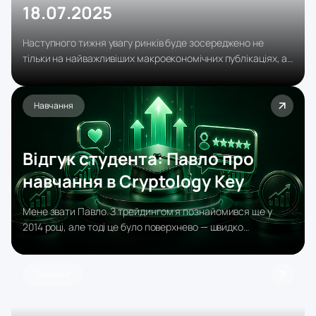
18.07.2025
Наступного тижня увагу ринків буде зосереджено не
тільки на найважливіших макроекономічних публікаціях, а
й на повномасштабному старті сезону корпоративної
звітності за другий квартал.
Навчання
Відгук студента: Павло про
навчання в Cryptology Key
Мене звати Павло. З трейдингом я познайомився ще у
2014 році, але тоді це було поверхнево — швидко
переглянув і відклав, бо навчався в університеті.
Трейдинг