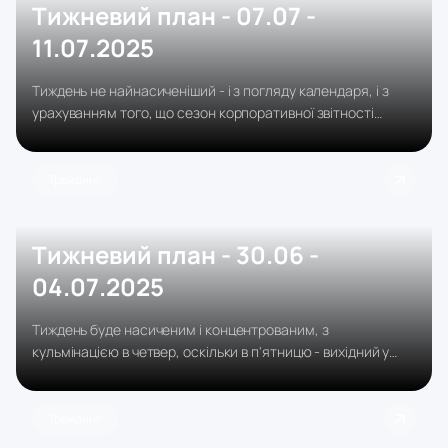
Тижневий план - 07.07 -
11.07.2025
Тиждень не найнасиченіший - і з погляду календаря, і з
урахуванням того, що сезон корпоративної звітності
тільки починається, поки що без великих імен.
Трейдинг
Тижневий план - 30.06 -
04.07.2025
Тиждень буде насиченим і концентрованим, з
кульмінацією в четвер, оскільки в п'ятницю - вихідний у
США, і всі ключові релізи зміщені на день раніше.
Трейдинг