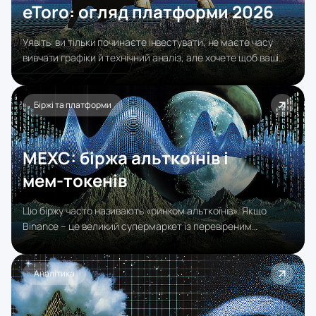
eToro: огляд платформи 2026
Уявіть: ви тільки починаєте інвестувати, не маєте часу
вивчати графіки й технічний аналіз, але хочете щоб ваші
гроші працювали. Саме для таких людей – і не тільки для
них – існує eToro.
Біржі та платформи
MEXC: біржа альткоїнів і
мем‑токенів
Цю біржу часто називають «ринком альткоїнів». Якщо
Binance – це великий супермаркет із перевіреним
асортиментом, то MEXC радше нагадує гігантський базар,
де можна знайти все: від перспективних проєктів до
відверто сумнівних мем-токенів. Саме тому MEXC люблять
Аналітика
дейтрейдери, мисливці за airdrop'ами та трейдери, які
шукають «наступний x100».