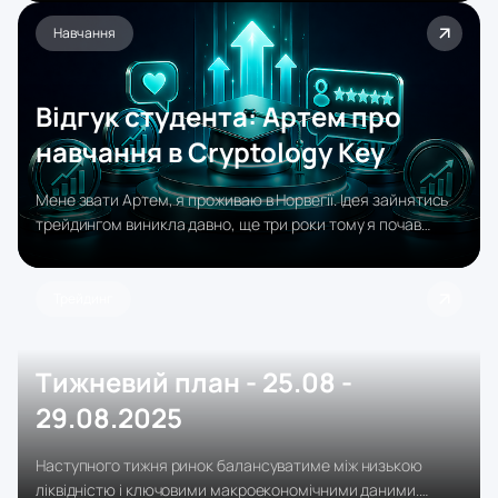
допоможуть уточнити подальші кроки ЄЦБ.
Навчання
Відгук студента: Артем про
навчання в Cryptology Key
Мене звати Артем, я проживаю в Норвегії. Ідея зайнятись
трейдингом виникла давно, ще три роки тому я почав
слідкувати за Cryptology Key, дивився їхні стріми.
Трейдинг
Тижневий план - 25.08 -
29.08.2025
Наступного тижня ринок балансуватиме між низькою
ліквідністю і ключовими макроекономічними даними.