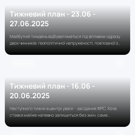
Тижневий план - 23.06 -
27.06.2025
Майбутній тиждень відбуватиметься під впливом одразу
двох чинників: геополітичної напруженості, пов'язаної з
виступом Дональда Трампа та операцією проти Ірану, а
також насиченого макроекономічного календаря, в якому
вирізняються дані PMI, виступ Джерома Пауелла і реліз
Трейдинг
індексу Core PCE.
Тижневий план - 16.06 -
20.06.2025
Наступного тижня в центрі уваги - засідання ФРС. Хоча
ставка майже напевно залишиться без змін, саме
оновлені економічні прогнози та риторика Пауелла
зададуть тон ринкам: наскільки ФРС готова до
пом'якшення політики на тлі охолодження інфляції та