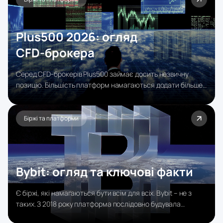
Plus500 2026: огляд
CFD‑брокера
Серед CFD-брокерів Plus500 займає досить незвичну
позицію. Більшість платформ намагаються додати більше
індикаторів, складніші термінали, автоматизацію, копі-
трейдинг і підтримку MT4/MT5. Plus500 пішов у
протилежний бік – прибрав майже все зайве.
Біржі та платформи
Bybit: огляд та ключові факти
Є біржі, які намагаються бути всім для всіх. Bybit – не з
таких. З 2018 року платформа послідовно будувала
репутацію в одному сегменті – деривативи для серйозних