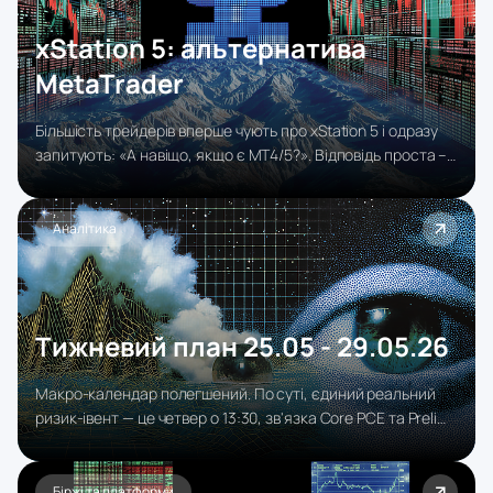
xStation 5: альтернатива
MetaTrader
Більшість трейдерів вперше чують про xStation 5 і одразу
запитують: «А навіщо, якщо є MT4/5?». Відповідь проста –
це як порівнювати iPhone з кнопковим телефоном 2008
року. Обидва дзвонять, але досвід принципово інший.
Аналітика
Тижневий план 25.05 - 29.05.26
Макро-календар полегшений. По суті, єдиний реальний
ризик-івент — це четвер о 13:30, зв'язка Core PCE та Prelim
GDP. Цього вистачить на один повноцінний рух долара та
одну реакцію акцій і облігацій. П'ятничний Бейлі важливий
локально для фунта, але не змінює глобальну картину.
Біржі та платформи