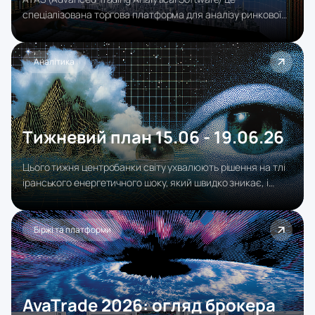
спеціалізована торгова платформа для аналізу ринкової
мікроструктури, обсягів та order flow. Розробник це ATAS
LLC (зареєстрована в Ризі, Латвія), а сама платформа
орієнтована на трейдерів, які хочуть бачити не тільки рух
Аналітика
ціни, але й реальну активність покупців та продавців
усередині ринку.
Тижневий план 15.06 - 19.06.26
Цього тижня центробанки світу ухвалюють рішення на тлі
іранського енергетичного шоку, який швидко зникає, і
саме ця асиметрія може зробити їхній яструбиний
наратив уже вчорашнім днем.
Біржі та платформи
AvaTrade 2026: огляд брокера