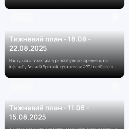
Понеділок у Європі почнеться спокійно через банківський
вихідний у Великій Британії, що призведе до зниження
обсягів торгів і більш млявих рухів у GBP і кросах.
Трейдинг
Тижневий план - 18.08 -
22.08.2025
Наступного тижня увагу ринків буде зосереджено на
інфляції у Великій Британії, протоколах ФРС і серії флеш-
індексів PMI в Європі та США.
Трейдинг
Тижневий план - 11.08 -
15.08.2025