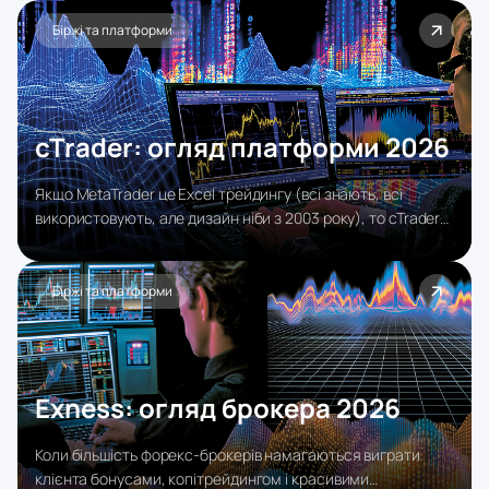
зміцнив долар, підняв доходності й натиснув на золото та
акції, а головним тестом стане PCE за травень у четвер.
Біржі та платформи
cTrader: огляд платформи 2026
Якщо MetaTrader це Excel трейдингу (всі знають, всі
використовують, але дизайн ніби з 2003 року), то cTrader
це Google Sheets: сучасний, хмарний, зроблений з думкою
про реальний досвід користувача.
Біржі та платформи
Exness: огляд брокера 2026
Коли більшість форекс-брокерів намагаються виграти
клієнта бонусами, копітрейдингом і красивими