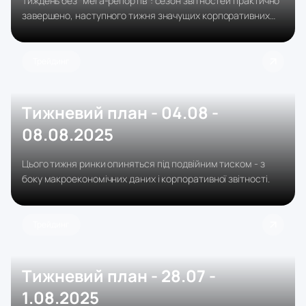
Тиждень без "мега-репортів": сезон звітностей практично
завершено, наступного тижня значущих корпоративних
публікацій не очікується, тому фокус зміщується цілком у
макро.
Трейдинг
Тижневий план - 04.08 -
08.08.2025
Цього тижня ринки опиняться під подвійним тиском - з
боку макроекономічних даних і корпоративної звітності.
Трейдинг
Тижневий план - 28.07 -
1.08.2025