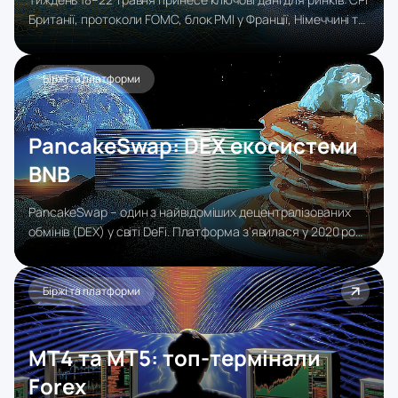
Британії, протоколи FOMC, блок PMI у Франції, Німеччині та
Британії, а також Unemployment Claims і PMI США, що
визначатиме очікування щодо монетарної політики ФРС,
ЄЦБ та BoE.
Біржі та платформи
PancakeSwap: DEX екосистеми
BNB
PancakeSwap – один з найвідоміших децентралізованих
обмінів (DEX) у світі DeFi. Платформа з'явилася у 2020 році
в екосистемі Binance Smart Chain і швидко стала
ключовим інструментом для тих, хто хоче торгувати
криптою без реєстрації на централізованій біржі.
Біржі та платформи
MT4 та MT5: топ‑термінали
Forex