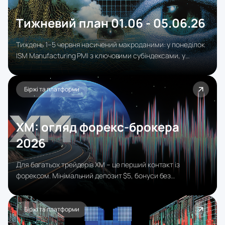
Тижневий план 01.06 - 05.06.26
Тиждень 1–5 червня насичений макроданими: у понеділок
ISM Manufacturing PMI з ключовими субіндексами, у
середу ADP та ISM Services PMI як головні орієнтири перед
NFP, два виступи голови BoE Бейлі по фунту, а фінальна
інтрига — п’ятничний блок ринку праці США (зарплати,
Біржі та платформи
NFP, безробіття), який визначить тон ФРС і рух долара.
XM: огляд форекс‑брокера
2026
Для багатьох трейдерів XM – це перший контакт із
форексом. Мінімальний депозит $5, бонуси без
поповнення, проста реєстрація, MT4/MT5 і навчальні
матеріали 30 мовами зробили брокера одним із
наймасовіших у світі.
Біржі та платформи