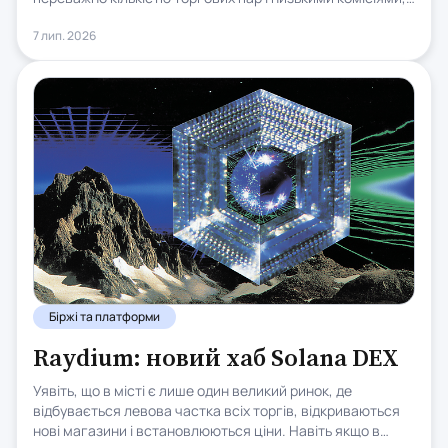
то сьогодні дедалі більше важать додаткові сервіси.
7 лип. 2026
Саме на цьому побудувала своє зростання біржа Bitget.
Біржі та платформи
Raydium: новий хаб Solana DEX
Уявіть, що в місті є лише один великий ринок, де
відбувається левова частка всіх торгів, відкриваються
нові магазини і встановлюються ціни. Навіть якщо в