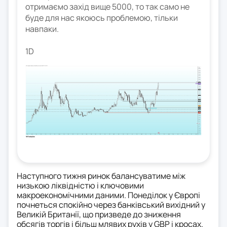
отримаємо захід вище 5000, то так само не
буде для нас якоюсь проблемою, тільки
навпаки.
1D
Наступного тижня ринок балансуватиме між
низькою ліквідністю і ключовими
макроекономічними даними. Понеділок у Європі
почнеться спокійно через банківський вихідний у
Великій Британії, що призведе до зниження
обсягів торгів і більш млявих рухів у GBP і кросах.