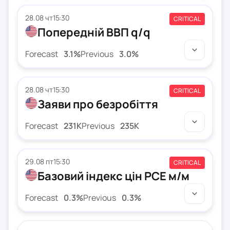
28.08 чт
15:30
CRITICAL
Попередній ВВП q/q
Forecast
3.1%
Previous
3.0%
28.08 чт
15:30
CRITICAL
Заяви про безробіття
Forecast
231K
Previous
235K
29.08 пт
15:30
CRITICAL
Базовий індекс цін PCE м/м
Forecast
0.3%
Previous
0.3%