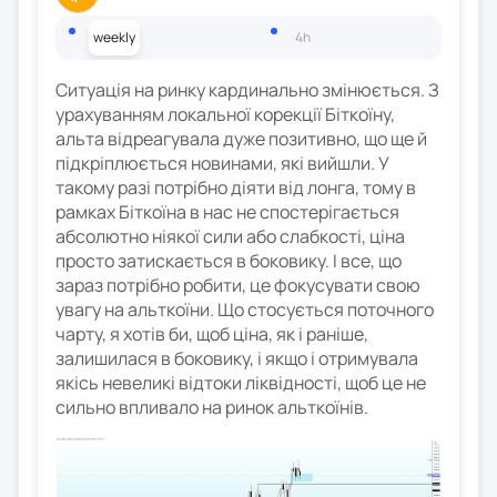
weekly
4h
Ситуація на ринку кардинально змінюється. З
урахуванням локальної корекції Біткоїну,
альта відреагувала дуже позитивно, що ще й
підкріплюється новинами, які вийшли. У
такому разі потрібно діяти від лонга, тому в
рамках Біткоїна в нас не спостерігається
абсолютно ніякої сили або слабкості, ціна
просто затискається в боковику. І все, що
зараз потрібно робити, це фокусувати свою
увагу на альткоїни. Що стосується поточного
чарту, я хотів би, щоб ціна, як і раніше,
залишилася в боковику, і якщо і отримувала
якісь невеликі відтоки ліквідності, щоб це не
сильно впливало на ринок альткоїнів.