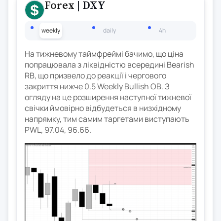
Forex
| DXY
weekly
daily
4h
На тижневому таймфреймі бачимо, що ціна
попрацювала з ліквідністю всередині Bearish
RB, що призвело до реакції і чергового
закриття нижче 0.5 Weekly Bullish OB. З
огляду на це розширення наступної тижневої
свічки ймовірно відбудеться в низхідному
напрямку, тим самим таргетами виступають
PWL, 97.04, 96.66.