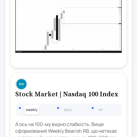
Stock Market
| Nasdaq 100 Index
weekly
daily
4h
А ось на 100-му видно слабкість. Вище
сформований Weekly Bearish RB, що натякає