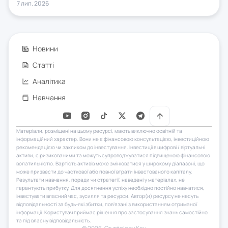
7 лип. 2026
лише CFD. Флагманська платформа SaxoTraderPRO це
майже безкоштовний аналог Bloomberg Terminal.
Новини
Статті
Аналітика
Навчання
Матеріали, розміщені на цьому ресурсі, мають виключно освітній та
інформаційний характер. Вони не є фінансовою консультацією, інвестиційною
рекомендацією чи закликом до інвестування. Інвестиції в цифрові / віртуальні
активи, є ризикованими та можуть супроводжуватися підвищеною фінансовою
волатильністю. Вартість активів може змінюватися у широкому діапазоні, що
може призвести до часткової або повної втрати інвестованого капіталу.
Результати навчання, поради чи стратегії, наведені у матеріалах, не
гарантують прибутку. Для досягнення успіху необхідно постійно навчатися,
інвестувати власний час, зусилля та ресурси. Автор(и) ресурсу не несуть
відповідальності за будь-які збитки, пов’язані з використанням отриманої
інформації. Користувач приймає рішення про застосування знань самостійно
та під власну відповідальність.