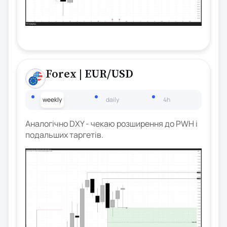
Forex
| EUR/USD
weekly
daily
4h
Аналогічно DXY - чекаю розширення до PWH і
подальших таргетів.