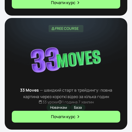
Почати курс
FREE COURSE
33 Moves
— швидкий старт в трейдингу: повна
картина через короткі відео за кілька годин
33 уроки
1 година 7 хвилин
Новачкам
База
Почати курс