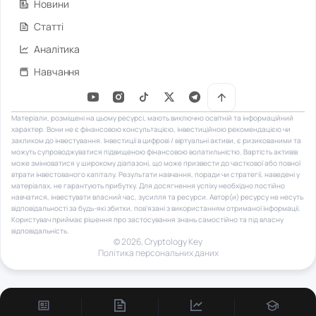
Новини
Статті
Аналітика
Навчання
Матеріали, розміщені на цьому ресурсі, мають виключно освітній та інформаційний
характер. Вони не є фінансовою консультацією, інвестиційною рекомендацією чи
закликом до інвестування. Інвестиції в цифрові / віртуальні активи, є ризикованими та
можуть супроводжуватися підвищеною фінансовою волатильністю. Вартість активів
може змінюватися у широкому діапазоні, що може призвести до часткової або повної
втрати інвестованого капіталу. Результати навчання, поради чи стратегії, наведені у
матеріалах, не гарантують прибутку. Для досягнення успіху необхідно постійно
навчатися, інвестувати власний час, зусилля та ресурси. Автор(и) ресурсу не несуть
відповідальності за будь-які збитки, пов’язані з використанням отриманої інформації.
Користувач приймає рішення про застосування знань самостійно та під власну
відповідальність.
© 2026, Сryptology Key
Політика персональних даних