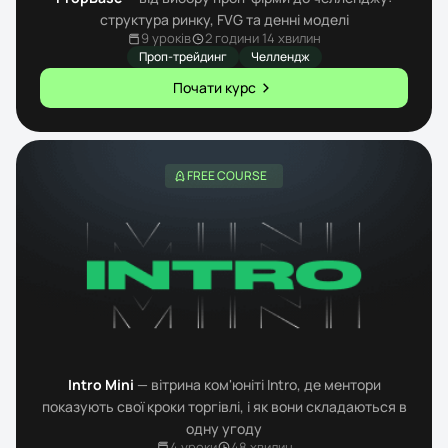
структура ринку, FVG та денні моделі
9 уроків
2 години 14 хвилин
Проп-трейдинг
Челлендж
Почати курс
FREE COURSE
Intro Mini
— вітрина ком'юніті Intro, де ментори
показують свої кроки торгівлі, і як вони складаються в
одну угоду
4 уроки
48 хвилин