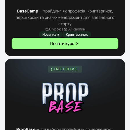
BaseCamp
— трейдинг як професія: криптаринок,
перші кроки та ризик-менеджмент для впевненого
старту
6 уроків
57 хвилин
Новачкам
Криптаринок
Почати курс
FREE COURSE
PropBase
— від вибору проп-фірми до челленджу: