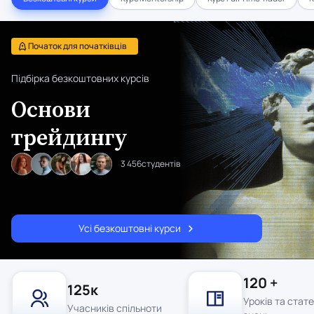
Початок для початківців
Підбірка безкоштовних курсів
Основи
трейдингу
3 456
студентів
Усі безкоштовні курси
120 +
125к
Уроків та стате
Учасників спільноти