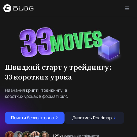
Швидкий старт у трейдингу:
33 коротких урока
Навчання крипті і трейдингу в
коротких уроках в форматі рілс
Почати безкоштовно
Дивитись Roadmap
125к+
учасників спільноти