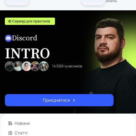
знань
Сервер для практиків
Discord
INTRO
14 500+
учасників
Приєднатися
Новини
Статті