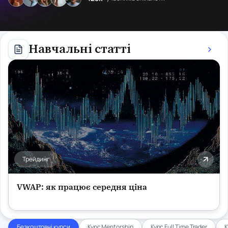
Навчальні статті
Трейдинг
VWAP: як працює середня ціна
Безкоштовні курси
Курс Mentorship
Курс Full Time Trader
К