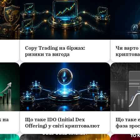
Copy Trading на біржах:
Чи варто
Інвестиції та фінанси
Криптова
ризики та вигода
криптова
к на
Що таке IDO (Initial Dex
Що таке 
Криптовалюта
Трейдинг
Offering) у світі криптовалют
фаза зрос
відновле