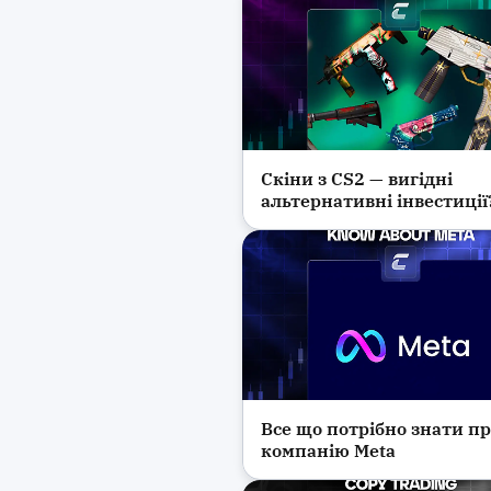
Скіни з CS2 — вигідні
Інвестиції та фінанси
альтернативні інвестиції
Все що потрібно знати п
Інвестиції та фінанси
компанію Meta