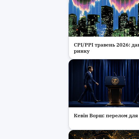
CPI/PPI травень 2026: да
Інвестиції та фінанси
ринку
Кевін Ворш: перелом дл
Новини