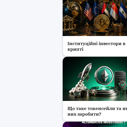
Інституційні інвестори в
Криптовалюта
крипті
Що таке токенсейли та я
Криптовалюта
них заробити?