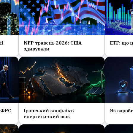
ні
NFP травень 2026: США
ETF: що ц
Інвестиції та фінанси
Інвестиції
здивували
я ФРС
Іранський конфлікт:
Як зароб
Новини
Криптова
енергетичний шок