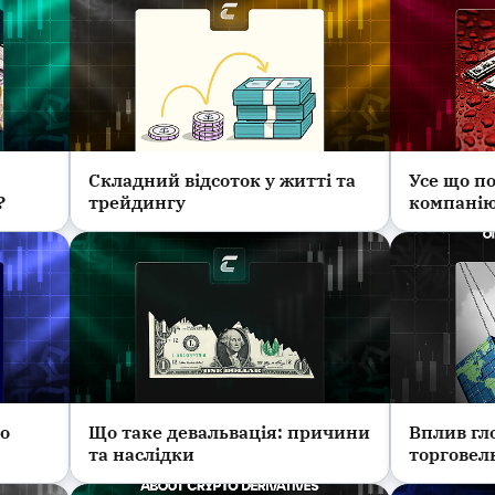
Складний відсоток у житті та
Усе що п
Трейдинг
Інвестиції
?
трейдингу
компанію
ро
Що таке девальвація: причини
Вплив гл
Навчання
Новини
та наслідки
торговел
фінансов