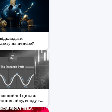
 відкладати
люта
люту на пенсію?
економічні цикли:
тання, піку, спаду та
ння