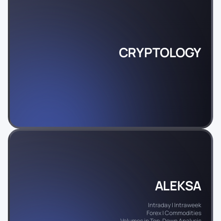
CRYPTOLOGY
ALEKSA
Intraday | Intraweek
Forex | Commodities
Volumes in Top-Down Analysis