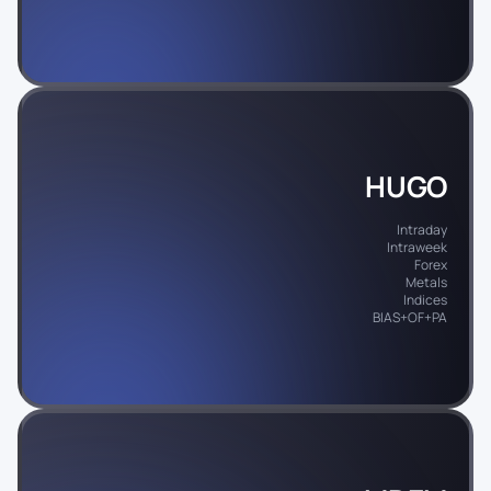
HUGO
Intraday
Intraweek
Forex
Metals
Indices
BIAS+OF+PA