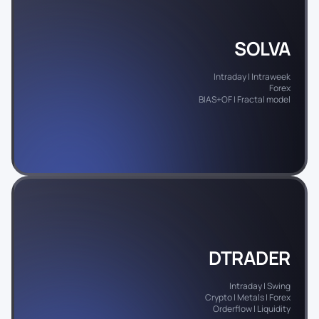
SOLVA
Intraday | Intraweek
Forex
BIAS+OF | Fractal model
DTRADER
Intraday | Swing
Crypto | Metals | Forex
Orderflow | Liquidity