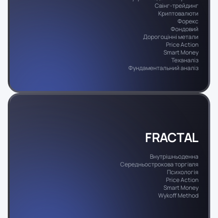
Свінг-трейдинг
Криптовалюти
Форекс
Фондовий
Дорогоцінні метали
Price Action
Smart Money
Теханаліз
Фундаментальний аналіз
FRACTAL
Внутрішньоденна
Середньострокова торгівля
Психологія
Price Action
Smart Money
Wykoff Method