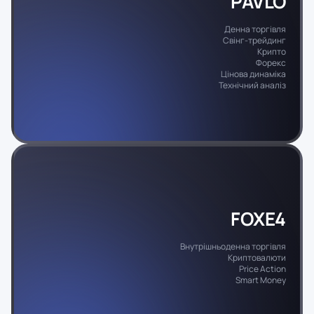
PAVLO
Денна торгівля
Cвінг-трейдинг
Крипто
Форекс
Цінова динаміка
Технічний аналіз
FOXE4
Внутрішньоденна торгівля
Криптовалюти
Price Action
Smart Money