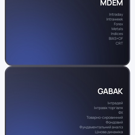
MDEM
Intraday
Intraweek
Forex
Metals
Indices
BIAS+OF
CRT
GABAK
Інтрадей
Інтравік торгівля
ФХ
Товарно-сировинний
Фондовий
Фундаментальний аналіз
Цінова динаміка