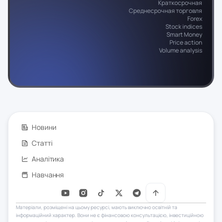
Краткосрочная
Среднесрочная торговля
Forex
Stock indices
Smart Money
Price action
Volume analysis
Новини
Статті
Аналітика
Навчання
Матеріали, розміщені на цьому ресурсі, мають виключно освітній та
інформаційний характер. Вони не є фінансовою консультацією, інвестиційною