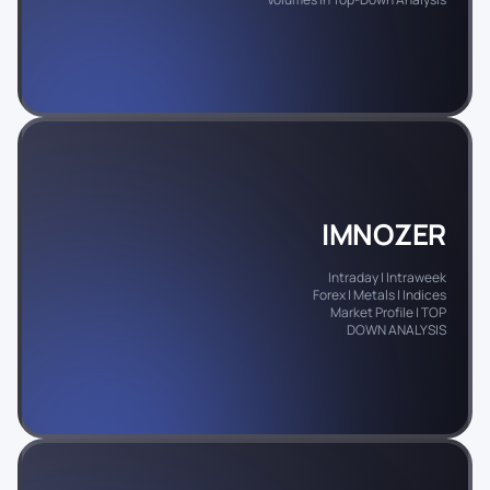
IMNOZER
Intraday | Intraweek
Forex | Metals | Indices
Market Profile | TOP
DOWN ANALYSIS