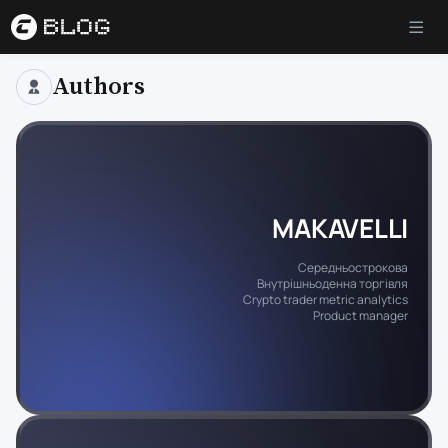
Authors
MAKAVELLI
Середньострокова
Внутрішньоденна торгівля
Crypto trader metric analytics
Product manager