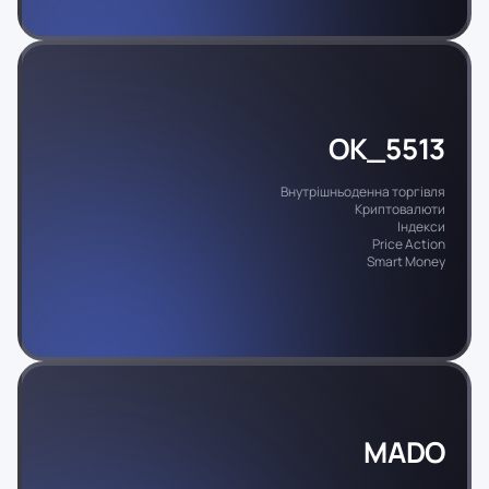
OK_5513
Внутрішньоденна торгівля
Криптовалюти
Індекси
Price Action
Smart Money
MADO