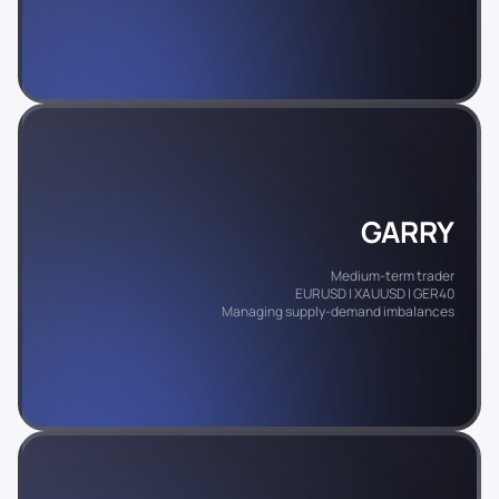
GARRY
Medium-term trader
EURUSD | XAUUSD | GER40
Managing supply‑demand imbalances