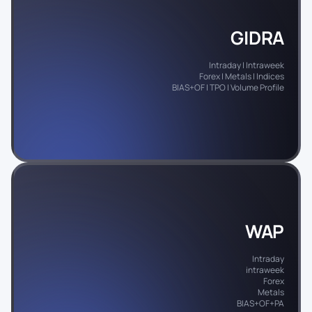
GIDRA
Intraday | Intraweek
Forex | Metals | Indices
BIAS+OF | TPO | Volume Profile
WAP
Intraday
intraweek
Forex
Metals
BIAS+OF+PA