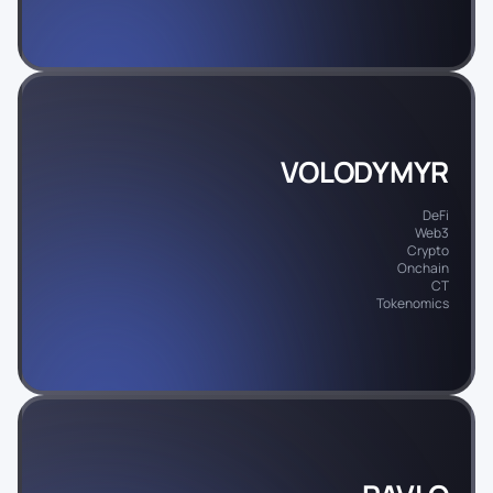
VOLODYMYR
DeFi
Web3
Crypto
Onchain
CT
Tokenomics