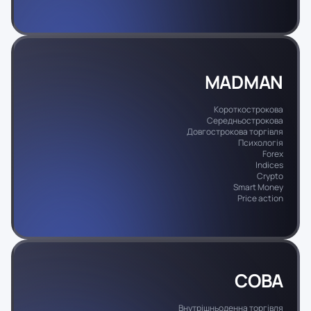
MADMAN
Короткострокова
Середньострокова
Довгострокова торгівля
Психологія
Forex
Indices
Crypto
Smart Money
Price action
COBA
Внутрішньоденна торгівля