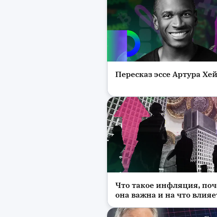
Пересказ эссе Артура Хе
Криптовалюта
Что такое инфляция, по
Новости
она важна и на что влияе