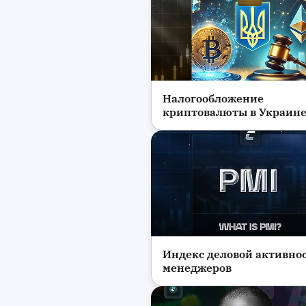
Налогообложение
Новости
криптовалюты в Украин
Индекс деловой активно
Новости
менеджеров