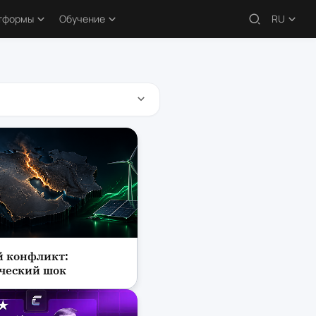
атформы
Обучение
RU
жи – обзоры
Обучающие статьи
рокеры
Бесплатные курсы
 платформы
 конфликт:
ческий шок