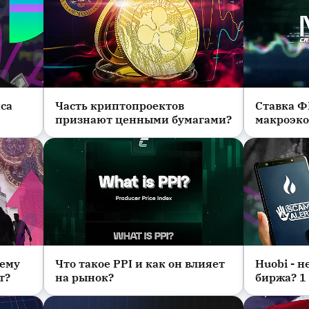
йса
Часть криптопроектов
Ставка Ф
Новости
Новости
признают ценными бумагами?
макроэк
показате
отчеты к
рост кри
чему
Что такое PPI и как он влияет
Huobi - 
Новости
Новости
т?
на рынок?
биржа? 1 