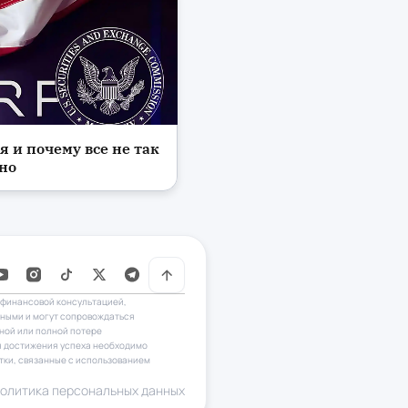
я и почему все не так
но
 финансовой консультацией,
нными и могут сопровождаться
ной или полной потере
ля достижения успеха необходимо
ытки, связанные с использованием
олитика персональных данных