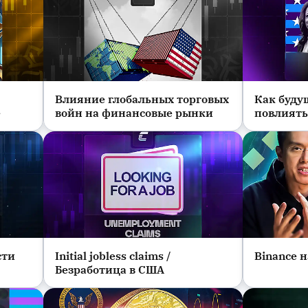
Влияние глобальных торговых
Как буду
Новости
Новости
е
войн на финансовые рынки
повлиять
сти
Initial jobless claims /
Binance н
Новости
Новости
Безработица в США