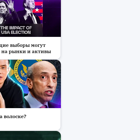
щие выборы могут
 на рынки и активы
а волоске?