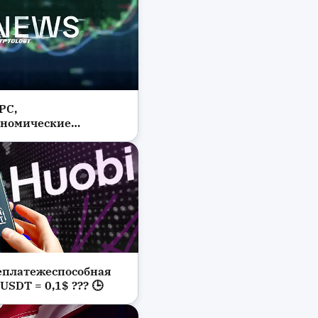
РС,
ономические
ли, закрытие месяца,
рупных компаний и
пторынка
неплатежеспособная
USDT = 0,1$ ??? 🕒