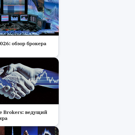
2026: обзор брокера
платформы
ve Brokers: ведущий
платформы
ира