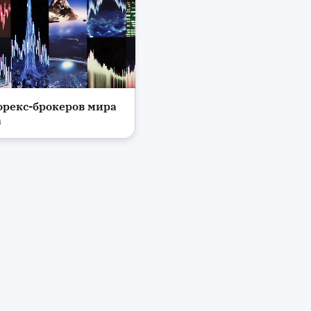
орекс-брокеров мира
платформы
а