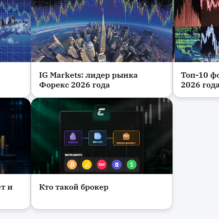
IG Markets: лидер рынка
Топ-10 ф
Биржи и платформы
Биржи и 
Форекс 2026 года
2026 год
т и
Кто такой брокер
Биржи и платформы