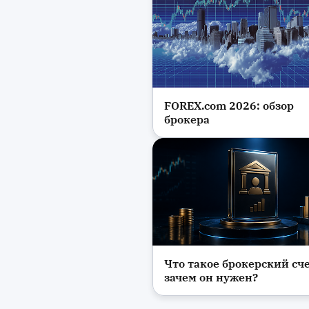
FOREX.com 2026: обзор
Биржи и платформы
брокера
Что такое брокерский сче
Биржи и платформы
зачем он нужен?