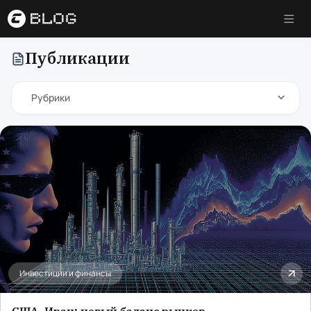
Публикации
Рубрики
Трейдинг
Криптовалюта
Инвестиции и финансы
Всі статті розділу
Облигации и деривативы
Основы инвестирования
Фондовый рынок
Металлы
Инвестиции и финансы
Биржи и платформы
Обучение и карьера
США–Иран: новый баланс рынков