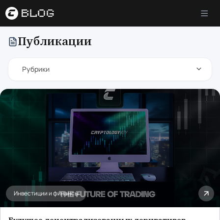
Публикации
Рубрики
Трейдинг
Криптовалюта
Инвестиции и финансы
Всі статті розділу
Облигации и деривативы
Основы инвестирования
Фондовый рынок
Металлы
Инвестиции и финансы
Биржи и платформы
Обучение и карьера
Будущее децентрализованных деривативов