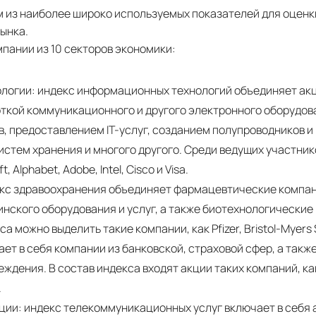
м из наиболее широко используемых показателей для оценк
ынка.
мпании из 10 секторов экономики:
огии: индекс информационных технологий объединяет акц
кой коммуникационного и другого электронного оборудов
в, предоставлением IT-услуг, созданием полупроводников 
истем хранения и многого другого. Среди ведущих участни
, Alphabet, Adobe, Intel, Cisco и Visa.
кс здравоохранения объединяет фармацевтические компан
нского оборудования и услуг, а также биотехнологические
а можно выделить такие компании, как Pfizer, Bristol-Myers 
ет в себя компании из банковской, страховой сфер, а так
ждения. В состав индекса входят акции таких компаний, ка
.
ции: индекс телекоммуникационных услуг включает в себя 