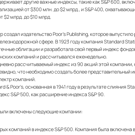
ддерживает другие важные индексы, такие как S&P 600, вк
лизацией от $300 млн. до $2 млрд., и S&P 400, охватывающ
 $2 млрд. до $10 млрд.
р создал издательство Poor’s Publishing, которое выпустило
лезнодорожной сфере. В 1923 году компания Standard Statis
течные облигации и разработала свой первый индекс фондо
нских компаний и рассчитывался еженедельно.
дневно рассчитываемый индекс из 90 акций этой компании, 
евидно, что необходимо создать более представительный и
пектр компаний.
rd & Poor's, основанная в 1941 году в результате слияния Sta
индекс S&P 500, как расширение индекса S&P 90.
 были включены следующие компании:
рых компаний в индексе S&P 500. Компания была включена в 