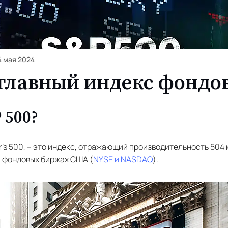
4 мая 2024
 главный индекс фондо
 500?
or's 500, – это индекс, отражающий производительность 50
 фондовых биржах США (
NYSE и NASDAQ
).