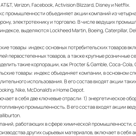
T&T, Verizon, Facebook, Activision Blizzard, Disney и Netflix.
с промышленности объединяет акции компаний из четырна
орону, электротехнику и торговлю. В числе ведущих промыш
дексе, выделяются Lockheed Martin, Boeing, Caterpillar, Delta 
кие товары: индекс основных потребительских товаров вкл
ей первостепенных товаров, а также крупные розничные с
елить такие корпорации, как Procter & Gamble, Coca-Cola, C
ьские товары: индекс объединяет компании, в основном 
лительного использования. В его состав входят акции таки
Booking, Nike, McDonald's и Home Depot.
ючает в себя две ключевые отрасли: 1) энергетическое обор
 топливную промышленность. В его состав входят акции вед
lliburton.
паний, работающих в сфере химической промышленности, с
изводства других сырьевых материалов, включает в себя а