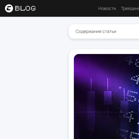
Новости
Трейдин
Анали
Содержание статьи
Основ
Психо
Торго
Индик
Ресур