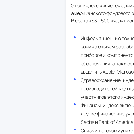
Этот индекс является одни
американского фондового р
В состав S&P 500 входят ко
Информационные технол
занимающихся разработ
приборов и компоненто
обеспечения, а также с
выделить Apple, Microsoft
Здравоохранение: инде
производителей медици
участников этого индекс
Финансы: индекс включа
другие финансовые учре
Sachs и Bank of America
Связь и телекоммуника