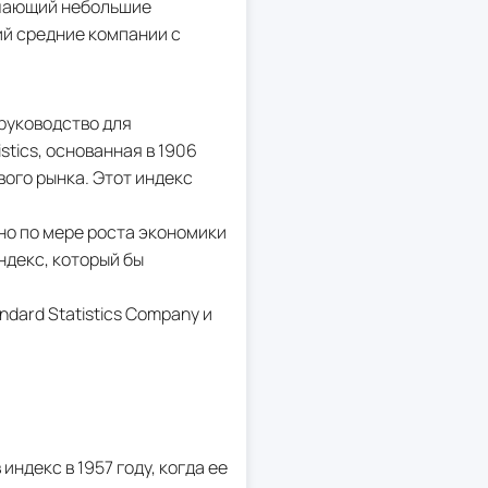
лючающий небольшие
ий средние компании с
 руководство для
tics, основанная в 1906
вого рынка. Этот индекс
но по мере роста экономики
ндекс, который бы
ndard Statistics Company и
индекс в 1957 году, когда ее