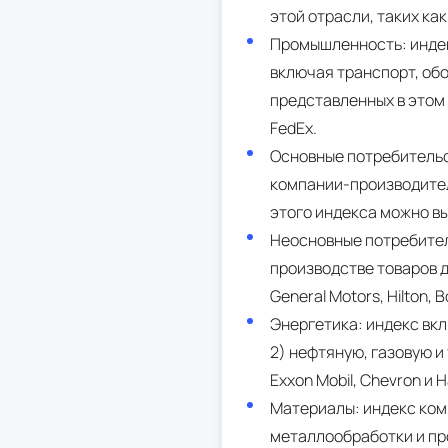
этой отрасли, таких как A
Промышленность: индек
включая транспорт, об
представленных в этом ин
FedEx.
Основные потребительс
компании-производител
этого индекса можно выд
Неосновные потребител
производстве товаров д
General Motors, Hilton, 
Энергетика: индекс вкл
2) нефтяную, газовую и
Exxon Mobil, Chevron и Ha
Материалы: индекс ком
металлообработки и про