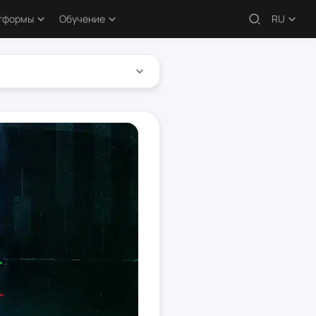
атформы
Обучение
RU
жи – обзоры
Обучающие статьи
рокеры
Бесплатные курсы
 платформы