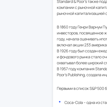
Standard & Poor's также по
компании с рыночной капита
рыночной капитализацией от
В 1860 году Генри Варнум Пу
инвесторов, посвященное же
году, начала оценивать ипо
включал акции 233 америка
В 1926 году был создан еже
и фондового рынка стало оч
охватывал более широкий с
В 1957 году компания Standa
Poor's Publishing, создала 
Первыми в список S&P 500
Coca-Cola – одна из ста