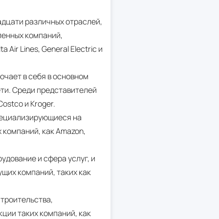
дцати различных отраслей,
ленных компаний,
Air Lines, General Electric и
ючает в себя в основном
ети. Среди представителей
ostco и Kroger.
специализирующиеся на
х компаний, как Amazon,
удование и сфера услуг, и
ущих компаний, таких как
троительства,
кции таких компаний, как