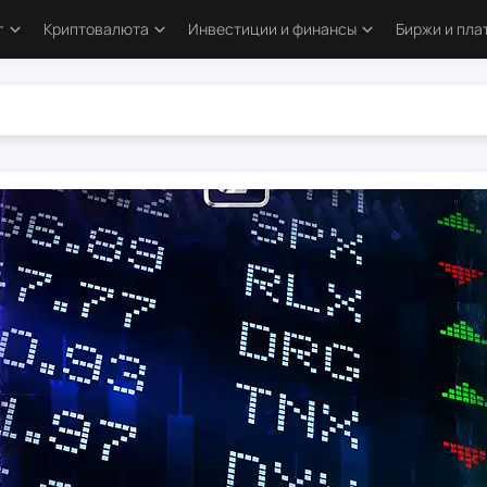
г
Криптовалюта
Инвестиции и финансы
Биржи и пл
тика
Основы криптовалют
Основы инвестирования
Криптобир
ы трейдинга
Bitcoin
Облигации и деривативы
Форекс-б
логия трейдинга
Альткойны и токены
Фондовый рынок
Торговые
вые стратегии
DeFi и Web3
Металлы
аторы
Аирдропы и ретродропы
сы
Криптокошельки