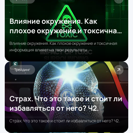
Влияние окружения. Как
плохое окружение и токсичная
информация влияет на твои
Влияние окружения. Как плохое окружение и токсичная
результаты
информация влияет на твои результаты
Трейдинг
Страх. Что это такое и стоит ли
избавляться от него? Ч2.
Страх. Что это такое и стоит ли избавляться от него? Ч2.