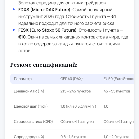
Золотая середина для опытных трейдеров.
FDXS (Micro-DAX Future)
: Самый популярный
инструмент 2026 года. Стоимость 1 пункта —
€1
.
Идеально подходит для точного расчета риска.
FESX (Euro Stoxx 50 Future)
: Стоимость 1 пункта —
€10
. Один из самых ликвидных контрактов в мире, где
в котле ордеров за каждым пунктом стоят тысячи
лотов.
Резюме спецификаций:
Параметр
GER40 (DAX)
EU50 (Euro Stoxx 50
Дневной ATR (14)
215 – 245 пунктов
45 – 55 пунктов
Ценовой шаг (Tick)
1,0 (или 0,5 для Mini)
1,0
Стоимость тика (CFD)
Обычно €1 за пункт
Обычно €1 за пункт
Спред (средний)
0,8 – 1,5 пункта
1,0 – 2,0 пункта