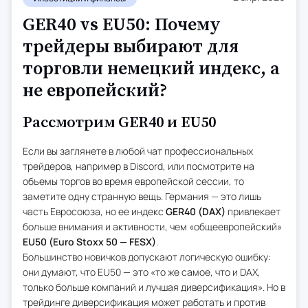
GER40 vs EU50: Почему
трейдеры выбирают для
торговли немецкий индекс, а
не европейский?
Рассмотрим GER40 и EU50
Если вы заглянете в любой чат профессиональных
трейдеров, например в Discord, или посмотрите на
объемы торгов во время европейской сессии, то
заметите одну странную вещь. Германия — это лишь
часть Евросоюза, но ее индекс
GER40 (DAX)
привлекает
больше внимания и активности, чем «общеевропейский»
EU50 (Euro Stoxx 50 — FESX)
.
Большинство новичков допускают логическую ошибку:
они думают, что EU50 — это «то же самое, что и DAX,
только больше компаний и лучшая диверсификация». Но в
трейдинге диверсификация может работать и против