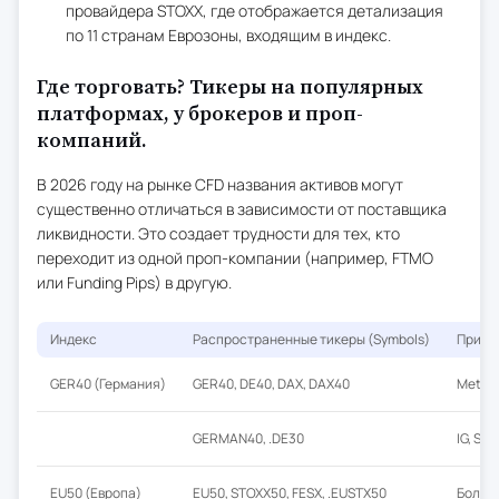
провайдера STOXX, где отображается детализация
по 11 странам Еврозоны, входящим в индекс.
Где торговать? Тикеры на популярных
платформах, у брокеров и проп-
компаний.
В 2026 году на рынке CFD названия активов могут
существенно отличаться в зависимости от поставщика
ликвидности. Это создает трудности для тех, кто
переходит из одной проп-компании (например, FTMO
или Funding Pips) в другую.
Индекс
Распространенные тикеры (Symbols)
Приме
GER40 (Германия)
GER40, DE40, DAX, DAX40
MetaTr
GERMAN40, .DE30
IG, Sa
EU50 (Европа)
EU50, STOXX50, FESX, .EUSTX50
Больш