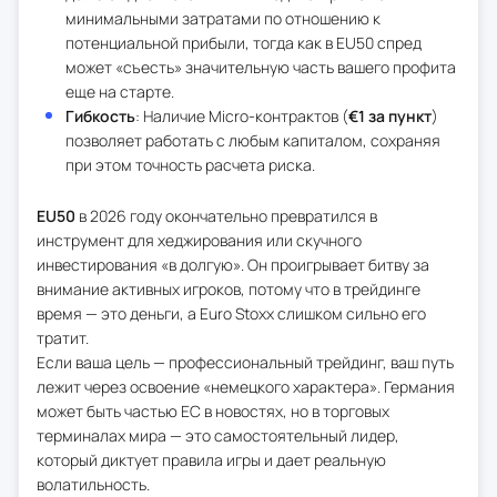
минимальными затратами по отношению к
потенциальной прибыли, тогда как в EU50 спред
может «съесть» значительную часть вашего профита
еще на старте.
Гибкость
: Наличие Micro-контрактов (
€1 за пункт
)
позволяет работать с любым капиталом, сохраняя
при этом точность расчета риска.
EU50
в 2026 году окончательно превратился в
инструмент для хеджирования или скучного
инвестирования «в долгую». Он проигрывает битву за
внимание активных игроков, потому что в трейдинге
время — это деньги, а Euro Stoxx слишком сильно его
тратит.
Если ваша цель — профессиональный трейдинг, ваш путь
лежит через освоение «немецкого характера». Германия
может быть частью ЕС в новостях, но в торговых
терминалах мира — это самостоятельный лидер,
который диктует правила игры и дает реальную
волатильность.