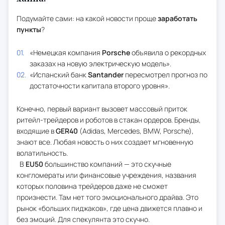
Подумайте сами: на какой новости проще
заработать
пункты
?
«Немецкая компания
Porsche
объявила о рекордных
заказах на новую электрическую модель».
«Испанский банк
Santander
пересмотрел прогноз по
достаточности капитала второго уровня».
Конечно, первый вариант вызовет массовый приток
ритейл-трейдеров и роботов в стакан ордеров. Бренды,
входящие в
GER40
(Adidas, Mercedes, BMW, Porsche),
знают все. Любая новость о них создает мгновенную
волатильность.
В
EU50
большинство компаний — это скучные
конгломераты или финансовые учреждения, названия
которых половина трейдеров даже не сможет
произнести. Там нет того эмоционального драйва. Это
рынок «больших пиджаков», где цена движется плавно и
без эмоций. Для спекулянта это скучно.