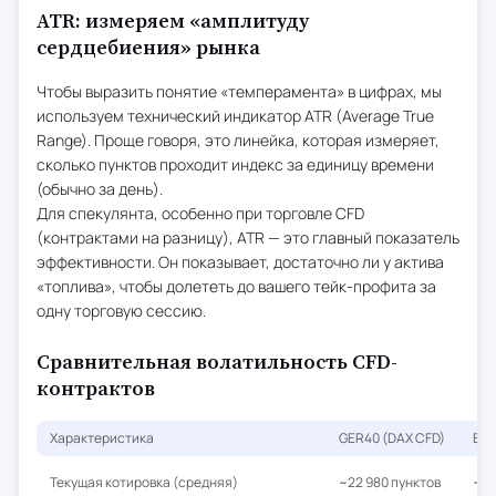
ATR: измеряем «амплитуду
сердцебиения» рынка
Чтобы выразить понятие «темперамента» в цифрах, мы
используем технический индикатор ATR (Average True
Range). Проще говоря, это линейка, которая измеряет,
сколько пунктов проходит индекс за единицу времени
(обычно за день).
Для спекулянта, особенно при торговле CFD
(контрактами на разницу), ATR — это главный показатель
эффективности. Он показывает, достаточно ли у актива
«топлива», чтобы долететь до вашего тейк-профита за
одну торговую сессию.
Сравнительная волатильность CFD-
контрактов
Характеристика
GER40 (DAX CFD)
EU5
Текущая котировка (средняя)
~22 980 пунктов
~5 