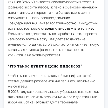
как Euro Stoxx 50 пытается сбалансировать интересы
французских ритейлеров, испанских банков и немецких
автогигантов, он теряет то, что больше всего ценят
спекулянты — направленное движение.
Трейдеры идут в GER40 за волатильностью. В индустрии
есть простое правило:
волатильность — это топливо
.
Если актив не движется, вы не зарабатываете, а просто
«замораживаете» маржу. DAX дает это движение
ежедневно, тогда как Euro Stoxx часто напоминает тихую
гавань для крупных фондов, где капитал просто
хранится, а не активно работает.
Что такое пункт в цене индексов?
Чтобы вы не запутались в дальнейших цифрах в этой
статье, давайте разберемся «на пальцах», что именно
мы считаем.
В 2026 году котировки индексов у брокеров выглядят как
пятизначные или четырехзначные числа с десятичными
дробями. Вот как это выглядит в терминале: