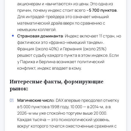
акционерам и «вычитаются» из цены. Это одна из
причин, почему индекс стоит всего ~
5 700 пунктов
.
Для интрадей-трейдера это означает меньший
математический драйв вверх по сравнению с
немецким коллегой.
Страновая доминанта
: Индекс включает 11 стран, но
фактически это «франко-немецкий тандем».
Франция (около 40%) и Германия (около 25%)
решают судьбу каждого пункта в этом индексе. Если
у Парижа и Берлина возникает политический
конфликт, индекс впадает в кому.
Интересные факты, формирующие
рынок:
Магические числ
а: DAX впервые преодолел отметку
в 5 000 пунктов в 1998 году, 10 000 — в 2014-м, а в
2026-м мы уже спокойно торгуем выше 20 000.
Каждая тысяча — это психологический уровень,
вокруг которого точатся ожесточенные сражения с