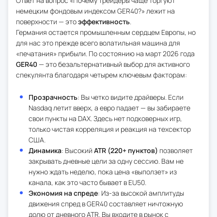
Ответ на вопрос «Почему трейдеры чаще торгуют
немецким фондовым индексом GER40?» лежит на
поверхности — это
эффективность
.
Германия остается промышленным сердцем Европы, но
для нас это прежде всего волатильная машина для
«печатания» прибыли. По состоянию на март 2026 года
GER40
— это безальтернативный выбор для активного
спекулянта благодаря четырем ключевым факторам:
Прозрачность
: Вы четко видите драйверы. Если
Nasdaq летит вверх, а евро падает — вы забираете
свои пункты на DAX. Здесь нет подковерных игр,
только чистая корреляция и реакция на техсектор
США.
Динамика
: Высокий
ATR (220+ пунктов)
позволяет
закрывать дневные цели за одну сессию. Вам не
нужно ждать неделю, пока цена «выползет» из
канала, как это часто бывает в EU50.
Экономия на спреде
: Из-за высокой амплитуды
движения спред в GER40 составляет ничтожную
долю от дневного ATR. Вы входите в рынок с