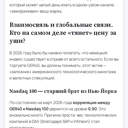
который может целый день ехать в одном узком канале,
«замораживая» вашу маржу.
Взаимосвязь и глобальные связи.
Кто на самом деле «тянет» цену за
уши?
В 2026 году было бы наивно полагать, что немецкий
индекс существует в отрыве от всего остального. Если вы
торгуете GER40, вы должны понимать: этот актив —
«заложник» американского технологического ажиотажа
и валютных спекуляций.
Nasdaq 100 — старший брат из Нью-Йорка
По состоянию на март 2026 года
корреляция между
GER40 и Nasdaq 100
держится на уровне
0,90
. Это
аномально много. Причина проста: вес технологических
компаний в DAX (благодаря SAP и Infineon) стал
критическим.