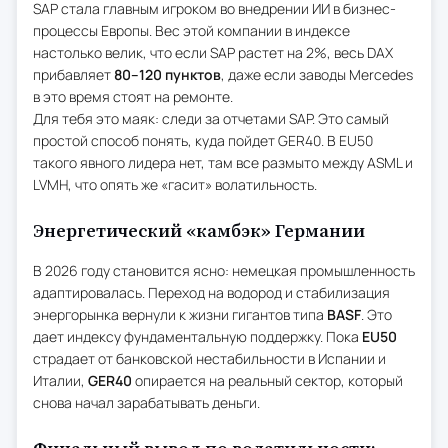
SAP стала главным игроком во внедрении ИИ в бизнес-
процессы Европы. Вес этой компании в индексе
настолько велик, что если SAP растет на 2%, весь DAX
прибавляет
80–120 пунктов
, даже если заводы Mercedes
в это время стоят на ремонте.
Для тебя это маяк: следи за отчетами SAP. Это самый
простой способ понять, куда пойдет GER40. В EU50
такого явного лидера нет, там все размыто между ASML и
LVMH, что опять же «гасит» волатильность.
Энергетический «камбэк» Германии
В 2026 году становится ясно: немецкая промышленность
адаптировалась. Переход на водород и стабилизация
энергорынка вернули к жизни гигантов типа
BASF
. Это
дает индексу фундаментальную поддержку. Пока
EU50
страдает от банковской нестабильности в Испании и
Италии,
GER40
опирается на реальный сектор, который
снова начал зарабатывать деньги.