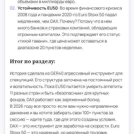
объемами в миллиарды евро.
Устойчивость EU50
: Во время финансового кризиса
2008 года и пандемии 2020-го Euro Stoxx 50 падал
медленнее, чем DAX. Почему? Потому что в нем
много банков и страховых компаний, обладающих
огромным капиталом. Это подтверждает его статус
«тихой гавани», где цена может оставаться в
диапазоне 20 пунктов неделями.
Итог по разделу:
История сделала из GER40 агрессивный инструмент для
спекуляций. Его структура заточена на постоянный рост
и волатильность. Пока EU50 пытается умерить аппетиты
11 разных стран и быть «безопасным» для крупных
фондов, DAX работает как заряженный болид.
В 2026 году все просто: если вам нужно направленное
движение и вы хотите забирать свои 100+ пунктов за
сессию — идите туда, где для этого созданы условия.
DAX — это инструмент для заработка на скорости. Euro
Stoxx 50 — это надежный, но медленный грузовик,