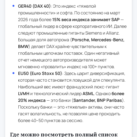
GER40 (DAX 40)
: Это индекс «тяжелой
промышленности» и софта. По состоянию на март
2026 года более
15% веса индекса занимает SAP
—
глобальный лидер в сфере корпоративного ИИ. Далее
следуют промышленные гиганты Siemens и Allianz.
Большая доля автопрома (
Porsche, Mercedes-Benz,
BMW
) делает DAX крайне чувствительным к
глобальным цепочкам поставок. Один негативный
отчет немецкого автопроизводителя может
мгновенно «провалить» индекс на 100+ пунктов.
EU50 (Euro Stoxx 50)
: Здесь царит диверсификация,
которая часто становится ловушкой для спекулянта.
Наибольший вес имеют французский люкс-гигант
LVMH
и технологический лидер
ASML
. Однако
более
20% индекса
— это банки (
Santander, BNP Paribas
).
Поскольку банки — это «тяжелые» активы, они часто
гасят волатильность, не позволяя цене проходить
более 40–50 пунктов за сессию.
Где можно посмотреть полный список