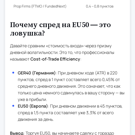
Prop Firms (FTMO / FundedNext)
0,4 – 0,8 пунктов
Почему спред на EU50 — это
ловушка?
Давайте сравним «стоимость входа» через призму
дневной волатильности. Это то, что профессионалы
называют
Cost-of-Trade Efficiency
:
GER40 (Германия)
: При дневном ходе (ATR) в 220
пунктов, спред в 1 пункт составляет всего 0,45% от
среднего дневного движения. Это означает, что как
только цена немного сдвинулась в вашу сторону — вы
уже в прибыли.
EU50 (Европа)
: При дневном движении в 45 пунктов,
спред в 1,5 пункта составляет уже 3,3% от всего
движения за день.
Вывод
: Торгуя EU50, вы начинаете сделку с гораздо