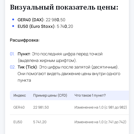
Визуальный показатель цены:
GER40 (DAX)
: 22 98
0
,50
EU50 (Euro Stoxx)
: 5 74
0
,20
Расшифровка:
Пункт
: Это последняя цифра перед точкой
(выделена жирным шрифтом).
Тик (Tick)
: Это цифры после запятой (десятичные).
Они помогают видеть движение цены внутри одного
пункта
Индекс
Пример цены (CFD)
Что такое 1 пункт?
GER40
22 981,50
Изменение на 1,0 (с 981 до 982)
EU50
5 741,20
Изменение на 1,0 (с 741 до 742)