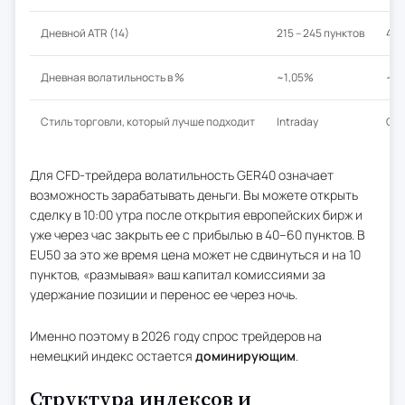
Дневной ATR (14)
215 – 245 пунктов
45 
Дневная волатильность в %
~1,05%
~0
Стиль торговли, который лучше подходит
Intraday
Сви
Для CFD-трейдера волатильность GER40 означает
возможность зарабатывать деньги. Вы можете открыть
сделку в 10:00 утра после открытия европейских бирж и
уже через час закрыть ее с прибылью в 40–60 пунктов. В
EU50 за это же время цена может не сдвинуться и на 10
пунктов, «размывая» ваш капитал комиссиями за
удержание позиции и перенос ее через ночь.
Именно поэтому в 2026 году спрос трейдеров на
немецкий индекс остается
доминирующим
.
Структура индексов и