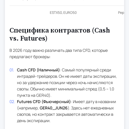
ESTX50, EURO50
Pepper
Специфика контрактов (Cash
vs. Futures)
В 2026 году важно различать два типа CFD, которые
предлагают брокеры:
Cash CFD (Наличный)
: Самый популярный среди
интрадей-трейдеров. Он не имеет даты экспирации,
но за удержание позиции через ночь начисляются
свопы. Обычно имеет минимальный спред (0,5 – 1,0
пункта на GER40).
Futures CFD (Фьючерсный)
: Имеет дату в названии
(например,
GER40_JUN26
). Здесь нет ежедневных
свопов, но контракт закрывается автоматически в
день экспирации.