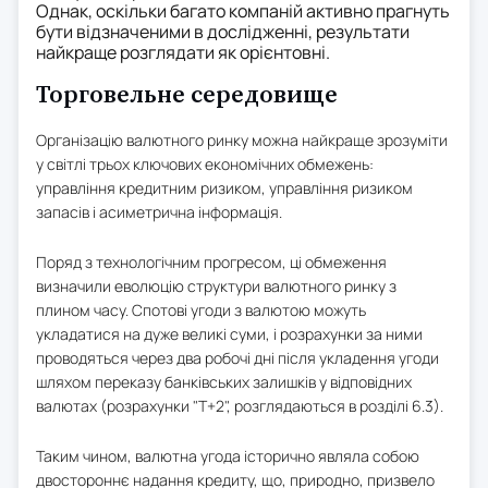
Однак, оскільки багато компаній активно прагнуть
бути відзначеними в дослідженні, результати
найкраще розглядати як орієнтовні.
Торговельне середовище
Організацію валютного ринку можна найкраще зрозуміти
у світлі трьох ключових економічних обмежень:
управління кредитним ризиком, управління ризиком
запасів і асиметрична інформація.
Поряд з технологічним прогресом, ці обмеження
визначили еволюцію структури валютного ринку з
плином часу. Спотові угоди з валютою можуть
укладатися на дуже великі суми, і розрахунки за ними
проводяться через два робочі дні після укладення угоди
шляхом переказу банківських залишків у відповідних
валютах (розрахунки "Т+2", розглядаються в розділі 6.3).
Таким чином, валютна угода історично являла собою
двостороннє надання кредиту, що, природно, призвело