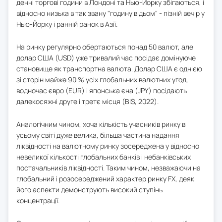
денні торгові години в Лондоні та Нью-Йорку збігаються, і
відносно низька в так звану "годину відьом" - пізній вечір у
Нью-Йорку і ранній ранок в Азії.
На ринку регулярно обертаються понад 50 валют, але
долар США (USD) уже тривалий час посідає домінуюче
становище як транспортна валюта. Долар США є однією
зі сторін майже 90 % усіх глобальних валютних угод,
водночас євро (EUR) і японська єна (JPY) посідають
далекосяжні друге і третє місця (BIS, 2022).
Аналогічним чином, хоча кількість учасників ринку в
усьому світі дуже велика, більша частина надання
ліквідності на валютному ринку зосереджена у відносно
невеликої кількості глобальних банків і небанківських
постачальників ліквідності. Таким чином, незважаючи на
глобальний і розосереджений характер ринку FX, деякі
його аспекти демонструють високий ступінь
концентрації.