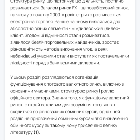
Структура ринку, що підтримує цю діяльність, постійно
розвивається. Загалом ринок FX - це позабіржовий ринок,
на якому з початку 2000-х років стрімко розвивається
електронна торгівля. Раніше на ньому виділялися два
абсолютно різних сегменти - міждилерський і дилер-
клієнт. Згодом ці відмінності стали розмиватися:
з'явилося безліч торговельних майданчиків, зростає
різноманітність методів виконання угод, а деякі
небанківські учасники стали виступати як постачальники
ліквідності поряд з банківськими дилерами.
У цьому розділі розглядаються організація і
функціонування спотового валютного ринку, включно з
основними учасниками, структурою ринку і роллю
офіційного сектора. Знання того, як функціонує валютний
ринок, є вкрай важливим для розуміння того, як він
сходиться до рівноважних обмінних курсів, однак цей
розділ не присвячений обмінним курсам або визначенню
обмінного курсу як такому, чому присвячено велику
літературу
(1)
.