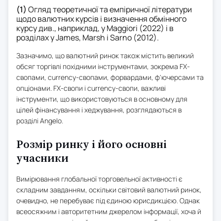
(1)
Огляд теоретичної та емпіричної літератури
щодо валютних курсів і визначення обмінного
курсу див., наприклад, у Maggiori (2022) і в
розділах у James, Marsh і Sarno (2012).
Зазначимо, що валютний ринок також містить великий
обсяг торгівлі похідними інструментами, зокрема FX-
свопами, currency-свопами, форвардами, ф'ючерсами та
опціонами. FX-свопи і currency-свопи, важливі
інструменти, що використовуються в основному для
цілей фінансування і хеджування, розглядаються в
розділі Angelo.
Розмір ринку і його основні
учасники
Вимірювання глобальної торговельної активності є
складним завданням, оскільки світовий валютний ринок,
очевидно, не перебуває під єдиною юрисдикцією. Однак
всеосяжним і авторитетним джерелом інформації, хоча й