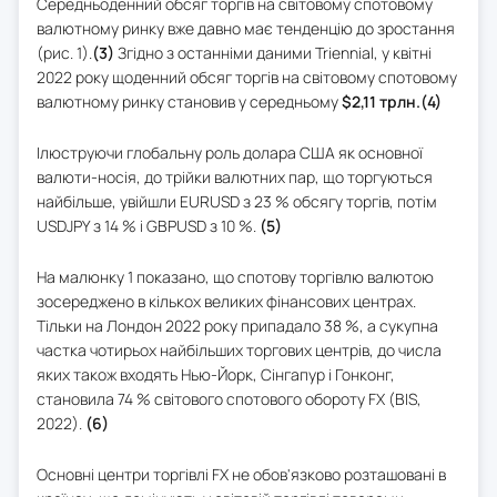
Середньоденний обсяг торгів на світовому спотовому
валютному ринку вже давно має тенденцію до зростання
(рис. 1).
(3)
Згідно з останніми даними Triennial, у квітні
2022 року щоденний обсяг торгів на світовому спотовому
валютному ринку становив у середньому
$2,11 трлн.(4)
Ілюструючи глобальну роль долара США як основної
валюти-носія, до трійки валютних пар, що торгуються
найбільше, увійшли EURUSD з 23 % обсягу торгів, потім
USDJPY з 14 % і GBPUSD з 10 %.
(5)
На малюнку 1 показано, що спотову торгівлю валютою
зосереджено в кількох великих фінансових центрах.
Тільки на Лондон 2022 року припадало 38 %, а сукупна
частка чотирьох найбільших торгових центрів, до числа
яких також входять Нью-Йорк, Сінгапур і Гонконг,
становила 74 % світового спотового обороту FX (BIS,
2022).
(6)
Основні центри торгівлі FX не обов'язково розташовані в