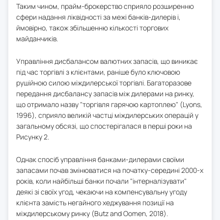
Таким чином, прайм-брокерство сприяло розширенню
сфери надання ліквідності за межі банків-дилерів і,
ймовірно, також збільшенню кількості торгових
майданчиків.
Управління дисбалансом валютних запасів, що виникає
під час торгівлі з клієнтами, раніше було ключовою
рушійною силою міждилерської торгівлі. Багаторазове
передання дисбалансу запасів між дилерами на ринку,
що отримало назву "торгівля гарячою картоплею" (Lyons,
1996), сприяло великій частці міждилерських операцій у
загальному обсязі, що спостерігалася в перші роки на
Рисунку 2.
Однак спосіб управління банками-дилерами своїми
запасами почав змінюватися на початку-середині 2000-х
років, коли найбільші банки почали "інтерналізувати"
деякі зі своїх угод, чекаючи на компенсувальну угоду
клієнта замість негайного хеджування позиції на
міждилерському ринку (Butz and Oomen, 2018).