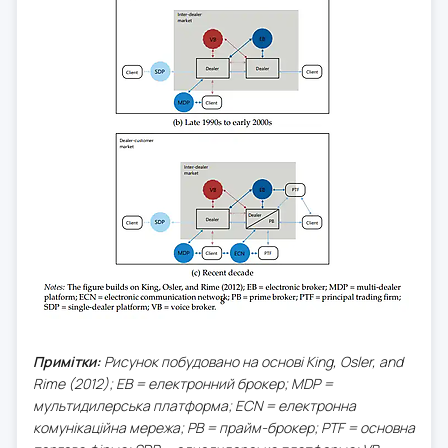
Примітки:
Рисунок побудовано на основі King, Osler, and
Rime (2012); EB = електронний брокер; MDP =
мультидилерська платформа; ECN = електронна
комунікаційна мережа; PB = прайм-брокер; PTF = основна