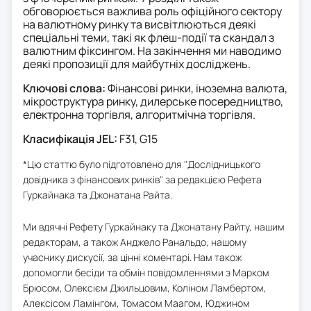
обговорюється важлива роль офіційного сектору
на валютному ринку та висвітлюються деякі
спеціальні теми, такі як флеш-події та скандал з
валютним фіксингом. На закінчення ми наводимо
деякі пропозиції для майбутніх досліджень.
Ключові слова:
Фінансові ринки, іноземна валюта,
мікроструктура ринку, дилерське посередництво,
електронна торгівля, алгоритмічна торгівля.
Класифікація JEL:
F31, G15
*Цю статтю було підготовлено для "Дослідницького
довідника з фінансових ринків" за редакцією Рефета
Гуркайнака та Джонатана Райта.
Ми вдячні Рефету Гуркайнаку та Джонатану Райту, нашим
редакторам, а також Анджело Ранальдо, нашому
учаснику дискусії, за цінні коментарі. Нам також
допомогли бесіди та обмін повідомленнями з Марком
Брюсом, Олексієм Джильцовим, Коліном Ламбертом,
Алексісом Ламінгом, Томасом Маагом, Юджином