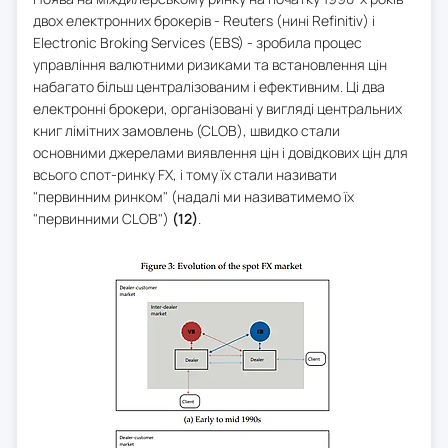
двох електронних брокерів - Reuters (нині Refinitiv) і
Electronic Broking Services (EBS) - зробила процес
управління валютними ризиками та встановлення цін
набагато більш централізованим і ефективним. Ці два
електронні брокери, організовані у вигляді центральних
книг лімітних замовлень (СLOB), швидко стали
основними джерелами виявлення цін і довідкових цін для
всього спот-ринку FX, і тому їх стали називати
"первинним ринком" (надалі ми називатимемо їх
"первинними СLOB")
(12)
.