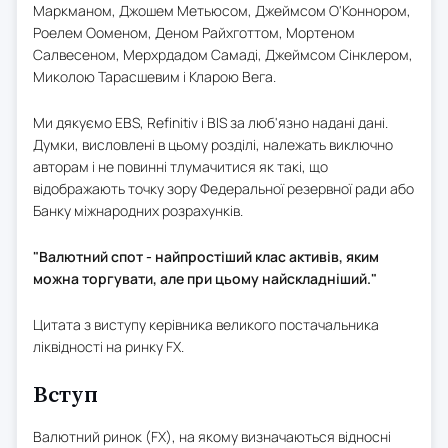
Маркманом, Джошем Метьюсом, Джеймсом О'Коннором,
Роелем Ооменом, Деном Райхготтом, Мортеном
Салвесеном, Мерхрдадом Самаді, Джеймсом Сінклером,
Миколою Тарасшевим і Кларою Вега.
Ми дякуємо EBS, Refinitiv і BIS за люб'язно надані дані.
Думки, висловлені в цьому розділі, належать виключно
авторам і не повинні тлумачитися як такі, що
відображають точку зору Федеральної резервної ради або
Банку міжнародних розрахунків.
"Валютний спот - найпростіший клас активів, яким
можна торгувати, але при цьому найскладніший."
Цитата з виступу керівника великого постачальника
ліквідності на ринку FX.
Вступ
Валютний ринок (FX), на якому визначаються відносні