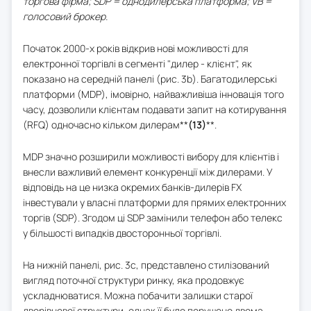
торгова фірма; SDP = однодилерська платформа; VB =
голосовий брокер.
Початок 2000-х років відкрив нові можливості для
електронної торгівлі в сегменті "дилер - клієнт", як
показано на середній панелі (рис. 3b). Багатодилерські
платформи (MDP), імовірно, найважливіша інновація того
часу, дозволили клієнтам подавати запит на котирування
(RFQ) одночасно кільком дилерам**
(13)
**.
MDP значно розширили можливості вибору для клієнтів і
внесли важливий елемент конкуренції між дилерами. У
відповідь на це низка окремих банків-дилерів FX
інвестували у власні платформи для прямих електронних
торгів (SDP). Згодом ці SDP замінили телефон або телекс
у більшості випадків двосторонньої торгівлі.
На нижній панелі, рис. 3c, представлено стилізований
вигляд поточної структури ринку, яка продовжує
ускладнюватися. Можна побачити залишки старої
дворівневої структури, однак її було порушено двома