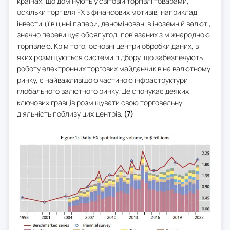
країнах, що домінують у світовій торгівлі товарами,
оскільки торгівля FX з фінансових мотивів, наприклад
інвестиції в цінні папери, деноміновані в іноземній валюті,
значно перевищує обсяг угод, пов'язаних з міжнародною
торгівлею. Крім того, основні центри обробки даних, в
яких розміщуються системи підбору, що забезпечують
роботу електронних торгових майданчиків на валютному
ринку, є найважливішою частиною інфраструктури
глобального валютного ринку. Це спонукає деяких
ключових гравців розміщувати свою торговельну
діяльність поблизу цих центрів.
(7)