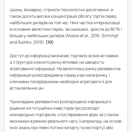
Цьому, ймовірно, сприяли технологічні досягнення, а
також досить висока концентрація обсягу торгів серед
найбільших дилерів на той час. Нині частка інтерналізації
в основних валютних парах, за оцінками, зросла до 80 % і
більше у найбільших дилерів (Moore et al., 2016; Schrimpf
and Sushko, 2019).
(10)
Доступ до інформації визначає торгівлю всіма активами,
а структура кожного ринку впливає на швидкість
агрегування інформації. На валютному ринку релевантна
інформація розосереджена серед учасників ринку, і
ключовим посередникам необхідно агрегувати її для
встановлення цін.
Прикладами релевантної розпорошеної інформації є
рішення інституційних інвесторів про розподіл
міжнародних портфелів, спостереження фірм за станом
економіки в режимі реального часу (наприклад, на основі
їхніх знань про певні потоки імпорту та експорту) або