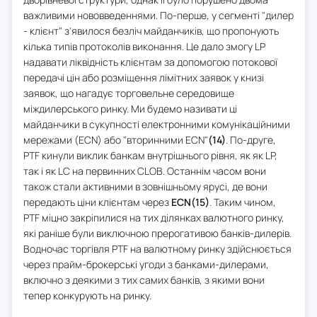
важливими нововведеннями. По-перше, у сегменті "дилер
- клієнт" з'явилося безліч майданчиків, що пропонують
кілька типів протоколів виконання. Це дало змогу LP
надавати ліквідність клієнтам за допомогою потокової
передачі цін або розміщення лімітних заявок у книзі
заявок, що нагадує торговельне середовище
міждилерського ринку. Ми будемо називати ці
майданчики в сукупності електронними комунікаційними
мережами (ECN) або "вторинними ECN"
(14)
. По-друге,
PTF кинули виклик банкам внутрішнього рівня, як як LP,
так і як LC на первинних CLOB. Останнім часом вони
також стали активними в зовнішньому ярусі, де вони
передають ціни клієнтам через
ECN(15)
. Таким чином,
PTF міцно закріпилися на тих ділянках валютного ринку,
які раніше були виключною прерогативою банків-дилерів.
Водночас торгівля PTF на валютному ринку здійснюється
через прайм-брокерські угоди з банками-дилерами,
включно з деякими з тих самих банків, з якими вони
тепер конкурують на ринку.