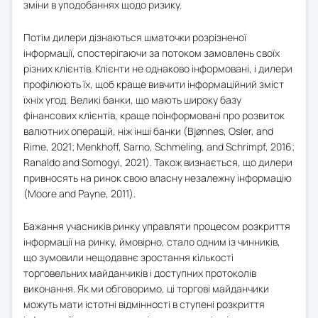
зміни в уподобаннях щодо ризику.
Потім дилери дізнаються шматочки розрізненої
інформації, спостерігаючи за потоком замовлень своїх
різних клієнтів. Клієнти не однаково інформовані, і дилери
профілюють їх, щоб краще вивчити інформаційний зміст
їхніх угод. Великі банки, що мають широку базу
фінансових клієнтів, краще поінформовані про розвиток
валютних операцій, ніж інші банки (Bjønnes, Osler, and
Rime, 2021; Menkhoff, Sarno, Schmeling, and Schrimpf, 2016;
Ranaldo and Somogyi, 2021). Також визнається, що дилери
привносять на ринок свою власну незалежну інформацію
(Moore and Payne, 2011).
Бажання учасників ринку управляти процесом розкриття
інформації на ринку, ймовірно, стало одним із чинників,
що зумовили нещодавнє зростання кількості
торговельних майданчиків і доступних протоколів
виконання. Як ми обговоримо, ці торгові майданчики
можуть мати істотні відмінності в ступені розкриття