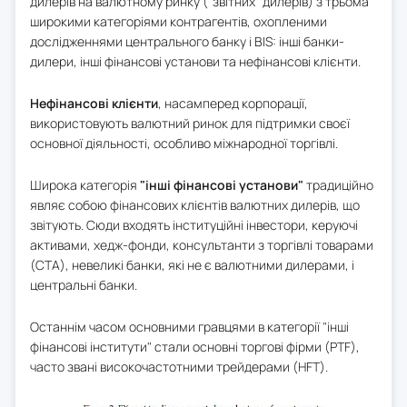
дилерів на валютному ринку ("звітних" дилерів) з трьома
широкими категоріями контрагентів, охопленими
дослідженнями центрального банку і BIS: інші банки-
дилери, інші фінансові установи та нефінансові клієнти.
Нефінансові клієнти
, насамперед корпорації,
використовують валютний ринок для підтримки своєї
основної діяльності, особливо міжнародної торгівлі.
Широка категорія
"інші фінансові установи"
традиційно
являє собою фінансових клієнтів валютних дилерів, що
звітують. Сюди входять інституційні інвестори, керуючі
активами, хедж-фонди, консультанти з торгівлі товарами
(CTA), невеликі банки, які не є валютними дилерами, і
центральні банки.
Останнім часом основними гравцями в категорії "інші
фінансові інститути" стали основні торгові фірми (PTF),
часто звані високочастотними трейдерами (HFT).