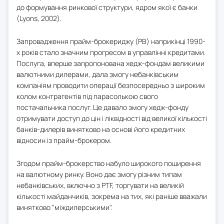
до формування ринкової структури, ядром якої є банки
(Lyons, 2002).
Запровадження прайм-брокериджу (PB) наприкінці 1990-
х років стало значним прогресом в управлінні кредитами.
Послуга, вперше запропонована хедж-фондам великими
валютними дилерами, дала змогу небанківським
компаніям проводити операції безпосередньо з широким
колом контрагентів під парасолькою свого
постачальника послуг. Це давало змогу хедж-фонду
отримувати доступ до цін і ліквідності від великої кількості
банків-дилерів винятково на основі його кредитних
відносин із прайм-брокером.
Згодом прайм-брокерство набуло широкого поширення
на валютному ринку. Воно дає змогу різним типам
небанківських, включно з PTF, торгувати на великій
кількості майданчиків, зокрема на тих, які раніше вважали
винятково "міждилерськими".