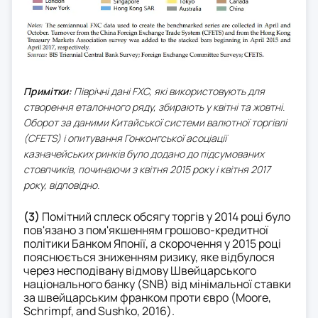
Примітки:
Піврічні дані FXC, які використовують для
створення еталонного ряду, збирають у квітні та жовтні.
Оборот за даними Китайської системи валютної торгівлі
(CFETS) і опитування Гонконгської асоціації
казначейських ринків було додано до підсумованих
стовпчиків, починаючи з квітня 2015 року і квітня 2017
року, відповідно.
(3)
Помітний сплеск обсягу торгів у 2014 році було
пов'язано з пом'якшенням грошово-кредитної
політики Банком Японії, а скорочення у 2015 році
пояснюється зниженням ризику, яке відбулося
через несподівану відмову Швейцарського
національного банку (SNB) від мінімальної ставки
за швейцарським франком проти євро (Moore,
Schrimpf, and Sushko, 2016).