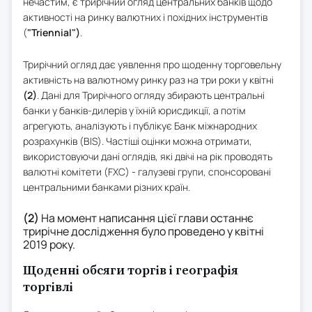
нечастим, є трирічний огляд центральних банків щодо
активності на ринку валютних і похідних інструментів
(
"Triennial")
.
Трирічний огляд дає уявлення про щоденну торговельну
активність на валютному ринку раз на три роки у квітні
(2)
. Дані для Трирічного огляду збирають центральні
банки у банків-дилерів у їхній юрисдикції, а потім
агрегують, аналізують і публікує Банк міжнародних
розрахунків (BIS). Частіші оцінки можна отримати,
використовуючи дані оглядів, які двічі на рік проводять
валютні комітети (FXC) - галузеві групи, спонсоровані
центральними банками різних країн.
(2)
На момент написання цієї глави останнє
трирічне дослідження було проведено у квітні
2019 року.
Щоденні обсяги торгів і географія
торгівлі