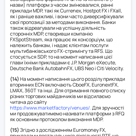
назви) платформ з часом змінювалися, ранні
приклади MDP, такі як Currenex, Hostpot FX і FXall,
як і раніше важливі, і вони часто диверсифікували
свої пропозиції за методами виконання. Банки
також відреагували на успішну діяльність
сторонніх MDP, створивши компанію
FXSpotStream, яка працює як консорціум, що
належить банкам, і надає клієнтам послуги
мультибанківського FX-стримінгу та RFS. Що
стосується SDP, то на момент написання цієї
глави їхніми прикладами є J.P. Morgan eXecute,
Deutsche Bank AutobahnFX, UBS Neo і Citi Velocity.
(14)
На момент написання цього розділу приклади
вторинних ECN включають CboeFX, EuronextFX,
LMAX, 360T та інші. Для отримання повного списку
різних торгових майданчиків ми відсилаємо
читача до сайту
https://www.marketfactory/venues/.
Для зручності
ми продовжуватимемо називати платформи з RFQ
як основним протоколом виконання MDP.
(15)
Згідно з дослідженням Euromoney FX,
прикладами постачальників ліквідності PTF, що