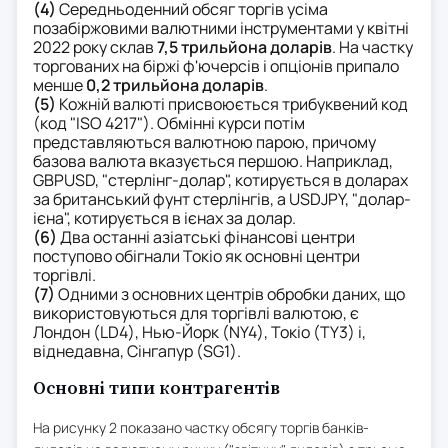
(4)
Середньоденний обсяг торгів усіма
позабіржовими валютними інструментами у квітні
2022 року склав
7,5 трильйона доларів
. На частку
торгованих на біржі ф'ючерсів і опціонів припало
менше
0,2 трильйона доларів
.
(5)
Кожній валюті присвоюється трибуквений код
(код "ISO 4217"). Обмінні курси потім
представляються валютною парою, причому
базова валюта вказується першою. Наприклад,
GBPUSD, "стерлінг-долар", котирується в доларах
за британський фунт стерлінгів, а USDJPY, "долар-
ієна", котирується в ієнах за долар.
(6)
Два останні азіатські фінансові центри
поступово обігнали Токіо як основні центри
торгівлі.
(7)
Одними з основних центрів обробки даних, що
використовуються для торгівлі валютою, є
Лондон (LD4), Нью-Йорк (NY4), Токіо (TY3) і,
віднедавна, Сінгапур (SG1).
Основні типи контрагентів
На рисунку 2 показано частку обсягу торгів банків-