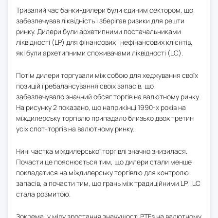
Тривалий час банки-дилери були єдиним сектором, що
забезпечував ліквідність і зберігав ризики для решти
ринку. Дилери були архетипними постачальниками
ліквідності (LP) для фінансових і нефінансових клієнтів,
які були архетипними споживачами ліквідності (LC).
Потім дилери торгували між собою для хеджування своїх
позицій і ребалансування своїх запасів, що
забезпечувало значний обсяг торгів на валютному ринку.
На рисунку 2 показано, що наприкінці 1990-х років на
міждилерську торгівлю припадало близько двох третин
усіх спот-торгів на валютному ринку.
Нині частка міждилерської торгівлі значно знизилася.
Почасти це пояснюється тим, що дилери стали менше
покладатися на міждилерську торгівлю для контролю
запасів, а почасти тим, що грань між традиційними LP і LC
стала розмитою.
Зокрема, у міру зростання значущості PTFs на валютному