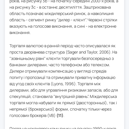
років, на рисунку 3b - на початку-середині 2000-х років, а
на рисунку 3c - в останнє десятиліття. Заштрихована
область позначає міждилерський ринок, а навколишня
область - сегмент ринку "дилер - клієнт". Червоні стрілки
вказують на голосове виконання, а сині - на електронне
виконання.
Торгівля валютою в ранній період часто описувалася як
проста дворівнева структура (Sager and Taylor, 2006). На
"зовнішньому рівні" клієнти торгували безпосередньо з
банками-дилерами, часто телефоном або телексом.
Дилери отримували компенсацію у вигляді спредів
попиту і пропозиції та отримували приватну інформацію
від угод своїх клієнтів (Lyons, 1996). Торгівля між
дилерами, або для управління ризиками запасів, або для
спекуляцій, становила "внутрішній рівень". Міждилерська
торгівля могла набувати як прямої (двосторонньої), так і
непрямої (брокерської) форми, спочатку тільки через
голосових брокерів (VB)
(11)
.
Поява на міждилерському ринку на початку 1990-х років