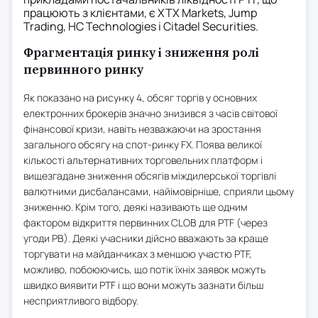
працюють з клієнтами, є XTX Markets, Jump
Trading, HC Technologies і Citadel Securities.
Фрагментація ринку і зниження ролі
первинного ринку
Як показано на рисунку 4, обсяг торгів у основних
електронних брокерів значно знизився з часів світової
фінансової кризи, навіть незважаючи на зростання
загального обсягу на спот-ринку FX. Поява великої
кількості альтернативних торговельних платформ і
вищезгадане зниження обсягів міждилерської торгівлі
валютними дисбалансами, найімовірніше, сприяли цьому
зниженню. Крім того, деякі називають ще одним
фактором відкриття первинних CLOB для PTF (через
угоди PB). Деякі учасники дійсно вважають за краще
торгувати на майданчиках з меншою участю PTF,
можливо, побоюючись, що потік їхніх заявок можуть
швидко виявити PTF і що вони можуть зазнати більш
несприятливого відбору.