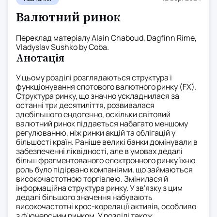
Валютний ринок
Переклад матеріалу Alain Chaboud, Dagfinn Rime,
Vladyslav Sushko by Coba.
Анотація
У цьому розділі розглядаються структура і
функціонування спотового валютного ринку (FX).
Структура ринку, що значно ускладнилася за
останні три десятиліття, розвивалася
здебільшого ендогенно, оскільки світовий
валютний ринок піддається набагато меншому
регулюванню, ніж ринки акцій та облігацій у
більшості країн. Раніше великі банки домінували в
забезпеченні ліквідності, але в умовах дедалі
більш фрагментованого електронного ринку їхню
роль було підірвано компаніями, що займаються
високочастотною торгівлею. Змінилася й
інформаційна структура ринку. У зв'язку з цим
дедалі більшого значення набувають
високочастотні крос-кореляції активів, особливо
з ф'ючерсним ринком. У розділі також