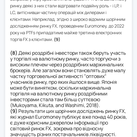
ринку деякі з них стали відігравати подвійну роль - і LP, і
LC, витіснивши частину операцій між дилерами і
клієнтами. Наприклад, згідно з широко відомим щорічним
дослідженням ринку FX, проведеним Euromoney, до 2022
року на PTFs припадатиме майже третина електронних
торгів FX з клієнтами.
(9)
(8)
Деякі роздрібні інвестори також беруть участь
у торгівлі на валютному ринку, часто торгуючи з
високим плечем через роздрібних маржинальних
брокерів. Але загалом вони становлять дуже малу
частку торговельної активності "оптових"
учасників ринку, про яких йшлося вище. Японія
може бути винятком, оскільки маржинальна
торгівля на валютному ринку роздрібними
інвесторами стала там більш суттєвою
(Mukoyama, Kikuta, and Washimi, 2018).
(9)
Результати цих щорічних досліджень ринку FX,
які журнал Euromoney публікує вже понад 40 років,
є дуже корисним джерелом інформації про
світовий ринок FX, зокрема про відносну
значущість різних постачальників ліквідності.