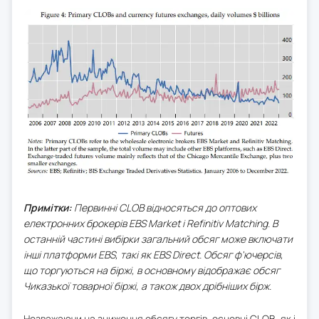
Примітки:
Первинні CLOB відносяться до оптових
електронних брокерів EBS Market і Refinitiv Matching. В
останній частині вибірки загальний обсяг може включати
інші платформи EBS, такі як EBS Direct. Обсяг ф'ючерсів,
що торгуються на біржі, в основному відображає обсяг
Чиказької товарної біржі, а також двох дрібніших бірж.
Незважаючи на зниження обсягу торгів, основні CLOB, як і