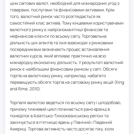
ціни світових валют, необхідний для міжнародних угод з
товарами, послугами та фінансовими активами. Крім
того, валютний ринок часто розглядається як
самостійний клас активів. Тому кінцевими користувачами
валютного ринку є найрізноманітніші фінансові та
нефінансові клієнти по всьому світу. Торговельна
діяльність цих агентів та їхня взаємодія з ринковими
посередниками визначають процес встановлення
валютних курсів, який впливає практично на всю
міжнародну економічну діяльність. У результаті валютний
ринок є найбільшим фінансовим ринком у світі. Обсяги
торгів на валютному ринку, наприклад, набагато
перевищують обсяги торгів на світовому ринку акцій (King
and Rime, 2010).
Торгівля валютою ведеться по всьому світу і цілодобово,
причому тижневий цикл починається рано вранці в
понеділок в Азіатсько-Тихоокеанському регіоні та
закінчується в п'ятницю вдень у Північній і Південній
Америці. Торгова активність часто досягає піку, коли