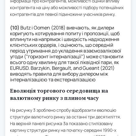
інформації про контрагентів, можливості оцінки впливу
контрагента на ціну або можливості підбору потенційних
контрагентів для певної підмножини учасників ринку.
(10)
Butz і Oomen (2018) вивчають, як дилери
коригують котирування попиту і пропозиції, щоб
вплинути на напрямок і швидкість надходження
клієнтських ордерів, і оцінюють, що середній
період утримання до укладення взаємозалікової
угоди ("горизонт інтерналізації") може становити
всього одну хвилину для такої ліквідної пари, як
EURUSD. Barzykin, Bergault, and Gueant (2021)
виводять правила для вибору дилером між
інтерналізацією та екстерналізацією
Еволюція торгового середовища на
валютному ринку з плином часу
На рисунку 3 зроблено спробу відобразити еволюцію
структури валютного ринку за останні три десятиліття.
На верхній панелі рисунка 3a показано стилізовану
картину структури ринку на початку-середині 1990-х