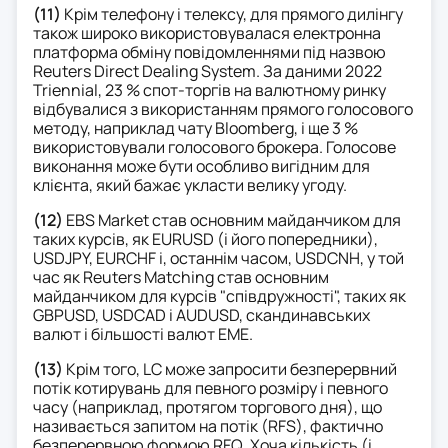
(11)
Крім телефону і телексу, для прямого дилінгу
також широко використовувалася електронна
платформа обміну повідомленнями під назвою
Reuters Direct Dealing System. За даними 2022
Triennial, 23 % спот-торгів на валютному ринку
відбувалися з використанням прямого голосового
методу, наприклад чату Bloomberg, і ще 3 %
використовували голосового брокера. Голосове
виконання може бути особливо вигідним для
клієнта, який бажає укласти велику угоду.
(12)
EBS Market став основним майданчиком для
таких курсів, як EURUSD (і його попередники),
USDJPY, EURCHF і, останнім часом, USDCNH, у той
час як Reuters Matching став основним
майданчиком для курсів "співдружності", таких як
GBPUSD, USDCAD і AUDUSD, скандинавських
валют і більшості валют EME.
(13)
Крім того, LC може запросити безперервний
потік котирувань для певного розміру і певного
часу (наприклад, протягом торгового дня), що
називається запитом на потік (RFS), фактично
безперервною формою RFQ. Хоча кількість (і