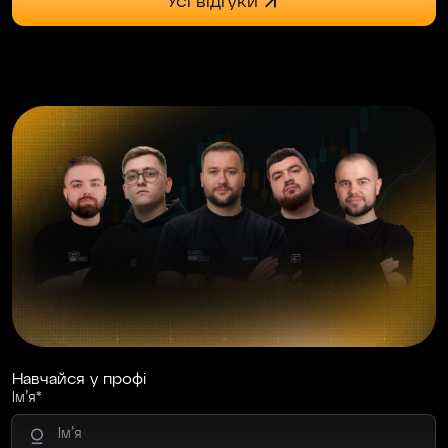
Усі відгуки
Доброго дня! Хотів би подякувати компанії
Cryptology за навчання. Особлива подяка
нашому ментору Mado за терпіння і гарну
подачу інформації. В процесі навчання
покращилось розуміння ринку, хоча це вже
не перше моє навчання.
Aртем В
24.06.2024
Дуже хороше навчання. По мірі проходження
уроків починає працювати накопичувальний
ефект. Матеріал накладається один на
одного, і вимальовується повна картина
розуміння всього матеріалу. Куратори дуже
чуйні і допомагають у будь-якій незрозумілій
ситуації.
Навчайся у профі
Ім’я