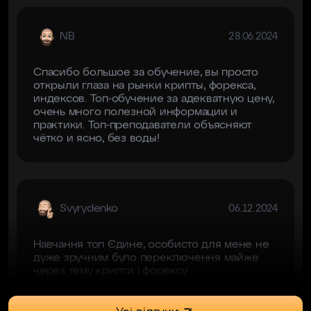
Спасибо большое за обучение, вы просто
открыли глаза на рынки крипты, форекса,
индексов. Топ-обучение за адекватную цену,
очень много полезной информации и
практики. Топ-преподаватели объясняют
чётко и ясно, без воды!
Svyrydenko
06.12.2024
Навчання топ Єдине, особисто для мене не
дуже зручним було переключення майже
через тему крипти і форексу.
Kisser
23.06.2024