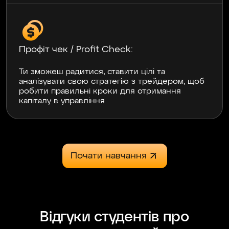
Спасибо большое за обучение, вы просто
открыли глаза на рынки крипты, форекса,
индексов. Топ-обучение за адекватную цену,
очень много полезной информации и
практики. Топ-преподаватели объясняют
Профіт чек / Profit Check:
чётко и ясно, без воды!
Ти зможеш радитися, ставити цілі та
аналізувати свою стратегію з трейдером, щоб
робити правильні кроки для отримання
капіталу в управління
Svyrydenko
06.12.2024
Навчання топ Єдине, особисто для мене не
дуже зручним було переключення майже
через тему крипти і форексу.
Почати навчання
Kisser
23.06.2024
Відгуки студентів про
Доброго дня! Хотів би подякувати компанії