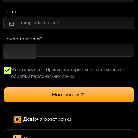
NB
28.06.2024
Пошта
Спасибо большое за обучение, вы просто
открыли глаза на рынки крипты, форекса,
индексов. Топ-обучение за адекватную цену,
очень много полезной информации и
Номер телефону
практики. Топ-преподаватели объясняют
чётко и ясно, без воды!
Я погоджуюсь з Правилами користування та умовами
Svyrydenko
06.12.2024
обробки персональних даних
Навчання топ Єдине, особисто для мене не
Надіслати
дуже зручним було переключення майже
через тему крипти і форексу.
Довірча розстрочка
Kisser
23.06.2024