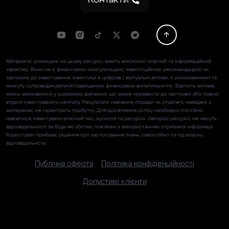
Контакти
Матеріали, розміщені на цьому ресурсі, мають виключно освітній та інформаційний
характер. Вони не є фінансовою консультацією, інвестиційною рекомендацією чи
закликом до інвестування. Інвестиції в цифрові / віртуальні активи, є ризикованими та
можуть супроводжуватися підвищеною фінансовою волатильністю. Вартість активів
може змінюватися у широкому діапазоні, що може призвести до часткової або повної
втрати інвестованого капіталу. Результати навчання, поради чи стратегії, наведені у
матеріалах, не гарантують прибутку. Для досягнення успіху необхідно постійно
навчатися, інвестувати власний час, зусилля та ресурси. Автор(и) ресурсу не несуть
відповідальності за будь-які збитки, пов’язані з використанням отриманої інформації.
Користувач приймає рішення про застосування знань самостійно та під власну
відповідальність.
Публічна оферта
Політика конфіденційності
Допустимі клієнти