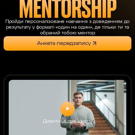
MENTORSHIP
Пройди персоналізоване навчання з доведенням до
результату у форматі «один на один», де тільки ти та
обраний тобою ментор
Анкета передзапису
Дивитися про школу