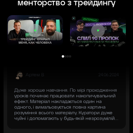
менторство з трейдингу
Cryptology за навчання. Особлива подяка
нашому ментору Mado за терпіння і гарну
подачу інформації. В процесі навчання
покращилось розуміння ринку, хоча це вже
не перше моє навчання.
Aртем В
24.06.2024
Дуже хороше навчання. По мірі проходження
уроків починає працювати накопичувальний
ефект. Матеріал накладається один на
одного, і вимальовується повна картина
розуміння всього матеріалу. Куратори дуже
чуйні і допомагають у будь-якій незрозумілій
ситуації.
NB
28.06.2024