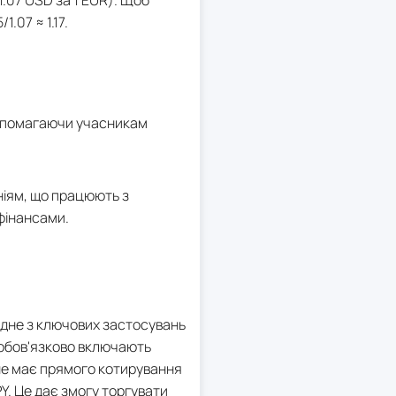
1.07 USD за 1 EUR). Щоб
.07 ≈ 1.17.
 допомагаючи учасникам
ніям, що працюють з
 фінансами.
 Одне з ключових застосувань
 обов'язково включають
 не має прямого котирування
Y. Це дає змогу торгувати