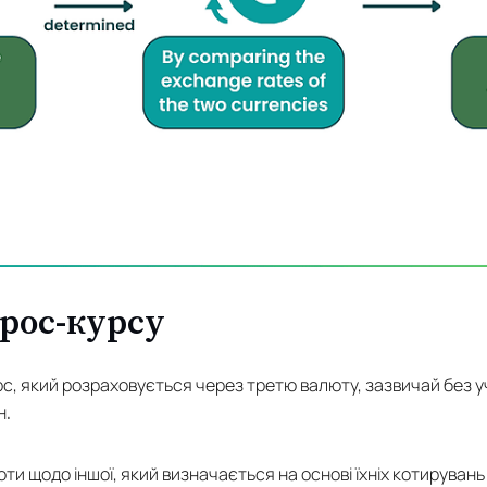
рос-курсу
рс, який розраховується через третю валюту, зазвичай без у
н.
юти щодо іншої, який визначається на основі їхніх котирувань