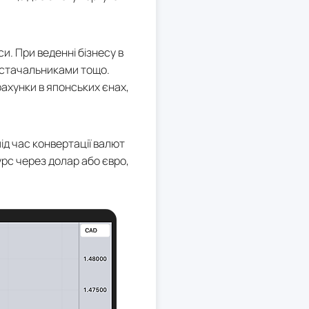
. При веденні бізнесу в
постачальниками тощо.
рахунки в японських єнах,
ід час конвертації валют
урс через долар або євро,