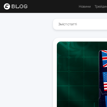
Новини
Трейди
Аналі
Зміст статті
Основ
Психо
Торго
Індик
Ресу