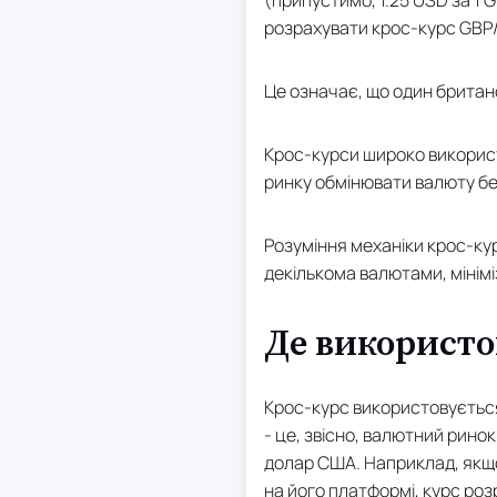
(припустимо, 1.25 USD за 1 G
розрахувати крос-курс GBP/E
Це означає, що один британс
Крос-курси широко використ
ринку обмінювати валюту без
Розуміння механіки крос-ку
декількома валютами, мінімі
Де використо
Крос-курс використовується 
- це, звісно, валютний рин
долар США. Наприклад, якщо
на його платформі, курс ро