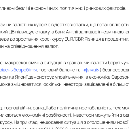
ливом безлічі економічних, політичних і ринкових факторів.
 зміни валютних курсів є відсоткові ставки, що встановлюю
й ЦБ підвищує ставку, а банк Англії залишає її незмінною, 
 веде до зростання крос-курсу EUR/GBP. Різниця в процентн
ючи на співвідношення валют.
 і макроекономічна ситуація в країнах, чиї валюти беруть уч
рівень безробіття
, торговий баланс та
інфляція
) безпосередн
номіка Японії демонструє уповільнення, а економіка Єврозо
може зміцнюватися, оскільки інвестори зацікавлені в більш с
д, торгові війни, санкції або політична нестабільність, теж м
илюються економічні розбіжності, інвестори можуть йти з одн
-курсу. Наприклад, нещодавня ситуація з оголошенням нової