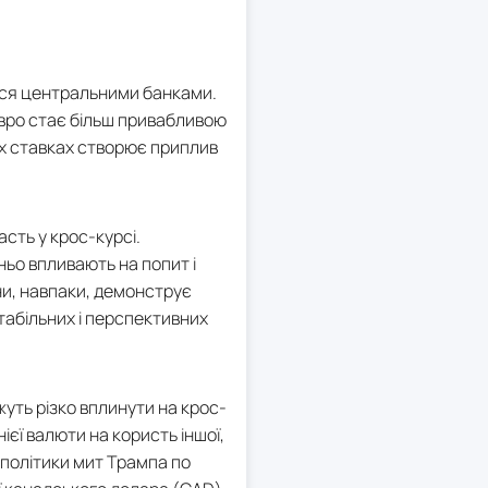
ться центральними банками.
євро стає більш привабливою
их ставках створює приплив
асть у крос-курсі.
ьо впливають на попит і
ни, навпаки, демонструє
табільних і перспективних
ожуть різко вплинути на крос-
ієї валюти на користь іншої,
 політики мит Трампа по