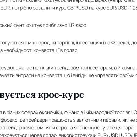
BP), потім - скільки коштує один євро в доларах (наприклад, 
UR, потрібно розділити курс GBP/USD на курс EUR/USD: 1.25/1
ький фунт коштує приблизно 1.17 євро.
овуються в міжнародній торгівлі, інвестиціях і на Форексі,
 необхідності конвертації в долар.
рсу допомагає не тільки трейдерам та інвесторам, а й компа
зувати витрати на конвертацію і вигідніше управляти своїми
вується крос-курс
в різних сферах економіки, фінансів і міжнародної торгівлі.
ок форекс, де трейдери працюють з валютними парами, які не
 трейдер хоче обміняти євро на японську ієну, але ця пара
зраховується через долар, використовуючи EUR/USD і USD/JP