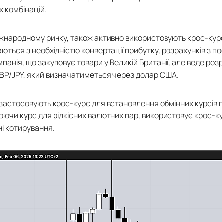
 комбінацій.
іжнародному ринку, також активно використовують крос-курси
каються з необхідністю конвертації прибутку, розрахунків з 
анія, що закуповує товари у Великій Британії, але веде роз
BP/JPY, який визначатиметься через долар США.
ії застосовують крос-курс для встановлення обмінних курсів п
люючи курс для рідкісних валютних пар, використовує крос-к
і котирування.