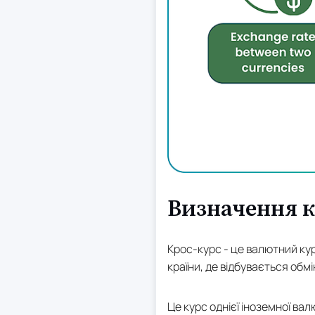
Визначення к
Крос-курс - це валютний ку
країни, де відбувається обмі
Це курс однієї іноземної вал