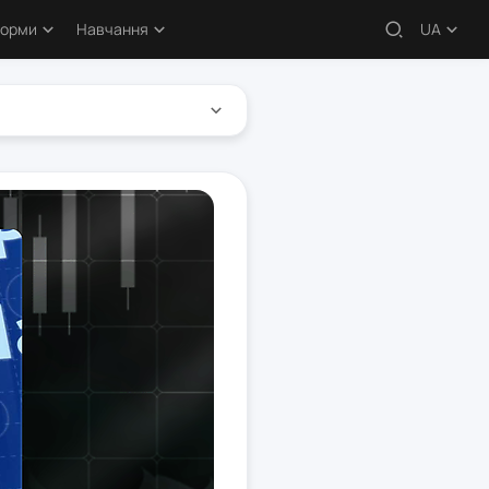
форми
Навчання
UA
 – огляди
Навчальні статті
кери
Безкоштовні курси
атформи