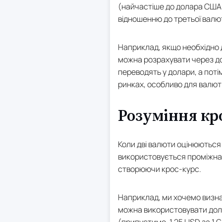
(найчастіше до долара США 
відношенню до третьої валю
Наприклад, якщо необхідно 
можна розрахувати через до
переводять у долари, а поті
ринках, особливо для валютн
Розуміння кр
Коли дві валюти оцінюються 
використовується проміжна
створюючи крос-курс.
Наприклад, ми хочемо визна
можна використовувати дола