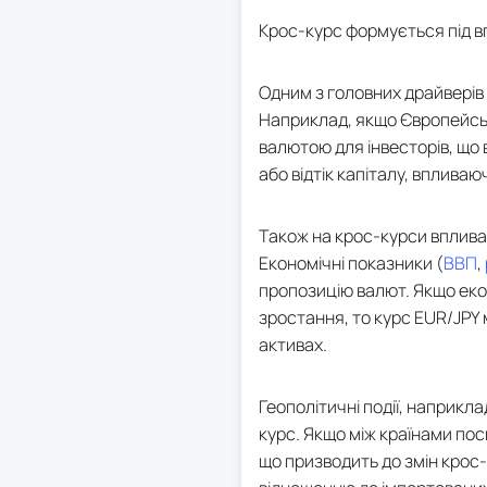
Крос-курс формується під вп
Одним з головних драйверів
Наприклад, якщо Європейськи
валютою для інвесторів, що
або відтік капіталу, вплива
Також на крос-курси впливає
Економічні показники (
ВВП
,
пропозицію валют. Якщо еко
зростання, то курс EUR/JPY 
активах.
Геополітичні події, наприкла
курс. Якщо між країнами пос
що призводить до змін крос