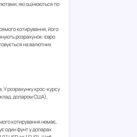
лютами, які оцінюються по
прямого котирування, його
онують розрахунок: євро
истовується на валютних
в. У розрахунку крос-курсу
иклад, доларом США),
ямого котирування немає,
ує один фунт у доларах