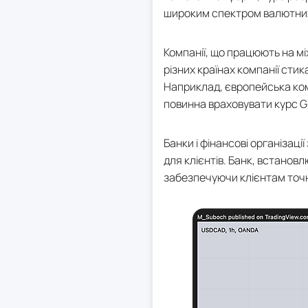
широким спектром валютних
Компанії, що працюють на м
різних країнах компанії сти
Наприклад, європейська комп
повинна враховувати курс G
Банки і фінансові організац
для клієнтів. Банк, встанов
забезпечуючи клієнтам точн