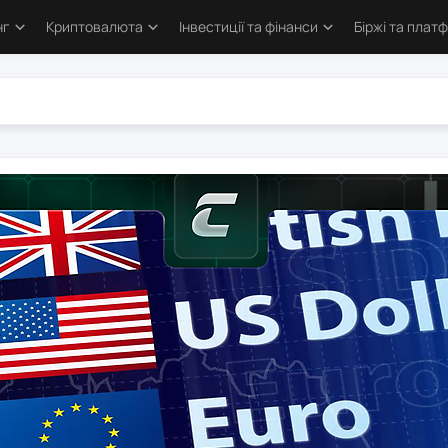
нг
Криптовалюта
Інвестиції та фінанси
Біржі та плат
тика
Основи криптовалют
Основи інвестування
Криптобіржі
и трейдингу
Bitcoin
Облігації та деривативи
Форекс бро
логія трейдинга
Альткоїни та токени
Фондовий ринок
Торгові пл
ві стратегії
Defi та Web3
Метали
атори
Аірдропи та ретродропи
рси
Криптогаманці