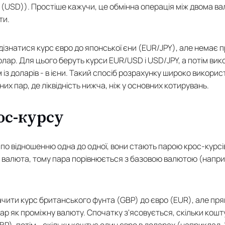
(USD)). Простіше кажучи, це обмінна операція між двома ва
ти.
дізнатися курс євро до японської єни (EUR/JPY), але немає 
лар. Для цього беруть курси EUR/USD і USD/JPY, а потім вик
м із доларів - в ієни. Такий спосіб розрахунку широко викор
их пар, де ліквідність нижча, ніж у основних котирувань.
ос-курсу
по відношенню одна до одної, вони стають парою крос-курсі
 валюта, тому пара порівнюється з базовою валютою (напр
чити курс британського фунта (GBP) до євро (EUR), але пр
р як проміжну валюту. Спочатку з'ясовується, скільки кошт