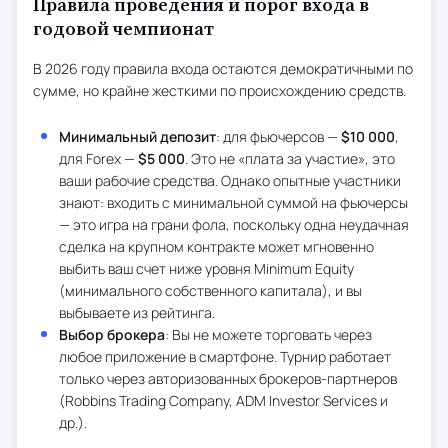
Правила проведения и порог входа в
годовой чемпионат
В 2026 году правила входа остаются демократичными по
сумме, но крайне жесткими по происхождению средств.
Минимальный депозит
: для фьючерсов —
$10 000
,
для Forex —
$5 000
. Это не «плата за участие», это
ваши рабочие средства. Однако опытные участники
знают: входить с минимальной суммой на фьючерсы
— это игра на грани фола, поскольку одна неудачная
сделка на крупном контракте может мгновенно
выбить ваш счет ниже уровня Minimum Equity
(минимального собственного капитала), и вы
выбываете из рейтинга.
Выбор брокера
: Вы не можете торговать через
любое приложение в смартфоне. Турнир работает
только через авторизованных брокеров-партнеров
(Robbins Trading Company, ADM Investor Services и
др.).