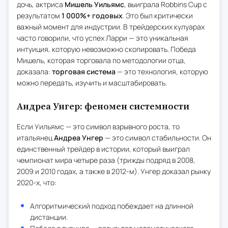
дочь, актриса
Мишель Уильямс
, выиграла Robbins Cup с
результатом
1 000%+ годовых
. Это был критически
важный момент для индустрии. В трейдерских кулуарах
часто говорили, что успех Ларри — это уникальная
интуиция, которую невозможно скопировать. Победа
Мишель, которая торговала по методологии отца,
доказала:
торговая система
— это технология, которую
можно передать, изучить и масштабировать.
Андреа Унгер: феномен системности
Если Уильямс — это символ взрывного роста, то
итальянец
Андреа Унгер
— это символ стабильности. Он
единственный трейдер в истории, который выиграл
чемпионат мира четыре раза (трижды подряд в 2008,
2009 и 2010 годах, а также в 2012-м). Унгер доказал рынку
2020-х, что:
Алгоритмический подход побеждает на длинной
дистанции.