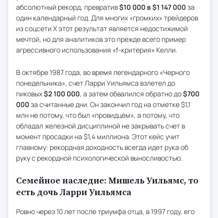
абсолютный рекорд, превратив
$10 000 в $1 147 000
за
один календарный год. Для многих «громких» трейдеров
из соцсети X этот результат является недостижимой
мечтой, но для аналитиков это прежде всего пример
агрессивного использования «f-критерия» Келли.
В октябре 1987 года, во время легендарного «Черного
понедельника», счет Ларри Уильямса взлетел до
пиковых
$2 100 000
, а затем обвалился обратно до
$700
000
за считанные дни. Он закончил год на отметке $1,1
млн не потому, что был «провидцем», а потому, что
обладал железной дисциплиной не закрывать счет в
момент просадки на $1,4 миллиона. Этот кейс учит
главному: рекордная доходность всегда идет рука об
руку с рекордной психологической выносливостью.
Семейное наследие: Мишель Уильямс, то
есть дочь Ларри Уильямса
Ровно через 10 лет после триумфа отца, в 1997 году, его