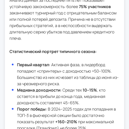
Анализ данных за последние пять лет показывает
устойчивую закономерность: более
75% участников
заканчивают турнирный год с отрицательным балансом
или полной потерей депозита. Причина не в отсутствии
прибыльных стратегий, а в неспособности выдержать
длительную серию убытков под давлением кредитного
плеча.
Статистический портрет типичного сезона:
Первый квартал:
Активная фаза, в лидерборд
попадают «спринтеры» с доходностью +50–100%.
Большинство из них исчезает из таблицы до июня из-
за чрезмерного риска.
Медиана доходности:
Среди тех
10–15%
, кто
остается в прибыли до конца года, медианная
доходность составляет 45–65%.
Порог победы:
В 2024–2025 годах для попадания в
ТОП-3 в фьючерсной секции было достаточно
показать результат
+160–210%
при максимальной
просадке (Drawdown) не более 25%.