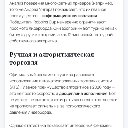
Анализ поведения многократных призеров (например,
того же Андреа Унгера) показывает, что их главное
преимущество —
информационная изоляция
.
Победители Robbins Cup намеренно ограничивают
просмотр лидерборда. Они воспринимают турнир не как
битву с другими людьми, а как 12-месячный тест-драйв
собственного алгоритма.
Ручная и алгоритмическая
торговля
Официальный регламент турнира разрешает
использование автоматизированных торговых систем
(ATS). Главное преимущество алгоритмов в 2026 году —
это не просто скорость, а
дисциплина исполнения
. Бот
не устает, не пытается «отиграться» после стоп-лосса и
не пропускает сигналы из-за психологического
давления лидерборда.
Однако статистика показывает интересный феномен: