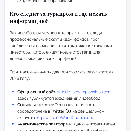
академическое образование.
Кто следит за турниром и где искать
информацию?
За лидербордом чемпионата пристально следят
профессиональные скауты хедж-фондов, проп-
трейдинговые компании и частные аккредитованные
инвесторы, которые ищут новые стратегии для
диверсификации своих портфелей.
Официальные каналы для мониторинга результатов в
2026 году:
Официальный сайт
:
worldcupchampionships.com
—
здесь публикуется ежедневный лидерборд.
Социальные сети
: Основная активность
сосредоточена в
Twitter (X)
на официальном
аккаунте
https://x.com/WorldCupTraders
Аналитические платформы
: Данные победителей
часто интегрируются в терминалы Bloomberg и