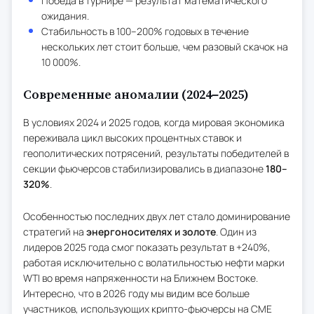
Победа в турнире — результат математического
ожидания.
Стабильность в 100–200% годовых в течение
нескольких лет стоит больше, чем разовый скачок на
10 000%.
Современные аномалии (2024–2025)
В условиях 2024 и 2025 годов, когда мировая экономика
переживала цикл высоких процентных ставок и
геополитических потрясений, результаты победителей в
секции фьючерсов стабилизировались в диапазоне
180–
320%
.
Особенностью последних двух лет стало доминирование
стратегий на
энергоносителях и золоте
. Один из
лидеров 2025 года смог показать результат в +240%,
работая исключительно с волатильностью нефти марки
WTI во время напряженности на Ближнем Востоке.
Интересно, что в 2026 году мы видим все больше
участников, использующих крипто-фьючерсы на CME