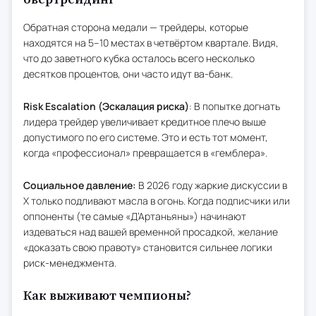
Обратная сторона медали — трейдеры, которые
находятся на 5–10 местах в четвёртом квартале. Видя,
что до заветного кубка осталось всего несколько
десятков процентов, они часто идут ва-банк.
Risk Escalation (Эскалация риска)
: В попытке догнать
лидера трейдер увеличивает кредитное плечо выше
допустимого по его системе. Это и есть тот момент,
когда «профессионал» превращается в «гемблера».
Социальное давление:
В 2026 году жаркие дискуссии в
X только подливают масла в огонь. Когда подписчики или
оппоненты (те самые «Д’Артаньяны») начинают
издеваться над вашей временной просадкой, желание
«доказать свою правоту» становится сильнее логики
риск-менеджмента.
Как выживают чемпионы?