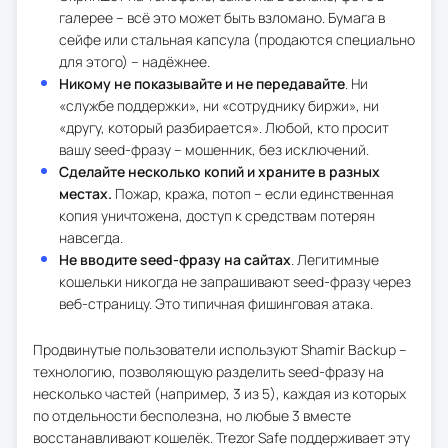
галерее – всё это может быть взломано. Бумага в
сейфе или стальная капсула (продаются специально
для этого) – надёжнее.
Никому не показывайте и не передавайте
. Ни
«службе поддержки», ни «сотруднику биржи», ни
«другу, который разбирается». Любой, кто просит
вашу seed-фразу – мошенник, без исключений.
Сделайте несколько копий и храните в разных
местах.
Пожар, кража, потоп – если единственная
копия уничтожена, доступ к средствам потерян
навсегда.
Не вводите seed-фразу на сайтах
. Легитимные
кошельки никогда не запрашивают seed-фразу через
веб-страницу. Это типичная фишинговая атака.
Продвинутые пользователи используют Shamir Backup –
технологию, позволяющую разделить seed-фразу на
несколько частей (например, 3 из 5), каждая из которых
по отдельности бесполезна, но любые 3 вместе
восстанавливают кошелёк. Trezor Safe поддерживает эту