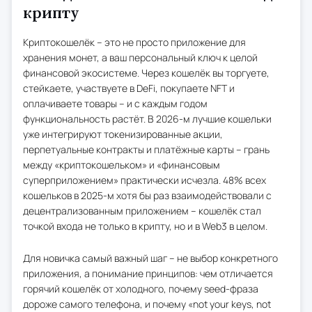
крипту
Криптокошелёк – это не просто приложение для
хранения монет, а ваш персональный ключ к целой
финансовой экосистеме. Через кошелёк вы торгуете,
стейкаете, участвуете в DeFi, покупаете NFT и
оплачиваете товары – и с каждым годом
функциональность растёт. В 2026-м лучшие кошельки
уже интегрируют токенизированные акции,
перпетуальные контракты и платёжные карты – грань
между «криптокошельком» и «финансовым
суперприложением» практически исчезла. 48% всех
кошельков в 2025-м хотя бы раз взаимодействовали с
децентрализованным приложением – кошелёк стал
точкой входа не только в крипту, но и в Web3 в целом.
Для новичка самый важный шаг – не выбор конкретного
приложения, а понимание принципов: чем отличается
горячий кошелёк от холодного, почему seed-фраза
дороже самого телефона, и почему «not your keys, not