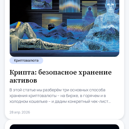
Криптовалюта
Крипта: безопасное хранение
активов
В этой статье мы разберём три основных способа
хранения криптовалюты – на бирже, в горячем и в
холодном кошельке – и дадим конкретный чек-лист
действий в зависимости от того, какой суммой вы
28 апр. 2026
оперируете.