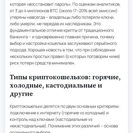
которая «восстановит пароль». По оценкам аналитиков,
от 3 до 4 миллионов BTC (около 17–20% всей эмиссии)
утеряны навсегда – владельцы либо потеряли ключи,
либо умерли, не передав их наследникам. Это
фундаментальное отличие крипты от традиционного
банкинга – и одновременно главная причина, почему
выбор и настройка кошелька заслуживают серьёзного
подхода. Хорошая новость в том, что при соблюдении
нескольких простых правил (о которых поговорим ниже)
риск потери средств минимален.
Типы криптокошельков: горячие,
холодные, кастодиальные и
другие
Криптокошельки делятся по двум основным критериям:
подключение к интернету (горячие vs холодные) и
контроль над ключами (кастодиальные vs
некастодиальные). Понимание этих различий – основа
осознанного выбора.