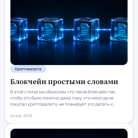
Криптовалюта
Блокчейн простыми словами
В этой статье мы объясним что такое блокчейн так,
чтобы это было понятно даже тому, кто никогда не
покупал криптовалюту, не планирует это делать и
вообще считает что всё это «какая-то пирамида». Без
24 апр. 2026
технического жаргона. С примерами из повседневной
жизни. И с ответами на вопросы, которые вы, скорее
всего, уже давно хотели задать кому-нибудь, но
стеснялись, потому что вокруг все делают вид, что