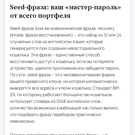
Seed-фраза: ваш «мастер-пароль»
от всего портфеля
Seed-фраза (она же мнемоническая фраза, recovery
phrase, фраза восстановления) – это набор из 12 или 24
случайных слов на английском языке, которые
генерируются при создании некастодиального
кошелька. Эта фраза – единственный способ
восстановить доступ к кошельку, если вы потеряете
устройство, удалите приложение или забудете пароль.
По сути, seed-фраза – это человекочитаемая форма
вашего приватного ключа, из которой математически
выводятся все адреса и ключи кошелька. Стандарт BIP-
39, по которому работают большинство кошельков,
использует словарь из 2048 английских слов –
количество возможных комбинаций настолько велико,
что подобрать фразу перебором практически
невозможно.
Потеря устройства при наличии seed-фразы – не