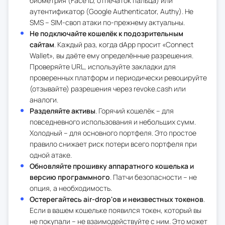
биометрия (Face ID, отпечаток пальца) или
аутентификатор (Google Authenticator, Authy). Не
SMS – SIM-своп атаки по-прежнему актуальны.
Не подключайте кошелёк к подозрительным
сайтам
. Каждый раз, когда dApp просит «Connect
Wallet», вы даёте ему определённые разрешения.
Проверяйте URL, используйте закладки для
проверенных платформ и периодически ревоцируйте
(отзывайте) разрешения через revoke.cash или
аналоги.
Разделяйте активы
. Горячий кошелёк – для
повседневного использования и небольших сумм.
Холодный – для основного портфеля. Это простое
правило снижает риск потери всего портфеля при
одной атаке.
Обновляйте прошивку аппаратного кошелька и
версию программного
. Патчи безопасности – не
опция, а необходимость.
Остерегайтесь air-drop'ов и неизвестных токенов
.
Если в вашем кошельке появился токен, который вы
не покупали – не взаимодействуйте с ним. Это может