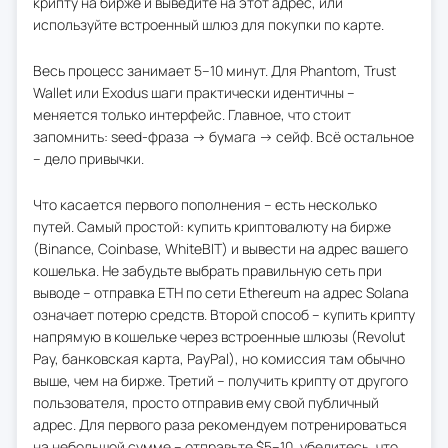
крипту на бирже и выведите на этот адрес, или
используйте встроенный шлюз для покупки по карте.
Весь процесс занимает 5–10 минут. Для Phantom, Trust
Wallet или Exodus шаги практически идентичны –
меняется только интерфейс. Главное, что стоит
запомнить: seed-фраза → бумага → сейф. Всё остальное
– дело привычки.
Что касается первого пополнения – есть несколько
путей. Самый простой: купить криптовалюту на бирже
(Binance, Coinbase, WhiteBIT) и вывести на адрес вашего
кошелька. Не забудьте выбрать правильную сеть при
выводе – отправка ETH по сети Ethereum на адрес Solana
означает потерю средств. Второй способ – купить крипту
напрямую в кошельке через встроенные шлюзы (Revolut
Pay, банковская карта, PayPal), но комиссия там обычно
выше, чем на бирже. Третий – получить крипту от другого
пользователя, просто отправив ему свой публичный
адрес. Для первого раза рекомендуем потренироваться
на небольшой сумме – отправьте $5–10, убедитесь, что