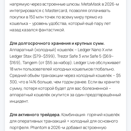
напрямую через встроенные шлюзы. MetaMask в 2026-м
интегрировался с Mastercard, позволяя оплачивать
покупки в 150 млн точек по всему миру прямо из
кошелька – уровень удобства, который ещё пару лет
назад казался фантастикой.
Для долгосрочного хранения и крупных сумм.
Аппаратный (холодный) кошелёк – Ledger Nano X или
Ledger Stax ($79–$399), Trezor Safe 3 или Safe 5 ($69–
$169), Tangem (от $55 за набор). Ledger Live обслуживает
18 млн пользователей холодных кошельков глобально.
Средний объём транзакции через холодный кошелёк – $5
300, что в 14% больше, чем годом ранее. Если вы храните
сумму, потеря которой будет для вас болезненной –
аппаратный кошелёк окупится за один предотвращённый
инцидент.
Для активного трейдера.
Комбинация: горячий кошелёк
для оперативных транзакций + холодный для основного
портфеля. Phantom в 2026-м добавил встроенную