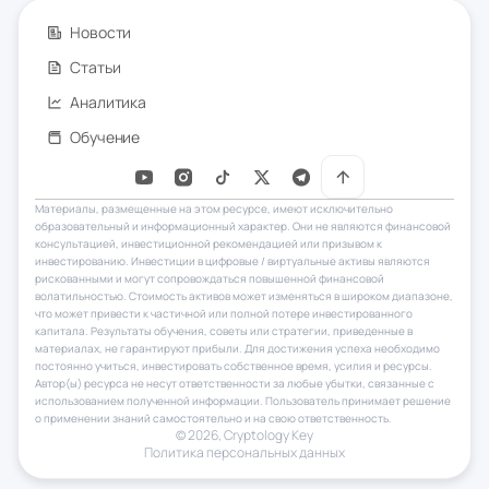
Новости
Статьи
Аналитика
Обучение
Материалы, размещенные на этом ресурсе, имеют исключительно
образовательный и информационный характер. Они не являются финансовой
консультацией, инвестиционной рекомендацией или призывом к
инвестированию. Инвестиции в цифровые / виртуальные активы являются
рискованными и могут сопровождаться повышенной финансовой
волатильностью. Стоимость активов может изменяться в широком диапазоне,
что может привести к частичной или полной потере инвестированного
капитала. Результаты обучения, советы или стратегии, приведенные в
материалах, не гарантируют прибыли. Для достижения успеха необходимо
постоянно учиться, инвестировать собственное время, усилия и ресурсы.
Автор(ы) ресурса не несут ответственности за любые убытки, связанные с
использованием полученной информации. Пользователь принимает решение
о применении знаний самостоятельно и на свою ответственность.
© 2026, Сryptology Key
Политика персональных данных