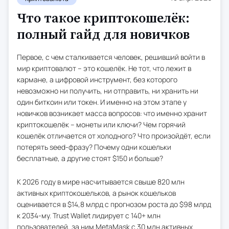
Что такое криптокошелёк:
полный гайд для новичков
Первое, с чем сталкивается человек, решивший войти в
мир криптовалют – это кошелёк. Не тот, что лежит в
кармане, а цифровой инструмент, без которого
невозможно ни получить, ни отправить, ни хранить ни
один биткоин или токен. И именно на этом этапе у
новичков возникает масса вопросов: что именно хранит
криптокошелёк – монеты или ключи? Чем горячий
кошелёк отличается от холодного? Что произойдёт, если
потерять seed-фразу? Почему одни кошельки
бесплатные, а другие стоят $150 и больше?
К 2026 году в мире насчитывается свыше 820 млн
активных криптокошельков, а рынок кошельков
оценивается в $14,8 млрд с прогнозом роста до $98 млрд
к 2034-му. Trust Wallet лидирует с 140+ млн
пользователей, за ним MetaMask с 30 млн активных