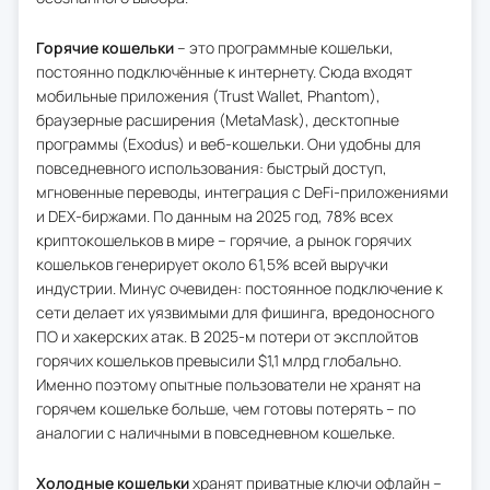
Горячие кошельки
– это программные кошельки,
постоянно подключённые к интернету. Сюда входят
мобильные приложения (Trust Wallet, Phantom),
браузерные расширения (MetaMask), десктопные
программы (Exodus) и веб-кошельки. Они удобны для
повседневного использования: быстрый доступ,
мгновенные переводы, интеграция с DeFi-приложениями
и DEX-биржами. По данным на 2025 год, 78% всех
криптокошельков в мире – горячие, а рынок горячих
кошельков генерирует около 61,5% всей выручки
индустрии. Минус очевиден: постоянное подключение к
сети делает их уязвимыми для фишинга, вредоносного
ПО и хакерских атак. В 2025-м потери от эксплойтов
горячих кошельков превысили $1,1 млрд глобально.
Именно поэтому опытные пользователи не хранят на
горячем кошельке больше, чем готовы потерять – по
аналогии с наличными в повседневном кошельке.
Холодные кошельки
хранят приватные ключи офлайн –