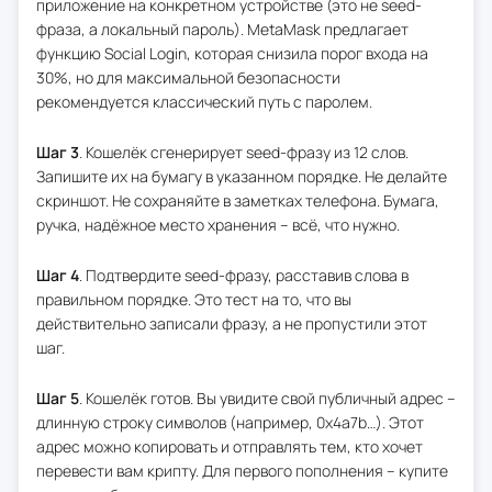
приложение на конкретном устройстве (это не seed-
фраза, а локальный пароль). MetaMask предлагает
функцию Social Login, которая снизила порог входа на
30%, но для максимальной безопасности
рекомендуется классический путь с паролем.
Шаг 3
. Кошелёк сгенерирует seed-фразу из 12 слов.
Запишите их на бумагу в указанном порядке. Не делайте
скриншот. Не сохраняйте в заметках телефона. Бумага,
ручка, надёжное место хранения – всё, что нужно.
Шаг 4
. Подтвердите seed-фразу, расставив слова в
правильном порядке. Это тест на то, что вы
действительно записали фразу, а не пропустили этот
шаг.
Шаг 5
. Кошелёк готов. Вы увидите свой публичный адрес –
длинную строку символов (например, 0x4a7b…). Этот
адрес можно копировать и отправлять тем, кто хочет
перевести вам крипту. Для первого пополнения – купите