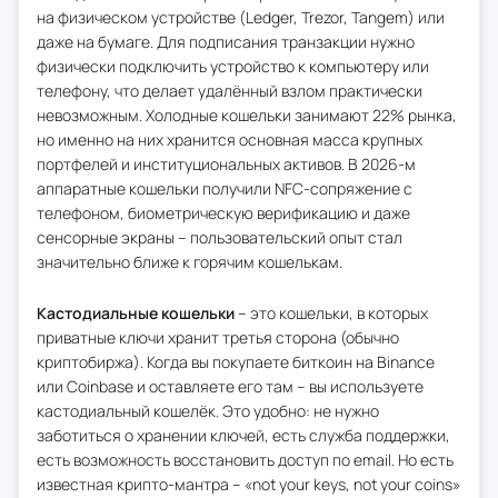
на физическом устройстве (Ledger, Trezor, Tangem) или
даже на бумаге. Для подписания транзакции нужно
физически подключить устройство к компьютеру или
телефону, что делает удалённый взлом практически
невозможным. Холодные кошельки занимают 22% рынка,
но именно на них хранится основная масса крупных
портфелей и институциональных активов. В 2026-м
аппаратные кошельки получили NFC-сопряжение с
телефоном, биометрическую верификацию и даже
сенсорные экраны – пользовательский опыт стал
значительно ближе к горячим кошелькам.
Кастодиальные кошельки
– это кошельки, в которых
приватные ключи хранит третья сторона (обычно
криптобиржа). Когда вы покупаете биткоин на Binance
или Coinbase и оставляете его там – вы используете
кастодиальный кошелёк. Это удобно: не нужно
заботиться о хранении ключей, есть служба поддержки,
есть возможность восстановить доступ по email. Но есть
известная крипто-мантра – «not your keys, not your coins»