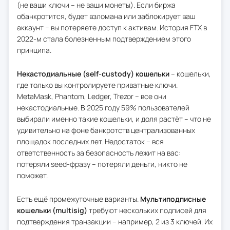
(не ваши ключи – не ваши монеты). Если биржа
обанкротится, будет взломана или заблокирует ваш
аккаунт – вы потеряете доступ к активам. История FTX в
2022-м стала болезненным подтверждением этого
принципа.
Некастодиальные (self-custody) кошельки
– кошельки,
где только вы контролируете приватные ключи.
MetaMask, Phantom, Ledger, Trezor – все они
некастодиальные. В 2025 году 59% пользователей
выбирали именно такие кошельки, и доля растёт – что не
удивительно на фоне банкротств централизованных
площадок последних лет. Недостаток – вся
ответственность за безопасность лежит на вас:
потеряли seed-фразу – потеряли деньги, никто не
поможет.
Есть ещё промежуточные варианты.
Мультиподписные
кошельки (multisig)
требуют нескольких подписей для
подтверждения транзакции – например, 2 из 3 ключей. Их