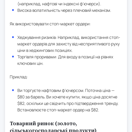
(наприклад, нафтові чи індексні ф'ючерси).
Висока волатильність через плечовий механізм.
Як використовувати стоп-маркет ордери:
Хеджування ризиків: Наприклад, використання стоп-
маркет ордерів для захисту від несприятливого руху
ціни в хеджингових позиціях.
Торгівля проривами: Для входу в позиції на рівнях
ключових цін.
Приклад:
Ви торгуєте нафтовим ф'ючерсом. Поточна ціна —
$80 за барель. Ви хочете купити, якщо ціна досягне
$82, оскільки це свідчить про підтвердження тренду.
Встановлюєте стоп-маркет ордер на $82.
Товарний ринок (золото,
сільськогосподарські продукти)