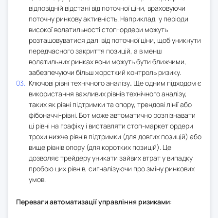
відповідній відстані від поточної ціни, враховуючи
поточну ринкову активність. Наприклад, у періоди
високої волатильності стоп-ордери можуть
розташовуватися далі від поточної ціни, щоб уникнути
передчасного закриття позицій, а в менш
волатильних ринках вони можуть бути ближчими,
забезпечуючи більш жорсткий контроль ризику.
Ключові рівні технічного аналізу
.
Ще одним підходом є
використання важливих рівнів технічного аналізу,
таких як рівні підтримки та опору, трендові лінії або
фібоначчі-рівні. Бот може автоматично розпізнавати
ці рівні на графіку і виставляти стоп-маркет ордери
трохи нижче рівнів підтримки (для довгих позицій) або
вище рівнів опору (для коротких позицій). Це
дозволяє трейдеру уникати зайвих втрат у випадку
пробою цих рівнів, сигналізуючи про зміну ринкових
умов.
Переваги автоматизації управління ризиками
: