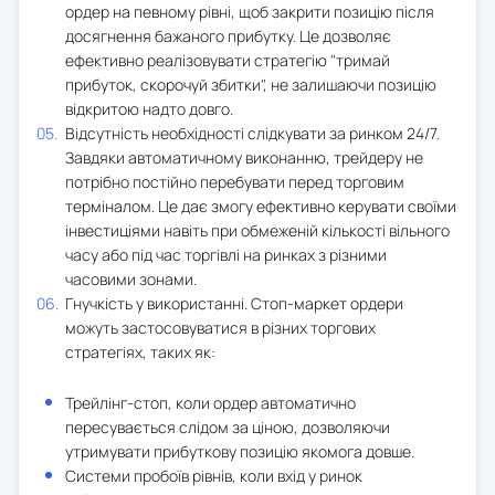
ордер на певному рівні, щоб закрити позицію після
досягнення бажаного прибутку. Це дозволяє
ефективно реалізовувати стратегію "тримай
прибуток, скорочуй збитки", не залишаючи позицію
відкритою надто довго.
Відсутність необхідності слідкувати за ринком 24/7.
Завдяки автоматичному виконанню, трейдеру не
потрібно постійно перебувати перед торговим
терміналом. Це дає змогу ефективно керувати своїми
інвестиціями навіть при обмеженій кількості вільного
часу або під час торгівлі на ринках з різними
часовими зонами.
Гнучкість у використанні. Стоп-маркет ордери
можуть застосовуватися в різних торгових
стратегіях, таких як:
Трейлінг-стоп, коли ордер автоматично
пересувається слідом за ціною, дозволяючи
утримувати прибуткову позицію якомога довше.
Системи пробоїв рівнів, коли вхід у ринок