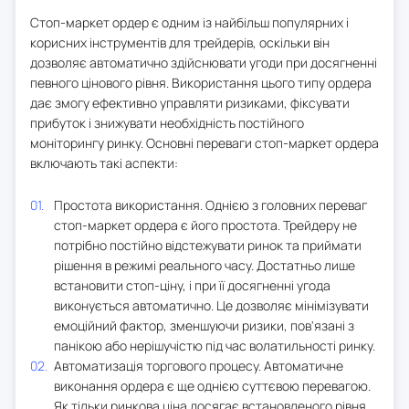
Стоп-маркет ордер є одним із найбільш популярних і
корисних інструментів для трейдерів, оскільки він
дозволяє автоматично здійснювати угоди при досягненні
певного цінового рівня. Використання цього типу ордера
дає змогу ефективно управляти ризиками, фіксувати
прибуток і знижувати необхідність постійного
моніторингу ринку. Основні переваги стоп-маркет ордера
включають такі аспекти:
Простота використання. Однією з головних переваг
стоп-маркет ордера є його простота. Трейдеру не
потрібно постійно відстежувати ринок та приймати
рішення в режимі реального часу. Достатньо лише
встановити стоп-ціну, і при її досягненні угода
виконується автоматично. Це дозволяє мінімізувати
емоційний фактор, зменшуючи ризики, пов'язані з
панікою або нерішучістю під час волатильності ринку.
Автоматизація торгового процесу. Автоматичне
виконання ордера є ще однією суттєвою перевагою.
Як тільки ринкова ціна досягає встановленого рівня,