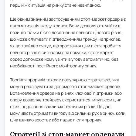
перш ніж ситуація на ринку стане невигідною.
Ще одним значним застосуванням стоп-маркет ордерів є
автоматизація входу в ринок. Вони дозволяють увійти в
позицію тільки після досягнення певного цінового рівня,
що може слугувати підтвердженням тренду. Наприклад,
якщо трейдер очікує, що зростання ціни після пробиття
певного рівня є сигналом для покупки, стоп-маркет
ордер допоможе йому увійти в угоду автоматично, без
необхідності постійного моніторингу ринку.
Торгівля проривів також є популярною стратегією, яку
можна реалізувати за допомогою стоп-маркет ордерів.
Встановлення ордера на рівнях ключової підтримки або
опору дозволяє трейдеру скористатися імпульсом ціни
після подолання важливих технічних рівнів. Це дає
можливість отримати вигоду від сильних рухів ринку, коли
ціна швидко зростає або падає після прориву.
Стратегії зі стоп-маркет ордерами