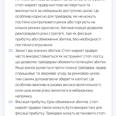
стоп-маркет ордер миттєво активується та
виконується за найкращою доступною ціною. Це
особливо корисно для трейдерів, які не можуть
постійно контролювати ринок або торгують на
кількох ринках одночасно. Автоматизація дозволяє
реалізовувати різні стратегії, такі як фіксація
прибутку або обмеження збитків, без необхідності
постійного втручання.
Захист від значних збитків. Стоп-маркет ордери
часто використовуються як інструмент стоп-лоссу,
що дозволяє трейдерам обмежити потенційні збитки.
Якщо ринок рухається проти позиції трейдера, ордер
спрацьовує та закриває угоду за ринковою ціною,
тим самим допомагаючи зберегти капітал. Це
особливо важливо в умовах високої волатильності,
коли ціна може різко змінитися в небажаному
напрямку.
Фіксація прибутку. Крім обмеження збитків, стоп-
маркет ордери також можуть бути використані для
фіксації прибутку. Трейдери можуть встановити стоп-