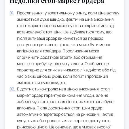
Недоліки стоп-маркет ордера
Прослизання: у волатильному ринку, коли ціна активу
змінюється дуже швидко, фактична ціна виконання
стоп-маркет ордера може суттєво відрізнятися від
встановленої стоп-ціни. Це відбувається тому, що
після активації ордер виконується за першою
доступною ринковою ціною, яка може бути менш
вигідною для трейдера. Прослизання може
спричинити додаткові втрати або отримання
меншого прибутку, ніж очікувалося. Особливо це
характерно для ринків з низькою ліквідністю або під
час різких цінових рухів, коли попит і пропозиція
змінюються дуже швидко.
Відсутність контролю над ціною виконання: стоп-
маркет ордер гарантує виконання угоди, але не
забезпечує контроль над ціною, за якою вона буде
виконана. Після досягнення стоп-ціни ордер
автоматично перетворюється на ринковий, і актив
купується або продається за першою доступною
ринковою ціною. Це означає, що в умовах високої