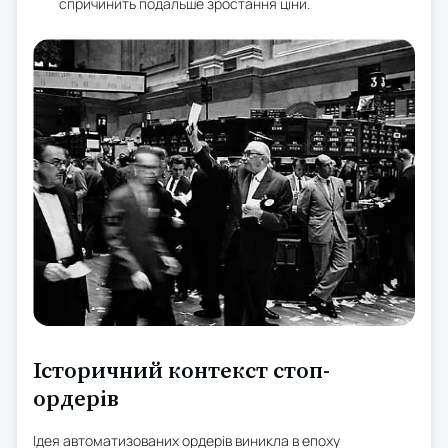
спричинить подальше зростання ціни.
Історичний контекст стоп-
ордерів
Ідея автоматизованих ордерів виникла в епоху