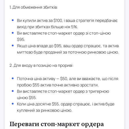
1. Для обмеження збитків:
Ви купили актив за $100, і ваша стратегія передбачає
вихід при збитках більше ніж 5%.
Ви виставляєте стоп-маркет ордер зі стоп-ціною
$95.
Якщо ціна впаде до $95, ваш ордер спрацює, та актив
миттєво буде проданий за поточною ринковою ціною.
2. Для входу в позицію на прориві:
Поточна ціна активу — $50, але ви вважаєте, що після
пробою $55 актив почне активно зростати.
Ви виставляєте стоп-маркет ордер з тригерною
ціною $55.
Коли ціна досягне $55, ордер спрацює, і актив буде
куплений за ринковою ціною.
Переваги стоп-маркет ордера