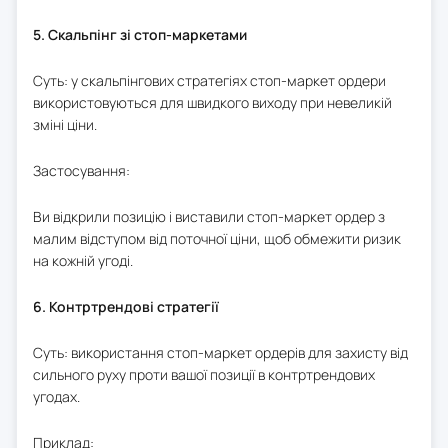
5. Скальпінг зі стоп-маркетами
Суть: у скальпінгових стратегіях стоп-маркет ордери
використовуються для швидкого виходу при невеликій
зміні ціни.
Застосування:
Ви відкрили позицію і виставили стоп-маркет ордер з
малим відступом від поточної ціни, щоб обмежити ризик
на кожній угоді.
6. Контртрендові стратегії
Суть: використання стоп-маркет ордерів для захисту від
сильного руху проти вашої позиції в контртрендових
угодах.
Приклад: