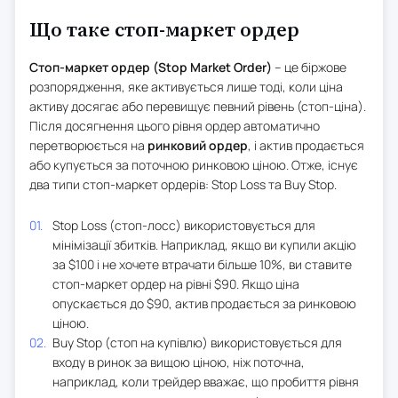
Що таке стоп-маркет ордер
Стоп-маркет ордер (Stop Market Order)
– це біржове
розпорядження, яке активується лише тоді, коли ціна
активу досягає або перевищує певний рівень (стоп-ціна).
Після досягнення цього рівня ордер автоматично
перетворюється на
ринковий ордер
, і актив продається
або купується за поточною ринковою ціною. Отже, існує
два типи стоп-маркет ордерів: Stop Loss та Buy Stop.
Stop Loss (стоп-лосс) використовується для
мінімізації збитків. Наприклад, якщо ви купили акцію
за $100 і не хочете втрачати більше 10%, ви ставите
стоп-маркет ордер на рівні $90. Якщо ціна
опускається до $90, актив продається за ринковою
ціною.
Buy Stop (стоп на купівлю) використовується для
входу в ринок за вищою ціною, ніж поточна,
наприклад, коли трейдер вважає, що пробиття рівня