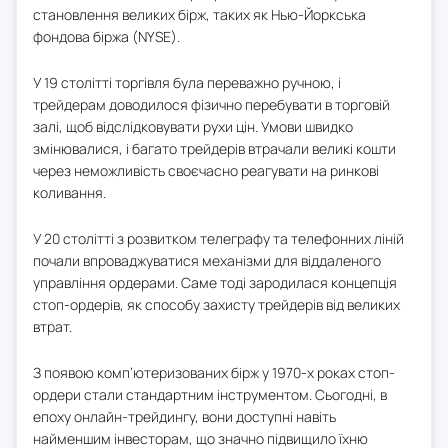
становлення великих бірж, таких як Нью-Йоркська
фондова біржа (NYSE).
У 19 столітті торгівля була переважно ручною, і
трейдерам доводилося фізично перебувати в торговій
залі, щоб відслідковувати рухи цін. Умови швидко
змінювалися, і багато трейдерів втрачали великі кошти
через неможливість своєчасно реагувати на ринкові
коливання.
У 20 столітті з розвитком телеграфу та телефонних ліній
почали впроваджуватися механізми для віддаленого
управління ордерами. Саме тоді зародилася концепція
стоп-ордерів, як способу захисту трейдерів від великих
втрат.
З появою комп’ютеризованих бірж у 1970-х роках стоп-
ордери стали стандартним інструментом. Сьогодні, в
епоху онлайн-трейдингу, вони доступні навіть
найменшим інвесторам, що значно підвищило їхню