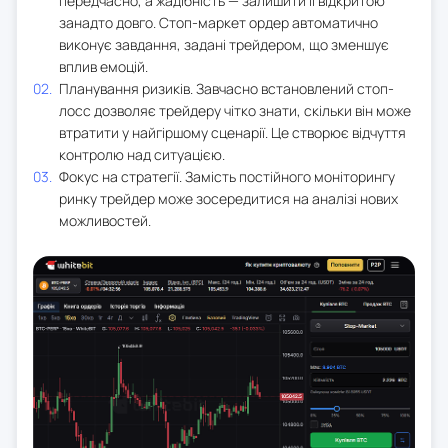
передчасно, а жадібність — залишити її відкритою
занадто довго. Стоп-маркет ордер автоматично
виконує завдання, задані трейдером, що зменшує
вплив емоцій.
Планування ризиків. Завчасно встановлений стоп-
лосс дозволяє трейдеру чітко знати, скільки він може
втратити у найгіршому сценарії. Це створює відчуття
контролю над ситуацією.
Фокус на стратегії. Замість постійного моніторингу
ринку трейдер може зосередитися на аналізі нових
можливостей.