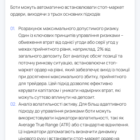
Боти можуть автоматично встановлювати стоп-маркет
ордери, виходячи з трьох основних підходів:
Розрахунок максимального допустимого ризику.
Один із ключових принципів управління ризиками –
обмеження втрат від однієї угоди або серії угод у
межах прийнятного рівня, наприклад, 2% від
загального депозиту. Бот аналізує обсяг позиції та
поточну ринкову ситуацію, встановлюючи стоп-
маркет ордер на рівні, який забезпечує вихід із позиції
при досягненні максимального збитку, прийнятного
для трейдера. Цей підхід дозволяє ефективно
керувати капіталом і уникати надмірних втрат, які
можуть суттєво вплинути на депозит.
Аналіз волатильності активу. Для більш адаптивного
підходу до управління ризиками боти можуть
використовувати індикатори волатильності, такі як
Average True Range (ATR) або стандартне відхилення.
Ці індикатори допомагають визначити динаміку
цінового руху і встановити стоп-маркет ордер на