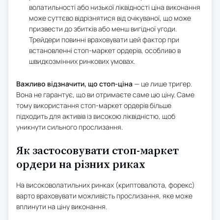
волатильності або низької ліквідності ціна виконання
може суттєво відрізнятися від очікуваної, що може
призвести до збитків або менш вигідної угоди.
Трейдери повинні враховувати цей фактор при
встановленні стоп-маркет ордерів, особливо в
швидкозмінних ринкових умовах.
Важливо відзначити, що стоп-ціна
— це лише тригер.
Вона не гарантує, що ви отримаєте саме цю ціну. Саме
тому використання стоп-маркет ордерів більше
підходить для активів із високою ліквідністю, щоб
уникнути сильного прослизання.
Як застосовувати стоп-маркет
ордери на різних риках
На високоволатильних ринках (криптовалюта, форекс)
варто враховувати можливість прослизання, яке може
вплинути на ціну виконання.