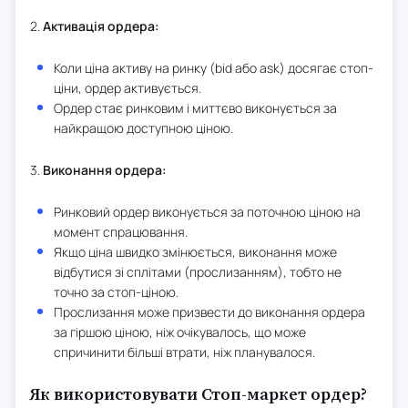
2.
Активація ордера:
Коли ціна активу на ринку (bid або ask) досягає стоп-
ціни, ордер активується.
Ордер стає ринковим і миттєво виконується за
найкращою доступною ціною.
3.
Виконання ордера:
Ринковий ордер виконується за поточною ціною на
момент спрацювання.
Якщо ціна швидко змінюється, виконання може
відбутися зі сплітами (прослизанням), тобто не
точно за стоп-ціною.
Прослизання може призвести до виконання ордера
за гіршою ціною, ніж очікувалось, що може
спричинити більші втрати, ніж планувалося.
Як використовувати Стоп-маркет ордер?