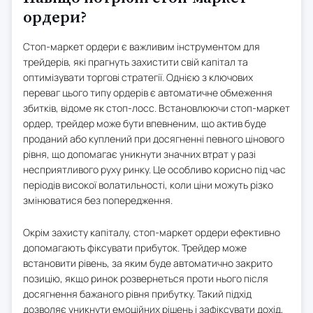
ордери?
Стоп-маркет ордери є важливим інструментом для
трейдерів, які прагнуть захистити свій капітал та
оптимізувати торгові стратегії. Однією з ключових
переваг цього типу ордерів є автоматичне обмеження
збитків, відоме як стоп-лосс. Встановлюючи стоп-маркет
ордер, трейдер може бути впевненим, що актив буде
проданий або куплений при досягненні певного цінового
рівня, що допомагає уникнути значних втрат у разі
несприятливого руху ринку. Це особливо корисно під час
періодів високої волатильності, коли ціни можуть різко
змінюватися без попередження.
Окрім захисту капіталу, стоп-маркет ордери ефективно
допомагають фіксувати прибуток. Трейдер може
встановити рівень, за яким буде автоматично закрито
позицію, якщо ринок розвернеться проти нього після
досягнення бажаного рівня прибутку. Такий підхід
дозволяє уникнути емоційних рішень і зафіксувати дохід,