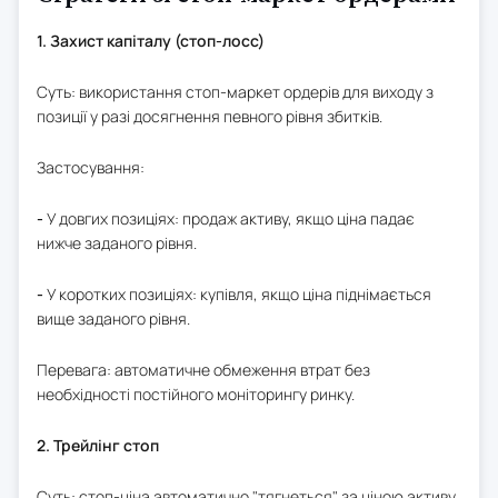
1. Захист капіталу (стоп-лосс)
Суть: використання стоп-маркет ордерів для виходу з
позиції у разі досягнення певного рівня збитків.
Застосування:
-
У довгих позиціях: продаж активу, якщо ціна падає
нижче заданого рівня.
-
У коротких позиціях: купівля, якщо ціна піднімається
вище заданого рівня.
Перевага: автоматичне обмеження втрат без
необхідності постійного моніторингу ринку.
2. Трейлінг стоп
Суть: стоп-ціна автоматично "тягнеться" за ціною активу