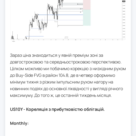
Зараз ціна знаходиться у явній преміум зоні за
довгостроковою та середньостроковою перспективою.
Цілком можливо ми побачимо корекцію з низхідним рухом
до Buy-Side FVG в район 104.8, де в четвер оформимо
мінімум тижня з різким імпульсним рухом нагору на
новинних подіях до основної ліквідності у вигляді річного
максимуму. До того ж, це останній тиждень місяця.
US10Y - Кореляція з прибутковістю облігацій.
Monthly: