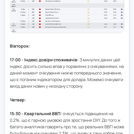
Вівторок:
17:00 - Індекс довіри споживачів:
З минулих даних цей
індекс досить сильно впав у порівнянні з очікуваннями, на
даний момент очікування нижче попереднього значення,
що є поганим індикатором для долара. Можемо очікувати
вихід даних новин у низхідну сторону.
Четвер:
15:30 - Квартальний ВВП:
очікується підвищення на
0.2%, що є гарною умовою для зростання DXY. До того ж
багато аналітиків говорять про те, що реальних ВВП може
бути більше ніж очікувані 2.3%, що знову ж таки добре для