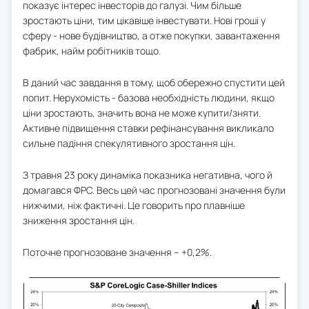
показує інтерес інвесторів до галузі. Чим більше
зростають ціни, тим цікавіше інвестувати. Нові гроші у
сферу - нове будівництво, а отже покупки, завантаження
фабрик, найм робітників тощо.
В даний час завдання в тому, щоб обережно спустити цей
попит. Нерухомість - базова необхідність людини, якщо
ціни зростають, значить вона не може купити/зняти.
Активне підвищення ставки рефінансування викликало
сильне падіння спекулятивного зростання цін.
З травня 23 року динаміка показника негативна, чого й
домагався ФРС. Весь цей час прогнозовані значення були
нижчими, ніж фактичні. Це говорить про плавніше
зниження зростання цін.
Поточне прогнозоване значення – +0,2%.