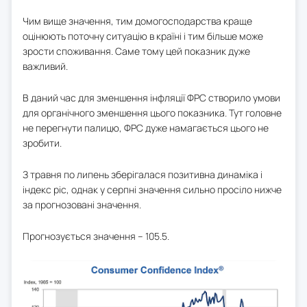
Чим вище значення, тим домогосподарства краще
оцінюють поточну ситуацію в країні і тим більше може
зрости споживання. Саме тому цей показник дуже
важливий.
В даний час для зменшення інфляції ФРС створило умови
для органічного зменшення цього показника. Тут головне
не перегнути палицю, ФРС дуже намагається цього не
зробити.
З травня по липень зберігалася позитивна динаміка і
індекс ріс, однак у серпні значення сильно просіло нижче
за прогнозовані значення.
Прогнозується значення – 105.5.