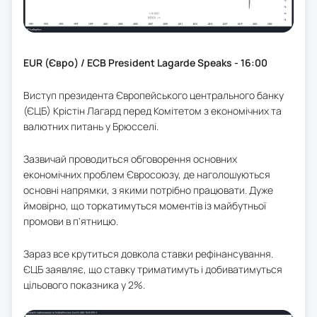
EUR (Євро) / ECB President Lagarde Speaks - 16:00
Виступ президента Європейського центрального банку
(ЄЦБ) Крістін Лагард перед Комітетом з економічних та
валютних питань у Брюсселі.
Зазвичай проводиться обговорення основних
економічних проблем Євросоюзу, де наголошуються
основні напрямки, з якими потрібно працювати. Дуже
ймовірно, що торкатимуться моментів із майбутньої
промови в п'ятницю.
Зараз все крутиться довкола ставки рефінансування.
ЄЦБ заявляє, що ставку триматимуть і добиватимуться
цільового показника у 2%.