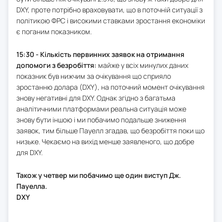
DXY, проте потрібно враховувати, що в поточній ситуації з
політикою ФРС і високими ставками зростання економіки
є поганим показником.
15:30 - Кількість первинних заявок на отримання
допомоги з безробіття:
майже у всіх минулих даних
показник був нижчим за очікування що сприяло
зростанню долара (DXY), на поточний момент очікування
знову негативні для DXY. Однак згідно з багатьма
аналітичними платформами реальна ситуація може
знову бути іншою і ми побачимо подальше зниження
заявок, тим більше Пауелл згадав, що безробіття поки що
низьке. Чекаємо на вихід менше заявленого, що добре
для DXY.
Також у четвер ми побачимо ще один виступ Дж.
Пауелла.
DXY