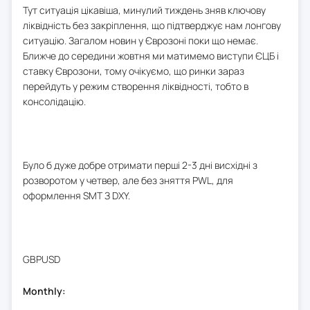
Тут ситуація цікавіша, минулий тиждень зняв ключову
ліквідність без закріплення, що підтверджує нам лонгову
ситуацію. Загалом новин у Єврозоні поки що немає.
Ближче до середини жовтня ми матимемо виступи ЄЦБ і
ставку Єврозони, тому очікуємо, що ринки зараз
перейдуть у режим створення ліквідності, тобто в
консолідацію.
Було б дуже добре отримати перші 2-3 дні висхідні з
розворотом у четвер, але без зняття PWL, для
оформлення SMT З DXY.
GBPUSD
Monthly: