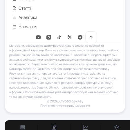
Статті
Аналітика
Навчання
Матеріали, розміщені на цьому ресурсі, мають виключно освітній та
інформаційний характер. Вони не є фінансовою консультацією, інвестиційною
рекомендацією чи закликом до інвестування. Інвестиції в цифрові / віртуальні
активи, є ризикованими та можуть супроводжуватися підвищеною фінансовою
волатильністю. Вартість активів може змінюватися у широкому діапазоні, що
може призвести до часткової або повної втрати інвестованого капіталу.
Результати навчання, поради чи стратегії, наведені у матеріалах, не
гарантують прибутку. Для досягнення успіху необхідно постійно навчатися,
інвестувати власний час, зусилля та ресурси. Автор(и) ресурсу не несуть
відповідальності за будь-які збитки, пов’язані з використанням отриманої
інформації. Користувач приймає рішення про застосування знань самостійно
та під власну відповідальність.
© 2026, Сryptology Key
Політика персональних даних