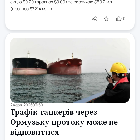
акцію $0.20 (прогноз $0.09) та виручкою $80.2 млн
(прогноз $72.14 млн).
0
2 черв. 2026
03:50
Трафік танкерів через
Ормузьку протоку може не
відновитися