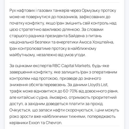
Рух нафтових і газових танкерів через Ормузьку протоку
може не повернутися до показників, зафіксованих до
початку конфлікту, якщо Іран зміцнить свій контроль над
цією стратегічно важливою ділянкою. За словами
старшого радника президента Байдена з питань
національної безпеки та енергетики Амоса Хохштейна,
Іран контролюватиме протоку в найближчому
майбутньому, незалежно від умов угоди.
За оцінками експертів RBC Capital Markets, будь-яке
завершення конфлікту, яке залишить Іран з оперативним
контролем над протокою, призведе до значного
зниження обсягів перевезень. За даними Lloyd's List,
трафік може відновитися до 60-70% від довоєнного рівня,
але китайські судна, ймовірно, отримають пріоритетний
доступ, а західним доведеться платити за прохід.
Очікується, що запаси нафти скорочуються, і ціни можуть
різко зрости вже найближчими тижнями, попереджають
керівники Exxon та Chevron.