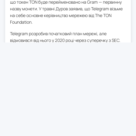
що токен TON буде перейменовано на Gram — первинну
назву монети. У травні Дуров заявив, що Telegram візьме
на себе основне керівництво мережею від The TON
Foundation.
Telegram розробив початковий план мережі, але
відмовився від нього у 2020 році через суперечку з SEC.
Ціна TON відреагувала на новину зростанням понад 13%
за останню добу, досягнувши $2.12 (станом на 01 червня).
За місяць токен подорожчав приблизно на 58%, але все
ще поступається 74% від пікового значення в $8.25 у 2024
році.
0