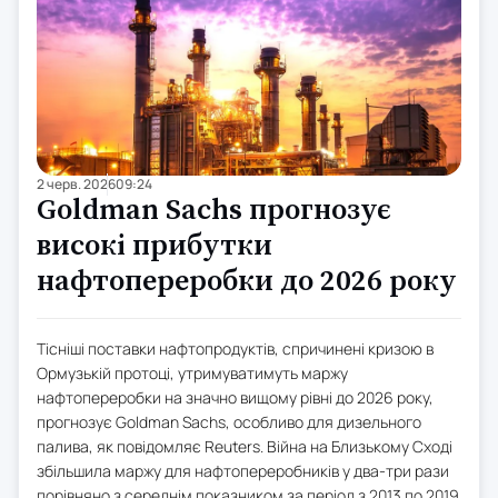
2 черв. 2026
09:24
Goldman Sachs прогнозує
високі прибутки
нафтопереробки до 2026 року
Тісніші поставки нафтопродуктів, спричинені кризою в
Ормузькій протоці, утримуватимуть маржу
нафтопереробки на значно вищому рівні до 2026 року,
прогнозує Goldman Sachs, особливо для дизельного
палива, як повідомляє Reuters. Війна на Близькому Сході
збільшила маржу для нафтопереробників у два-три рази
порівняно з середнім показником за період з 2013 по 2019