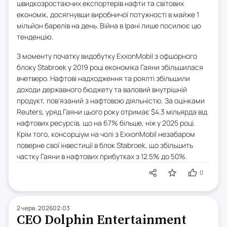
швидкозростаючих експортерів нафти та світових
економік, досягнувши виробничої потужності в майже 1
мільйон барелів на день. Війна в Ірані лише посилює цю
тенденцію.
З моменту початку видобутку ExxonMobil з офшорного
блоку Stabroek у 2019 році економіка Гаяни збільшилася
вчетверо. Нафтові надходження та роялті збільшили
доходи державного бюджету та валовий внутрішній
продукт, пов'язаний з нафтовою діяльністю. За оцінками
Reuters, уряд Гаяни цього року отримає $4.3 мільярда від
нафтових ресурсів, що на 67% більше, ніж у 2025 році.
Крім того, консорціум на чолі з ExxonMobil незабаром
поверне свої інвестиції в блок Stabroek, що збільшить
частку Гаяни в нафтових прибутках з 12.5% до 50%.
0
2 черв. 2026
02:03
CEO Dolphin Entertainment