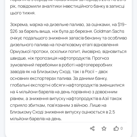
рік, повідомили аналітики інвестиційного банку в записці
цього тижня.
Зокрема, маржа на дизельне паливо, за оцінками, на $19–
$26 за барель вища, ніж була до березня. Goldman Sachs
очікує подальшого зниження запасів бензину та особливо
дизельного палива на початковому етапі відновлення
Ормузької протоки, оскільки попит, ймовірно, відновиться
швидше, ніж пропозиція нафтопродуктів. Прогноз
зумовлений перебоями в роботі нафтопереробних
заводів як на Близькому Сході, так і в Росії – двох
основних експортерах палива. За даними банку,
глобальні експортні обсяги нафтопродуктів зменшилися
на 4 мільйони барелів на день порівняно з довоєнним
рівнем, а зниження випуску нафтопродуктів в Азії також
сприяло збиткам, пов'язаним з війною. Лише на
Близькому Сході зниження випуску оцінюється в 2,5
мільйони барелів на день.
0