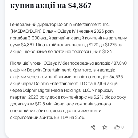
купив акції на $4,867
Генеральний директор Dolphin Entertainment, Inc.
(NASDAQ:DLPN) Вільям О’Дауд IV 1 червня 2026 року
придбав 3,900 акцій звичайних акцій компанії на загальну
суму $4,867. Ціна акцій коливалася від $1.20 до $1.275 за
акцію, що близьке до поточної торгової ціни в $1.24.
Після цієї угоди, О’Дауд IV безпосередньо володіє 487,840
акціями Dolphin Entertainment. Крім того, він володіє
акціями через компанії, якими повністю володіє: 54,535
акцій через Dolphin Entertainment, LLC та 62,106 акцій
через Dolphin Digital Media Holdings, LLC. У першому
кварталі 2026 року дохід компанії зріс на 5.2% рік до року,
досягнувши $12.8 мільйона, але компанія зазнала
операційних збитків, хоча вдалося зменшити
скоригований збиток EBITDA на 25%.
0