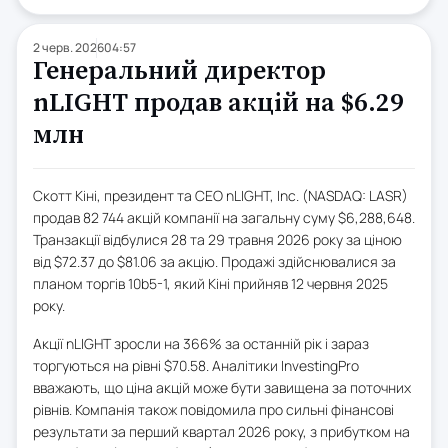
2 черв. 2026
04:57
Генеральний директор
nLIGHT продав акцій на $6.29
млн
Скотт Кіні, президент та CEO nLIGHT, Inc. (NASDAQ: LASR)
продав 82 744 акцій компанії на загальну суму $6,288,648.
Транзакції відбулися 28 та 29 травня 2026 року за ціною
від $72.37 до $81.06 за акцію. Продажі здійснювалися за
планом торгів 10b5-1, який Кіні прийняв 12 червня 2025
року.
Акції nLIGHT зросли на 366% за останній рік і зараз
торгуються на рівні $70.58. Аналітики InvestingPro
вважають, що ціна акцій може бути завищена за поточних
рівнів. Компанія також повідомила про сильні фінансові
результати за перший квартал 2026 року, з прибутком на