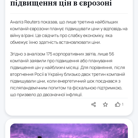
підвищення цін в єврозоні
Аналіз Reuters показав, що лише третина найбільших
компаній єврозони планує підвищувати ціни у відповідь на
війну в Ірані. Це свідчить про слабку економіку, яка
обмежує їхню здатність встановлювати ціни.
Згідно з аналізом 175 корпоративних звітів, лише 56
компаній заявили про підвищення або планування
підвищення цін у найближчі місяці. Для порівняння, після
вторгнення Росії в Україну близько двох третин компаній
підвищували ціни, коли енергетичний шок поєднався з
післяпандемічним попитом та фіскальною підтримкою,
що призвело до двозначної інфляції.
1