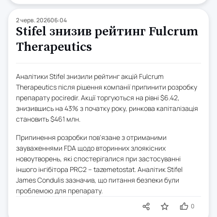
2 черв. 2026
06:04
Stifel знизив рейтинг Fulcrum
Therapeutics
Аналітики Stifel знизили рейтинг акцій Fulcrum
Therapeutics після рішення компанії припинити розробку
препарату pociredir. Акції торгуються на рівні $6.42,
знизившись на 43% з початку року, ринкова капіталізація
становить $461 млн.
Припинення розробки пов'язане з отриманими
зауваженнями FDA щодо вторинних злоякісних
новоутворень, які спостерігалися при застосуванні
іншого інгібітора PRC2 – tazemetostat. Аналітик Stifel
James Condulis зазначив, що питання безпеки були
проблемою для препарату.
0