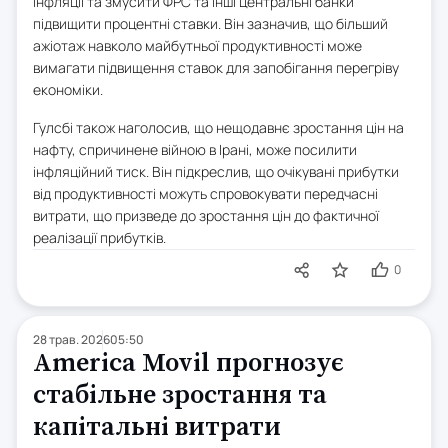
інфляції та змусити ФРС та інші центральні банки
підвищити процентні ставки. Він зазначив, що більший
ажіотаж навколо майбутньої продуктивності може
вимагати підвищення ставок для запобігання перегріву
економіки.
Гулсбі також наголосив, що нещодавнє зростання цін на
нафту, спричинене війною в Ірані, може посилити
інфляційний тиск. Він підкреслив, що очікувані прибутки
від продуктивності можуть спровокувати передчасні
витрати, що призведе до зростання цін до фактичної
реалізації прибутків.
0
28 трав. 2026
05:50
America Movil прогнозує
стабільне зростання та
капітальні витрати