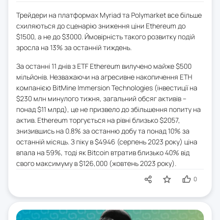
Трейдери на платформах Myriad та Polymarket все більше
схиляються до сценарію зниження ціни Ethereum до
$1500, а не до $3000. Ймовірність такого розвитку подій
зросла на 13% за останній тиждень.
За останні 11 днів з ETF Ethereum вилучено майже $500
мільйонів. Незважаючи на агресивне накопичення ETH
компанією BitMine Immersion Technologies (інвестиції на
$230 млн минулого тижня, загальний обсяг активів –
понад $11 млрд), це не призвело до збільшення попиту на
актив. Ethereum торгується на рівні близько $2057,
знизившись на 0.8% за останню добу та понад 10% за
останній місяць. З піку в $4946 (серпень 2023 року) ціна
впала на 59%, тоді як Bitcoin втратив близько 40% від
свого максимуму в $126,000 (жовтень 2023 року).
0