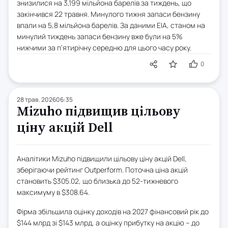
знизилися на 3,199 мільйона барелів за тиждень, що
закінчився 22 травня. Минулого тижня запаси бензину
впали на 5,8 мільйона барелів. За даними EIA, станом на
минулий тиждень запаси бензину вже були на 5%
нижчими за п’ятирічну середню для цього часу року.
0
28 трав. 2026
06:35
Mizuho підвищив цільову
ціну акцій Dell
Аналітики Mizuho підвищили цільову ціну акцій Dell,
зберігаючи рейтинг Outperform. Поточна ціна акцій
становить $305.02, що близька до 52-тижневого
максимуму в $308.64.
Фірма збільшила оцінку доходів на 2027 фінансовий рік до
$144 млрд зі $143 млрд, а оцінку прибутку на акцію – до