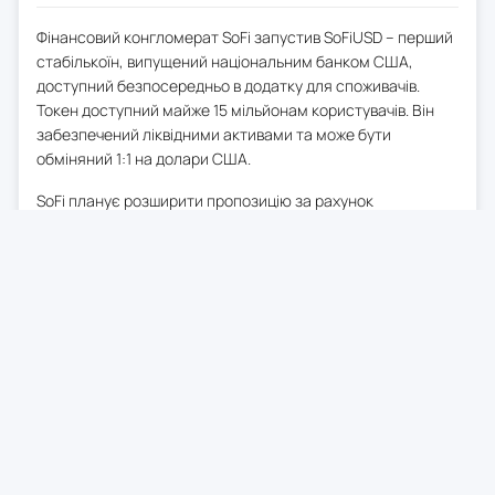
Фінансовий конгломерат SoFi запустив SoFiUSD – перший
стабількоїн, випущений національним банком США,
доступний безпосередньо в додатку для споживачів.
Токен доступний майже 15 мільйонам користувачів. Він
забезпечений ліквідними активами та може бути
обміняний 1:1 на долари США.
SoFi планує розширити пропозицію за рахунок
токенізованих депозитів, застрахованих FDIC,
цілодобових міжнародних переказів та лістингу на
інституційній криптобіржі Bullish. За заявою компанії, SoFi
Technologies стала першим національним банком США,
який запропонував випущений банком стабількоїн
безпосередньо в додатку для споживачів.
0
28 трав. 2026
00:20
Abercrombie & Fitch збільшив