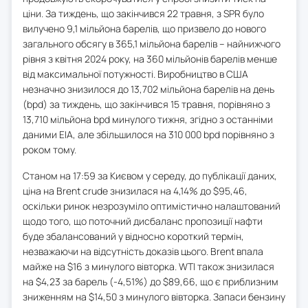
ціни. За тиждень, що закінчився 22 травня, з SPR було
вилучено 9,1 мільйона барелів, що призвело до нового
загального обсягу в 365,1 мільйона барелів – найнижчого
рівня з квітня 2024 року, на 360 мільйонів барелів менше
від максимальної потужності. Виробництво в США
незначно знизилося до 13,702 мільйона барелів на день
(bpd) за тиждень, що закінчився 15 травня, порівняно з
13,710 мільйона bpd минулого тижня, згідно з останніми
даними EIA, але збільшилося на 310 000 bpd порівняно з
роком тому.
Станом на 17:59 за Києвом у середу, до публікації даних,
ціна на Brent crude знизилася на 4,14% до $95,46,
оскільки ринок незрозуміло оптимістично налаштований
щодо того, що поточний дисбаланс пропозиції нафти
буде збалансований у відносно короткий термін,
незважаючи на відсутність доказів цього. Brent впала
майже на $16 з минулого вівторка. WTI також знизилася
на $4,23 за барель (-4,51%) до $89,66, що є приблизним
зниженням на $14,50 з минулого вівторка. Запаси бензину