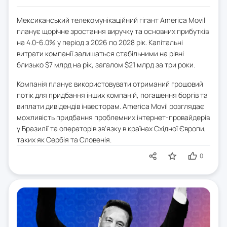
Мексиканський телекомунікаційний гігант America Movil
планує щорічне зростання виручку та основних прибутків
на 4.0-6.0% у період з 2026 по 2028 рік. Капітальні
витрати компанії залишаться стабільними на рівні
близько $7 млрд на рік, загалом $21 млрд за три роки.
Компанія планує використовувати отриманий грошовий
потік для придбання інших компаній, погашення боргів та
виплати дивідендів інвесторам. America Movil розглядає
можливість придбання проблемних інтернет-провайдерів
у Бразилії та операторів зв'язку в країнах Східної Європи,
таких як Сербія та Словенія.
0