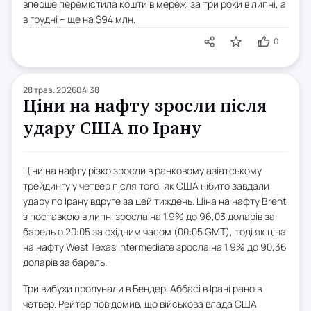
вперше перемістила кошти в мережі за три роки в липні, а
в грудні – ще на $94 млн.
0
28 трав. 2026
04:38
Ціни на нафту зросли після
удару США по Ірану
Ціни на нафту різко зросли в ранковому азіатському
трейдингу у четвер після того, як США нібито завдали
удару по Ірану вдруге за цей тиждень. Ціна на нафту Brent
з поставкою в липні зросла на 1,9% до 96,03 доларів за
барель о 20:05 за східним часом (00:05 GMT), тоді як ціна
на нафту West Texas Intermediate зросла на 1,9% до 90,36
доларів за барель.
Три вибухи пролунали в Бендер-Аббасі в Ірані рано в
четвер. Рейтер повідомив, що військова влада США