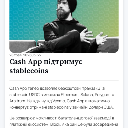
28 трав. 2026
03:35
Cash App підтримує
stablecoins
Cash App тепер дозволяє безкоштовні транзакції зі
stablecoin USDC в мережах Ethereum, Solana, Polygon та
Arbitrum. На відміну від Venmo, Cash App автоматично
конвертує отримані stablecoins у звичайні долари США.
Це розширює можливості багатоланцюгової взаємодії в
платіжній екосистемі Block, яка раніше була зосереджена