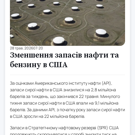
28 трав. 2026
07:20
Зменшення запасів нафти та
бензину в США
За оцінками Американського інституту нафти (API),
запаси сирої нафти в США знизилися на 2,8 мільйона
барелів за тиждень, що закінчився 22 травня. Минулого
тижня запаси сирої нафти в США впали на 9,1 мільйона
барелів. За даними API, з початку року запаси сирої нафти
в США зросли на 22 мільйона барелів.
Запаси в Стратегічному нафтовому резерві (SPR) США
продовжують скорочуватися у спробі знизити тиск на