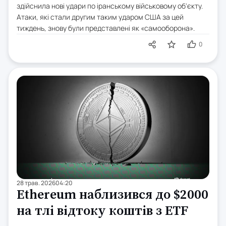
здійснила нові удари по іранському військовому об'єкту.
Атаки, які стали другим таким ударом США за цей
тиждень, знову були представлені як «самооборона».
0
28 трав. 2026
04:20
Ethereum наблизився до $2000
на тлі відтоку коштів з ETF