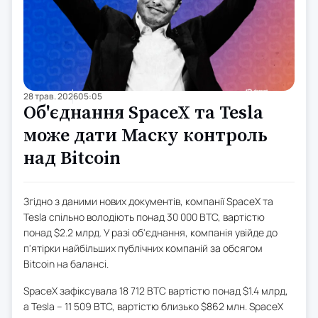
28 трав. 2026
05:05
Об'єднання SpaceX та Tesla
може дати Маску контроль
над Bitcoin
Згідно з даними нових документів, компанії SpaceX та
Tesla спільно володіють понад 30 000 BTC, вартістю
понад $2.2 млрд. У разі об'єднання, компанія увійде до
п'ятірки найбільших публічних компаній за обсягом
Bitcoin на балансі.
SpaceX зафіксувала 18 712 BTC вартістю понад $1.4 млрд,
а Tesla – 11 509 BTC, вартістю близько $862 млн. SpaceX