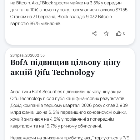
на Bitcoin. Акції Block зросли майже на 3.5% у середині
дня та на 10% з початку року, торгувалися навколо $71.55.
Станом на 31 березня, Block володіє 9 032 Bitcoin
вартістю $675 мільйонів.
0
28 трав. 2026
02:55
BofA підвищив цільову ціну
акцій Qifu Technology
Аналітики BofA Securities підвищили цільову ціну акцій
Qifu Technology після публікації фінансових результатів.
Дохід компанії в першому кварталі 2026 року склав 3,909
млрд юанів, що на 6,6% перевищило консенсусні оцінки,
хоча й знизився на 4,5% у порівнянні з попереднім
кварталом та на 16,7% у річному обчисленні.
Незважаючи на зниження прибутку, акції торгуються з P/E