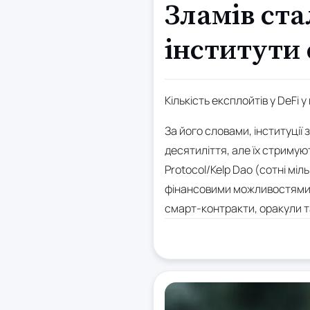
Зламів ста
інститути 
Кількість експлойтів у DeFi у
За його словами, інституції
десятиліття, але їх стримуют
Protocol/Kelp Dao (сотні мі
фінансовими можливостями. C
смарт-контракти, оракули т