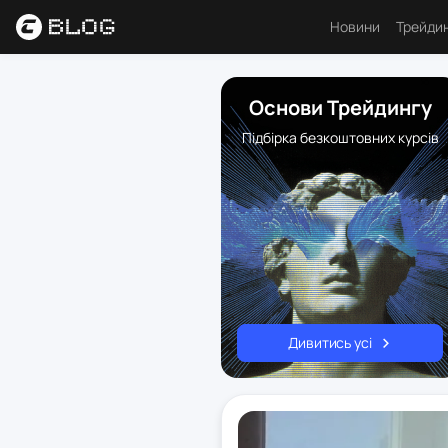
Новини
Трейди
Аналі
Основи Трейдингу
Основ
Підбірка безкоштовних курсів
Психо
Торго
Індик
Ресу
Дивитись усі