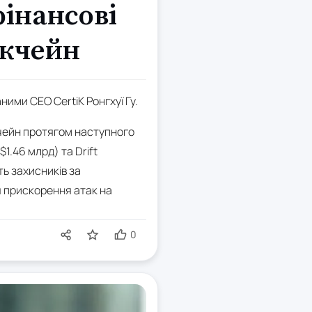
фінансові
окчейн
аними CEO CertiK Ронгхуї Гу.
окчейн протягом наступного
1.46 млрд) та Drift
ь захисників за
я прискорення атак на
0