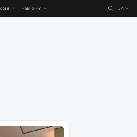
форми
Навчання
UA
 – огляди
Навчальні статті
кери
Безкоштовні курси
атформи