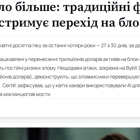
ло більше: традиційні 
стримує перехід на бл
 квітні досягла піку за останні чотири роки — 27 з 30 днів, за д
 зацікавлені у перенесенні трильйонів доларів активів на бл
ь постійні ризики злому. Нещодавні атаки, зокрема на Bybit ($
льйонів доларів), демонструють, що зловмисники перевершуют
ertiK зафіксував, що у квітні хакери використовували AI дл
а міжланцюгові мости.