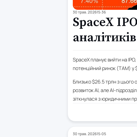
30 трав. 2026
15:36
SpaceX IP
аналітиків
SpaceX планує вийти на IPO,
потенційний ринок (TAM) у 
Близько $26.5 трлн з цього 
розвиток AI, але AI-підрозді
зіткнулася з юридичними п
30 трав. 2026
15:05