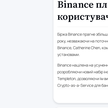
Binance пл
користувач
Біржа Binance прагне збільш
року, незважаючи на поточни
Binance, Catherine Chen, ко
установами.
Binance націлена на усунен
розробляючи новий набір інс
Templeton, дозволяючи їм в
Crypto-as-a-Service для бан