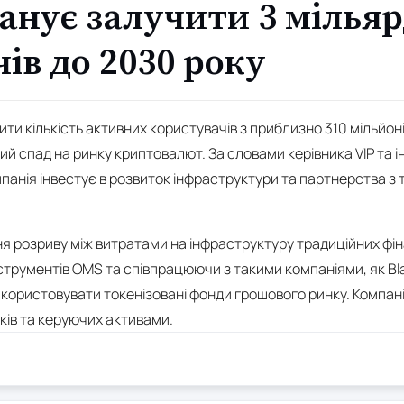
анує залучити 3 мілья
ів до 2030 року
ити кількість активних користувачів з приблизно 310 мільйоні
й спад на ринку криптовалют. За словами керівника VIP та ін
мпанія інвестує в розвиток інфраструктури та партнерства 
ня розриву між витратами на інфраструктуру традиційних фін
трументів OMS та співпрацюючи з такими компаніями, як Bla
икористовувати токенізовані фонди грошового ринку. Компан
ків та керуючих активами.