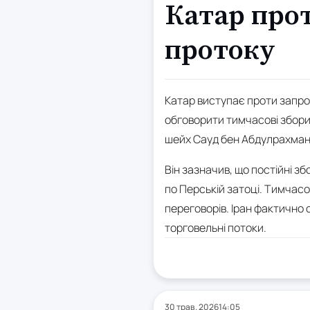
Катар прот
протоку
Катар виступає проти запро
обговорити тимчасові збори 
шейх Сауд бен Абдулрахман 
Він зазначив, що постійні з
по Перській затоці. Тимчасо
переговорів. Іран фактично
торговельні потоки.
30 трав. 2026
14:05