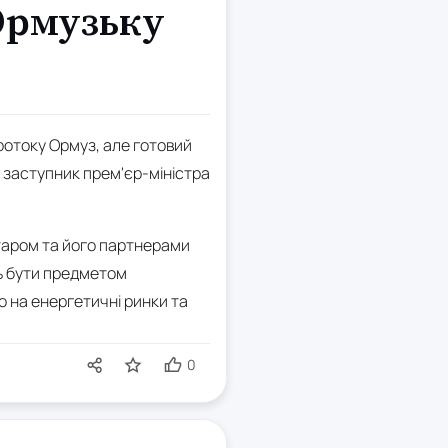
 Ормузьку
ротоку Ормуз, але готовий
в заступник прем'єр-міністра
атаром та його партнерами
ть бути предметом
 на енергетичні ринки та
0