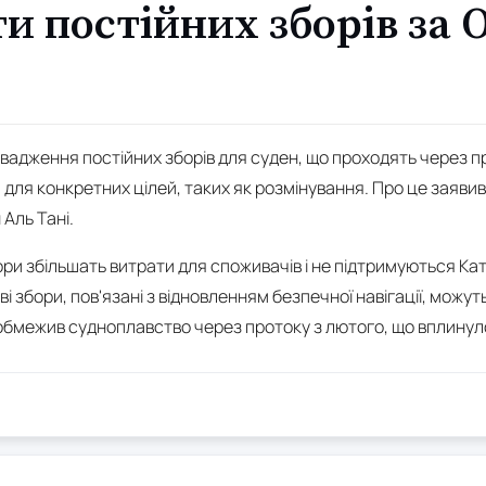
и постійних зборів за
вадження постійних зборів для суден, що проходять через п
для конкретних цілей, таких як розмінування. Про це заяви
Аль Тані.
бори збільшать витрати для споживачів і не підтримуються К
ві збори, пов'язані з відновленням безпечної навігації, можу
 обмежив судноплавство через протоку з лютого, що вплинуло