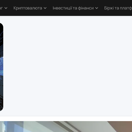
нг
Криптовалюта
Інвестиції та фінанси
Біржі та плат
тика
Основи криптовалют
Основи інвестування
Криптобіржі
и трейдингу
Bitcoin
Облігації та деривативи
Форекс бро
логія трейдинга
Альткоїни та токени
Фондовий ринок
Торгові пл
ві стратегії
Defi та Web3
Метали
атори
Аірдропи та ретродропи
рси
Криптогаманці