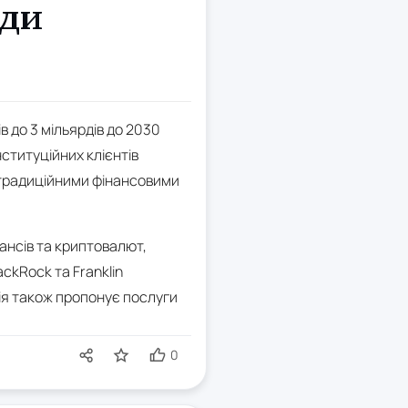
рди
в до 3 мільярдів до 2030
ституційних клієнтів
з традиційними фінансовими
ансів та криптовалют,
ckRock та Franklin
ія також пропонує послуги
0