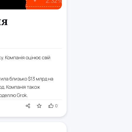
ня
у. Компанія оцінює свій
тила близько $13 млрд на
лрд. Компанія також
оделлю Grok.
0