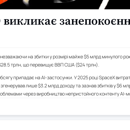
O викликає занепокоєн
 незважаючи на збитки у розмірі майже $5 млрд минулого рок
$28.5 трлн, що перевищує ВВП США ($24 трлн).
обсягу припадає на AI-застосунки. У 2025 році SpaceX витра
л згенерував лише $3.2 млрд доходу та зазнав збитків у $6 м
роблемами через виробництво непристойного контенту AI-м