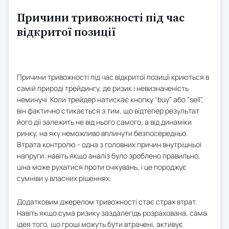
Причини тривожності під час
відкритої позиції
Причини тривожності під час відкритої позиції криються в
самій природі трейдингу, де ризик і невизначеність
неминучі. Коли трейдер натискає кнопку "buy" або "sell",
він фактично стикається з тим, що відтепер результат
його дії залежить не від нього самого, а від динаміки
ринку, на яку неможливо вплинути безпосередньо.
Втрата контролю - одна з головних причин внутрішньої
напруги: навіть якщо аналіз було зроблено правильно,
ціна може рухатися проти очікувань, і це породжує
сумніви у власних рішеннях.
Додатковим джерелом тривожності стає страх втрат.
Навіть якщо сума ризику заздалегідь розрахована, сама
ідея того, що гроші можуть бути втрачені, активує