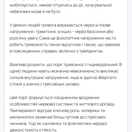
мобілізується, немов готуючись до дії, хоча реальної
небезпеки може й не бути.
У деяких людей тривога виражається через м'язове
напруження і тремтіння, в інших - через безсоння або
розсіяну увагу. Саме це фізіологічне напруження часто
робить тривожність такою відчутною і такою, що заважає
в повсякденних справах, включно з трейдингом.
Важливо розуміти, що поріг тривожності індивідуальний. В
однієї людини навіть незначна невизначеність викликає
сильне внутрішнє напруження, інша ж здатна зберігати
спокій у значно стресовіших умовах.
Цей поріг формується поєднанням вроджених
особливостей нервової системи та життєвого досвіду.
Темперамент відіграє ключову роль: холерики та
меланхоліки зазвичай більш чутливі до стресових
чинників, тоді як сангвініки та флегматики нерідко
демонструють стійкість.