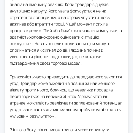
аналіз на емоційну реакцію. Коли трейдер відчуває
внутрішню напругу, його увага фокусується не на
стратегії та логіці ринку, а на страху упустити щось
важливе або втратити гроші. У цей момент психіка
працює в режимі "бий або біжи": включаються імпульси, а
здатність холоднокровно оцінювати ситуацію
знижується. Навіть невеликі коливання ціни можуть
сприйматися як сигнал до дії, і людина починає
ухвалювати рішення надто швидко, не чекаючи
підтвердження своєї торгової моделі.
Тривожність часто призводить до передчасного закриття
угод. Трейдер може виходити з позиції за найменшого
відкату проти нього, боячись, що невелика просадка
перетвориться на великий збиток. У результаті він
втрачає можливість реалізувати запланований потенціал
угоди і залишається з мінімальним прибутком або навіть
нульовим результатом.
З іншого боку, під впливом тривоги може виникнути