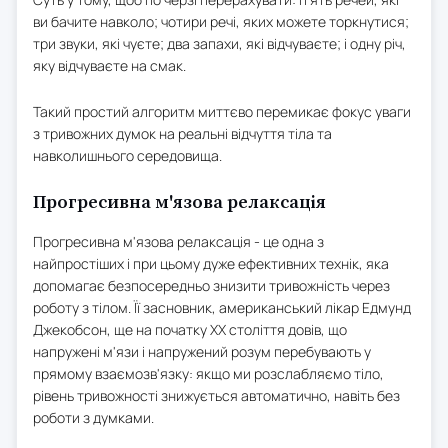
ви бачите навколо; чотири речі, яких можете торкнутися;
три звуки, які чуєте; два запахи, які відчуваєте; і одну річ,
яку відчуваєте на смак.
Такий простий алгоритм миттєво перемикає фокус уваги
з тривожних думок на реальні відчуття тіла та
навколишнього середовища.
Прогресивна м'язова релаксація
Прогресивна м'язова релаксація - це одна з
найпростіших і при цьому дуже ефективних технік, яка
допомагає безпосередньо знизити тривожність через
роботу з тілом. Її засновник, американський лікар Едмунд
Джекобсон, ще на початку XX століття довів, що
напружені м'язи і напружений розум перебувають у
прямому взаємозв'язку: якщо ми розслабляємо тіло,
рівень тривожності знижується автоматично, навіть без
роботи з думками.