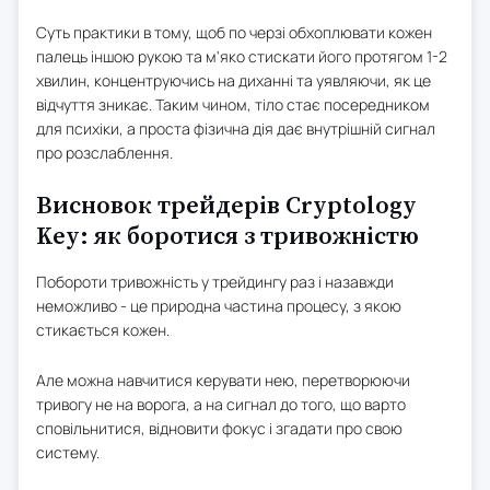
Суть практики в тому, щоб по черзі обхоплювати кожен
палець іншою рукою та м'яко стискати його протягом 1-2
хвилин, концентруючись на диханні та уявляючи, як це
відчуття зникає. Таким чином, тіло стає посередником
для психіки, а проста фізична дія дає внутрішній сигнал
про розслаблення.
Висновок трейдерів Cryptology
Key: як боротися з тривожністю
Побороти тривожність у трейдингу раз і назавжди
неможливо - це природна частина процесу, з якою
стикається кожен.
Але можна навчитися керувати нею, перетворюючи
тривогу не на ворога, а на сигнал до того, що варто
сповільнитися, відновити фокус і згадати про свою
систему.