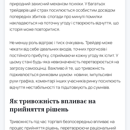
природний захисний механізм психіки. У багатьох
трейдерів цей страх посилюється особистим досвідом
попередніх збитків: спогади про минулі помилки
накладаються на поточну угоду і створюють відчуття, що
історія може повторитися.
Не меншу роль відіграє і тиск очікувань. Трейдер може
чекати від себе ідеальних входів, точних прогнозів і
постійного прибутку, сприймаючи кожну угоду як іспит. У
цьому стані будь-яка невизначеність перетворюється на
загрозу самооцінці. Важливо й те, що тривожність
підживлюється ринковим шумом: новини, імпульсивні
рухи графіка, коментарі інших учасників ринку посилюють
відчуття нестабільності та підштовхують до сумнівів.
Як тривожність впливає на
прийняття рішень
Тривожність під час торгівлі безпосередньо впливає на
процес прийняття рішень, перетворюючи раціональний