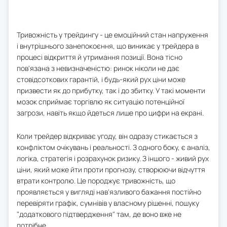
Тривожність у трейдингу - це емоційний стан напруження
і внутрішнього занепокоєння, що виникає у трейдера в
процесі відкриття й утримання позиції. Вона тісно
пов'язана з невизначеністю: ринок ніколи не дає
стовідсоткових гарантій, і будь-який рух ціни може
призвести як до прибутку, так і до збитку. У такі моменти
мозок сприймає торгівлю як ситуацію потенційної
загрози, навіть якщо йдеться лише про цифри на екрані.
Коли трейдер відкриває угоду, він одразу стикається з
конфліктом очікувань і реальності. З одного боку, є аналіз,
логіка, стратегія і розрахунок ризику. З іншого - живий рух
ціни, який може йти проти прогнозу, створюючи відчуття
втрати контролю. Це породжує тривожність, що
проявляється у вигляді нав'язливого бажання постійно
перевіряти графік, сумнівів у власному рішенні, пошуку
"додаткового підтвердження" там, де воно вже не
потрібне.