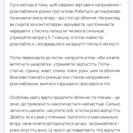
Суть методу в тому, щоб свідомо чергувати напруження і
розслаблення різних груп м'язів. Робиться це покроково,
починаючи знизу вгору - від стоп до обличчя. Наприклад,
ви сидите за комп'ютером і відчуваєте, що починаєте
нервувати: стисніть пальці ніг якомога сильніше,
утримуйте напругу 5-7 секунд, а потім повністю
розслабте їх і зосередьтеся на відчутті тепла й легкості.
Потім переходьте до литок: напружте м'язи, ніби хочете
витягнути шкарпетки, утримайте і відпустіть. Потім -
стегна, сідниці, живіт, спина, плечі, руки, шия та обличчя.
Важливо помічати різницю між станом напруження і
розслаблення, вчитися її відчувати і фіксувати в тілі.
Особливу увагу варто приділити обличчю та плечам - це
зони, де тривожність накопичується найчастіше. Сильно
затисніть щелепи, насупите лоб, а потім різко відпустіть.
Зробіть те ж саме з плечима: підтягніть їх максимально
вгору, наче хочете доторкнутися до вух, затримайтеся і
різко опустіть вниз. Ці прості дії повертають тілу відчуття