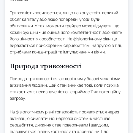
Тривожність посилюється, якщо на кону стоїть великий
обсяг капіталу або якщо попередні угоди були
збитковими. У такі моменти трейдер може відчувати, що
кожен рух ціни - це оцінка його компетентності або навіть
його цінності як особистості. На фізіологічному рівні це
виражається прискореним серцебиттям, напругою в тілі,
стрибками концентрації та імпульсивними діями.
Природа тривожності
Природа тривожності сягає корінням у базові механізми
виживання людини. Цей стан виникає тоді, коли психіка
стикається з невизначеністю і сприймає її як потенційну
загрозу.
На фізіологічному рівні тривожність проявляється через
активацію симпатичної нервової системи: частішає
серцебиття, дихання стає поверхневим і швидким,
підвищується рівень кортизолу та адреналіну. Тіло