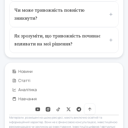
Чи може тривожність повністю
зникнути?
Як зрозуміти, що тривожність починає
впливати на мої рішення?
Новини
Статті
Аналітика
Навчання
Матеріали, розміщені на цьому ресурсі, мають виключно освітній та
інформаційний характер. Вони не є фінансовою консультацією, інвестиційною
рекомендацією чи закликом до інвестування. Інвестиції в цифрові / віртуальні