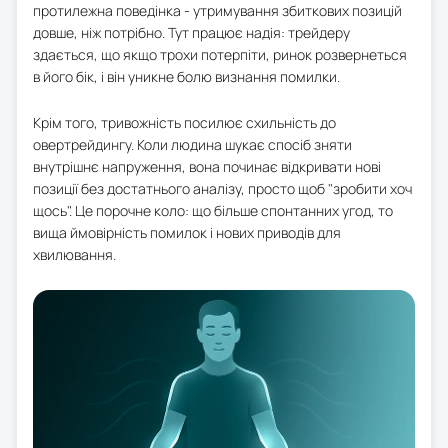
протилежна поведінка - утримування збиткових позицій
довше, ніж потрібно. Тут працює надія: трейдеру
здається, що якщо трохи потерпіти, ринок розвернеться
в його бік, і він уникне болю визнання помилки.
Крім того, тривожність посилює схильність до
овертрейдингу. Коли людина шукає спосіб зняти
внутрішнє напруження, вона починає відкривати нові
позиції без достатнього аналізу, просто щоб "зробити хоч
щось". Це порочне коло: що більше спонтанних угод, то
вища ймовірність помилок і нових приводів для
хвилювання.