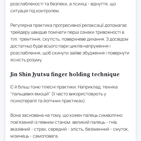
розслабленості та безпеки, а психіці - відчуття, що
ситуація під контролем.
Регулярна практика прогресивної релаксації допомагає
трейдеру швидше помічати перші ознаки тривожності в
тілі: тремтіння, скутість, поверхневе дихання. З досвідом
достатньо буде всього пари циклів напруження і
розслаблення, щоб скинути зайве збудження і повернути
ясність розуму.
Jin Shin Jyutsu finger holding technique
Є й більш тонкі тілесні практики. Наприклад, техніка
"пальцевих емоцій" (її часто використовують у
психотерапії та йогічних практиках).
Вона заснована на тому, що кожен палець символічно
пов'язаний із певним станом: великий палець - гнів,
вказівний - страх, середній - злість, безіменний - смуток,
мізинець - самоповага.