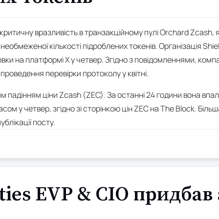
критичну вразливість в транзакційному пулі Orchard Zcash, 
еобмеженої кількості підроблених токенів. Організація Shie
овки на платформі X у четвер. Згідно з повідомленнями, комп
проведення перевірки протоколу у квітні.
им падінням ціни Zcash (ZEC). За останні 24 години вона впа
асом у четвер, згідно зі сторінкою цін ZEC на The Block. Біл
ублікації посту.
ties EVP & CIO придбав 