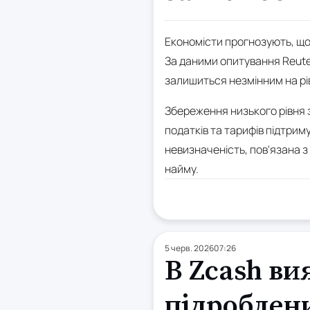
Економісти прогнозують, що к
За даними опитування Reuters
залишиться незмінним на рів
Збереження низького рівня 
податків та тарифів підтрим
невизначеність, пов'язана з
найму.
5 черв. 2026
07:26
В Zcash ви
підроблени