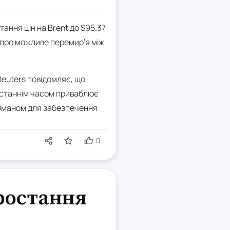
ання цін на Brent до $95.37
ь про можливе перемир’я між
Reuters повідомляє, що
останнім часом приваблює
з Оманом для забезпечення
0
ростання