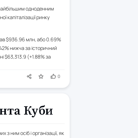
є найбільшим одноденним
ої капіталізації ринку
клав $936.96 млн, або 0.69%
.42% нижча за історичний
ні $63,313.9 (+1.88% за
0
ента Куби
з ним осіб і організації, як