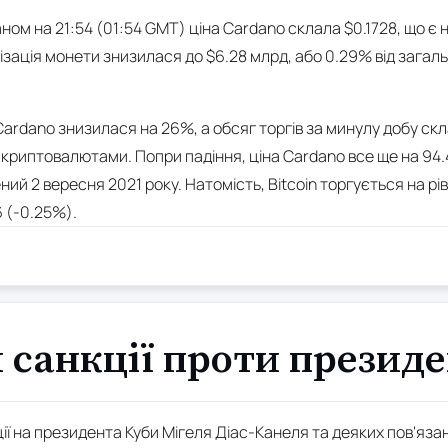
аном на 21:54 (01:54 GMT) ціна Cardano склала $0.1728, що 
ізація монети знизилася до $6.28 млрд, або 0.29% від загальн
ь Cardano знизилася на 26%, а обсяг торгів за минулу добу с
в криптовалютами. Попри падіння, ціна Cardano все ще на 94
ий 2 вересня 2021 року. Натомість, Bitcoin торгується на рів
6 (-0.25%).
 санкції проти презид
 на президента Куби Мігеля Діас-Канеля та деяких пов'язаних 