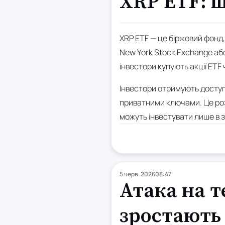
XRP ETF: щ
XRP ETF — це біржовий фонд,
New York Stock Exchange або
інвестори купують акції ET
Інвестори отримують доступ 
приватними ключами. Це роз
можуть інвестувати лише в 
5 черв. 2026
08:47
Атака на т
зростають