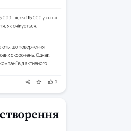
00, після 115 000 у квітні.
тя, як очікується,
чають, що повернення
сових скорочень. Однак,
компанії від активного
0
 створення