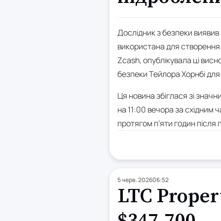
Дослідник з безпеки виявив 
використана для створення н
Zcash, опублікувала ці висн
безпеки Тейлора Хорнбі для 
Ця новина збіглася зі значн
на 11:00 вечора за східним ч
протягом п’яти годин після п
5 черв. 2026
06:52
LTC Proper