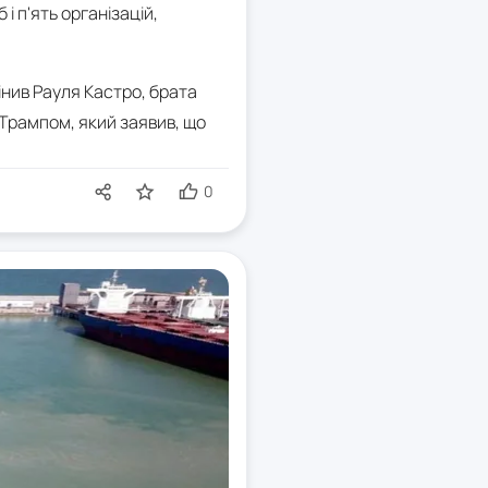
і п'ять організацій,
інив Рауля Кастро, брата
Трампом, який заявив, що
0