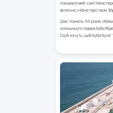
показало веб-сайт Міністерст
включно з Міністерством Зб
Діас-Канель, 60 років, обій
колишнього лідера Куби Фід
США хочуть, щоб Куба була 