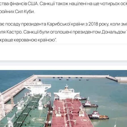
ва фінансів США. Санкції також націлені на ще чотирьох осіб 
ройних Сил Куби.
має посаду президента Карибської країни з 2018 року, коли зм
еля Кастро. Санкції були оголошені президентом Дональдом 
"краще керованою країною".