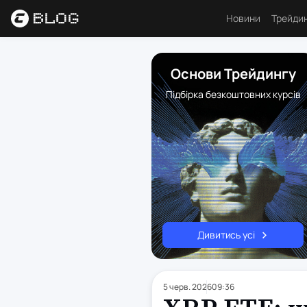
Новини
Трейди
Аналі
Основи Трейдингу
Основ
Підбірка безкоштовних курсів
Психо
Торго
Індик
Ресу
Дивитись усі
5 черв. 2026
09:36