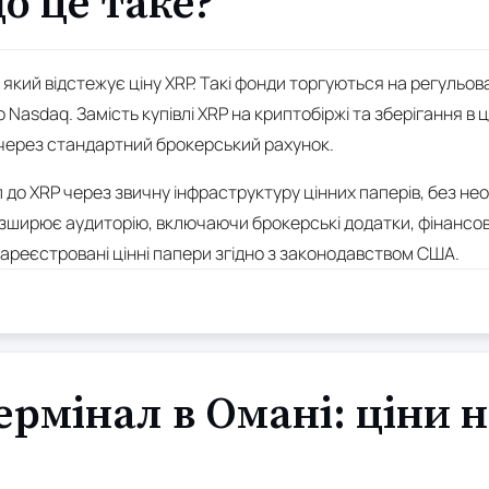
о це таке?
 який відстежує ціну XRP. Такі фонди торгуються на регульов
 Nasdaq. Замість купівлі XRP на криптобіржі та зберігання в
F через стандартний брокерський рахунок.
до XRP через звичну інфраструктуру цінних паперів, без нео
ширює аудиторію, включаючи брокерські додатки, фінансових 
зареєстровані цінні папери згідно з законодавством США.
ермінал в Омані: ціни 