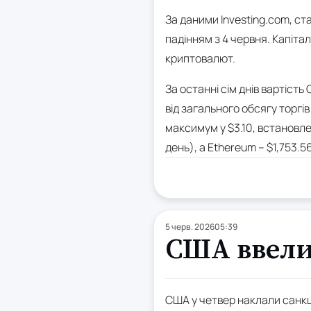
За даними Investing.com, ст
падінням з 4 червня. Капітал
криптовалют.
За останні сім днів вартіст
від загального обсягу торгі
максимум у $3.10, встановлен
день), а Ethereum – $1,753.5
5 черв. 2026
05:39
США ввели
США у четвер наклали санкції