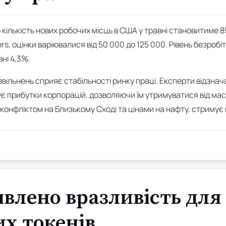
ількість нових робочих місць в США у травні становитиме 85 0
, оцінки варіювалися від 50 000 до 125 000. Рівень безробіт
ні 4,3%.
звільнень сприяє стабільності ринку праці. Експерти відзна
ує прибутки корпорацій, дозволяючи їм утримуватися від ма
 конфліктом на Близькому Сході та цінами на нафту, стримує 
явлено вразливість для
х токенів