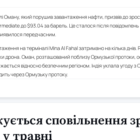
і Оману, який порушив завантаження нафти, призвів до зрост
ermediate до $93.04 за барель. Це сталося після повідомлен
 виявилося передчасним.
аження на терміналі Mina Al Fahal затримано на кілька днів. 
ки дрона. Оман, розташований поблизу Ормузької протоки, 
важається відносно безпечним регіоном. Індія уклала угоду 
одить через Ормузьку протоку.
кується сповільнення з
 у травні