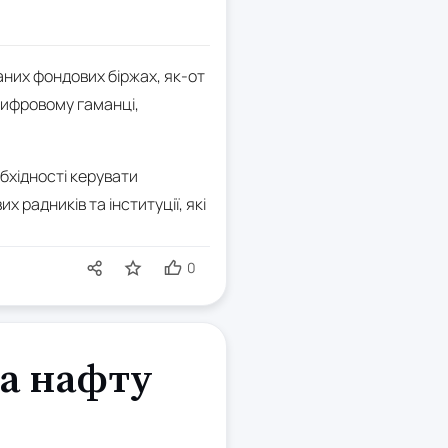
аних фондових біржах, як-от
 цифровому гаманці,
бхідності керувати
радників та інституції, які
0
на нафту