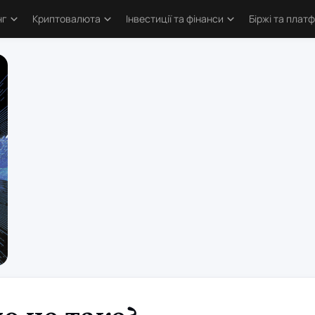
нг
Криптовалюта
Інвестиції та фінанси
Біржі та плат
тика
Основи криптовалют
Основи інвестування
Криптобіржі
и трейдингу
Bitcoin
Облігації та деривативи
Форекс бро
логія трейдинга
Альткоїни та токени
Фондовий ринок
Торгові пл
ві стратегії
Defi та Web3
Метали
атори
Аірдропи та ретродропи
рси
Криптогаманці