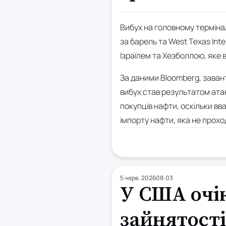
Вибух на головному термінал
за барель та West Texas Int
Ізраїлем та Хезболлою, яке
За даними Bloomberg, завант
вибух став результатом ата
покупців нафти, оскільки в
імпорту нафти, яка не прох
5 черв. 2026
08:03
У США очі
зайнятості