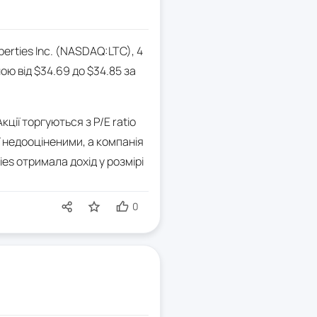
erties Inc. (NASDAQ:LTC), 4
ою від $34.69 до $34.85 за
ції торгуються з P/E ratio
ї недооціненими, а компанія
es отримала дохід у розмірі
0