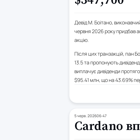
$347,700
Девід М. Боітано, виконавчи
червня 2026 року придбав акц
акцію.
Після цих транзакцій, пан Бо
13.5 та пропонують дивіденд
виплачує дивіденди протягом
$95.41 млн, що на 43.69% пе
5 черв. 2026
06:47
Cardano вп