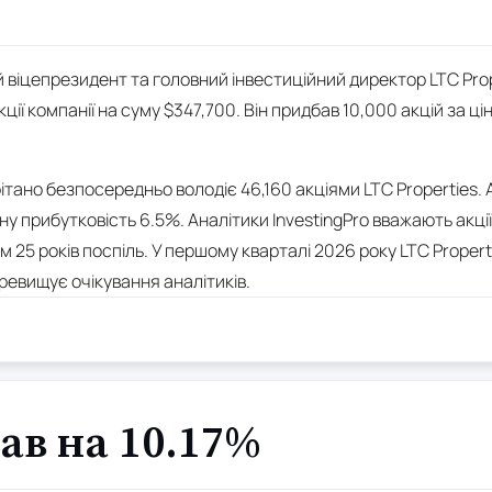
й віцепрезидент та головний інвестиційний директор LTC Prop
ії компанії на суму $347,700. Він придбав 10,000 акцій за цін
ітано безпосередньо володіє 46,160 акціями LTC Properties. Ак
ну прибутковість 6.5%. Аналітики InvestingPro вважають акці
 25 років поспіль. У першому кварталі 2026 року LTC Properti
ревищує очікування аналітиків.
ав на 10.17%