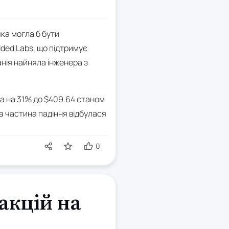
яка могла б бути
lded Labs, що підтримує
анія найняла інженера з
ла на 31% до $409.64 станом
ьша частина падіння відбулася
0
акцій на