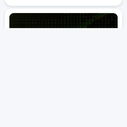
31 трав. 2026
05:44
XRP Ledger захищає від атак з
флеш-кредитами
Нова пропозиція для XRP Ledger унеможливлює атаки з
використанням флеш-кредитів, які завдали збитків на
сотні мільйонів доларів протоколам DeFi. Архітектурна
особливість мережі захистила її від експлойтів, що