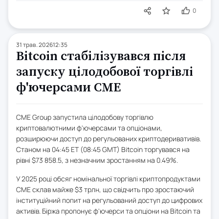
0
31 трав. 2026
12:35
Bitcoin стабілізувався після
запуску цілодобової торгівлі
ф'ючерсами CME
CME Group запустила цілодобову торгівлю
криптовалютними ф'ючерсами та опціонами,
розширюючи доступ до регульованих криптодеривативів.
Станом на 04:45 ET (08:45 GMT) Bitcoin торгувався на
рівні $73 858.5, з незначним зростанням на 0.49%.
У 2025 році обсяг номінальної торгівлі криптопродуктами
CME склав майже $3 трлн, що свідчить про зростаючий
інституційний попит на регульований доступ до цифрових
активів. Біржа пропонує ф'ючерси та опціони на Bitcoin та