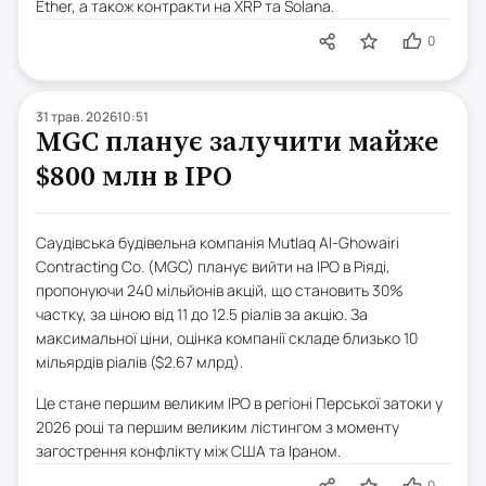
Ether, а також контракти на XRP та Solana.
0
31 трав. 2026
10:51
MGC планує залучити майже
$800 млн в IPO
Саудівська будівельна компанія Mutlaq Al-Ghowairi
Contracting Co. (MGC) планує вийти на IPO в Ріяді,
пропонуючи 240 мільйонів акцій, що становить 30%
частку, за ціною від 11 до 12.5 ріалів за акцію. За
максимальної ціни, оцінка компанії складе близько 10
мільярдів ріалів ($2.67 млрд).
Це стане першим великим IPO в регіоні Перської затоки у
2026 році та першим великим лістингом з моменту
загострення конфлікту між США та Іраном.
0