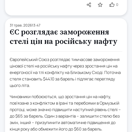
0
31 трав. 2026
13:47
ЄС розглядає замороження
стелі цін на російську нафту
Європейський Союз розглядає тимчасове замороження
цінової стелі на російську нафту через зростання цін на
енергоносії на тлі конфлікту на Близькому Сході. Поточна
стеля становить $44.10 за барель і підлягає перегляду
цього літа.
Чиновники побоюються, що зростання цін на нафту,
пов'язане з конфліктом в Ірані та перебоями в Ормузькій
протоці, може значно підвищити наступний рівень стелі –
до $65 за барель. Один з варіантів – залишити стелю без
змін, інший – призупинити автоматичне підвищення до
кінця року або обмежити його до $60 за барель.