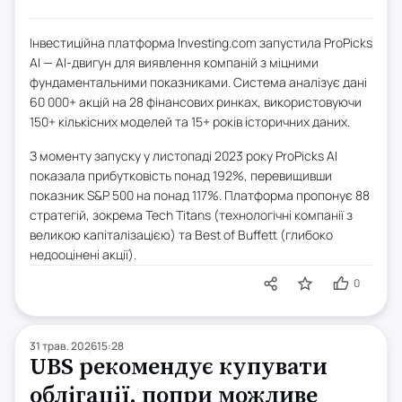
Інвестиційна платформа Investing.com запустила ProPicks
AI — AI-двигун для виявлення компаній з міцними
фундаментальними показниками. Система аналізує дані
60 000+ акцій на 28 фінансових ринках, використовуючи
150+ кількісних моделей та 15+ років історичних даних.
З моменту запуску у листопаді 2023 року ProPicks AI
показала прибутковість понад 192%, перевищивши
показник S&P 500 на понад 117%. Платформа пропонує 88
стратегій, зокрема Tech Titans (технологічні компанії з
великою капіталізацією) та Best of Buffett (глибоко
недооцінені акції).
0
31 трав. 2026
15:28
UBS рекомендує купувати
облігації, попри можливе