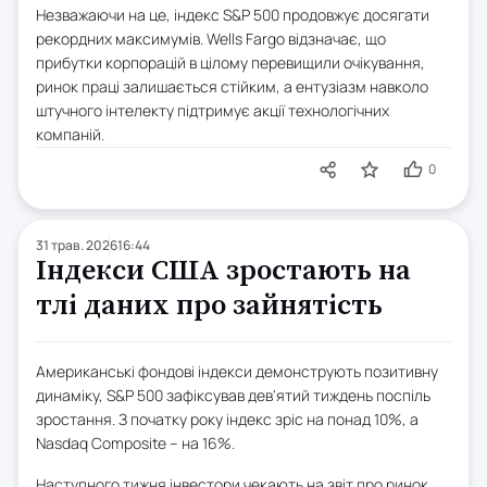
Незважаючи на це, індекс S&P 500 продовжує досягати
рекордних максимумів. Wells Fargo відзначає, що
прибутки корпорацій в цілому перевищили очікування,
ринок праці залишається стійким, а ентузіазм навколо
штучного інтелекту підтримує акції технологічних
компаній.
0
31 трав. 2026
16:44
Індекси США зростають на
тлі даних про зайнятість
Американські фондові індекси демонструють позитивну
динаміку, S&P 500 зафіксував дев'ятий тиждень поспіль
зростання. З початку року індекс зріс на понад 10%, а
Nasdaq Composite – на 16%.
Наступного тижня інвестори чекають на звіт про ринок