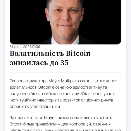
31 трав. 2026
17:36
Волатильність Bitcoin
знизилась до 35
Творець індикатора Mayer Multiple вважає, що зниження
волатильності Bitcoin є ознакою зрілості активу та
залучення більш глибокого капіталу. Збільшення участі
інституційних інвесторів та розвиток опціонних ринків
сприяють стабілізації ціни.
За словами Trace Mayer, нижча волатильність робить
Bitcoin більш привабливим для корпорацій, сімейних
офісів та інституційних інвесторів. Він також відзначив, що