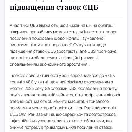
підвищення ставок ЄЦБ
Аналітики UBS вважають, що зниження цін на облігації
відкриває привабливу можливість для інвесторів, попри
посилення побоювань щодо інфляції, зумовленої
високими цінами на енергоносії. Очікування щодо
підвищення ставок ЄЦБ зростають, але UBS прогнозує,
що політики збалансують інфляційні ризики зі
сповільненням економічного зростання.
Індекс ділової активності у зоні євро знизився до 47.5 у
травні з 48.8 у квітні, що є найрізкішим скороченням з
жовтня 2023 року. За словами UBS, ослаблення попиту,
пом'якшення тенденцій зайнятості та погіршення ділової
впевненості мають обмежити масштаби тривалого
посилення монетарної політики. Член Ради директорів
ЄЦБ Оллі Рен зазначив, що середньо- та довгострокові
інфляційні очікування залишаються стабільними, що
знижує потребу в тривалому циклі посилення ставок.