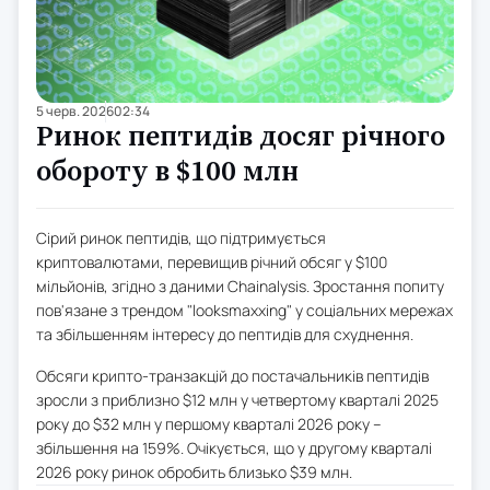
5 черв. 2026
02:34
Ринок пептидів досяг річного
обороту в $100 млн
Сірий ринок пептидів, що підтримується
криптовалютами, перевищив річний обсяг у $100
мільйонів, згідно з даними Chainalysis. Зростання попиту
пов'язане з трендом "looksmaxxing" у соціальних мережах
та збільшенням інтересу до пептидів для схуднення.
Обсяги крипто-транзакцій до постачальників пептидів
зросли з приблизно $12 млн у четвертому кварталі 2025
року до $32 млн у першому кварталі 2026 року –
збільшення на 159%. Очікується, що у другому кварталі
2026 року ринок обробить близько $39 млн.