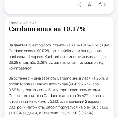
0
5 черв. 2026
06:47
Cardano впав на 10.17%
За даними Investing.com, станом на 21:54 (01:54 GMT) ціна
Cardano склала $0.1728, що є найбільшим одноденним
падінням з 4 червня. Капіталізація монети знизилася до
$6.28 млрд, або 0.29% від загальної капіталізації ринку
криптовалют.
За останні сім днів вартість Cardano знизилася на 26%, а
обсяг торгів за минулу добу склав $936.96 млн, або
0.69% від загального обсягу торгів криптовалютами.
Попри падіння, ціна Cardano все ще на 94.42% нижча за
історичний максимум у $3.10, встановлений 2 вересня
2021 року. Натомість, Bitcoin торгується на рівні $63,313.9
(+1.88% за день), а Ethereum – $1,753.56 (-0.25%).