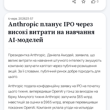
0
4 черв. 2026
23:57
Anthropic планує IPO через
високі витрати на навчання
AI-моделей
Президентка Anthropic, Даніела Амодей, заявила, що
великі витрати на навчання штучного інтелекту змушують
компанію залучати капітал через публічне розміщення
акцій. За її словами, публічний ринок добре підходить для
цього.
Anthropic подала конфіденційну заявку на IPO на початку
цього тижня, випередивши OpenAI у гонці за виходом на
біржу. Минулого тижня Anthropic залучила $65 млрд
інвестицій за оцінки в $965 млрд, вперше перевищивши
показник OpenAI. Компанія уклала угоди на мільярди