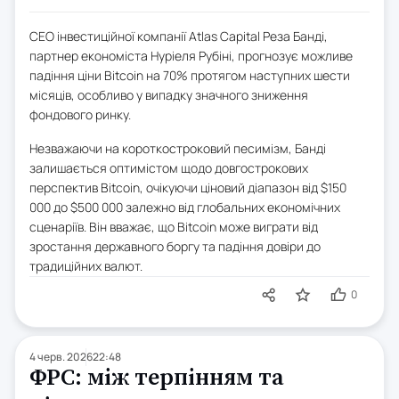
CEO інвестиційної компанії Atlas Capital Реза Банді,
партнер економіста Нуріеля Рубіні, прогнозує можливе
падіння ціни Bitcoin на 70% протягом наступних шести
місяців, особливо у випадку значного зниження
фондового ринку.
Незважаючи на короткостроковий песимізм, Банді
залишається оптимістом щодо довгострокових
перспектив Bitcoin, очікуючи ціновий діапазон від $150
000 до $500 000 залежно від глобальних економічних
сценаріїв. Він вважає, що Bitcoin може виграти від
зростання державного боргу та падіння довіри до
традиційних валют.
0
4 черв. 2026
22:48
ФРС: між терпінням та