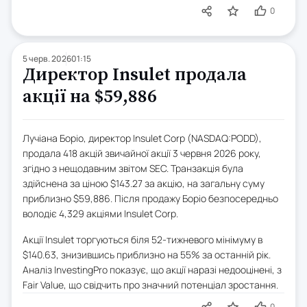
0
5 черв. 2026
01:15
Директор Insulet продала
акції на $59,886
Лучіана Боріо, директор Insulet Corp (NASDAQ:PODD),
продала 418 акцій звичайної акції 3 червня 2026 року,
згідно з нещодавним звітом SEC. Транзакція була
здійснена за ціною $143.27 за акцію, на загальну суму
приблизно $59,886. Після продажу Боріо безпосередньо
володіє 4,329 акціями Insulet Corp.
Акції Insulet торгуються біля 52-тижневого мінімуму в
$140.63, знизившись приблизно на 55% за останній рік.
Аналіз InvestingPro показує, що акції наразі недооцінені, з
Fair Value, що свідчить про значний потенціал зростання.
0