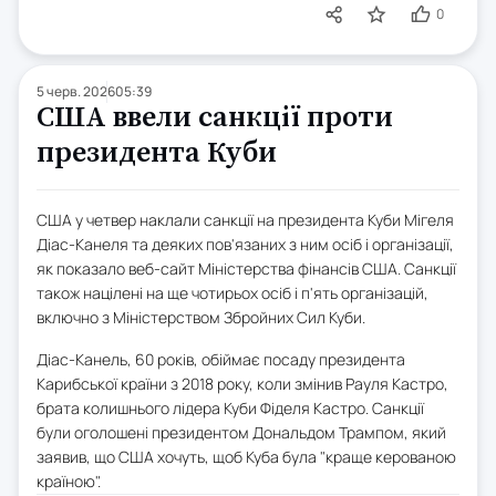
0
5 черв. 2026
05:39
США ввели санкції проти
президента Куби
США у четвер наклали санкції на президента Куби Мігеля
Діас-Канеля та деяких пов'язаних з ним осіб і організації,
як показало веб-сайт Міністерства фінансів США. Санкції
також націлені на ще чотирьох осіб і п'ять організацій,
включно з Міністерством Збройних Сил Куби.
Діас-Канель, 60 років, обіймає посаду президента
Карибської країни з 2018 року, коли змінив Рауля Кастро,
брата колишнього лідера Куби Фіделя Кастро. Санкції
були оголошені президентом Дональдом Трампом, який
заявив, що США хочуть, щоб Куба була "краще керованою
країною".