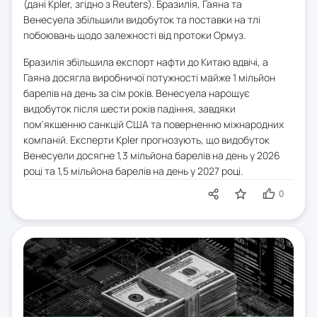
(дані Kpler, згідно з Reuters). Бразилія, Гаяна та
Венесуела збільшили видобуток та поставки на тлі
побоювань щодо залежності від протоки Ормуз.
Бразилія збільшила експорт нафти до Китаю вдвічі, а
Гаяна досягла виробничої потужності майже 1 мільйон
барелів на день за сім років. Венесуела нарощує
видобуток після шести років падіння, завдяки
пом'якшенню санкцій США та поверненню міжнародних
компаній. Експерти Kpler прогнозують, що видобуток
Венесуели досягне 1,3 мільйона барелів на день у 2026
році та 1,5 мільйона барелів на день у 2027 році.
0