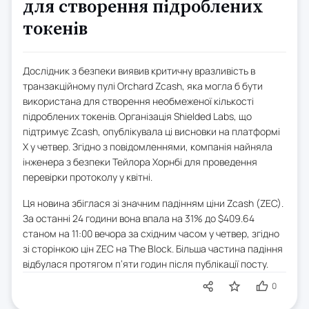
для створення підроблених
токенів
Дослідник з безпеки виявив критичну вразливість в
транзакційному пулі Orchard Zcash, яка могла б бути
використана для створення необмеженої кількості
підроблених токенів. Організація Shielded Labs, що
підтримує Zcash, опублікувала ці висновки на платформі
X у четвер. Згідно з повідомленнями, компанія найняла
інженера з безпеки Тейлора Хорнбі для проведення
перевірки протоколу у квітні.
Ця новина збіглася зі значним падінням ціни Zcash (ZEC).
За останні 24 години вона впала на 31% до $409.64
станом на 11:00 вечора за східним часом у четвер, згідно
зі сторінкою цін ZEC на The Block. Більша частина падіння
відбулася протягом п’яти годин після публікації посту.
0