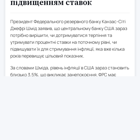
підвищенням ставок
Президент Федерального резервного банку Канзас-Сіті
Джефрі Шмід заявив, що центральному банку США зараз
потрібно вирішити, чи дотримуватися терпіння та
утримувати процентні ставки на поточному рівні, чи
підвищувати їх для стримування інфляції, яка вже кілька
років перевищує цільовий показник.
За словами Шміда, рівень інфляції в США зараз становить
близько 3,5%, що викликає занепокоєння. ФРС має
вирішити, чи є це тимчасовим явищем, чи потрібно діяти
та підвищувати ставки на 0,25-0,5 процентних пункти,
щоб знизити інфляцію.
0