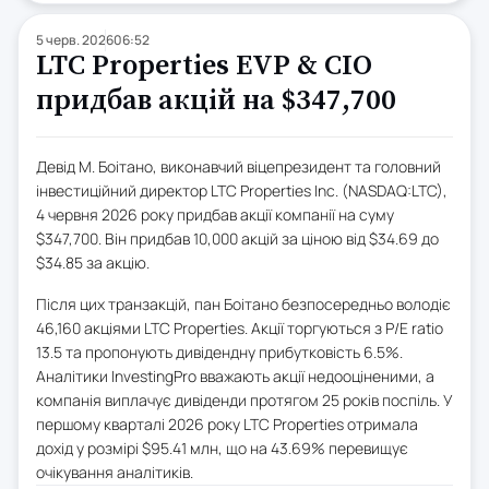
5 черв. 2026
06:52
LTC Properties EVP & CIO
придбав акцій на $347,700
Девід М. Боітано, виконавчий віцепрезидент та головний
інвестиційний директор LTC Properties Inc. (NASDAQ:LTC),
4 червня 2026 року придбав акції компанії на суму
$347,700. Він придбав 10,000 акцій за ціною від $34.69 до
$34.85 за акцію.
Після цих транзакцій, пан Боітано безпосередньо володіє
46,160 акціями LTC Properties. Акції торгуються з P/E ratio
13.5 та пропонують дивідендну прибутковість 6.5%.
Аналітики InvestingPro вважають акції недооціненими, а
компанія виплачує дивіденди протягом 25 років поспіль. У
першому кварталі 2026 року LTC Properties отримала
дохід у розмірі $95.41 млн, що на 43.69% перевищує
очікування аналітиків.