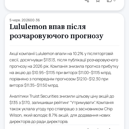
5 черв. 2026
00:36
Lululemon впав після
розчаровуючого прогнозу
Акції компанії Lululemon впали на 10.2% у післяторговій
сесії, досягнувши $113.13, після публікації розчаровуючого
прогнозу на 2026 рік. Компанія знизила прогноз прибутку
на акцію до $10.95–$11.15 при виторзі $11.00–$11.15 млрд,
порівняно з попереднім прогнозом $12.10–$12.30 при
виторзі $11.35–$11.50 млрд.
Аналітики Truist Securities знизили цільову ціну акцій до
$135 з $170, залишивши рейтинг "Утримувати". Компанія
також уклала угоду про співпрацю з засновником Chip
Wilson, який володіє 8.7% акцій, для додавання нових
директорів до ради директорів.