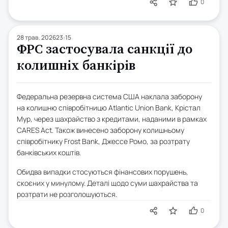
0
28 трав. 2026
23:15
ФРС застосувала санкції до
колишніх банкірів
Федеральна резервна система США наклала заборону
на колишню співробітницю Atlantic Union Bank, Крістал
Мур, через шахрайство з кредитами, наданими в рамках
CARES Act. Також винесено заборону колишньому
співробітнику Frost Bank, Джессе Ромо, за розтрату
банківських коштів.
Обидва випадки стосуються фінансових порушень,
скоєних у минулому. Деталі щодо суми шахрайства та
розтрати не розголошуються.
0