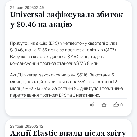
29 трав. 2026
02:49
Universal зафіксувала збиток
у $0.46 на акцію
Прибуток на акцію (EPS) у четвертому кварталі склав
$-0.46, що на $1.53 гірше за прогноз аналітиків ($1.07).
Виручка за квартал досягла $715.2 млн, тоді як
консенсусний прогноз становив $736.8 млн.
Акції Universal закрилися на рівні $51.16. За останні 3
місяці ціна акцій знизилася на -4.78%, а за останні 12
місяців – на -13.84%. За останні 90 днів було 1 позитивне
переглядання прогнозу EPS та 0 негативних.
0
29 трав. 2026
02:12
Акції Elastic впали після звіту