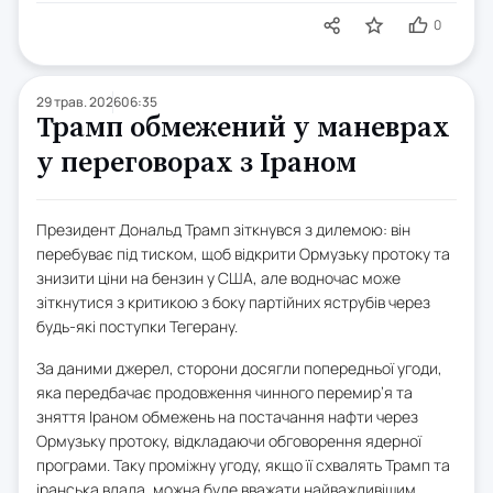
0
29 трав. 2026
06:35
Трамп обмежений у маневрах
у переговорах з Іраном
Президент Дональд Трамп зіткнувся з дилемою: він
перебуває під тиском, щоб відкрити Ормузьку протоку та
знизити ціни на бензин у США, але водночас може
зіткнутися з критикою з боку партійних яструбів через
будь-які поступки Тегерану.
За даними джерел, сторони досягли попередньої угоди,
яка передбачає продовження чинного перемир’я та
зняття Іраном обмежень на постачання нафти через
Ормузьку протоку, відкладаючи обговорення ядерної
програми. Таку проміжну угоду, якщо її схвалять Трамп та
іранська влада, можна буде вважати найважливішим