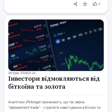
0
28 трав. 2026
22:24
Інвестори відмовляються від
біткоїна та золота
Аналітики JPMorgan зазначають, що так звана
“debasement trade” – стратегія інвестування в біткоїн та