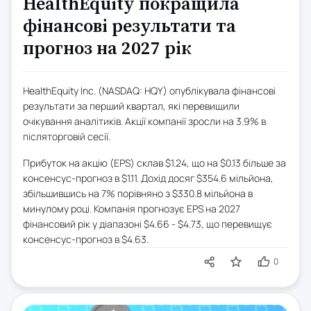
HealthEquity покращила
фінансові результати та
прогноз на 2027 рік
HealthEquity Inc. (NASDAQ: HQY) опублікувала фінансові
результати за перший квартал, які перевищили
очікування аналітиків. Акції компанії зросли на 3.9% в
післяторговій сесії.
Прибуток на акцію (EPS) склав $1.24, що на $0.13 більше за
консенсус-прогноз в $1.11. Дохід досяг $354.6 мільйона,
збільшившись на 7% порівняно з $330.8 мільйона в
минулому році. Компанія прогнозує EPS на 2027
фінансовий рік у діапазоні $4.66 - $4.73, що перевищує
консенсус-прогноз в $4.63.
0