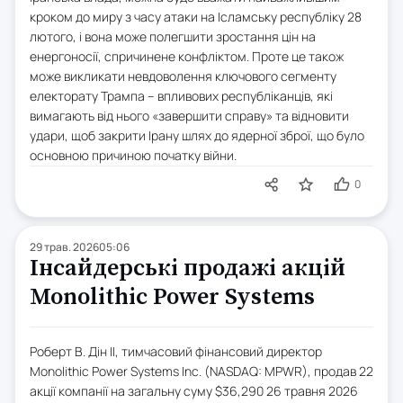
кроком до миру з часу атаки на Ісламську республіку 28
лютого, і вона може полегшити зростання цін на
енергоносії, спричинене конфліктом. Проте це також
може викликати невдоволення ключового сегменту
електорату Трампа – впливових республіканців, які
вимагають від нього «завершити справу» та відновити
удари, щоб закрити Ірану шлях до ядерної зброї, що було
основною причиною початку війни.
0
29 трав. 2026
05:06
Інсайдерські продажі акцій
Monolithic Power Systems
Роберт В. Дін II, тимчасовий фінансовий директор
Monolithic Power Systems Inc. (NASDAQ: MPWR), продав 22
акції компанії на загальну суму $36,290 26 травня 2026