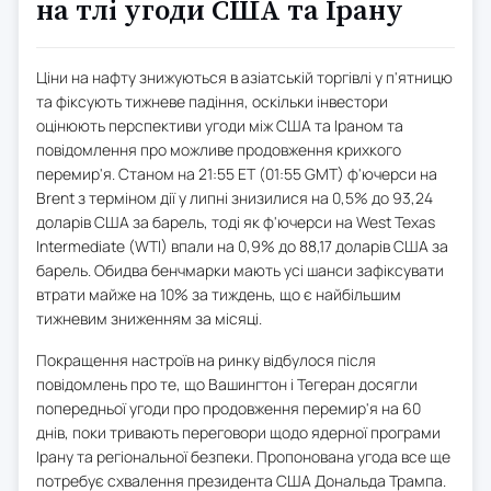
на тлі угоди США та Ірану
Ціни на нафту знижуються в азіатській торгівлі у п'ятницю
та фіксують тижневе падіння, оскільки інвестори
оцінюють перспективи угоди між США та Іраном та
повідомлення про можливе продовження крихкого
перемир'я. Станом на 21:55 ET (01:55 GMT) ф'ючерси на
Brent з терміном дії у липні знизилися на 0,5% до 93,24
доларів США за барель, тоді як ф'ючерси на West Texas
Intermediate (WTI) впали на 0,9% до 88,17 доларів США за
барель. Обидва бенчмарки мають усі шанси зафіксувати
втрати майже на 10% за тиждень, що є найбільшим
тижневим зниженням за місяці.
Покращення настроїв на ринку відбулося після
повідомлень про те, що Вашингтон і Тегеран досягли
попередньої угоди про продовження перемир'я на 60
днів, поки тривають переговори щодо ядерної програми
Ірану та регіональної безпеки. Пропонована угода все ще
потребує схвалення президента США Дональда Трампа.