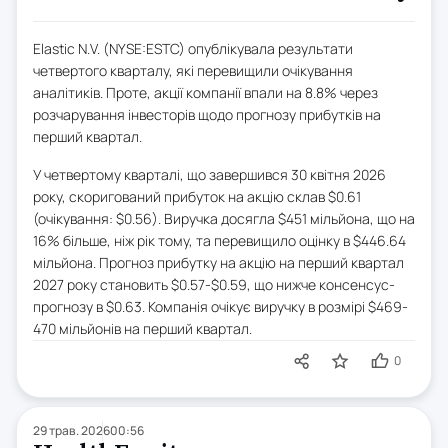
Elastic N.V. (NYSE:ESTC) опублікувала результати
четвертого кварталу, які перевищили очікування
аналітиків. Проте, акції компанії впали на 8.8% через
розчарування інвесторів щодо прогнозу прибутків на
перший квартал.
У четвертому кварталі, що завершився 30 квітня 2026
року, скоригований прибуток на акцію склав $0.61
(очікування: $0.56). Виручка досягла $451 мільйона, що на
16% більше, ніж рік тому, та перевищило оцінку в $446.64
мільйона. Прогноз прибутку на акцію на перший квартал
2027 року становить $0.57-$0.59, що нижче консенсус-
прогнозу в $0.63. Компанія очікує виручку в розмірі $469-
470 мільйонів на перший квартал.
0
29 трав. 2026
00:56