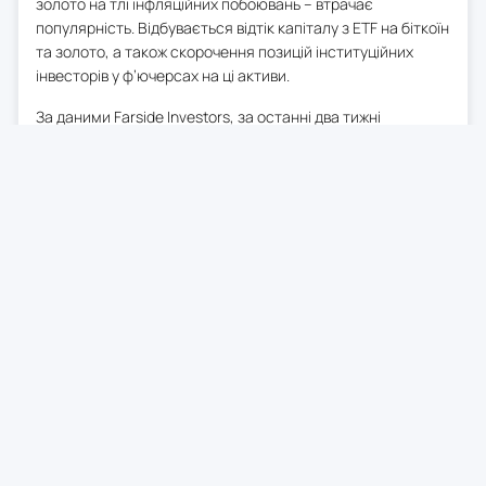
золото на тлі інфляційних побоювань – втрачає
популярність. Відбувається відтік капіталу з ETF на біткоїн
та золото, а також скорочення позицій інституційних
інвесторів у ф’ючерсах на ці активи.
За даними Farside Investors, за останні два тижні
спостерігалися значні відтоки з біткоїн-ETF, що
узгоджується з тенденцією в ETF на золото. JPMorgan
припускає, що це може бути пов’язано з очікуваннями
можливої угоди між США та Іраном, що знижує потребу в
інфляційному та геополітичному хеджуванні.
0
28 трав. 2026
21:58
Зростання інфляції та
зниження ВВП у США
Оцінка економічного зростання США у першому кварталі