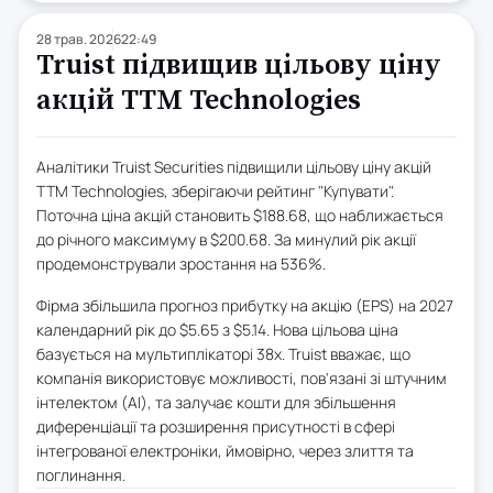
28 трав. 2026
22:49
Truist підвищив цільову ціну
акцій TTM Technologies
Аналітики Truist Securities підвищили цільову ціну акцій
TTM Technologies, зберігаючи рейтинг "Купувати".
Поточна ціна акцій становить $188.68, що наближається
до річного максимуму в $200.68. За минулий рік акції
продемонстрували зростання на 536%.
Фірма збільшила прогноз прибутку на акцію (EPS) на 2027
календарний рік до $5.65 з $5.14. Нова цільова ціна
базується на мультиплікаторі 38x. Truist вважає, що
компанія використовує можливості, пов'язані зі штучним
інтелектом (AI), та залучає кошти для збільшення
диференціації та розширення присутності в сфері
інтегрованої електроніки, ймовірно, через злиття та
поглинання.