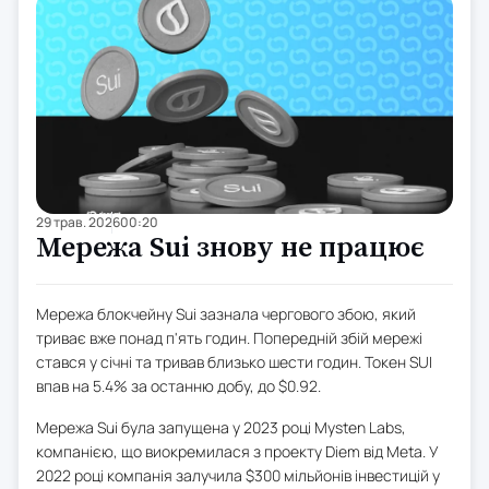
29 трав. 2026
00:20
Мережа Sui знову не працює
Мережа блокчейну Sui зазнала чергового збою, який
триває вже понад п'ять годин. Попередній збій мережі
стався у січні та тривав близько шести годин. Токен SUI
впав на 5.4% за останню добу, до $0.92.
Мережа Sui була запущена у 2023 році Mysten Labs,
компанією, що виокремилася з проекту Diem від Meta. У
2022 році компанія залучила $300 мільйонів інвестицій у