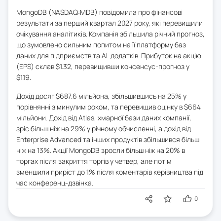
MongoDB (NASDAQ:MDB) повідомила про фінансові
результати за перший квартал 2027 року, які перевищили
очікування аналітиків. Компанія збільшила річний прогноз,
що зумовлено сильним попитом на її платформу баз
даних для підприємств та AI-додатків. Прибуток на акцію
(EPS) склав $1.32, перевищивши консенсус-прогноз у
$1.19.
Дохід досяг $687.6 мільйона, збільшившись на 25% у
порівнянні з минулим роком, та перевищив оцінку в $664
мільйони. Дохід від Atlas, хмарної бази даних компанії,
зріс більш ніж на 29% у річному обчисленні, а дохід від
Enterprise Advanced та інших продуктів збільшився більш
ніж на 13%. Акції MongoDB зросли більш ніж на 20% в
торгах після закриття торгів у четвер, але потім
зменшили приріст до 1% після коментарів керівництва під
час конференц-дзвінка.
0