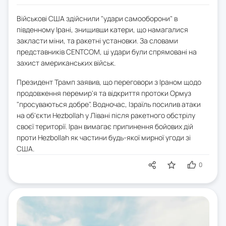
Військові США здійснили "удари самооборони" в
південному Ірані, знищивши катери, що намагалися
закласти міни, та ракетні установки. За словами
представників CENTCOM, ці удари були спрямовані на
захист американських військ.
Президент Трамп заявив, що переговори з Іраном щодо
продовження перемир'я та відкриття протоки Ормуз
"просуваються добре". Водночас, Ізраїль посилив атаки
на об'єкти Hezbollah у Лівані після ракетного обстрілу
своєї території. Іран вимагає припинення бойових дій
проти Hezbollah як частини будь-якої мирної угоди зі
США.
0