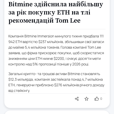
Bitmine здійснила найбільшу
за рік покупку ETH на тлі
рекомендацій Tom Lee
Компанія Bitmine Immersion минулого тижня придбала 111
942 ETH вартістю $237 мільйонів, збільшивши свої запаси
до майже 5,4 мільйона токенів. Голова компанії Tom Lee
заявив, що фірма прискорює покупки, щоб скористатися
зниженням ціни ETH нижче $2200, і очікує досягти мети
контролю над 5% пропозиції пізніше у 2026 році.
Загальні крипто- та грошові активи Bitmine становлять
$12,3 мільярда, компанія застейкала понад 4,7 мільйона
ETH, генеруючи приблизно $276 мільйонів річного доходу
від стейкінгу.
0