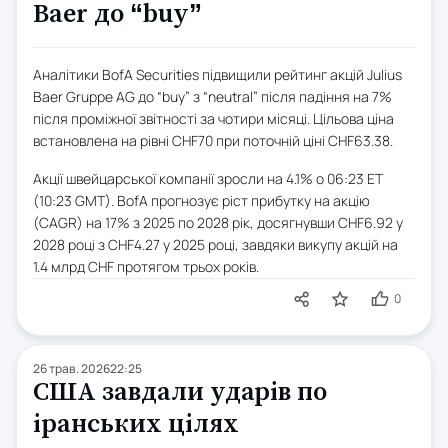
Baer до “buy”
Аналітики BofA Securities підвищили рейтинг акцій Julius
Baer Gruppe AG до “buy” з “neutral” після падіння на 7%
після проміжної звітності за чотири місяці. Цільова ціна
встановлена на рівні CHF70 при поточній ціні CHF63.38.
Акції швейцарської компанії зросли на 4.1% о 06:23 ET
(10:23 GMT). BofA прогнозує ріст прибутку на акцію
(CAGR) на 17% з 2025 по 2028 рік, досягнувши CHF6.92 у
2028 році з CHF4.27 у 2025 році, завдяки викупу акцій на
1.4 млрд CHF протягом трьох років.
0
26 трав. 2026
22:25
США завдали ударів по
іранських цілях