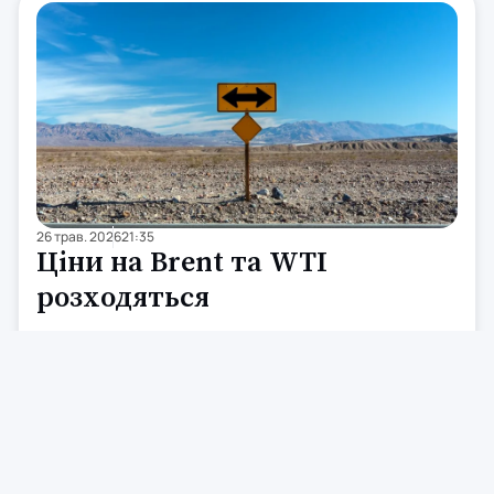
26 трав. 2026
21:35
Ціни на Brent та WTI
розходяться
У вівторок вранці спостерігалася незвичайна динаміка на
ринку нафти: ціни на Brent зростають, тоді як WTI
падають. Brent для поставок у липні подорожчала на
3.16% – до $99.18 за барель станом на 16:00 за Києвом.
Водночас WTI подешевшала на 4.09% – до $92.65/барель
після ударів США по Ірану, які поставили під сумнів