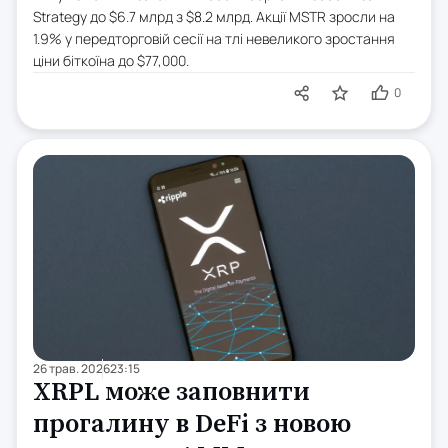
Strategy до $6.7 млрд з $8.2 млрд. Акції MSTR зросли на
1.9% у передторговій сесії на тлі невеликого зростання
ціни біткоїна до $77,000.
0
26 трав. 2026
23:15
XRPL може заповнити
прогалину в DeFi з новою