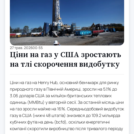
27 трав. 2026
00:55
Ціни на газ у США зростають
на тлі скорочення видобутку
Ціни на газ на Henry Hub, основний бенчмарк для ринку
природного газу в Північній Америці, зросли на 5.1% до
3.06 доларів США за мільйон британських теплових
одиниць (MMBtu) у вівторній сесії. За останній місяць ціни
на газ зросли майже на 16%. Середньодобовий видобуток
газу в США (нижчі 48 штатів) знизився до 109.2 мільярда
кубічних футів на день (bcfd), оскільки енергетичні
компанії скоротили виробництво після тривалого періоду