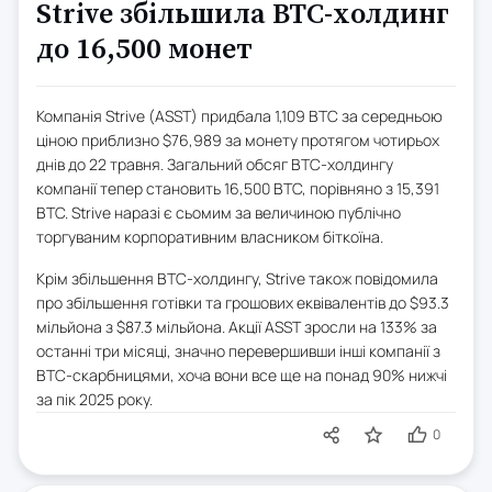
Strive збільшила BTC-холдинг
до 16,500 монет
Компанія Strive (ASST) придбала 1,109 BTC за середньою
ціною приблизно $76,989 за монету протягом чотирьох
днів до 22 травня. Загальний обсяг BTC-холдингу
компанії тепер становить 16,500 BTC, порівняно з 15,391
BTC. Strive наразі є сьомим за величиною публічно
торгуваним корпоративним власником біткоїна.
Крім збільшення BTC-холдингу, Strive також повідомила
про збільшення готівки та грошових еквівалентів до $93.3
мільйона з $87.3 мільйона. Акції ASST зросли на 133% за
останні три місяці, значно перевершивши інші компанії з
BTC-скарбницями, хоча вони все ще на понад 90% нижчі
за пік 2025 року.
0