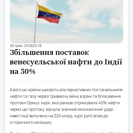
26 трав. 2026
22:18
Збільшення поставок
венесуельської нафти до Індії
на 50%
Азіатські країни шукають альтернативних постачальників
нафти та газу через триваючу війну в Ірані та блокування
протоки Ормуз. Індія, яка раніше отримувала 40% нафти
через цю протоку, відчула значний економічний удар:
інвестиції вилучено на $20 млрд, курс рупії впав до
історичного мінімуму.