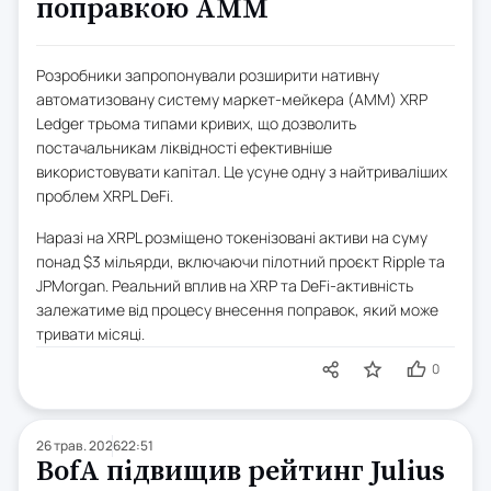
поправкою AMM
Розробники запропонували розширити нативну
автоматизовану систему маркет-мейкера (AMM) XRP
Ledger трьома типами кривих, що дозволить
постачальникам ліквідності ефективніше
використовувати капітал. Це усуне одну з найтриваліших
проблем XRPL DeFi.
Наразі на XRPL розміщено токенізовані активи на суму
понад $3 мільярди, включаючи пілотний проєкт Ripple та
JPMorgan. Реальний вплив на XRP та DeFi-активність
залежатиме від процесу внесення поправок, який може
тривати місяці.
0
26 трав. 2026
22:51
BofA підвищив рейтинг Julius