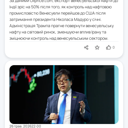
За даними Oilprice.com, експорт венесуельської нафти до
Індії зріс на 50% після того, як контроль над нафтовою
промисловістю Венесуели перейшов до США після
затримання президента Ніколаса Мадуро у січні.
Адміністрація Трампа прагне повернути венесуельську
нафту на світовий ринок, зменшуючи вплив Ірану та
зміцнюючи контроль над венесуельським сектором.
0
26 трав. 2026
22:00