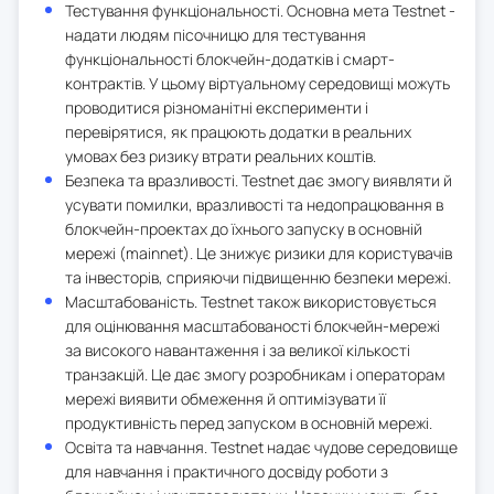
Тестування функціональності. Основна мета Testnet -
надати людям пісочницю для тестування
функціональності блокчейн-додатків і смарт-
контрактів. У цьому віртуальному середовищі можуть
проводитися різноманітні експерименти і
перевірятися, як працюють додатки в реальних
умовах без ризику втрати реальних коштів.
Безпека та вразливості. Testnet дає змогу виявляти й
усувати помилки, вразливості та недопрацювання в
блокчейн-проектах до їхнього запуску в основній
мережі (mainnet). Це знижує ризики для користувачів
та інвесторів, сприяючи підвищенню безпеки мережі.
Масштабованість. Testnet також використовується
для оцінювання масштабованості блокчейн-мережі
за високого навантаження і за великої кількості
транзакцій. Це дає змогу розробникам і операторам
мережі виявити обмеження й оптимізувати її
продуктивність перед запуском в основній мережі.
Освіта та навчання. Testnet надає чудове середовище
для навчання і практичного досвіду роботи з