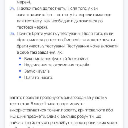
мережі.
Підключіться до тестнету. Після того, як ви
завантажили клієнт тестнету і створили гаманець
для тестнету, вам необхідно підключитися до
тестової мережі.
Почніть брати участь у тестуванні. Після того, як ви
підключилися до тестової мережі, ви можете почати
брати участь у тестуванні. Тестування може включати
в себе такі завдання, як:
Використання функцій блокчейна.
Надсилання та отримання токенів.
Запуск вузлів.
І багато іншого.
Багато проектів пропонують винагороди за участь у
тестнетах. В якості винагороди можуть
використовуватися токени проєкту, криптовалюта або
інші цінні предмети. Однак, важливо розуміти, що
найчастіше йдеться про майбутні винагороди, яких може і