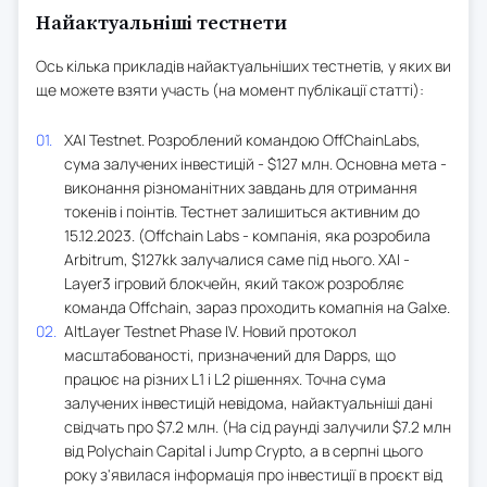
Найактуальніші тестнети
Ось кілька прикладів найактуальніших тестнетів, у яких ви
ще можете взяти участь (на момент публікації статті):
XAI Testnet. Розроблений командою OffChainLabs,
сума залучених інвестицій - $127 млн. Основна мета -
виконання різноманітних завдань для отримання
токенів і поінтів. Тестнет залишиться активним до
15.12.2023. (Offchain Labs - компанія, яка розробила
Arbitrum, $127kk залучалися саме під нього. XAI -
Layer3 ігровий блокчейн, який також розробляє
команда Offchain, зараз проходить комапнія на Galxe.
AltLayer Testnet Phase IV. Новий протокол
масштабованості, призначений для Dapps, що
працює на різних L1 і L2 рішеннях. Точна сума
залучених інвестицій невідома, найактуальніші дані
свідчать про $7.2 млн. (На сід раунді залучили $7.2 млн
від Polychain Capital і Jump Crypto, а в серпні цього
року з'явилася інформація про інвестиції в проєкт від