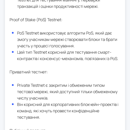
транзакцій і оцінки продуктивності мережі.
Proof of Stake (PoS) Testnet:
PoS Testnet використовує алгоритм PoS, який дає
змогу учасникам мережі створювати блоки та брати
участь у процесі голосування.
Цей тип Testnet корисний для тестування смарт-
контрактів і консенсус-механізмів, пов'язаних із PoS.
Приватний тестнет:
Private Testnet є закритим і обмеженим типом
тестової мережі, який доступний тільки обмеженому
числу учасників.
Він корисний для корпоративних блокчейн-проектів і
команд, які хочуть провести конфіденційне
тестування.