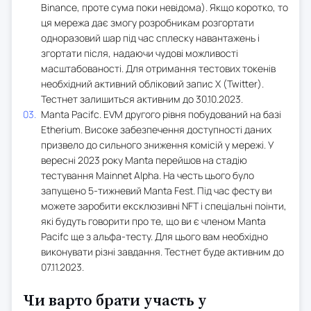
Binance, проте сума поки невідома). Якщо коротко, то
ця мережа дає змогу розробникам розгортати
одноразовий шар під час сплеску навантажень і
згортати після, надаючи чудові можливості
масштабованості. Для отримання тестових токенів
необхідний активний обліковий запис X (Twitter).
Тестнет залишиться активним до 30.10.2023.
Manta Pacifc. EVM другого рівня побудований на базі
Etherium. Високе забезпечення доступності даних
призвело до сильного зниження комісій у мережі. У
вересні 2023 року Manta перейшов на стадію
тестування Mainnet Alpha. На честь цього було
запущено 5-тижневий Manta Fest. Під час фесту ви
можете заробити ексклюзивні NFT і спеціальні поінти,
які будуть говорити про те, що ви є членом Manta
Pacifc ще з альфа-тесту. Для цього вам необхідно
виконувати різні завдання. Тестнет буде активним до
07.11.2023.
Чи варто брати участь у