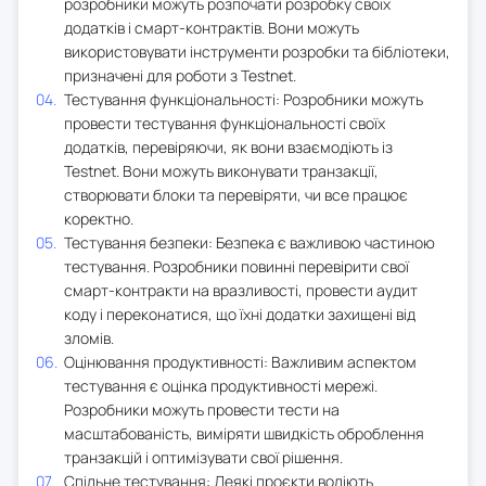
розробники можуть розпочати розробку своїх
додатків і смарт-контрактів. Вони можуть
використовувати інструменти розробки та бібліотеки,
призначені для роботи з Testnet.
Тестування функціональності: Розробники можуть
провести тестування функціональності своїх
додатків, перевіряючи, як вони взаємодіють із
Testnet. Вони можуть виконувати транзакції,
створювати блоки та перевіряти, чи все працює
коректно.
Тестування безпеки: Безпека є важливою частиною
тестування. Розробники повинні перевірити свої
смарт-контракти на вразливості, провести аудит
коду і переконатися, що їхні додатки захищені від
зломів.
Оцінювання продуктивності: Важливим аспектом
тестування є оцінка продуктивності мережі.
Розробники можуть провести тести на
масштабованість, виміряти швидкість оброблення
транзакцій і оптимізувати свої рішення.
Спільне тестування: Деякі проєкти воліють