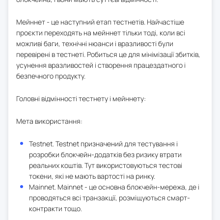
Мейннет - це наступний етап тестнетів. Найчастіше
проєкти переходять на мейннет тільки тоді, коли всі
можливі баги, технічні нюанси і вразливості були
перевірені в тестнеті. Робиться це для мінімізації збитків,
усунення вразливостей і створення працездатного і
безпечного продукту.
Головні відмінності тестнету і мейннету:
Мета використання:
Testnet. Testnet призначений для тестування і
розробки блокчейн-додатків без ризику втрати
реальних коштів. Тут використовуються тестові
токени, які не мають вартості на ринку.
Mainnet. Mainnet - це основна блокчейн-мережа, де і
проводяться всі транзакції, розміщуються смарт-
контракти тощо.