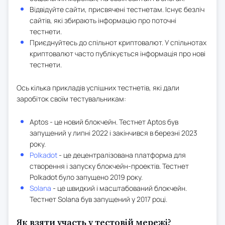
Відвідуйте сайти, присвячені тестнетам. Існує безліч
сайтів, які збирають інформацію про поточні
тестнети.
Приєднуйтесь до спільнот криптовалют. У спільнотах
криптовалют часто публікується інформація про нові
тестнети.
Ось кілька прикладів успішних тестнетів, які дали
заробіток своїм тестувальникам:
Aptos - це новий блокчейн. Тестнет Aptos був
запущений у липні 2022 і закінчився в березні 2023
року.
Polkadot
- це децентралізована платформа для
створення і запуску блокчейн-проектів. Тестнет
Polkadot було запущено 2019 року.
Solana
- це швидкий і масштабований блокчейн.
Тестнет Solana був запущений у 2017 році.
Як взяти участь у тестовій мережі?