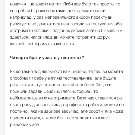
новачки - це зовсім не так. Якби все було так просто, то
всі гребли б гроші лопатами, але є деякі нюанси,
наприклад, у разі неправильного вибору проєкту ви
ризикуєте не дочекатися винагороди за тестування або
ж отримати копійки, і подібних ризиків значно більше, ніж
здається, наприклад, ви можете потрапити до рук
шахраїв, які вкрадуть ваші кошти.
Чи варто брати участь у тестнетах?
Якщо такий вид діяльності вам цікавий, то так, ви можете
спробувати себе у вигляді тестувальника, але будьте
реалістами - тут немає гарантій заробітку. Якщо ви
прийшли заради швидких і легких грошей, то
найімовірніше ви їх не отримаєте. Важливо ставитися до
цього роду діяльності як до професії та роботи, може й не
постійної, яка не забирає весь час, але роботи, яка може
принести дохід, а може й ні - все залежить від вас і
ринкових умов.