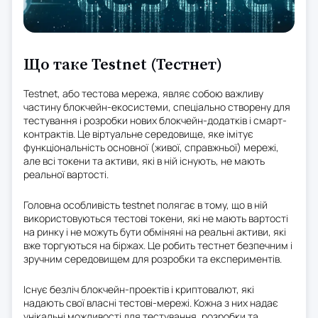
Що таке Testnet (Тестнет)
Testnet, або тестова мережа, являє собою важливу
частину блокчейн-екосистеми, спеціально створену для
тестування і розробки нових блокчейн-додатків і смарт-
контрактів. Це віртуальне середовище, яке імітує
функціональність основної (живої, справжньої) мережі,
але всі токени та активи, які в ній існують, не мають
реальної вартості.
Головна особливість testnet полягає в тому, що в ній
використовуються тестові токени, які не мають вартості
на ринку і не можуть бути обміняні на реальні активи, які
вже торгуються на біржах. Це робить тестнет безпечним і
зручним середовищем для розробки та експериментів.
Існує безліч блокчейн-проектів і криптовалют, які
надають свої власні тестові-мережі. Кожна з них надає
унікальні можливості для тестування, розробки та