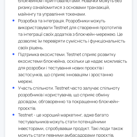
блокчейном і криптовалютами. Новачки можуть без
ризику ознайомитися з основами транзакцій,
майнінгу та управління токенами.
Розробка та інтеграція. Розробники можуть
використовувати Testnet для створення прототипів
та інтеграції своїх додатків з блокчейн-мережею. Це
дозволяє їм перевіряти сумісність і функціональність
своїх рішень.
Підтримка екосистеми. Testnet сприяє розвитку
екосистеми блокчейна, оскільки це надає можливість
для розробки і тестування нових проєктів і
застосунків, що сприяє інноваціям і зростанню
мережі.
Участь спільноти. Testnet часто залучає спільноту
розробників і користувачів, що сприяє обміну
досвідом, обговоренню та покращенню блокчейн-
проєктів.
Testnet - це хороший маркетинг, адже багато
тестувальників можуть стати потенційними
інвесторами, спробувавши продукт. Такі люди також
можуть стати певними амбасадорами проєктів,