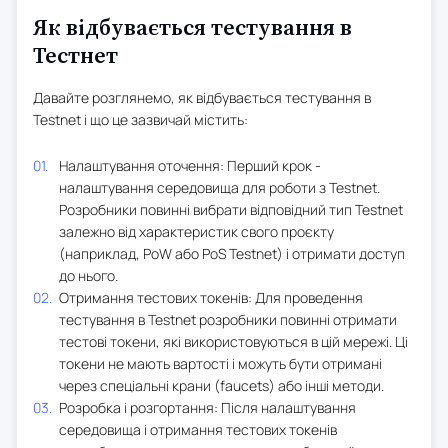
Як відбувається тестування в
Тестнет
Давайте розглянемо, як відбувається тестування в
Testnet і що це зазвичай містить:
Налаштування оточення: Перший крок -
налаштування середовища для роботи з Testnet.
Розробники повинні вибрати відповідний тип Testnet
залежно від характеристик свого проєкту
(наприклад, PoW або PoS Testnet) і отримати доступ
до нього.
Отримання тестових токенів: Для проведення
тестування в Testnet розробники повинні отримати
тестові токени, які використовуються в цій мережі. Ці
токени не мають вартості і можуть бути отримані
через спеціальні крани (faucets) або інші методи.
Розробка і розгортання: Після налаштування
середовища і отримання тестових токенів