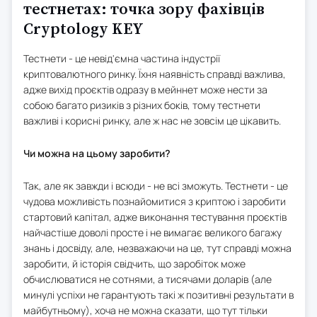
тестнетах: точка зору фахівців
Cryptology KEY
Тестнети - це невід'ємна частина індустрії
криптовалютного ринку. Їхня наявність справді важлива,
адже вихід проєктів одразу в мейннет може нести за
собою багато ризиків з різних боків, тому тестнети
важливі і корисні ринку, але ж нас не зовсім це цікавить.
Чи можна на цьому заробити?
Так, але як завжди і всюди - не всі зможуть. Тестнети - це
чудова можливість познайомитися з криптою і заробити
стартовий капітал, адже виконання тестування проєктів
найчастіше доволі просте і не вимагає великого багажу
знань і досвіду, але, незважаючи на це, тут справді можна
заробити, й історія свідчить, що заробіток може
обчислюватися не сотнями, а тисячами доларів (але
минулі успіхи не гарантують такі ж позитивні результати в
майбутньому), хоча не можна сказати, що тут тільки