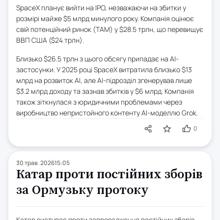
SpaceX планує вийти на IPO, незважаючи на збитки у
розмірі майже $5 млрд минулого року. Компанія оцінює
свій потенційний ринок (TAM) у $28.5 трлн, що перевищує
ВВП США ($24 трлн).
Близько $26.5 трлн з цього обсягу припадає на AI-
застосунки. У 2025 році SpaceX витратила близько $13
млрд на розвиток AI, але AI-підрозділ згенерував лише
$3.2 млрд доходу та зазнав збитків у $6 млрд. Компанія
також зіткнулася з юридичними проблемами через
виробництво непристойного контенту AI-моделлю Grok.
0
30 трав. 2026
15:05
Катар проти постійних зборів
за Ормузьку протоку
Катар виступає проти запровадження постійних зборів