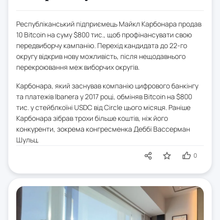
Республіканський підприємець Майкл Карбонара продав
10 Bitcoin на суму $800 тис., щоб профінансувати свою
передвиборчу кампанію. Перехід кандидата до 22-го
округу відкрив нову можливість, після нещодавнього
перекроювання меж виборчих округів.
Карбонара, який заснував компанію цифрового банкінгу
та платежів Ibanera у 2017 році, обміняв Bitcoin на $800
тис. у стейблкоїні USDC від Circle цього місяця. Раніше
Карбонара зібрав трохи більше коштів, ніж його
конкуренти, зокрема конгресменка Деббі Вассерман
Шульц.
0