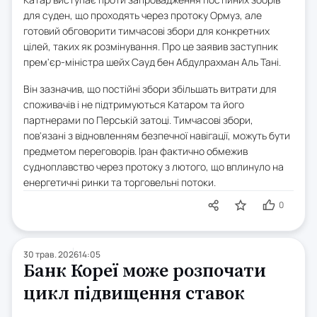
для суден, що проходять через протоку Ормуз, але
готовий обговорити тимчасові збори для конкретних
цілей, таких як розмінування. Про це заявив заступник
прем'єр-міністра шейх Сауд бен Абдулрахман Аль Тані.
Він зазначив, що постійні збори збільшать витрати для
споживачів і не підтримуються Катаром та його
партнерами по Перській затоці. Тимчасові збори,
пов'язані з відновленням безпечної навігації, можуть бути
предметом переговорів. Іран фактично обмежив
судноплавство через протоку з лютого, що вплинуло на
енергетичні ринки та торговельні потоки.
0
30 трав. 2026
14:05
Банк Кореї може розпочати
цикл підвищення ставок