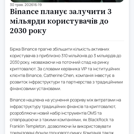
30 трав. 2026
16:19
Binance планує залучити 3
мільярди користувачів до
2030 року
Біржа Binance прагне збільшити кількість активних
користувачів з приблизно 310 мільйонів до 3 мільярдів до
2030 року, незважаючи на поточний спад на ринку
криптовалют. За словами керівника VIP та інституційних
клієнтів Binance, Catherine Chen, компанія інвестує в
розвиток інфраструктури та партнерства з традиційними
фінансовими установами.
Binance націлена на усунення розриву між витратами на
інфраструктуру традиційних фінансів та криптовалют,
розробляючи новий набір інструментів OMS та
співпрацюючи з такими компаніями, як BlackRock та
Franklin Templeton, дозволяючи їм використовувати
токенізовані фонди грошового ринку. Компанія також