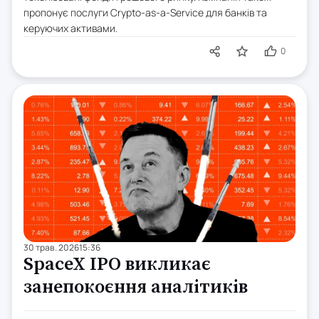
пропонує послуги Crypto-as-a-Service для банків та
керуючих активами.
0
30 трав. 2026
15:36
SpaceX IPO викликає
занепокоєння аналітиків