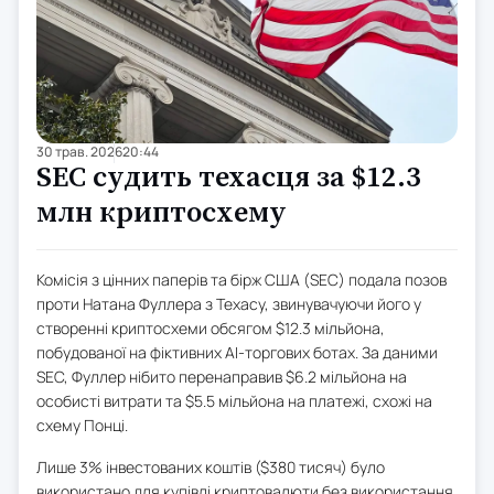
30 трав. 2026
20:44
SEC судить техасця за $12.3
млн криптосхему
Комісія з цінних паперів та бірж США (SEC) подала позов
проти Натана Фуллера з Техасу, звинувачуючи його у
створенні криптосхеми обсягом $12.3 мільйона,
побудованої на фіктивних AI-торгових ботах. За даними
SEC, Фуллер нібито перенаправив $6.2 мільйона на
особисті витрати та $5.5 мільйона на платежі, схожі на
схему Понці.
Лише 3% інвестованих коштів ($380 тисяч) було
використано для купівлі криптовалюти без використання