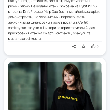
наступного десятиліття, але їх стримують постійні
ризики злому. Нещодавні атаки, зокрема на Bybit ($1.46
млрд) та Drift Protocol/Kelp Dao (сотні мільйонів доларів),
демонструють, що зловмисники перевершують
захисників за фінансовими можливостями. CertiK
зафіксував, що у квітні хакери використовували AI для
прискорення атак на смарт-контракти, оракули та
міжланцюгові мости.
0