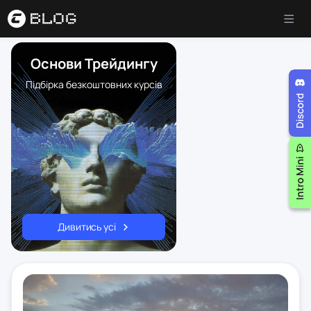
Основи Трейдингу
Підбірка безкоштовних курсів
Дивитись усі