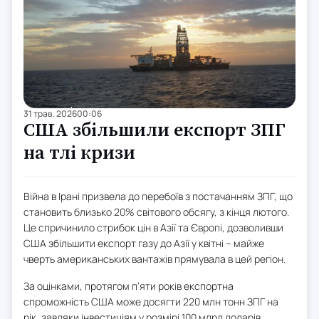
31 трав. 2026
00:06
США збільшили експорт ЗПГ
на тлі кризи
Війна в Ірані призвела до перебоїв з постачанням ЗПГ, що
становить близько 20% світового обсягу, з кінця лютого.
Це спричинило стрибок цін в Азії та Європі, дозволивши
США збільшити експорт газу до Азії у квітні – майже
чверть американських вантажів прямувала в цей регіон.
За оцінками, протягом п’яти років експортна
спроможність США може досягти 220 млн тонн ЗПГ на
рік, завдяки інвестиціям у розмірі 100 млрд доларів.