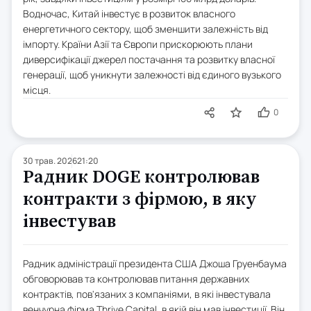
Водночас, Китай інвестує в розвиток власного
енергетичного сектору, щоб зменшити залежність від
імпорту. Країни Азії та Європи прискорюють плани
диверсифікації джерел постачання та розвитку власної
генерації, щоб уникнути залежності від єдиного вузького
місця.
0
30 трав. 2026
21:20
Радник DOGE контролював
контракти з фірмою, в яку
інвестував
Радник адміністрації президента США Джоша Груенбаума
обговорював та контролював питання державних
контрактів, пов'язаних з компаніями, в які інвестувала
венчурна фірма Thrive Capital, в якій він мав інвестиції. Він