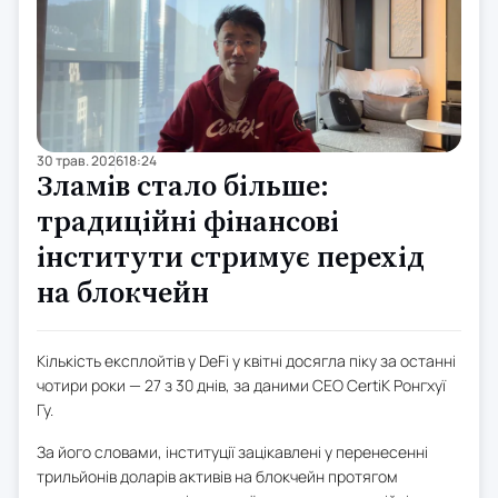
30 трав. 2026
18:24
Зламів стало більше:
традиційні фінансові
інститути стримує перехід
на блокчейн
Кількість експлойтів у DeFi у квітні досягла піку за останні
чотири роки — 27 з 30 днів, за даними CEO CertiK Ронгхуї
Гу.
За його словами, інституції зацікавлені у перенесенні
трильйонів доларів активів на блокчейн протягом