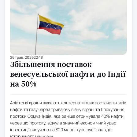
26 трав. 2026
22:18
Збільшення поставок
венесуельської нафти до Індії
на 50%
Азіатські країни шукають альтернативних постачальників
нафти та газу через триваючу війну в Ірані та блокування
протоки Ормуз. Індія, яка раніше отримувала 40% нафти
через цю протоку, відчула значний економічний удар:
інвестиції вилучено на $20 млрд, курс рупії впав до
історичного мінімуму.