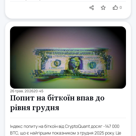
0
26 трав. 2026
20:45
Попит на біткоїн впав до
рівня грудня
Індекс попиту на біткоїн від CryptoQuant досяг -147 000
BTC, що є найгіршим показником з грудня 2025 року. Це