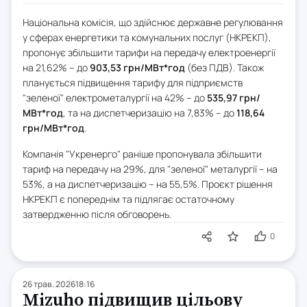
Національна комісія, що здійснює державне регулювання
у сферах енергетики та комунальних послуг (НКРЕКП),
пропонує збільшити тарифи на передачу електроенергії
на 21,62% – до
903,53 грн/МВт*год
(без ПДВ). Також
планується підвищення тарифу для підприємств
"зеленої" електрометалургії на 42% – до
535,97 грн/
МВт*год
, та на диспетчеризацію на 7,83% – до
118,64
грн/МВт*год
.
Компанія "Укренерго" раніше пропонувала збільшити
тариф на передачу на 29%, для "зеленої" металургії – на
53%, а на диспетчеризацію – на 55,5%. Проєкт рішення
НКРЕКП є попереднім та підлягає остаточному
затвердженню після обговорень.
0
26 трав. 2026
18:16
Mizuho підвищив цільову