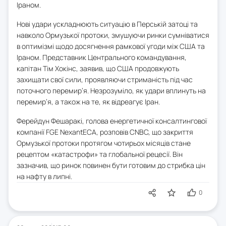
Іраном.
Нові удари ускладнюють ситуацію в Перській затоці та
навколо Ормузької протоки, змушуючи ринки сумніватися
в оптимізмі щодо досягнення рамкової угоди між США та
Іраном. Представник Центрального командування,
капітан Тім Хокінс, заявив, що США продовжують
захищати свої сили, проявляючи стриманість під час
поточного перемир’я. Незрозуміло, як удари вплинуть на
перемир’я, а також на те, як відреагує Іран.
Ферейдун Фешаракі, голова енергетичної консалтингової
компанії FGE NexantECA, розповів CNBC, що закриття
Ормузької протоки протягом чотирьох місяців стане
рецептом «катастрофи» та глобальної рецесії. Він
зазначив, що ринок повинен бути готовим до стрибка цін
на нафту в липні.
0