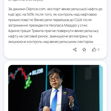
За даними Oilprice.com, експорт венесуельської нафти до
Індії зріс на 50% після того, як контроль над нафтовою
промисловістю Венесуели перейшов до США після
затримання президента Ніколаса Мадуро у січні.
Адміністрація Трампа прагне повернути венесуельську
нафту на світовий ринок, зменшуючи вплив Ірану та
зміцнюючи контроль над венесуельським сектором.
0