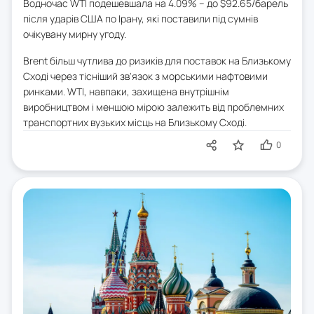
Водночас WTI подешевшала на 4.09% – до $92.65/барель
після ударів США по Ірану, які поставили під сумнів
очікувану мирну угоду.
Brent більш чутлива до ризиків для поставок на Близькому
Сході через тісніший зв'язок з морськими нафтовими
ринками. WTI, навпаки, захищена внутрішнім
виробництвом і меншою мірою залежить від проблемних
транспортних вузьких місць на Близькому Сході.
0