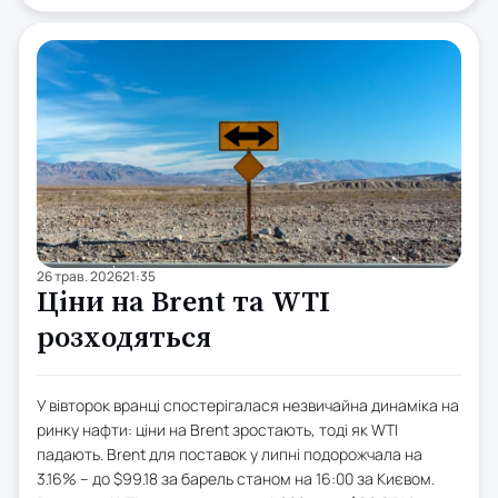
26 трав. 2026
21:35
Ціни на Brent та WTI
розходяться
У вівторок вранці спостерігалася незвичайна динаміка на
ринку нафти: ціни на Brent зростають, тоді як WTI
падають. Brent для поставок у липні подорожчала на
3.16% – до $99.18 за барель станом на 16:00 за Києвом.