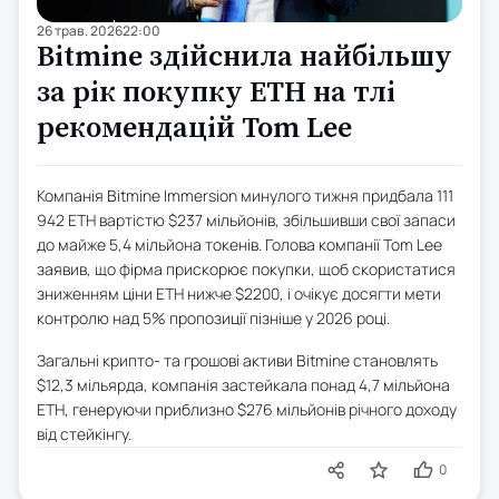
26 трав. 2026
22:00
Bitmine здійснила найбільшу
за рік покупку ETH на тлі
рекомендацій Tom Lee
Компанія Bitmine Immersion минулого тижня придбала 111
942 ETH вартістю $237 мільйонів, збільшивши свої запаси
до майже 5,4 мільйона токенів. Голова компанії Tom Lee
заявив, що фірма прискорює покупки, щоб скористатися
зниженням ціни ETH нижче $2200, і очікує досягти мети
контролю над 5% пропозиції пізніше у 2026 році.
Загальні крипто- та грошові активи Bitmine становлять
$12,3 мільярда, компанія застейкала понад 4,7 мільйона
ETH, генеруючи приблизно $276 мільйонів річного доходу
від стейкінгу.
0