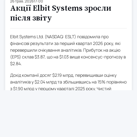
26 трав. 2026
17:00
Акції Elbit Systems зросли
після звіту
Elbit Systems Ltd. (NASDAQ: ESLT) повідомила про
фінансові результати за перший квартал 2026 року, які
перевершили очікування аналітиків. Прибуток на акцію
(EPS) склав $3.87, що на $1.03 вище консенсус-прогнозу в
$2.84.
Дохід компанії досяг $2.19 млрд, перевищивши оцінку
аналітиків у $2.04 млрд та збільшившись на 15% порівняно
з $1.90 млрд у першому кварталі 2025 року. Чистий
прибуток зріс до $186.4 млн, або 8.5% від доходу,
порівняно з $117.2 млн, або 6.2% від доходу, в першому
кварталі 2025 року. Обсяг замовлень досяг рекордного
рівня – $30.2 млрд станом на 31 березня 2026 року.
0