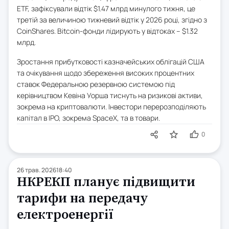
ETF, зафіксували відтік $1.47 млрд минулого тижня, це
третій за величиною тижневий відтік у 2026 році, згідно з
CoinShares. Bitcoin-фонди лідирують у відтоках – $1.32
млрд.
Зростання прибутковості казначейських облігацій США
та очікування щодо збереження високих процентних
ставок Федеральною резервною системою під
керівництвом Кевіна Уорша тиснуть на ризикові активи,
зокрема на криптовалюти. Інвестори перерозподіляють
капітал в IPO, зокрема SpaceX, та в товари.
0
26 трав. 2026
18:40
НКРЕКП планує підвищити
тарифи на передачу
електроенергії