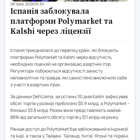
26 трав. 2026
19:30
Іспанія заблокувала
платформи Polymarket та
Kalshi через ліцензії
Іспанія приєдналася до переліку країн, які блокують
платформи Polymarket та Kalshi через відсутність
необхідних ліцензій на організацію азартних ігор.
Регулятори побоюються відсутності захисту
неповнолітніх та гравців, які самостійно виключили себе
з участі в азартних іграх.
За даними DeFiLlama, за останні 30 днів Kalshi зафіксував
обсяг торгів у розмірі приблизно $5.9 млрд, а Polymarket –
близько $3.8 млрд. Разом вони представляють майже
88% від загального обсягу торгів у $11 млрд на ринку.
Раніше доступ до Polymarket був заблокований в Індонезії
та Індії, а також у Тайвані, Таїланді, Китаї, Японії та Україні.