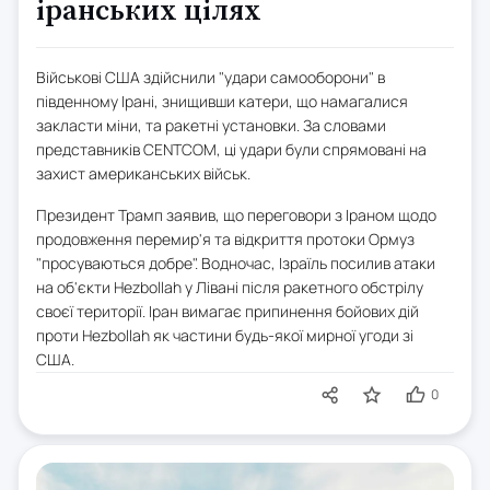
іранських цілях
Військові США здійснили "удари самооборони" в
південному Ірані, знищивши катери, що намагалися
закласти міни, та ракетні установки. За словами
представників CENTCOM, ці удари були спрямовані на
захист американських військ.
Президент Трамп заявив, що переговори з Іраном щодо
продовження перемир'я та відкриття протоки Ормуз
"просуваються добре". Водночас, Ізраїль посилив атаки
на об'єкти Hezbollah у Лівані після ракетного обстрілу
своєї території. Іран вимагає припинення бойових дій
проти Hezbollah як частини будь-якої мирної угоди зі
США.
0