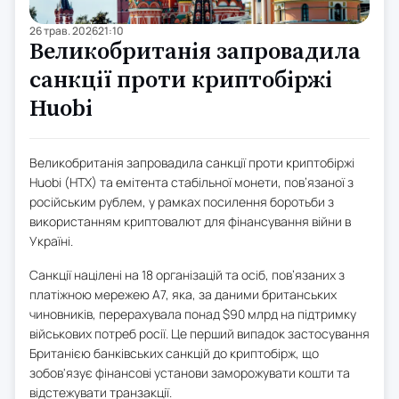
26 трав. 2026
21:10
Великобританія запровадила
санкції проти криптобіржі
Huobi
Великобританія запровадила санкції проти криптобіржі
Huobi (HTX) та емітента стабільної монети, пов’язаної з
російським рублем, у рамках посилення боротьби з
використанням криптовалют для фінансування війни в
Україні.
Санкції націлені на 18 організацій та осіб, пов’язаних з
платіжною мережею A7, яка, за даними британських
чиновників, перерахувала понад $90 млрд на підтримку
військових потреб росії. Це перший випадок застосування
Британією банківських санкцій до криптобірж, що
зобов'язує фінансові установи заморожувати кошти та
відстежувати транзакції.