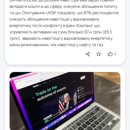
вкладати кошти в цю сферу, очікуючи збільшення попиту
та цін. Опитування UKSIF показало, що 87% респондентів
очікують збільшення інвестицій у відновлювану
енергетику після конфлікту в Ірані. Компанії, що
управляють активами на суму близько $7.4 трлн (£5.5
трлн), вважають інвестиції у відновлювану енергетику
менш ризикованими, ніж інвестиції у нафту та газ.
0