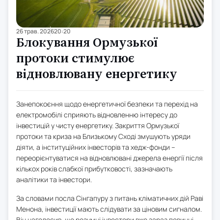
26 трав. 2026
20:20
Блокування Ормузької
протоки стимулює
відновлювану енергетику
Занепокоєння щодо енергетичної безпеки та перехід на
електромобілі сприяють відновленню інтересу до
інвестицій у чисту енергетику. Закриття Ормузької
протоки та криза на Близькому Сході змушують уряди
діяти, а інституційних інвесторів та хедж-фонди –
переорієнтуватися на відновлювані джерела енергії після
кількох років слабкої прибутковості, зазначають
аналітики та інвестори.
За словами посла Сінгапуру з питань кліматичних дій Раві
Менона, інвестиції мають слідувати за ціновим сигналом.
Він наголосив, що розумні інвестори вже зараз повинні