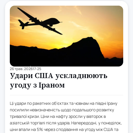
26 трав. 2026
17:25
Удари США ускладнюють
угоду з Іраном
Ці удари по ракетних об'єктах та човнам на півдні Ірану
посилили невизначеність щодо подальшого розвитку
тривалої кризи. Ціни на нафту зросли у вівторок в
азіатській торгівлі після ударів. Напередодні, у понеділок,
ціни впали на 5% через сподівання на угоду між США та