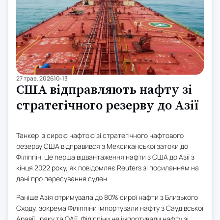
27 трав. 2026
10:13
США відправляють нафту зі
стратегічного резерву до Азії
Танкер із сирою нафтою зі стратегічного нафтового
резерву США відправився з Мексиканської затоки до
Філіппін. Це перша відвантаження нафти з США до Азії з
кінця 2022 року, як повідомляє Reuters зі посиланням на
дані про пересування суден.
Раніше Азія отримувала до 80% сирої нафти з Близького
Сходу, зокрема Філіппіни імпортували нафту з Саудівської
Аравії, Іраку та ОАЕ. Філіппіни не імпортували нафту зі