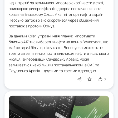
Індія, третій за величиною імпортер сирої нафти у світі,
прискорює диверсифікацію джерел постачання на тлі
кризи на Близькому Сході. У квітні імпорт нафти з країн
Перської затоки різко скоротився через обмеження
поставок з протоки Ормуз.
За даними Kpler, у травні Індія планує імпортувати
близько 417 тисяч барелів нафти на день з Венесуели, що
майже вдвічі більше, ніж у квітні. Венесуела може стати
третім за величиною постачальником нафти в Індію цього
місяця, випередивши Саудівську Аравію. Росія
залишається найбільшим постачальником, а ОАЕ та
Саудівська Аравія – другими та третіми відповідно.
0