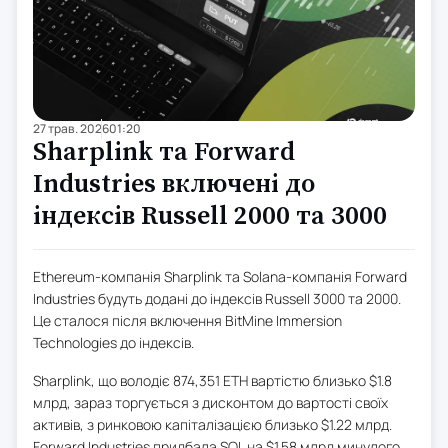
27 трав. 2026
01:20
Sharplink та Forward
Industries включені до
індексів Russell 2000 та 3000
Ethereum-компанія Sharplink та Solana-компанія Forward
Industries будуть додані до індексів Russell 3000 та 2000.
Це сталося після включення BitMine Immersion
Technologies до індексів.
Sharplink, що володіє 874,351 ETH вартістю близько $1.8
млрд, зараз торгується з дисконтом до вартості своїх
активів, з ринковою капіталізацією близько $1.22 млрд.
Forward Industries придбала SOL на $1.58 млрд минулого