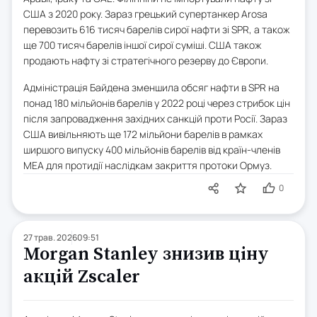
США з 2020 року. Зараз грецький супертанкер Arosa
перевозить 616 тисяч барелів сирої нафти зі SPR, а також
ще 700 тисяч барелів іншої сирої суміші. США також
продають нафту зі стратегічного резерву до Європи.
Адміністрація Байдена зменшила обсяг нафти в SPR на
понад 180 мільйонів барелів у 2022 році через стрибок цін
після запровадження західних санкцій проти Росії. Зараз
США вивільняють ще 172 мільйони барелів в рамках
ширшого випуску 400 мільйонів барелів від країн-членів
МЕА для протидії наслідкам закриття протоки Ормуз.
0
27 трав. 2026
09:51
Morgan Stanley знизив ціну
акцій Zscaler