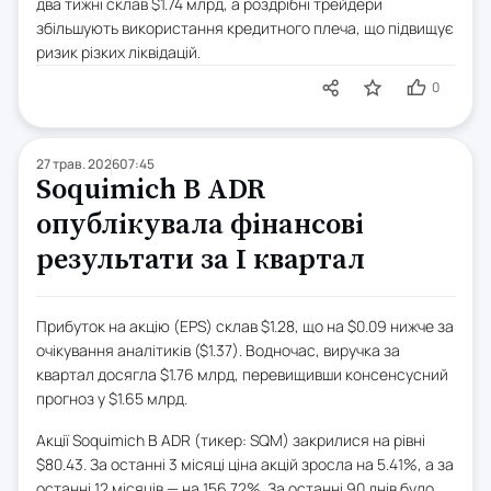
два тижні склав $1.74 млрд, а роздрібні трейдери
збільшують використання кредитного плеча, що підвищує
ризик різких ліквідацій.
0
27 трав. 2026
07:45
Soquimich B ADR
опублікувала фінансові
результати за I квартал
Прибуток на акцію (EPS) склав $1.28, що на $0.09 нижче за
очікування аналітиків ($1.37). Водночас, виручка за
квартал досягла $1.76 млрд, перевищивши консенсусний
прогноз у $1.65 млрд.
Акції Soquimich B ADR (тикер: SQM) закрилися на рівні
$80.43. За останні 3 місяці ціна акцій зросла на 5.41%, а за
останні 12 місяців — на 156.72%. За останні 90 днів було