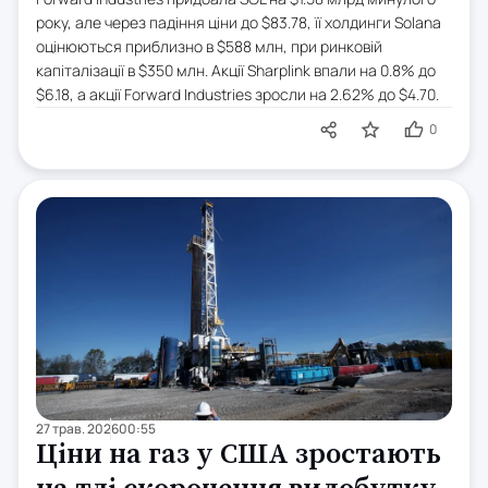
року, але через падіння ціни до $83.78, її холдинги Solana
оцінюються приблизно в $588 млн, при ринковій
капіталізації в $350 млн. Акції Sharplink впали на 0.8% до
$6.18, а акції Forward Industries зросли на 2.62% до $4.70.
0
27 трав. 2026
00:55
Ціни на газ у США зростають