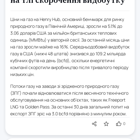
на тлі скорочення видобутку
Ціни на газ на Henry Hub, основний бенчмарк для ринку
природного газу в Північній Америці, зросли на 5.1% до
3.06 доларів США за мільйон британських теплових
одиниць (MMBtu) у вівторній сесії. За останній місяць ціни
на газ зросли майже на 16%. Середньодобовий видобуток
газу в США (нижчі 48 штатів) знизився до 109.2 мільярда
кубічних футів на день (bcfd), оскільки енергетичні
компанії скоротили виробництво після тривалого періоду
низьких цін.
Потоки газу на заводи зі зрідженого природного газу
(ЗПГ) почали відновлюватися після весняного технічного
обслуговування на основних об'єктах, таких як Freeport
LNG та Golden Pass. За останні 30 днів загальний попит на
експорт ЗПГ зріс на 3.0 bcfd порівняно з минулим роком.
0