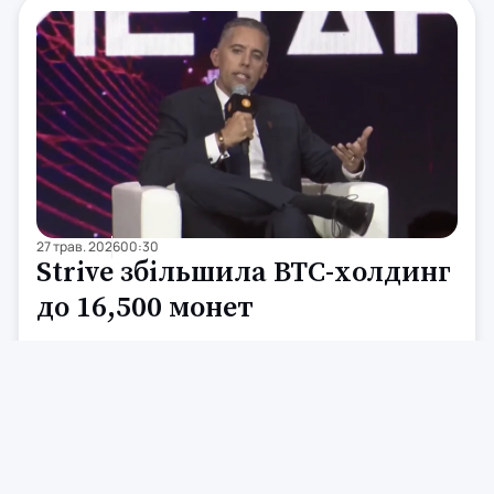
27 трав. 2026
00:30
Strive збільшила BTC-холдинг
до 16,500 монет
Компанія Strive (ASST) придбала 1,109 BTC за середньою
ціною приблизно $76,989 за монету протягом чотирьох
днів до 22 травня. Загальний обсяг BTC-холдингу
компанії тепер становить 16,500 BTC, порівняно з 15,391
BTC. Strive наразі є сьомим за величиною публічно