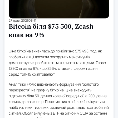
27 трав. 2026
08:11
Bitcoin біля $75 500, Zcash
впав на 9%
Ціна біткоїна знизилась до приблизно $75 498, тоді як
глобальні акції досягли рекордних максимумів,
демонструючи розбіжність між крипто та акціями. Zcash
(ZEC) впав на 9% – до $564, ставши лідером падіння
серед топ-15 криптовалют.
Аналітики FXPro відзначають формування “золотого
перехрестя” на графіку біткоїна: ціна знаходить
підтримку біля 50-денної ковзної середньої, а 200-денна
колись діяла як опір. Перетин цих ліній, який очікується
найближчими тижнями, зазвичай розглядається як бичий
сигнал. Обсяг вилучень з ETF на біткоїн у США за останні