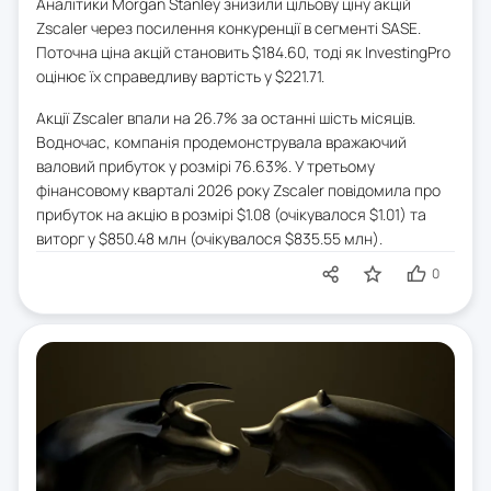
Аналітики Morgan Stanley знизили цільову ціну акцій
Zscaler через посилення конкуренції в сегменті SASE.
Поточна ціна акцій становить $184.60, тоді як InvestingPro
оцінює їх справедливу вартість у $221.71.
Акції Zscaler впали на 26.7% за останні шість місяців.
Водночас, компанія продемонструвала вражаючий
валовий прибуток у розмірі 76.63%. У третьому
фінансовому кварталі 2026 року Zscaler повідомила про
прибуток на акцію в розмірі $1.08 (очікувалося $1.01) та
виторг у $850.48 млн (очікувалося $835.55 млн).
0