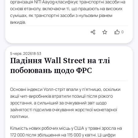
організація NITI Aayog класифікує транспортні засоби на
основі етанолу, включаючи ті, що працюють на високих
сумішах, як транспортні засоби з нульовим рівнем
викидів.
0
5 черв. 2026
18:53
Падіння Wall Street на тлі
побоювань щодо ФРС
Основні індекси Уолл-стріт впали у п'ятницю, оскільки
акції чип-виробників втратили позиції після різкого
зростання, а сильніший за очікуваний звіт щодо
зайнятості підсилив очікування жорсткої монетарної
політики.
Кількість нових робочих місць у США у травні зросла на
172 000 після збільшення на 115 000 у квітні. Ці цифри