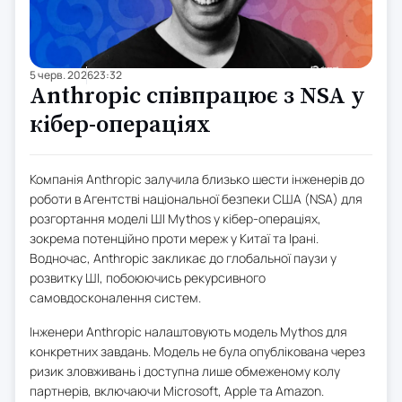
5 черв. 2026
23:32
Anthropic співпрацює з NSA у
кібер-операціях
Компанія Anthropic залучила близько шести інженерів до
роботи в Агентстві національної безпеки США (NSA) для
розгортання моделі ШІ Mythos у кібер-операціях,
зокрема потенційно проти мереж у Китаї та Ірані.
Водночас, Anthropic закликає до глобальної паузи у
розвитку ШІ, побоюючись рекурсивного
самовдосконалення систем.
Інженери Anthropic налаштовують модель Mythos для
конкретних завдань. Модель не була опублікована через
ризик зловживань і доступна лише обмеженому колу
партнерів, включаючи Microsoft, Apple та Amazon.