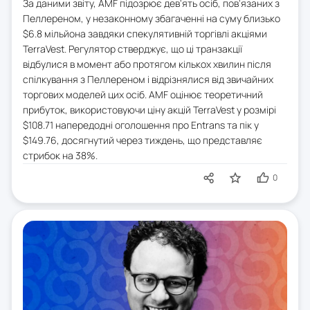
За даними звіту, AMF підозрює дев'ять осіб, пов'язаних з
Пеллереном, у незаконному збагаченні на суму близько
$6.8 мільйона завдяки спекулятивній торгівлі акціями
TerraVest. Регулятор стверджує, що ці транзакції
відбулися в момент або протягом кількох хвилин після
спілкування з Пеллереном і відрізнялися від звичайних
торгових моделей цих осіб. AMF оцінює теоретичний
прибуток, використовуючи ціну акцій TerraVest у розмірі
$108.71 напередодні оголошення про Entrans та пік у
$149.76, досягнутий через тиждень, що представляє
стрибок на 38%.
0