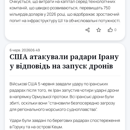
Очікується, що витрати на капітал серед технологічних
компаній, що швидко розвиваються, перевищать 750
мільярдів доларів у 2026 році, що відображає зростаючий
попит на інфраструктуру ШІ та обчислювальні потужності.
0
6 черв. 2026
06:49
США атакували радари Ірану
у відповідь на запуск дронів
Військові США 5 червня завдали удару по іранських
радарах після того, як Іран запустив чотири ударні дрони
в напрямку Ормузької протоки. Всі іранські дрони були
збиті, оскільки вони "становили безпосередню загрозу
для регіонального морського судноплавства".
Удари були завдані по берегових радарах спостереження
в Горуку та на острові Кешм.