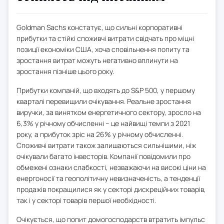
Goldman Sachs констатує, що сильні корпоративні
прибутки та стійкі споживчі витрати свідчать про міцні
позиції економіки США, хоча сповільнення попиту та
зростання витрат можуть негативно вплинути на
зростання пізніше цього року.
Прибутки компаній, що входять до S&P 500, у першому
кварталі перевищили очікування. Реальне зростання
виручки, за винятком енергетичного сектору, зросло на
6,3% у річному обчисленні – це найвищі темпи з 2021
року, а прибуток зріс на 26% у річному обчисленні.
Споживчі витрати також залишаються сильнішими, ніж
очікували багато інвесторів. Компанії повідомили про
обмежені ознаки слабкості, незважаючи на високі ціни на
енергоносії та геополітичну невизначеність, а тенденції
продажів покращилися як у секторі дискреційних товарів,
так і у секторі товарів першої необхідності.
Очікується, що попит домогосподарств втратить імпульс