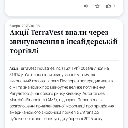
0
6 черв. 2026
00:08
Акції TerraVest впали через
звинувачення в інсайдерській
торгівлі
Акції TerraVest Industries Inc (TSX:TVK) обвалилися на
31.9% у п'ятницю після звинувачень у тому, що
виконавчий голова Чарльз Пеллерен попередив членів
сім'ї та знайомих про майбутнє велике поглинання.
Регулятор фінансового ринку Квебеку, Autorité des
Marchés Financiers (AMF), підозрює Пеллерена в
розголошенні привілейованої інформації про придбання
американського виробника причепів Entrans до
публічного оголошення угоди у березні 2025 року.