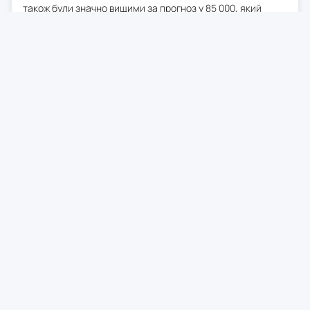
також були значно вищими за прогноз у 85 000, який
давали економісти Reuters. Грошові ринки зараз
оцінюють ймовірність підвищення процентних ставок
Федеральною резервною системою США на 25 базисних
пунктів до кінця року у 98%, порівняно з майже 60% до
публікації даних. Акції Nvidia впали на 2.5%, Intel, Micron,
AMD та Broadcom — на 4.2-6.2%. Індекс Philadelphia SE
Semiconductor впав на 5%.
0