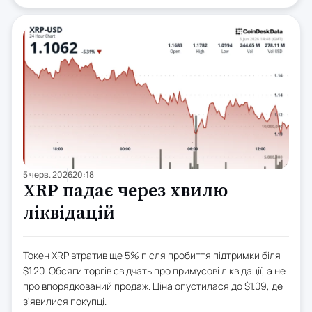
5 черв. 2026
20:18
XRP падає через хвилю
ліквідацій
Токен XRP втратив ще 5% після пробиття підтримки біля
$1.20. Обсяги торгів свідчать про примусові ліквідації, а не
про впорядкований продаж. Ціна опустилася до $1.09, де
з'явилися покупці.