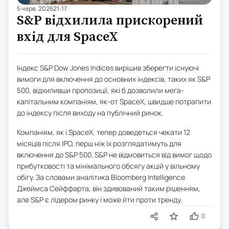
5 черв. 2026
21:17
S&P відхилила прискорений
вхід для SpaceX
Індекс S&P Dow Jones Indices вирішив зберегти існуючі
вимоги для включення до основних індексів, таких як S&P
500, відхиливши пропозиції, які б дозволили мега-
капітальним компаніям, як-от SpaceX, швидше потрапити
до індексу після виходу на публічний ринок.
Компаніям, як і SpaceX, тепер доведеться чекати 12
місяців після IPO, перш ніж їх розглядатимуть для
включення до S&P 500. S&P не відмовиться від вимог щодо
прибутковості та мінімального обсягу акцій у вільному
обігу. За словами аналітика Bloomberg Intelligence
Джеймса Сейффарта, він здивований таким рішенням,
але S&P є лідером ринку і може йти проти тренду.
0