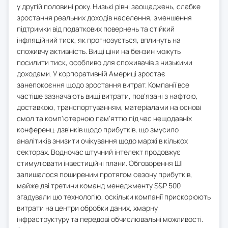
у другій половині року. Низькі рівні заощаджень, слабке
зростання реальних доходів населення, зменшення
підтримки від податкових повернень та стійкий
інфляційний тиск, як прогнозується, вплинуть на
споживчу активність. Вищі ціни на бензин можуть
посилити тиск, особливо для споживачів з низькими
доходами. У корпоративній Америці зростає
занепокоєння щодо зростання витрат. Компанії все
частіше зазначають вищі витрати, пов'язані з нафтою,
доставкою, транспортуванням, матеріалами на основі
смол та комп'ютерною пам'яттю під час нещодавніх
конференц-дзвінків щодо прибутків, що змусило
аналітиків знизити очікування щодо маржі в кількох
секторах. Водночас штучний інтелект продовжує
стимулювати інвестиційні плани. Обговорення ШІ
залишалося поширеним протягом сезону прибутків,
майже дві третини команд менеджменту S&P 500
згадували цю технологію, оскільки компанії прискорюють
витрати на центри обробки даних, хмарну
інфраструктуру та передові обчислювальні можливості.