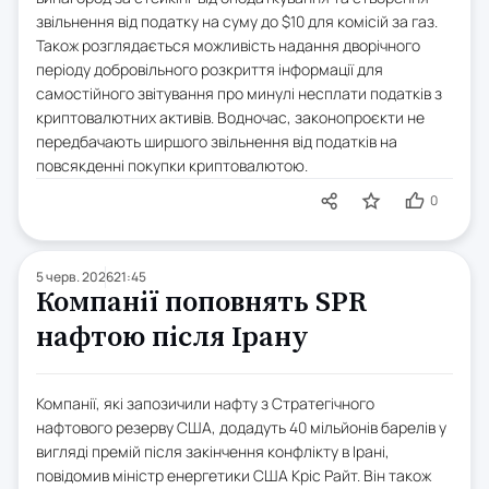
звільнення від податку на суму до $10 для комісій за газ.
Також розглядається можливість надання дворічного
періоду добровільного розкриття інформації для
самостійного звітування про минулі несплати податків з
криптовалютних активів. Водночас, законопроєкти не
передбачають ширшого звільнення від податків на
повсякденні покупки криптовалютою.
0
5 черв. 2026
21:45
Компанії поповнять SPR
нафтою після Ірану
Компанії, які запозичили нафту з Стратегічного
нафтового резерву США, додадуть 40 мільйонів барелів у
вигляді премій після закінчення конфлікту в Ірані,
повідомив міністр енергетики США Кріс Райт. Він також