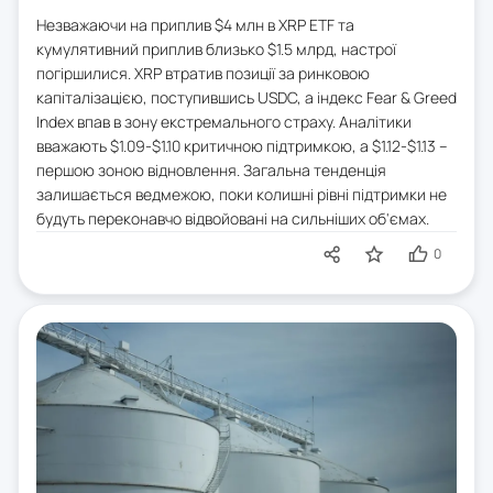
Незважаючи на приплив $4 млн в XRP ETF та
кумулятивний приплив близько $1.5 млрд, настрої
погіршилися. XRP втратив позиції за ринковою
капіталізацією, поступившись USDC, а індекс Fear & Greed
Index впав в зону екстремального страху. Аналітики
вважають $1.09-$1.10 критичною підтримкою, а $1.12-$1.13 –
першою зоною відновлення. Загальна тенденція
залишається ведмежою, поки колишні рівні підтримки не
будуть переконавчо відвойовані на сильніших об'ємах.
0