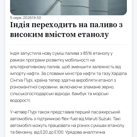
5 черв. 2026
19:50
Індія переходить на паливо з
високим вмістом етанолу
Індія запустила нову суміш палива з 85% етанолу у
рамках програми розвитку мобільності на
альтернативному паливі, щоб зменшити залежність від
імпорту нафти. За словами міністра нафти та газу Хардіпа
Сінгха Пурі, країна тепер здатна виробляти етанол з
різноманітної сировини, включаючи зламане зерно,
сільськогосподарські відходи, бамбук та морські
водорості.
У четвер Пурі також представив перший пасажирський
автомобіль з підтримкою flex-fuel від Maruti Suzuki. Такі
автомобілі можуть працювати на різних сумішах етанолу
та бензину, від E20 до E100. Урядова аналітична