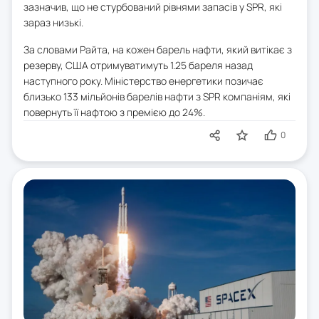
зазначив, що не стурбований рівнями запасів у SPR, які
зараз низькі.
За словами Райта, на кожен барель нафти, який витікає з
резерву, США отримуватимуть 1.25 бареля назад
наступного року. Міністерство енергетики позичає
близько 133 мільйонів барелів нафти з SPR компаніям, які
повернуть її нафтою з премією до 24%.
0