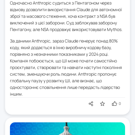
Одночасно Anthropic судиться з Пентагоном через
відмову дозволити використання Claude для автономної
зброї та масового стеження, хоча контракт з NSA був
виключений з цієї заборони. Суд заблокував заборону
Пентагону, але NSA продовжує використовувати Mythos.
За даними Anthropic, зараз Claude генерує понад 80%
коду, який додається в їхню виробничу кодову базу,
порівняно з незначними показниками у 2024 році.
Компанія побоюється, що ШІ може почати самостійно
проєктувати, створювати та навчати наступні покоління
систем, зменшуючи роль людини. Anthropic пропонує
глобальну паузу у розвитку ШІ, але визнає, що
одностороннє сповільнення лише передасть лідерство
іншим.
0