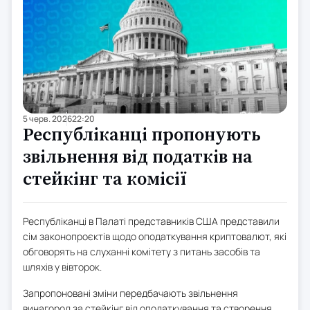
5 черв. 2026
22:20
Республіканці пропонують
звільнення від податків на
стейкінг та комісії
Республіканці в Палаті представників США представили
сім законопроєктів щодо оподаткування криптовалют, які
обговорять на слуханні комітету з питань засобів та
шляхів у вівторок.
Запропоновані зміни передбачають звільнення
винагород за стейкінг від оподаткування та створення