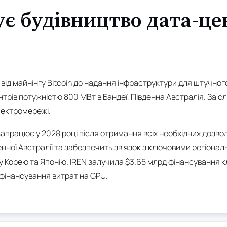
є будівництво дата-це
від майнінгу Bitcoin до надання інфраструктури для штучног
рів потужністю 800 МВт в Бандеї, Південна Австралія. За сл
лектромережі.
апрацює у 2028 році після отримання всіх необхідних дозво
енної Австралії та забезпечить зв'язок з ключовими регіон
ну Корею та Японію. IREN залучила $3.65 млрд фінансування 
 фінансування витрат на GPU.