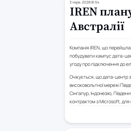
3 черв. 2026
18:54
IREN плану
Австралії
Компанія IREN, що перейшла 
побудувати кампус дата-цент
угоду про підключення до е
Очікується, що дата-центр з
високовольтної мережі Півд
Сінгапур, Індонезію, Півден
контрактом з Microsoft, для