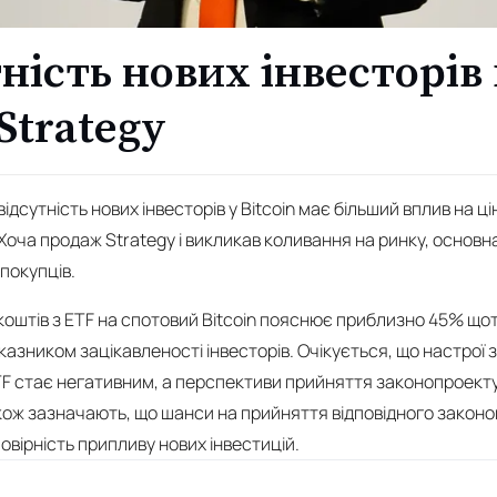
утність нових інвесторі
Strategy
відсутність нових інвесторів у Bitcoin має більший вплив на ц
 Хоча продаж Strategy і викликав коливання на ринку, основ
 покупців.
коштів з ETF на спотовий Bitcoin пояснює приблизно 45% щот
зником зацікавленості інвесторів. Очікується, що настрої
ETF стає негативним, а перспективи прийняття законопроект
ож зазначають, що шанси на прийняття відповідного законо
вірність припливу нових інвестицій.