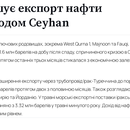
шує експорт нафти
одом Ceyhan
ключових родовищах, зокрема West Qurna 1, Majnoon та Fauqi
.6 млн барелів на добу після спаду, спричиненого кризою в О
отягом останніх трьох місяців стикалася з економічною зале
озширення експорту через трубопровід Ірак-Туреччина до по
 барелів протягом двох з половиною місяців. Також розгляда
рію та Йорданію. У травні морські експортні поставки іраксь
вняно з 3.32 млн барелів у травні минулого року. Дохід від н
ним рівнем.