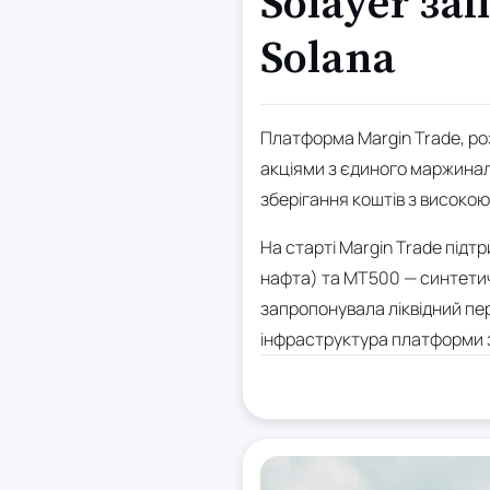
Solayer за
Solana
Платформа Margin Trade, ро
акціями з єдиного маржиналь
зберігання коштів з високо
На старті Margin Trade підт
нафта) та MT500 — синтетич
запропонувала ліквідний пер
інфраструктура платформи з