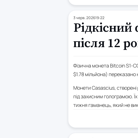
3 черв. 2026
19:22
Рідкісний 
після 12 ро
Фізична монета Bitcoin S1-C
$1.78 мільйона) переказано 
Монети Casascius, створені
під захисним голограмою. Їх
тижня гаманець, який не вик