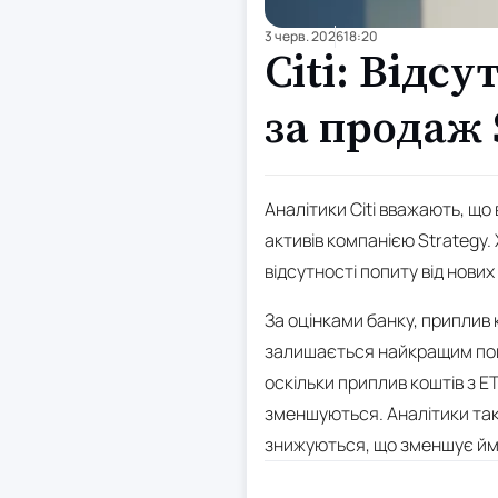
3 черв. 2026
18:20
Citi: Відс
за продаж 
Аналітики Citi вважають, що 
активів компанією Strategy.
відсутності попиту від нових
За оцінками банку, приплив 
залишається найкращим пока
оскільки приплив коштів з 
зменшуються. Аналітики так
знижуються, що зменшує ймо