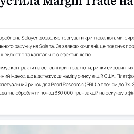
пустила Margin Trade на
зроблена Solayer, дозволяє торгувати криптовалютами, си
ного рахунку на Solana. За заявою компанії, це поєднує про
ю швидкістю та капітальною ефективністю.
римує контракти на основні криптовалюти, ринки сировинних 
ний індекс, що відстежує динаміку ринку акцій США. Платф
петуальний ринок для Pearl Research (PRL) з плечем до 3x. 
датна обробляти понад 330 000 транзакцій на секунду з фін