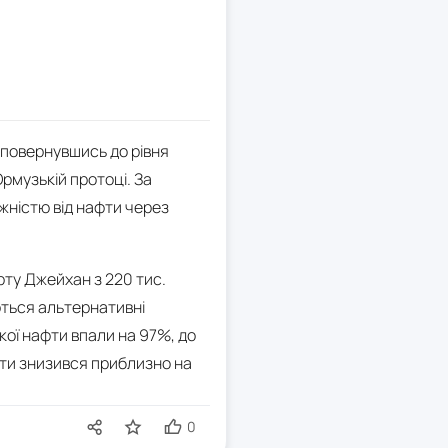
, повернувшись до рівня
рмузькій протоці. За
жністю від нафти через
рту Джейхан з 220 тис.
ються альтернативні
кої нафти впали на 97%, до
афти знизився приблизно на
0