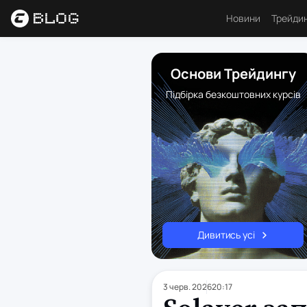
Новини
Трейди
Аналі
Основи Трейдингу
Основ
Підбірка безкоштовних курсів
Психо
Торго
Індик
Ресу
Дивитись усі
3 черв. 2026
20:17