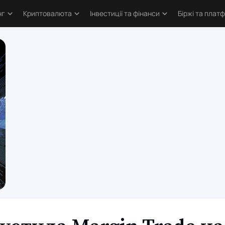
нг
Криптовалюта
Інвестиції та фінанси
Біржі та плат
тика
Основи криптовалют
Основи інвестування
Криптобіржі
и трейдингу
Bitcoin
Облігації та деривативи
Форекс бро
логія трейдинга
Альткоїни та токени
Фондовий ринок
Торгові пл
ві стратегії
Defi та Web3
Метали
атори
Аірдропи та ретродропи
рси
Криптогаманці