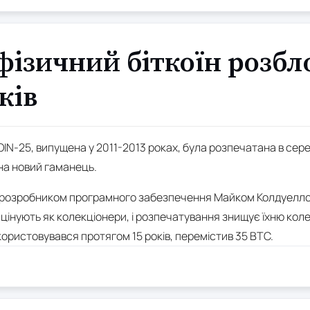
фізичний біткоїн розб
ків
OIN-25, випущена у 2011-2013 роках, була розпечатана в сер
на новий гаманець.
 розробником програмного забезпечення Майком Колдуеллом,
 цінують як колекціонери, і розпечатування знищує їхню коле
ористовувався протягом 15 років, перемістив 35 BTC.