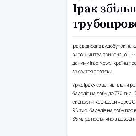
Ірак збіль
трубопров
Ірак відновив видобуток на 
виробництва приблизно 1.5-1
даними IraqiNews, країна пр
закриття протоки.
Уряд Іраку схвалив плани р
барелів на добу до 770 тис.
експортні коридори через Си
96 тис. барелів на добу порі
$5 млрд порівняно з довоєн