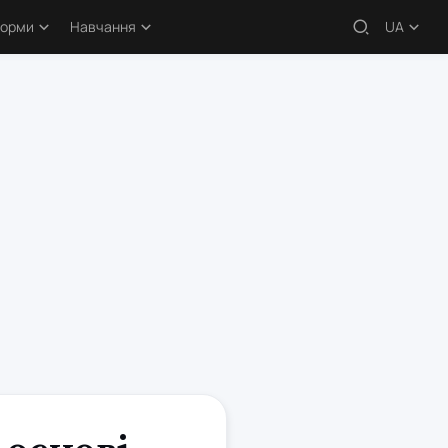
форми
Навчання
UA
 – огляди
Навчальні статті
кери
Безкоштовні курси
атформи