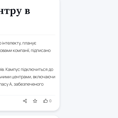
нтру в
о інтелекту, планує
овами компанії, підписано
лів. Кампус підключиться до
альними центрами, включаючи
класу А, забезпеченого
0