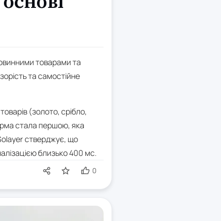
 основі
ровинними товарами та
зорість та самостійне
товарів (золото, срібло,
орма стала першою, яка
Solayer стверджує, що
алізацією близько 400 мс.
0