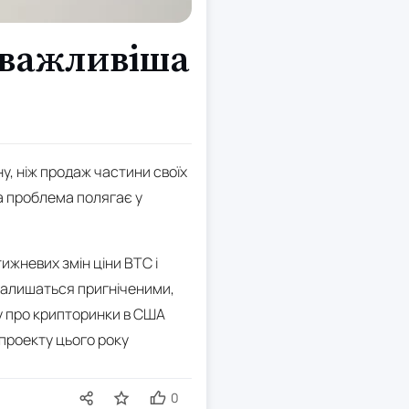
в важливіша
іну, ніж продаж частини своїх
на проблема полягає у
ижневих змін ціни BTC і
 залишаться пригніченими,
у про крипторинки в США
проекту цього року
0