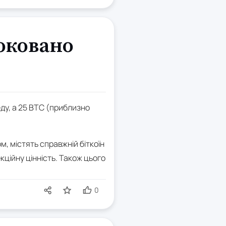
локовано
еду, а 25 BTC (приблизно
 містять справжній біткоїн
кційну цінність. Також цього
0