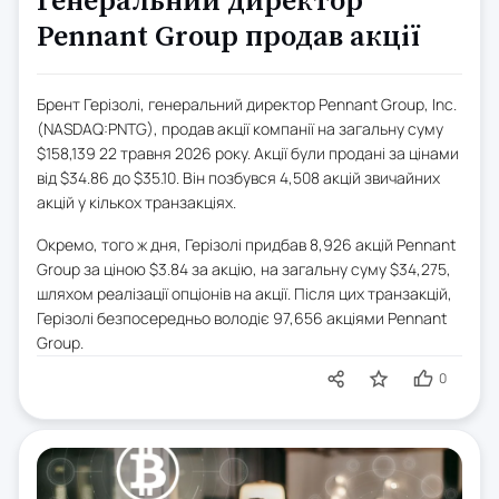
Генеральний директор
Pennant Group продав акції
Брент Герізолі, генеральний директор Pennant Group, Inc.
(NASDAQ:PNTG), продав акції компанії на загальну суму
$158,139 22 травня 2026 року. Акції були продані за цінами
від $34.86 до $35.10. Він позбувся 4,508 акцій звичайних
акцій у кількох транзакціях.
Окремо, того ж дня, Герізолі придбав 8,926 акцій Pennant
Group за ціною $3.84 за акцію, на загальну суму $34,275,
шляхом реалізації опціонів на акції. Після цих транзакцій,
Герізолі безпосередньо володіє 97,656 акціями Pennant
Group.
0