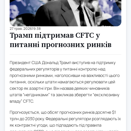
27 трав. 2026
19:38
Трамп підтримав CFTC у
питанні прогнозних ринків
Президент США Дональд Трамп виступив на підтримку
федеральних регуляторів у питанні контролю над
прогнозними ринками, наголосивши на важливості цього
питання, оскільки штати намагаються регулювати цей
сектор як азартні ігри. Він назвав деяких чиновників
штатів “негідниками” та закликав зберегти “ексклюзивну
владу” CFTC.
Прогнозується, що обсяг прогнозних ринків досягне $1
трлн до 2030 року. Федеральні регулятори розглядають їх
як контрактні угоди, що підпадають під правила