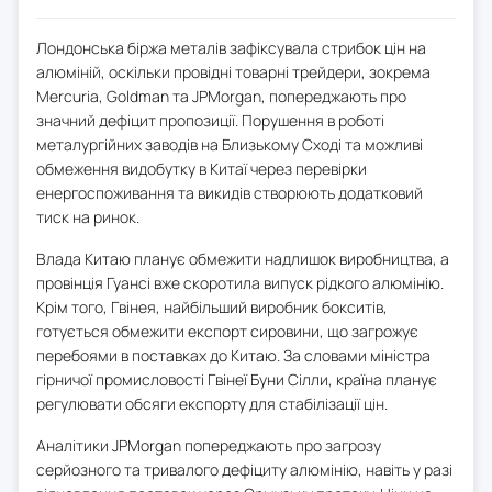
Лондонська біржа металів зафіксувала стрибок цін на
алюміній, оскільки провідні товарні трейдери, зокрема
Mercuria, Goldman та JPMorgan, попереджають про
значний дефіцит пропозиції. Порушення в роботі
металургійних заводів на Близькому Сході та можливі
обмеження видобутку в Китаї через перевірки
енергоспоживання та викидів створюють додатковий
тиск на ринок.
Влада Китаю планує обмежити надлишок виробництва, а
провінція Гуансі вже скоротила випуск рідкого алюмінію.
Крім того, Гвінея, найбільший виробник бокситів,
готується обмежити експорт сировини, що загрожує
перебоями в поставках до Китаю. За словами міністра
гірничої промисловості Гвінеї Буни Сілли, країна планує
регулювати обсяги експорту для стабілізації цін.
Аналітики JPMorgan попереджають про загрозу
серйозного та тривалого дефіциту алюмінію, навіть у разі