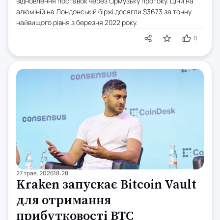
відновлення поставок через Ормузьку протоку. Ціни на
алюміній на Лондонській біржі досягли $3673 за тонну –
найвищого рівня з березня 2022 року.
0
27 трав. 2026
18:28
Kraken запускає Bitcoin Vault
для отримання
прибутковості BTC