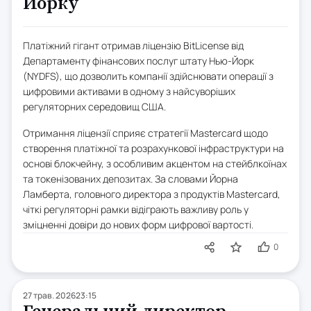
Йорку
Платіжний гігант отримав ліцензію BitLicense від
Департаменту фінансових послуг штату Нью-Йорк
(NYDFS), що дозволить компанії здійснювати операції з
цифровими активами в одному з найсуворіших
регуляторних середовищ США.
Отримання ліцензії сприяє стратегії Mastercard щодо
створення платіжної та розрахункової інфраструктури на
основі блокчейну, з особливим акцентом на стейблкоїнах
та токенізованих депозитах. За словами Йорна
Ламберта, головного директора з продуктів Mastercard,
чіткі регуляторні рамки відіграють важливу роль у
зміцненні довіри до нових форм цифрової вартості.
0
27 трав. 2026
23:15