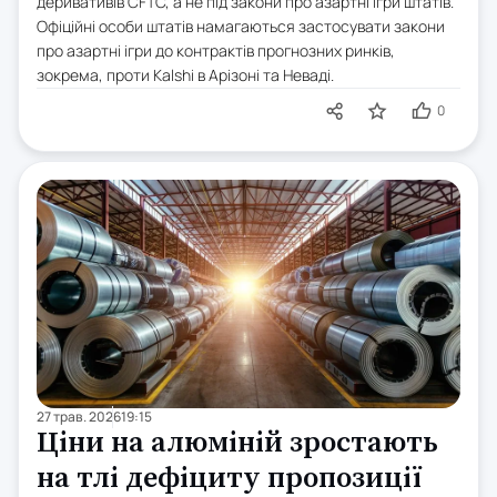
деривативів CFTC, а не під закони про азартні ігри штатів.
Офіційні особи штатів намагаються застосувати закони
про азартні ігри до контрактів прогнозних ринків,
зокрема, проти Kalshi в Арізоні та Неваді.
0
27 трав. 2026
19:15
Ціни на алюміній зростають
на тлі дефіциту пропозиції