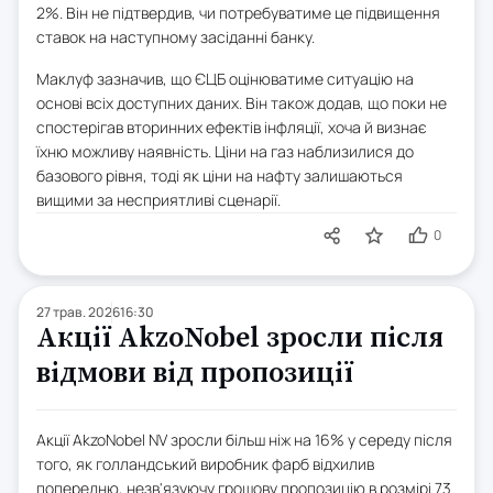
2%. Він не підтвердив, чи потребуватиме це підвищення
ставок на наступному засіданні банку.
Маклуф зазначив, що ЄЦБ оцінюватиме ситуацію на
основі всіх доступних даних. Він також додав, що поки не
спостерігав вторинних ефектів інфляції, хоча й визнає
їхню можливу наявність. Ціни на газ наблизилися до
базового рівня, тоді як ціни на нафту залишаються
вищими за несприятливі сценарії.
0
27 трав. 2026
16:30
Акції AkzoNobel зросли після
відмови від пропозиції
Акції AkzoNobel NV зросли більш ніж на 16% у середу після
того, як голландський виробник фарб відхилив
попередню, незв'язуючу грошову пропозицію в розмірі 73