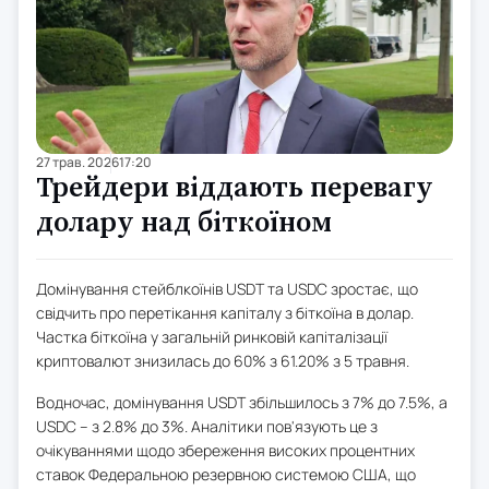
27 трав. 2026
17:20
Трейдери віддають перевагу
долару над біткоїном
Домінування стейблкоїнів USDT та USDC зростає, що
свідчить про перетікання капіталу з біткоїна в долар.
Частка біткоїна у загальній ринковій капіталізації
криптовалют знизилась до 60% з 61.20% з 5 травня.
Водночас, домінування USDT збільшилось з 7% до 7.5%, а
USDC – з 2.8% до 3%. Аналітики пов'язують це з
очікуваннями щодо збереження високих процентних
ставок Федеральною резервною системою США, що