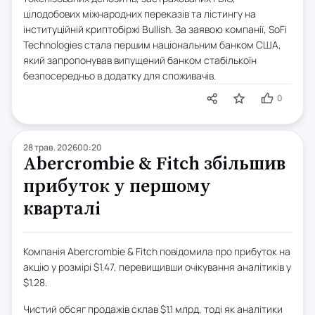
цілодобових міжнародних переказів та лістингу на
інституційній криптобіржі Bullish. За заявою компанії, SoFi
Technologies стала першим національним банком США,
який запропонував випущений банком стабількоїн
безпосередньо в додатку для споживачів.
0
28 трав. 2026
00:20
Abercrombie & Fitch збільшив
прибуток у першому
кварталі
Компанія Abercrombie & Fitch повідомила про прибуток на
акцію у розмірі $1.47, перевищивши очікування аналітиків у
$1.28.
Чистий обсяг продажів склав $1.1 млрд, тоді як аналітики