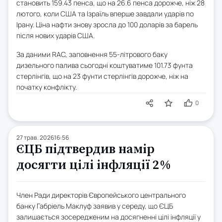
становить 159.43 пенса, що на 26.6 пенса дорожче, ніж 28
лютого, коли США та Ізраїль вперше завдали ударів по
Ірану. Ціна нафти знову зросла до 100 доларів за барель
після нових ударів США.
За даними RAC, заповнення 55-літрового баку
дизельного палива сьогодні коштуватиме 101.73 фунта
стерлінгів, що на 23 фунти стерлінгів дорожче, ніж на
початку конфлікту.
0
27 трав. 2026
16:56
ЄЦБ підтвердив намір
досягти цілі інфляції 2%
Член Ради директорів Європейського центрального
банку Габріель Маклуф заявив у середу, що ЄЦБ
залишається зосередженим на досягненні цілі інфляції у