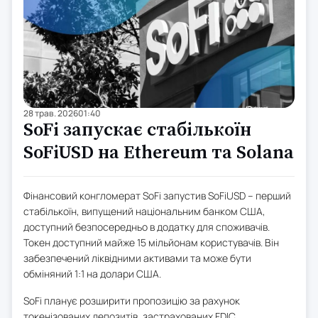
28 трав. 2026
01:40
SoFi запускає стабількоїн
SoFiUSD на Ethereum та Solana
Фінансовий конгломерат SoFi запустив SoFiUSD – перший
стабількоїн, випущений національним банком США,
доступний безпосередньо в додатку для споживачів.
Токен доступний майже 15 мільйонам користувачів. Він
забезпечений ліквідними активами та може бути
обміняний 1:1 на долари США.
SoFi планує розширити пропозицію за рахунок
токенізованих депозитів, застрахованих FDIC,