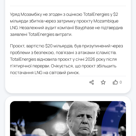
Уряд Мозамбіку не згоден з оцінкою TotalEnergies у $2
мільярди збитків через затримку проєкту Mozambique
LNG. Незалежний аудит компанії Bayphase не підтвердив
заявлені TotalEnergies витрати.
Проєкт, вартістю $20 мільярдів, був призупинений через
проблеми з безпекою, пов'язані з атаками ісламістів.
TotalEnergies відновила проєкт у січні 2026 року після
п'ятирічної перерви. Очікується, що проєкт збільшить
постачання LNG на світовий ринок.
0