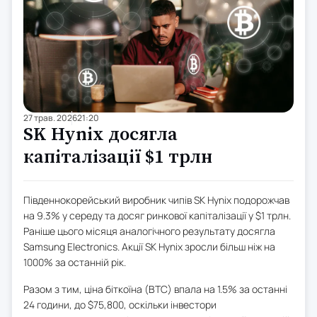
27 трав. 2026
21:20
SK Hynix досягла
капіталізації $1 трлн
Південнокорейський виробник чипів SK Hynix подорожчав
на 9.3% у середу та досяг ринкової капіталізації у $1 трлн.
Раніше цього місяця аналогічного результату досягла
Samsung Electronics. Акції SK Hynix зросли більш ніж на
1000% за останній рік.
Разом з тим, ціна біткоїна (BTC) впала на 1.5% за останні
24 години, до $75,800, оскільки інвестори