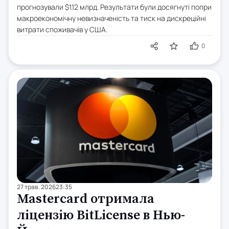
прогнозували $1.12 млрд. Результати були досягнуті попри
макроекономічну невизначеність та тиск на дискреційні
витрати споживачів у США.
0
27 трав. 2026
23:35
Mastercard отримала
ліцензію BitLicense в Нью-