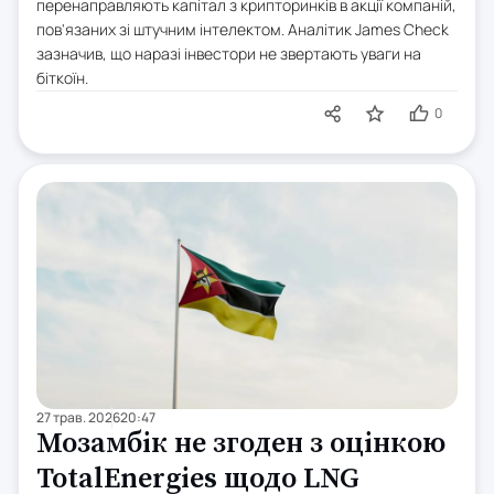
перенаправляють капітал з крипторинків в акції компаній,
пов'язаних зі штучним інтелектом. Аналітик James Check
зазначив, що наразі інвестори не звертають уваги на
біткоїн.
0
27 трав. 2026
20:47
Мозамбік не згоден з оцінкою
TotalEnergies щодо LNG