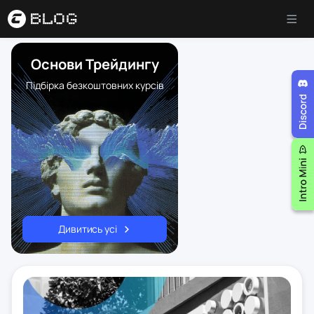
Основи Трейдингу
Підбірка безкоштовних курсів
Дивитись усі