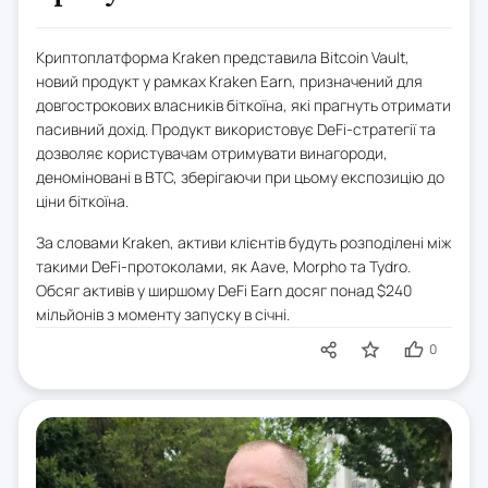
Криптоплатформа Kraken представила Bitcoin Vault,
новий продукт у рамках Kraken Earn, призначений для
довгострокових власників біткоїна, які прагнуть отримати
пасивний дохід. Продукт використовує DeFi-стратегії та
дозволяє користувачам отримувати винагороди,
деноміновані в BTC, зберігаючи при цьому експозицію до
ціни біткоїна.
За словами Kraken, активи клієнтів будуть розподілені між
такими DeFi-протоколами, як Aave, Morpho та Tydro.
Обсяг активів у ширшому DeFi Earn досяг понад $240
мільйонів з моменту запуску в січні.
0