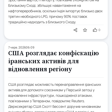
Близькому Сході, збільшує навантаження на
нафтопереробників, оскільки Індія імпортує близько двох
третин необхідного LPG, причому 90% поставок
традиційно надходить з Близького Сходу.
0
7 черв. 2026
06:09
США розглядає конфіскацію
іранських активів для
відновлення регіону
США розглядає можливість перенаправлення іранських
активів для допомоги союзникам у Перській затоці у
відновленні інфраструктури, пошкодженої атаками,
пов'язаними з Тегераном, повідомляє Reuters.
Держсекретар США Скотт Бессент доручив чиновникам
оцінити збитки, завдані партнерам США в регіоні, та