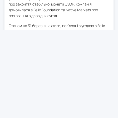
про закриття стабільної монети USDH. Компанія
домовилася з Felix Foundation та Native Markets про
розірвання відповідних угод.
Станом на 31 березня, активи, пов'язані з угодою з Felix,
оцінювалися приблизно в $18.3 млн, а з Native Markets — в
$10.4 млн. Hyperion планує перерозподілити близько
800,000 токенів HYPE (40% від загального обсягу) в більш
прибуткові стратегії.
0
6 черв. 2026
20:43
Гаманець співзасновника
Ethereum перевів 110 000 ETH
Гаманець, який, імовірно, належить Джозефу Любіну,
перевів 110 000 ETH (приблизно $170.78 мільйона) на три
різні адреси, щоб підтримати позицію в $259 мільйонів