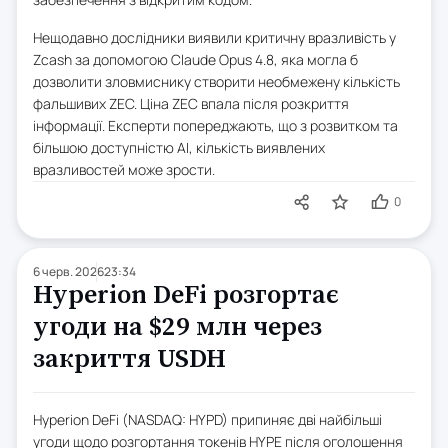
Нещодавно дослідники виявили критичну вразливість у
Zcash за допомогою Claude Opus 4.8, яка могла б
дозволити зловмиснику створити необмежену кількість
фальшивих ZEC. Ціна ZEC впала після розкриття
інформації. Експерти попереджають, що з розвитком та
більшою доступністю AI, кількість виявлених
вразливостей може зрости.
0
6 черв. 2026
23:34
Hyperion DeFi розгортає
угоди на $29 млн через
закриття USDH
Hyperion DeFi (NASDAQ: HYPD) припиняє дві найбільші
угоди щодо розгортання токенів HYPE після оголошення