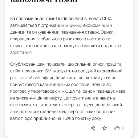
За словами аналітиків Goldman Sachs, долар США
залишається підтриманим міцними економічними
даними та очікуваннями підвищення ставок. Однак,
покращення глобального ризикового настрою та
стійкість іноземних валют можуть обмежити подальше
зростання.
Опубліковані дані показали, що сильний ринок праці та
стійкі показники ISM вказують на солідний економічний
ріст та стійкий інфляційний тиск, що підтримує вищі
прибутковості казначейських облігацій. Водночас,
прогрес у переговорах між США та Іраном підвищує надії
на зниження цін на нафту, що позитивно впливає на
економіки, які імпортують енергію. Індекс долара, який
значною мірою залежить від євро та інших основних
валют, зріс приблизно на 1.5% з початку року.
0