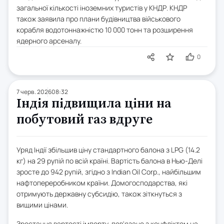
загальної кількості іноземних туристів у КНДР. КНДР
також заявила про плани будівництва військового
корабля водотоннажністю 10 000 тонн та розширення
ядерного арсеналу.
0
7 черв. 2026
08:32
Індія підвищила ціни на
побутовий газ вдруге
Уряд Індії збільшив ціну стандартного балона з LPG (14.2
кг) на 29 рупій по всій країні. Вартість балона в Нью-Делі
зросте до 942 рупій, згідно з Indian Oil Corp., найбільшим
нафтопереробником країни. Домогосподарства, які
отримують державну субсидію, також зіткнуться з
вищими цінами.
Зростання вартості імпорту, пов'язане з конфліктом на