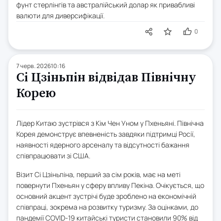
фунт стерлінгів та австралійський долар як привабливі
валюти для диверсифікації.
0
7 черв. 2026
10:16
Сі Цзіньпін відвідав Північну
Корею
Лідер Китаю зустрівся з Кім Чен Уном у Пхеньяні. Північна
Корея демонструє впевненість завдяки підтримці Росії,
наявності ядерного арсеналу та відсутності бажання
співпрацювати зі США.
Візит Сі Цзіньпіна, перший за сім років, має на меті
повернути Пхеньян у сферу впливу Пекіна. Очікується, що
основний акцент зустрічі буде зроблено на економічній
співпраці, зокрема на розвитку туризму. За оцінками, до
пандемії COVID-19 китайські туристи становили 90% від