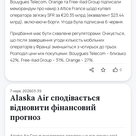
Bouygues Telecom, Orange та Free-iliad Group підписали
меморандум про намір з Altice France щодо купівлі
оператора зв'язку SFR за €20.35 млрд (еквівалент $23.44
млрд), включаючи борги. Угода була підписана 6 червня.
Придбання має бути схвалене регуляторами. Очікується,
що після завершення угоди кількість мобільних
операторів у Франції зменшиться з чотирьох до трьох.
Розподіл ціни між покупцями: Bouygues Telecom – близько
42%, Free-iliad Group – 31%, Orange – 27%.
0
7 черв. 2026
03:39
Alaska Air сподівається
відновити фінансовий
прогноз
Alaska Air Group висловлює сподівання відновити свій