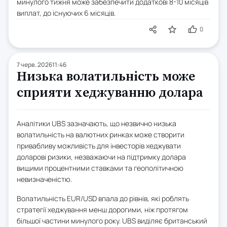
минулого тижня може забезпечити додаткові 8-10 місяців
виплат, до існуючих 6 місяців.
0
7 черв. 2026
11:46
Низька волатильність може
сприяти хеджуванню долара
Аналітики UBS зазначають, що незвично низька
волатильність на валютних ринках може створити
привабливу можливість для інвесторів хеджувати
доларові ризики, незважаючи на підтримку долара
вищими процентними ставками та геополітичною
невизначеністю.
Волатильність EUR/USD впала до рівнів, які роблять
стратегії хеджування менш дорогими, ніж протягом
більшої частини минулого року. UBS виділяє британський