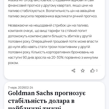
фінансовий прогноз у другому кварталі, якщо ціни на
паливо стабілізуються. Волатильність цін на авіаційне
паливо змусила перевізника відкликати річний прогноз.
Незважаючи на нещодавній стрибок цін на паливо,
компанія очікує, що вищі тарифи та стійкий попит
допоможуть компенсувати більшість збитків у другій
половині року. Операційний грошовий потік може впасти
до нуля або навіть стати трохи позитивним у другій
половині року. Кількість корпоративних бронювань на
наступні 90 днів зросла на 20-30% порівняно з минулим
роком.
0
7 черв. 2026
02:24
Goldman Sachs прогнозує
стабільність долара в
найближчі тижні