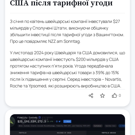
США після тарифної угоди
З січня по квітень швейцарські компанії інвестували $27
мільярдів у Сполучені Штати, виконуючи обіцянку
збільшити інвестиції після тарифної угоди з Вашингтоном.
Про це повідомляє NZZ am Sonntag.
У листопаді 2024 року Швейцарія та США домовилися, що
швейцарські компанії інвестують $200 мільярдів у США
протягом наступних п’яти років. Угода передбачала
зниження тарифів на швейцарські товари з 39% до 15%
після їх підвищення у серпні. Серед інвесторів – Novartis,
Roche та Ypsomed, які розширюють виробництво в США.
0