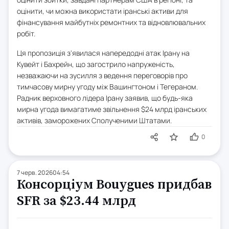
оцінити, чи можна використати іранські активи для
фінансування майбутніх ремонтних та відновлювальних
робіт.
Ця пропозиція з'явилася напередодні атак Ірану на
Кувейт і Бахрейн, що загострило напруженість,
незважаючи на зусилля з ведення переговорів про
тимчасову мирну угоду між Вашингтоном і Тегераном.
Радник верховного лідера Ірану заявив, що будь-яка
мирна угода вимагатиме звільнення $24 млрд іранських
активів, заморожених Сполученими Штатами.
0
7 черв. 2026
04:54
Консорціум Bouygues придбав
SFR за $23.44 млрд