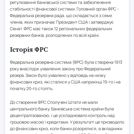
регулювання банківської системи та забезпечення
стабільності фінансової системи. Головний орган ФРС -
Федеральна резервна рада, що складається з семи
членів, яких призначає Президент США і затверджує
Сенат. ФРС має також 12 регіональних федеральних
резервних банків, розподілених по всій країні.
Історія ФРС
Федеральна резервна система (ФРС) була створена 1913
року внаслідок ухвалення закону про Федеральний
резерв. Закон було ухвалено у відповідь на низку
фінансових криз, які сталися у США наприкінці 19-го і на
початку 20-го століть.
До створення ФРС Сполучені Штати не мали
центрального банку. Банківська система країни була
децентралізованою, і це ускладнювало контроль над
грошовою масою і кредитами. У результаті це призводило
до фінансових криз, коли банки розорялися, а вкладники