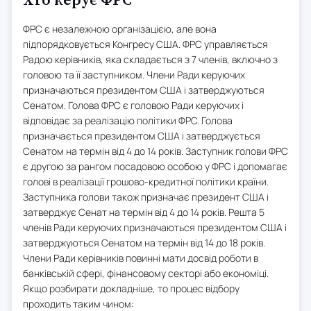
Хто керує ФРС
ФРС є незалежною організацією, але вона
підпорядковується Конгресу США. ФРС управляється
Радою керівників, яка складається з 7 членів, включно з
головою та її заступником. Члени Ради керуючих
призначаються президентом США і затверджуються
Сенатом. Голова ФРС є головою Ради керуючих і
відповідає за реалізацію політики ФРС. Голова
призначається президентом США і затверджується
Сенатом на термін від 4 до 14 років. Заступник голови ФРС
є другою за рангом посадовою особою у ФРС і допомагає
голові в реалізації грошово-кредитної політики країни.
Заступника голови також призначає президент США і
затверджує Сенат на термін від 4 до 14 років. Решта 5
членів Ради керуючих призначаються президентом США і
затверджуються Сенатом на термін від 14 до 18 років.
Члени Ради керівників повинні мати досвід роботи в
банківській сфері, фінансовому секторі або економіці.
Якщо розбирати докладніше, то процес відбору
проходить таким чином: