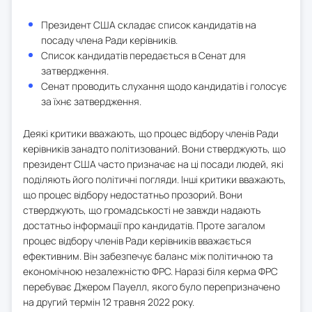
Президент США складає список кандидатів на
посаду члена Ради керівників.
Список кандидатів передається в Сенат для
затвердження.
Сенат проводить слухання щодо кандидатів і голосує
за їхнє затвердження.
Деякі критики вважають, що процес відбору членів Ради
керівників занадто політизований. Вони стверджують, що
президент США часто призначає на ці посади людей, які
поділяють його політичні погляди. Інші критики вважають,
що процес відбору недостатньо прозорий. Вони
стверджують, що громадськості не завжди надають
достатньо інформації про кандидатів. Проте загалом
процес відбору членів Ради керівників вважається
ефективним. Він забезпечує баланс між політичною та
економічною незалежністю ФРС. Наразі біля керма ФРС
перебуває Джером Пауелл, якого було перепризначено
на другий термін 12 травня 2022 року.