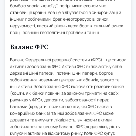
бомбою уповільненої дії, погіршивши економічне
становище країни. Усе це відбувається в синхронізації з
іншими проблемами: брак енергоресурсів, ринок
нерухомості, високий рівень держ. боргів, сильний ринок
праці, зовнішні геополітичні проблеми та інші.
Баланс ФРС
Баланс Федеральної резервної системи (ФРС) - це список
активів і зобов'язань ФРС. Активи ФРС включають у себе
державні цінні папери, іпотечні цінні папери, боргові
зобов'язання іноземних центральних банків, золото та
інші активи. Зобов'язання ФРС включають резерви банків
(кошти, які банки повинні за законом тримати на своїх
рахунках у ФРС), депозити, заборгованості перед
банками (кредити і позикові кошти, які ФРС взяла в
комерційних банків) та інші зобов'язання. ФРС може
додавати та вилучати ліквідність, змінюючи активи і
зобов'язання на своєму балансі. ФРС додає ліквідність,
купуючи активи на відкритому ринку. Коли ФРС купує