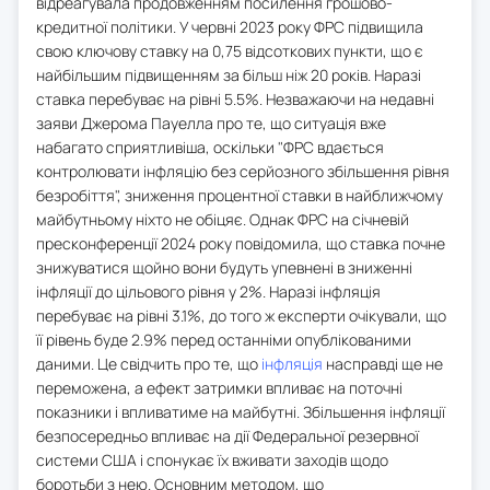
відреагувала продовженням посилення грошово-
кредитної політики. У червні 2023 року ФРС підвищила
свою ключову ставку на 0,75 відсоткових пункти, що є
найбільшим підвищенням за більш ніж 20 років. Наразі
ставка перебуває на рівні 5.5%. Незважаючи на недавні
заяви Джерома Пауелла про те, що ситуація вже
набагато сприятливіша, оскільки "ФРС вдається
контролювати інфляцію без серйозного збільшення рівня
безробіття", зниження процентної ставки в найближчому
майбутньому ніхто не обіцяє. Однак ФРС на січневій
пресконференції 2024 року повідомила, що ставка почне
знижуватися щойно вони будуть упевнені в зниженні
інфляції до цільового рівня у 2%. Наразі інфляція
перебуває на рівні 3.1%, до того ж експерти очікували, що
її рівень буде 2.9% перед останніми опублікованими
даними. Це свідчить про те, що
інфляція
насправді ще не
переможена, а ефект затримки впливає на поточні
показники і впливатиме на майбутні. Збільшення інфляції
безпосередньо впливає на дії Федеральної резервної
системи США і спонукає їх вживати заходів щодо
боротьби з нею. Основним методом, що