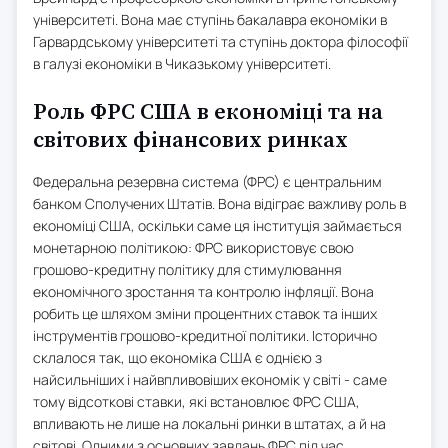
університеті. Вона має ступінь бакалавра економіки в
Гарвардському університеті та ступінь доктора філософії
в галузі економіки в Чиказькому університеті.
Роль ФРС США в економіці та на
світових фінансових ринках
Федеральна резервна система (ФРС) є центральним
банком Сполучених Штатів. Вона відіграє важливу роль в
економіці США, оскільки саме ця інституція займається
монетарною політикою: ФРС використовує свою
грошово-кредитну політику для стимулювання
економічного зростання та контролю інфляції. Вона
робить це шляхом зміни процентних ставок та інших
інструментів грошово-кредитної політики. Історично
склалося так, що економіка США є однією з
найсильніших і найвпливовіших економік у світі - саме
тому відсоткові ставки, які встановлює ФРС США,
впливають не лише на локальні ринки в штатах, а й на
світові. Одними з основних завдань ФРС під час