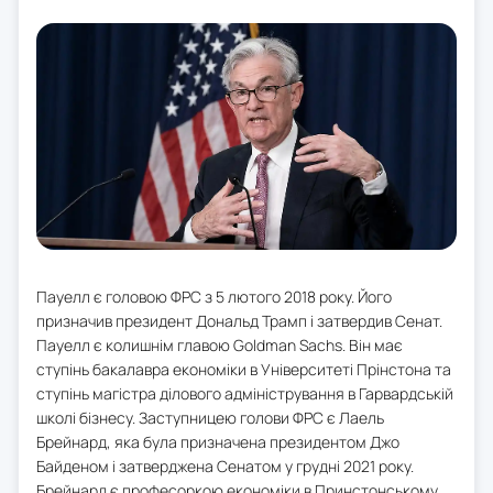
Пауелл є головою ФРС з 5 лютого 2018 року. Його
призначив президент Дональд Трамп і затвердив Сенат.
Пауелл є колишнім главою Goldman Sachs. Він має
ступінь бакалавра економіки в Університеті Прінстона та
ступінь магістра ділового адміністрування в Гарвардській
школі бізнесу. Заступницею голови ФРС є Лаель
Брейнард, яка була призначена президентом Джо
Байденом і затверджена Сенатом у грудні 2021 року.
Брейнард є професоркою економіки в Принстонському