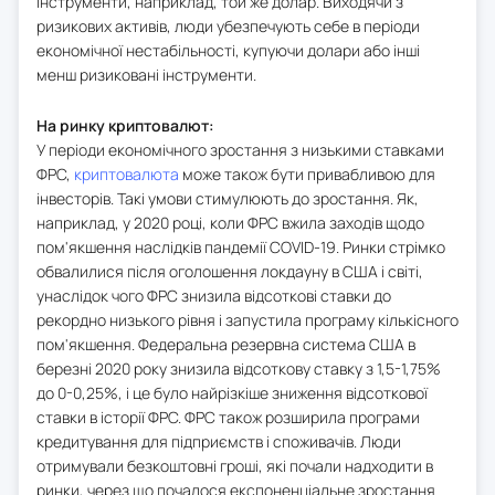
інструменти, наприклад, той же долар. Виходячи з
ризикових активів, люди убезпечують себе в періоди
економічної нестабільності, купуючи долари або інші
менш ризиковані інструменти.
На ринку криптовалют:
У періоди економічного зростання з низькими ставками
ФРС,
криптовалюта
може також бути привабливою для
інвесторів. Такі умови стимулюють до зростання. Як,
наприклад, у 2020 році, коли ФРС вжила заходів щодо
пом'якшення наслідків пандемії COVID-19. Ринки стрімко
обвалилися після оголошення локдауну в США і світі,
унаслідок чого ФРС знизила відсоткові ставки до
рекордно низького рівня і запустила програму кількісного
пом'якшення. Федеральна резервна система США в
березні 2020 року знизила відсоткову ставку з 1,5-1,75%
до 0-0,25%, і це було найрізкіше зниження відсоткової
ставки в історії ФРС. ФРС також розширила програми
кредитування для підприємств і споживачів. Люди
отримували безкоштовні гроші, які почали надходити в
ринки, через що почалося експоненціальне зростання