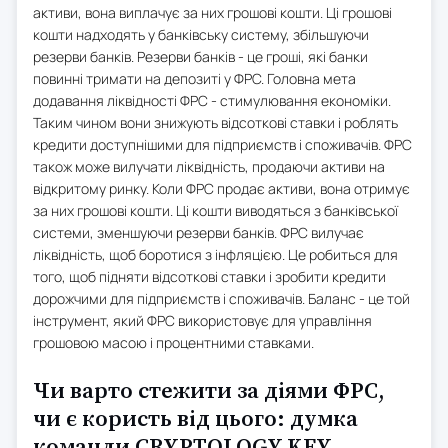
активи, вона виплачує за них грошові кошти. Ці грошові
кошти надходять у банківську систему, збільшуючи
резерви банків. Резерви банків - це гроші, які банки
повинні тримати на депозиті у ФРС. Головна мета
додавання ліквідності ФРС - стимулювання економіки.
Таким чином вони знижують відсоткові ставки і роблять
кредити доступнішими для підприємств і споживачів. ФРС
також може вилучати ліквідність, продаючи активи на
відкритому ринку. Коли ФРС продає активи, вона отримує
за них грошові кошти. Ці кошти виводяться з банківської
системи, зменшуючи резерви банків. ФРС вилучає
ліквідність, щоб боротися з інфляцією. Це робиться для
того, щоб підняти відсоткові ставки і зробити кредити
дорожчими для підприємств і споживачів. Баланс - це той
інструмент, який ФРС використовує для управління
грошовою масою і процентними ставками.
Чи варто стежити за діями ФРС,
чи є користь від цього: думка
команди CRYPTOLOGY KEY