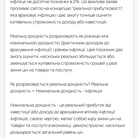
інфляції не досягне позначки в 2%. Ця важлива заява
проливає світло на концепцію "реальної прибутковості",
яка враховує інфляцію і дає змогу точніше оцінити
купівельну спроможність доходу або інвестицій.
Реальну дохідність розраховують як різницю між
номінальною дохідністю (фактичним доходом до
врахування інфляції) і рівнем інфляції. Цей показник дає
змогу оцінити, наскільки реально збільшується або
зменшується купівельна спроможність грошей у разі
зміни цін на товари та послуги.
Як розраховується реальна дохідність? Реальна
дохідність = Номінальна дохідність - Інфляція
Номінальна дохідність - це реальний прибуток від
інвестиції або доходу до врахування впливу інфляції.
Інфляція, своєю чергою, являє собою міру зміни цін на
товари та послуги в економіці, демонструючи, наскільки
розширюється загальний рівень цін.