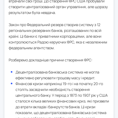
втрачали свої гроші. До створення ФРС США пробували
створити централізований орган управління, але щоразу
результатом була невдача.
Закон про Федеральний резерв створив систему з 12
регіональних резервних банків, розташованих по всій
країні. Ці банки є приватними корпораціями, але вони
контролюються Радою керуючих ФРС, яка є незалежним
федеральним агентством.
Розберемо докладніше причини створення ФРС:
Децентралізована банківська система не могла
ефективно регулювати грошову масу і кредит.
Фінансові кризи наприкінці 19-го і на початку 20-го
століть засвідчили необхідність створення
центрального банку. У період з 1873 по 1907 рік у США
сталося кілька великих фінансових криз, які призвели
до втрати вкладів і банкрутств банків. Ці кризи
показали, що децентралізована банківська система