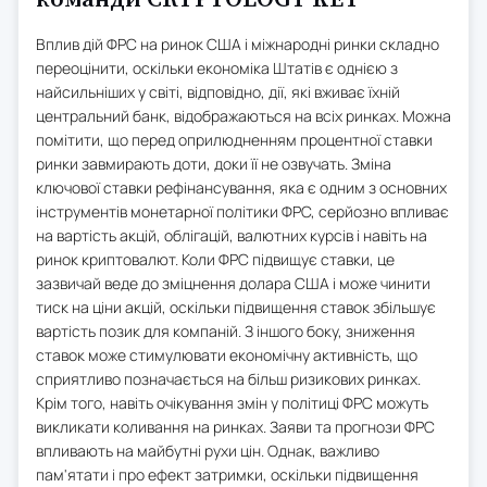
Вплив дій ФРС на ринок США і міжнародні ринки складно
переоцінити, оскільки економіка Штатів є однією з
найсильніших у світі, відповідно, дії, які вживає їхній
центральний банк, відображаються на всіх ринках. Можна
помітити, що перед оприлюдненням процентної ставки
ринки завмирають доти, доки її не озвучать. Зміна
ключової ставки рефінансування, яка є одним з основних
інструментів монетарної політики ФРС, серйозно впливає
на вартість акцій, облігацій, валютних курсів і навіть на
ринок криптовалют. Коли ФРС підвищує ставки, це
зазвичай веде до зміцнення долара США і може чинити
тиск на ціни акцій, оскільки підвищення ставок збільшує
вартість позик для компаній. З іншого боку, зниження
ставок може стимулювати економічну активність, що
сприятливо позначається на більш ризикових ринках.
Крім того, навіть очікування змін у політиці ФРС можуть
викликати коливання на ринках. Заяви та прогнози ФРС
впливають на майбутні рухи цін. Однак, важливо
пам'ятати і про ефект затримки, оскільки підвищення