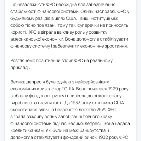
що незалежність ФРС необхідна для забезпечення
стабільності фінансової системи. Однак насправді, ФРС у
будь-якому разі діє в цілях США, і вищі інституції між
собою тісно пов'язані, тому такі суперечки не приносять
користі. ФРС відіграла важливу роль у розвитку
американської економіки. Вона допомогла стабілізувати
фінансову систему і забезпечити економічне зростання.
Розглянемо позитивний вплив ФРС на реальному
прикладі:
Велика депресія була однією з найсерйозніших
економічних криз в історії США. Вона почалася 1929 року
з обвалу фондового ринку і призвела до різкого спаду
виробництва і зайнятості. До 1933 року економіка США
скоротилася вдвічі, а безробіття досягло 25%. ФРС
зіграла важливу роль у запобіганні повного краху
фінансової системи під час Великої депресії. Вона надала
кредити банкам, які були на межі банкрутства, і
допомогла стабілізувати фондовий ринок. 1932 року ФРС