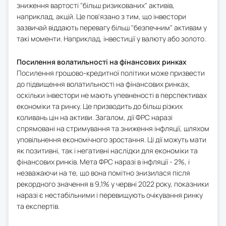
зниження вартості "більш ризикованих" активів,
наприклад, акцій. Це пов'язано з тим, що інвестори
зазвичай віддають перевагу більш "безпечним" активам у
такі моменти. Наприклад, інвестиції у валюту або золото.
Посилення волатильності на фінансових ринках
Посилення грошово-кредитної політики може призвести
до підвищення волатильності на фінансових ринках,
оскільки інвестори не мають упевненості в перспективах
економіки та ринку. Це призводить до більш різких
коливань цін на активи. Загалом, дії ФРС наразі
спрямовані на стримування та зниження інфляції, шляхом
уповільнення економічного зростання. Ці дії можуть мати
як позитивні, так і негативні наслідки для економіки та
фінансових ринків. Мета ФРС наразі в інфляції - 2%, і
незважаючи на те, що вона помітно знизилася після
рекордного значення в 9,1% у червні 2022 року, показники
наразі є нестабільними і перевищують очікування ринку
та експертів.