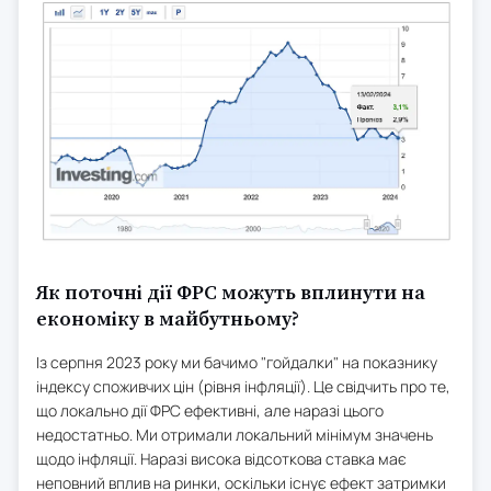
Як поточні дії ФРС можуть вплинути на
економіку в майбутньому?
Із серпня 2023 року ми бачимо "гойдалки" на показнику
індексу споживчих цін (рівня інфляції). Це свідчить про те,
що локально дії ФРС ефективні, але наразі цього
недостатньо. Ми отримали локальний мінімум значень
щодо інфляції. Наразі висока відсоткова ставка має
неповний вплив на ринки, оскільки існує ефект затримки