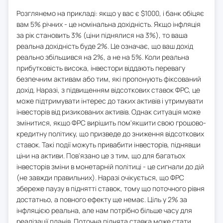
Розглянемо на прикладі: якщо у вас є $1000, і банк обіцяє
вам 5% річних - це номінальна дохідність. Якщо інфляція
за рік становить 3% (ціни піднялися на 3%), то ваша
реальна дохідність буде 2%. Це означає, що ваш дохід
реально збільшився на 2%, а не на 5%. Коли реальна
прибутковість висока, інвестори віддають перевагу
безпечним активам або тим, які пропонують фіксований
дохід. Наразі, з підвищенням відсоткових ставок ФРС, це
може підтримувати інтерес до таких активів і утримувати
інвесторів від ризикованих активів. Однак ситуація може
змінитися, якщо ФРС вирішить пом'якшити свою грошово-
кредитну політику, що призведе до зниження відсоткових
ставок. Такі події можуть привабити інвесторів, піднявши
ціни на активи. Пов'язано це з тим, що для багатьох
інвесторів зміни в монетарній політиці - це сигнали до дій
(не завжди правильних). Наразі очікується, що ФРС
збереже паузу в піднятті ставок, тому що поточного рівня
достатньо, а повного ефекту ще немає. Ціль у 2% за
інфляцією реальна, але нам потрібно більше часу для
реалізації планів. Поточна піднята ставка може стати