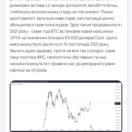
ризикових активів. Ці заходи допомогли запобігти більш
глибокому економічному спаду на той момент. Ринки
криптовалют залучили інвесторів, капіталізація ринку
збільшилася практично в рази. Зростання продовжилося і
2021 року - саме тоді BTC встановив новий максимум
(ATH) на значеннях близько 69 000 доларів США. Цього
максимуму було досягнуто 10 листопада 2021 року.
Звучить дуже здорово, проте не все так солодко: саме
така політика ФРС, геополітичні обставини та інші
чинники в результаті привели нас до рекордного рівня
інфляції за 40 років.