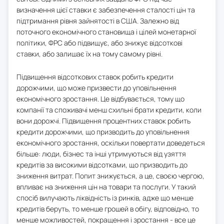
визначення цієї ставки є забезпечення сталості цін та
підтримання рівня зайнятості в США. Залежно від
поточного економічного становища і цілей монетарної
політики, ФРС або підвищує, або знижує відсоткові
ставки, або залишає їх на тому самому рівні.
Підвищення відсоткових ставок робить кредити
дорожчими, що може призвести до уповільнення
економічного зростання. Це відбувається, тому що
компанії та споживачі менш схильні брати кредити, коли
вони дорожчі. Підвищення процентних ставок робить
кредити дорожчими, що призводить до уповільнення
економічного зростання, оскільки повертати доведеться
більше: люди, бізнес та інші утримуються від узяття
кредитів за високими відсотками, що призводить до
зниження витрат. Попит знижується, а це, своєю чергою,
впливає на зниження цін на товари та послуги. У такий
спосіб вилучають ліквідність із ринків, адже що менше
кредитів беруть, то менше грошей в обігу, відповідно, то
менше можливостей, покращення і зростання - все це