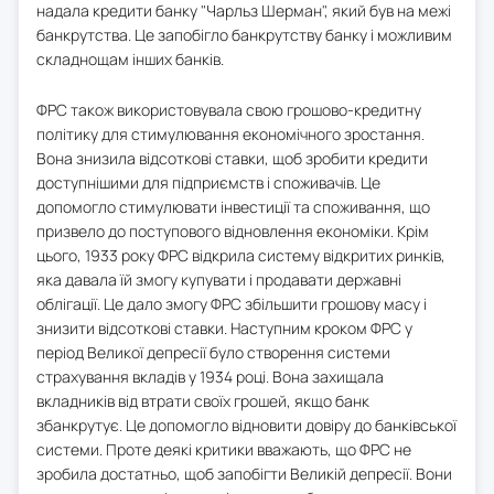
надала кредити банку "Чарльз Шерман", який був на межі
банкрутства. Це запобігло банкрутству банку і можливим
складнощам інших банків.
ФРС також використовувала свою грошово-кредитну
політику для стимулювання економічного зростання.
Вона знизила відсоткові ставки, щоб зробити кредити
доступнішими для підприємств і споживачів. Це
допомогло стимулювати інвестиції та споживання, що
призвело до поступового відновлення економіки. Крім
цього, 1933 року ФРС відкрила систему відкритих ринків,
яка давала їй змогу купувати і продавати державні
облігації. Це дало змогу ФРС збільшити грошову масу і
знизити відсоткові ставки. Наступним кроком ФРС у
період Великої депресії було створення системи
страхування вкладів у 1934 році. Вона захищала
вкладників від втрати своїх грошей, якщо банк
збанкрутує. Це допомогло відновити довіру до банківської
системи. Проте деякі критики вважають, що ФРС не
зробила достатньо, щоб запобігти Великій депресії. Вони