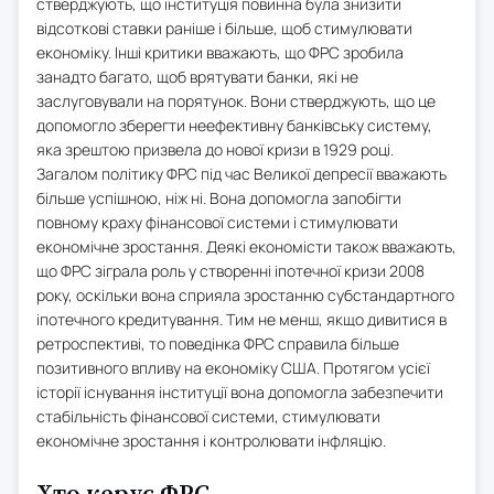
стверджують, що інституція повинна була знизити
відсоткові ставки раніше і більше, щоб стимулювати
економіку. Інші критики вважають, що ФРС зробила
занадто багато, щоб врятувати банки, які не
заслуговували на порятунок. Вони стверджують, що це
допомогло зберегти неефективну банківську систему,
яка зрештою призвела до нової кризи в 1929 році.
Загалом політику ФРС під час Великої депресії вважають
більше успішною, ніж ні. Вона допомогла запобігти
повному краху фінансової системи і стимулювати
економічне зростання. Деякі економісти також вважають,
що ФРС зіграла роль у створенні іпотечної кризи 2008
року, оскільки вона сприяла зростанню субстандартного
іпотечного кредитування. Тим не менш, якщо дивитися в
ретроспективі, то поведінка ФРС справила більше
позитивного впливу на економіку США. Протягом усієї
історії існування інституції вона допомогла забезпечити
стабільність фінансової системи, стимулювати
економічне зростання і контролювати інфляцію.