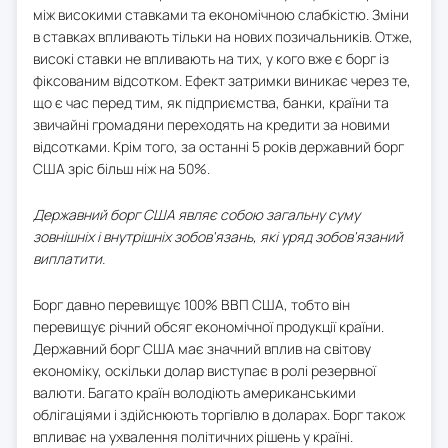
між високими ставками та економічною слабкістю. Зміни
в ставках впливають тільки на нових позичальників. Отже,
високі ставки не впливають на тих, у кого вже є борг із
фіксованим відсотком. Ефект затримки виникає через те,
що є час перед тим, як підприємства, банки, країни та
звичайні громадяни переходять на кредити за новими
відсотками. Крім того, за останні 5 років державний борг
США зріс більш ніж на 50%.
Державний борг США являє собою загальну суму
зовнішніх і внутрішніх зобов'язань, які уряд зобов'язаний
виплатити.
Борг давно перевищує 100% ВВП США, тобто він
перевищує річний обсяг економічної продукції країни.
Державний борг США має значний вплив на світову
економіку, оскільки долар виступає в ролі резервної
валюти. Багато країн володіють американськими
облігаціями і здійснюють торгівлю в доларах. Борг також
впливає на ухвалення політичних рішень у країні.