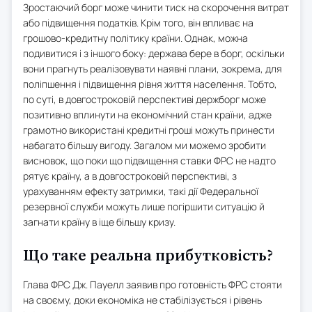
Зростаючий борг може чинити тиск на скорочення витрат
або підвищення податків. Крім того, він впливає на
грошово-кредитну політику країни. Однак, можна
подивитися і з іншого боку: держава бере в борг, оскільки
вони прагнуть реалізовувати наявні плани, зокрема, для
поліпшення і підвищення рівня життя населення. Тобто,
по суті, в довгостроковій перспективі держборг може
позитивно вплинути на економічний стан країни, адже
грамотно використані кредитні гроші можуть принести
набагато більшу вигоду. Загалом ми можемо зробити
висновок, що поки що підвищення ставки ФРС не надто
рятує країну, а в довгостроковій перспективі, з
урахуванням ефекту затримки, такі дії Федеральної
резервної служби можуть лише погіршити ситуацію й
загнати країну в іще більшу кризу.
Що таке реальна прибутковість?
Глава ФРС Дж. Пауелл заявив про готовність ФРС стояти
на своєму, доки економіка не стабілізується і рівень