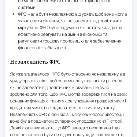
не може забезпечити стабільність фінансової
системи.
ФРС мала бути незалежною від уряду, щоб вона могла
ухвалювати рішення, які не залежать від політичних
міркувань. ФРС була задумана як інституція, здатна
ефективно реагувати на зміни в економіці та
регулювати грошову пропозицію для забезпечення
фінансової стабільності.
Незалежність ФРС
Як уже згадувалося, ФРС було створено як незалежну від
уряду організацію, щоб вона могла ухвалювати рішення,
які не залежать від політичних міркувань. Це було
зроблено для того, щоб ФРС могла зосередитися на своїх
основних функціях, таких як регулювання грошової маси і
кредитних умов, і не піддаватися політичному тиску.
Незалежність ФРС є однією з її ключових особливостей, і
вона була предметом суперечок упродовж усієї її історії.
Деякі люди вважають, що ФРС занадто незалежна і що
вона не повинна бути не підзвітною уряду. Інші вважають,