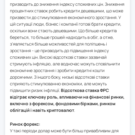
призводить до зниження індексу споживчих цін. Зниження
процентних ставок робить кредити дешевшими, що може
призвести до стимулювання економічного зростання. У
цій ситуації люди, бізнес і компанії готові брати кредити,
оскільки вони стають дешевшими. Що більше кредитів
береться, то більше грошей надходить в обіг, а отже,
з'являється більше можливостей для поліпшень і
зростання - це призводить до підвищення індексу
споживчих цін. Високі відсоткові ставки зазвичай
стримують інфляцію, але водночас можуть сповільнити
економічне зростання і зробити кредитні кошти
дорожчими. З іншого боку, низькі відсоткові ставки
сприяють стимулюванню економіки, але можуть
підвищити ризик інфляції.
Відсоткова ставка ФРС
відіграє ключову роль, впливаючи на фінансові ринки,
включно з форексом, фондовими біржами, ринком
облігацій і навіть криптовалют
.
Ринок форекс:
У такі періоди долар може бути більш привабливим для