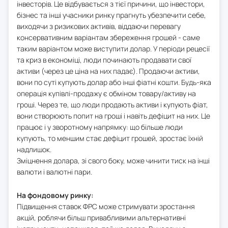
інвесторів. Це відбувається з тієї причини, що інвестори,
бізнес та інші учасники ринку прагнуть убезпечити себе,
виходячи з ризикових активів, віддаючи перевагу
консервативним варіантам збереження грошей - саме
таким варіантом може виступити долар. У періоди рецесії
та криз в економіці, люди починають продавати свої
активи (через це ціна на них падає). Продаючи активи,
вони по суті купують долар або інші фіатні кошти. Будь-яка
операція купівлі-продажу є обміном товару/активу на
гроші. Через те, що люди продають активи і купують фіат,
вони створюють попит на гроші і навіть дефіцит на них. Це
працює і у зворотному напрямку: що більше люди
купують, то меншим стає дефіцит грошей, зростає їхній
надлишок.
Зміцнення долара, зі свого боку, може чинити тиск на інші
валюти і валютні пари.
На фондовому ринку:
Підвищення ставок ФРС може стримувати зростання
акцій, роблячи більш привабливими альтернативні