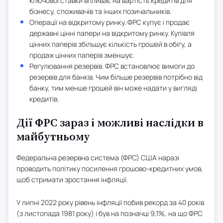
ключової ставки впливає на вартість кредитів для
бізнесу, споживачів та інших позичальників.
Операції на відкритому ринку. ФРС купує і продає
державні цінні папери на відкритому ринку. Купівля
цінних паперів збільшує кількість грошей в обігу, а
продаж цінних паперів зменшує.
Регулювання резервів. ФРС встановлює вимоги до
резервів для банків. Чим більше резервів потрібно від
банку, тим менше грошей він може надати у вигляді
кредитів.
Дії ФРС зараз і можливі наслідки в
майбутньому
Федеральна резервна система (ФРС) США наразі
проводить політику посилення грошово-кредитних умов,
щоб стримати зростання інфляції.
У липні 2022 року рівень інфляції побив рекорд за 40 років
(з листопада 1981 року) і був на позначці 9,1%, на що ФРС