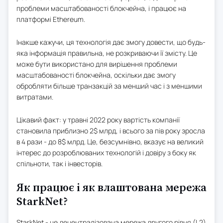
проблеми масштабованості блокчейна, і працює на
платформі Ethereum.
Інакше кажучи, ця технологія дає змогу довести, що будь-
яка інформація правильна, не розкриваючи її змісту. Це
може бути використано для вирішення проблеми
масштабованості блокчейна, оскільки дає змогу
обробляти більше транзакцій за менший час і з меншими
витратами.
Цікавий факт: у травні 2022 року вартість компанії
становила приблизно 2$ млрд, і всього за пів року зросла
в 4 рази - до 8$ млрд. Це, безсумнівно, вказує на великий
інтерес до розроблюваних технологій і довіру з боку як
спільноти, так і інвесторів.
Як працює і як влаштована мережа
StarkNet?
StarkNet - це децентралізована мережа другого рівня (L2)