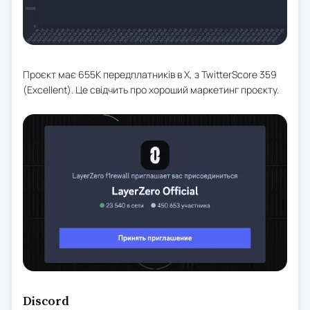
Проєкт має 655K передплатників в X, з TwitterScore 359
(Excellent). Це свідчить про хороший маркетинг проєкту.
Discord