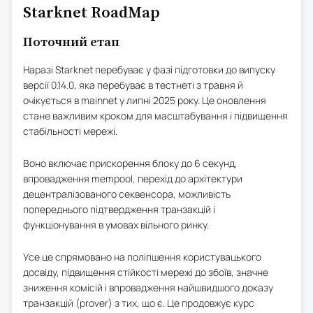
Starknet RoadMap
Поточний етап
Наразі Starknet перебуває у фазі підготовки до випуску
версії 0.14.0, яка перебуває в тестнеті з травня й
очікується в mainnet у липні 2025 року. Це оновлення
стане важливим кроком для масштабування і підвищення
стабільності мережі.
Воно включає прискорення блоку до 6 секунд,
впровадження mempool, перехід до архітектури
децентралізованого секвенсора, можливість
попереднього підтвердження транзакцій і
функціонування в умовах вільного ринку.
Усе це спрямовано на поліпшення користувацького
досвіду, підвищення стійкості мережі до збоїв, значне
зниження комісій і впровадження найшвидшого доказу
транзакцій (prover) з тих, що є. Це продовжує курс