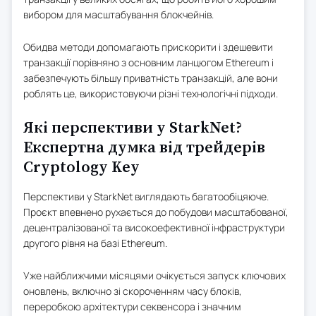
вибором для масштабування блокчейнів.
Обидва методи допомагають прискорити і здешевити
транзакції порівняно з основним ланцюгом Ethereum і
забезпечують більшу приватність транзакцій, але вони
роблять це, використовуючи різні технологічні підходи.
Які перспективи у StarkNet?
Експертна думка від трейдерів
Cryptology Key
Перспективи у StarkNet виглядають багатообіцяюче.
Проєкт впевнено рухається до побудови масштабованої,
децентралізованої та високоефективної інфраструктури
другого рівня на базі Ethereum.
Уже найближчими місяцями очікується запуск ключових
оновлень, включно зі скороченням часу блоків,
переробкою архітектури секвенсора і значним