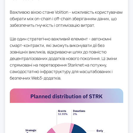
Важливою віхою стане Volition - можливість користувачам
обирати між on-chain і off-chain зберіганням даних, що
забезпечить гнучкість і оптимізацію витрат.
Ще один стратегічно важливий елемент - автономні
смарт-контракти, які зможуть виконувати дії без
зовнішніх викликів, відкриваючи шлях до повністю
децентралізованих додатків нового покоління. Ці зміни
спрямовані на перетворення Starknet на потужну,
самодостатню інфраструктуру для масштабованих і
безпечних Web3-додатків.