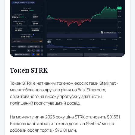
Токен STRK
Токен STRK є нативним токеном екосистеми Starknet -
масштабованого другого рівня на базі Ethereum,
орієнтованого на високу пропускну здатність і
поліпшений користувацький досвід.
На момент липня 2025 року ціна STRK становить $0.1531.
Ринкова капіталізація токена досягла $550.57 млн, а
добовий обсяг торгів - $76.01 млн.