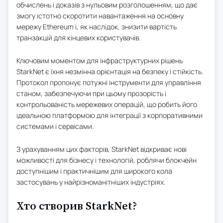
обчислень і доказів з нульовим розголошенням, що дає
змогу істотно скоротити навантаження на основну
мережу Ethereum і, як наслідок, знизити вартість
транзакцій для кінцевих користувачів.
Ключовим моментом для інфраструктурних рішень
StarkNet є їхня незмінна орієнтація на безпеку і стійкість.
Протокол пропонує потужні інструменти для управління
станом, забезпечуючи при цьому прозорість і
контрольованість мережевих операцій, що робить його
ідеальною платформою для інтеграції з корпоративними
системами і сервісами.
З урахуванням цих факторів, StarkNet відкриває нові
можливості для бізнесу і технологій, роблячи блокчейн
доступнішим і практичнішим для широкого кола
застосувань у найрізноманітніших індустріях.
Хто створив StarkNet?