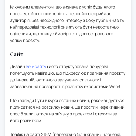
Ключовим елементом, що визначає успіх будь-якого
проєкту, є його поширеність і те, як його сприймає
аудиторія. Без необхідного інтересу з боку публіки навіть
найпередовіші технології ризикують бути недостатньо
оціненими, що знижує ймовірність довгострокового
успіху проєкту.
Сайт
Дизайн
веб-сайту
і його структурована побудова
полегшують навігацію, що підкреслює прагнення проєкту
до інновацій, активного залучення спільноти і
забезпечення прозорості в розвитку екосистеми Web3.
Щоб завжди бути в курсі останніх новин, рекомендується
підписатися на розсилку новин. Це простий і ефективний
спосіб залишатися на зв'язку з проєктом і стежити за
його розвитком.
Трафік на сайті 2.15М (переважно бідні країни: Індонезія,