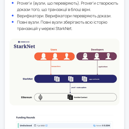
Prover'и (вузли, що перевіряють). Prover'и створюють
докази того, що транзакції в блоці вірні.
Верифікатори. Верифікатори перевіряють докази.
Повні вузли. Повні вузли зберігають всю історію
транзакцій у мережі StarkNet.