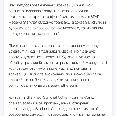
Starknet досягає безпечних транзакцій з низькою
вартістю і високою продуктивністю за рахунок
використання криптографічної системи доказів STARK.
Мережа StarkNet об'єднує транзакції в доказ STARK, який
було обчислено поза основною мережею, таким чином
знижуючи навантаження з неї.
Після цього, доказ відправляється в основну мережу
Ethereum як єдина транзакція. Це значно підвищує
пропускну здатність мережі (TPS), зменшує час на
обробку транзакцій і зменшує розмір комісій. У результаті
користувачі отримують можливість здійснювати
транзакції швидко та економічно, при цьому зберігаючи
високий рівень безпеки завдяки використанню
обчислювальних шарів мережі Ethereum.
Контракти Starknet і Starknet OS написані на Cairo,
спеціалізованій мові програмування, створеній
спеціально для Starknet. Cairo виділяється тим, що її
розроблено саме для потреб смарт-контрактів і вона не