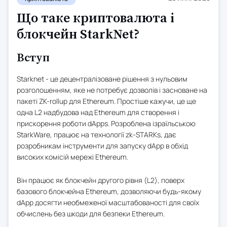
Що таке криптовалюта і
блокчейн StarkNet?
Вступ
Starknet - це децентралізоване рішення з нульовим
розголошенням, яке не потребує дозволів і засноване на
пакеті ZK-rollup для Ethereum. Простіше кажучи, це ще
одна L2 надбудова над Ethereum для створення і
прискорення роботи dApps. Розроблена ізраїльською
StarkWare, працює на технології zk-STARKs, дає
розробникам інструменти для запуску dApp в обхід
високих комісій мережі Ethereum.
Він працює як блокчейн другого рівня (L2), поверх
базового блокчейна Ethereum, дозволяючи будь-якому
dApp досягти необмеженої масштабованості для своїх
обчислень без шкоди для безпеки Ethereum.