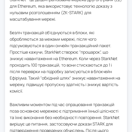
для Ethereum, яка використовує технологію доказу з
нульовим розголошенням (ZK-STARK) для
масштабування мережі.
Безліч транзакцій об'єднуються в блоки, які
обробляються за межами мережі, після чого
підсумовуються в один ончейн транзакційний пакет.
Простіше кажучи, StarkNet створює "прошарок", що
знижує навантаження на Ethereum. Коли через StarkNet
проходить 100 транзакцій, то вони стискаються до 1 і
після перевірки на підробку записуються в блокчейн
Ефіріума. Такий "обхідний шлях" знижує навантаження на
мережу, підвищує пропускну здатність і знижує вартість
комісії.
Важливим моментом під час опрацювання транзакцій
поза основною мережею є підтримання їхньої цілісності
та їхнє виконання без необхідності повторення. StarkNet
вирішує це питання, застосовуючи докази STARK для
підтвердження проведених обчислень. Після цього