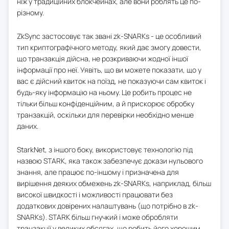
ніж у традиційних блокчейнах, але вони роблять це по-
різному.
ZkSync застосовує так звані zk-SNARKs - це особливий
тип криптографічного методу, який дає змогу довести,
що транзакція дійсна, не розкриваючи жодної іншої
інформації про неї. Уявіть, що ви можете показати, що у
вас є дійсний квиток на поїзд, не показуючи сам квиток і
будь-яку інформацію на ньому. Це робить процес не
тільки більш конфіденційним, а й прискорює обробку
транзакцій, оскільки для перевірки необхідно менше
даних.
StarkNet, з іншого боку, використовує технологію під
назвою STARK, яка також забезпечує докази нульового
знання, але працює по-іншому і призначена для
вирішення деяких обмежень zk-SNARKs, наприклад, більш
високої швидкості і можливості працювати без
додаткових довірених налаштувань (що потрібно в zk-
SNARKs). STARK більш гнучкий і може обробляти
транзакції у великих обсягах, що робить його хорошим