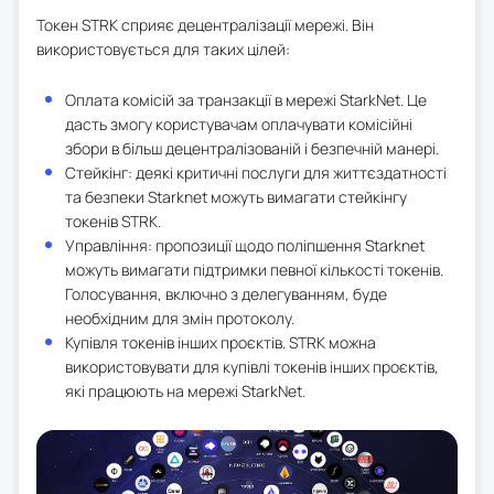
Токен STRK сприяє децентралізації мережі. Він
використовується для таких цілей:
Оплата комісій за транзакції в мережі StarkNet. Це
дасть змогу користувачам оплачувати комісійні
збори в більш децентралізованій і безпечній манері.
Стейкінг: деякі критичні послуги для життєздатності
та безпеки Starknet можуть вимагати стейкінгу
токенів STRK.
Управління: пропозиції щодо поліпшення Starknet
можуть вимагати підтримки певної кількості токенів.
Голосування, включно з делегуванням, буде
необхідним для змін протоколу.
Купівля токенів інших проєктів. STRK можна
використовувати для купівлі токенів інших проєктів,
які працюють на мережі StarkNet.