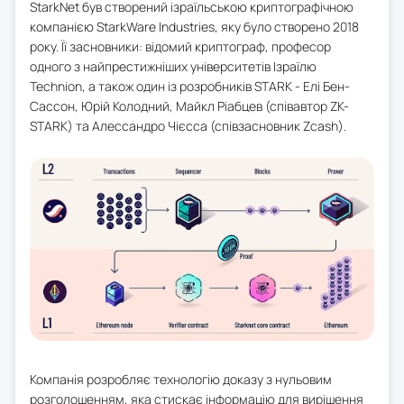
StarkNet був створений ізраїльською криптографічною
компанією StarkWare Industries, яку було створено 2018
року. Її засновники: відомий криптограф, професор
одного з найпрестижніших університетів Ізраїлю
Technion, а також один із розробників STARK - Елі Бен-
Сассон, Юрій Колодний, Майкл Ріабцев (співавтор ZK-
STARK) та Алессандро Чієсса (співзасновник Zcash).
Компанія розробляє технологію доказу з нульовим
розголошенням, яка стискає інформацію для вирішення