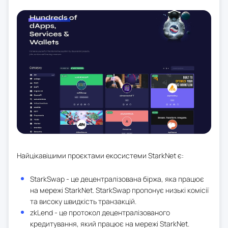
Найцікавішими проєктами екосистеми StarkNet є:
StarkSwap - це децентралізована біржа, яка працює
на мережі StarkNet. StarkSwap пропонує низькі комісії
та високу швидкість транзакцій.
zkLend - це протокол децентралізованого
кредитування, який працює на мережі StarkNet.