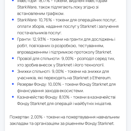
Інвестори: 18,17% - токени, виділені інвесторам
StarkWare, також підлягають локу згідно зі
встановленим графіком.
StarkWare: 10,76% - токени для операційних послуг,
оплати зборів, надання послуг у Starknet і залучення
постачальників послуг.
Гранти: 12,93% - токени на гранти для досліджень і
робіт, пов'язаних із розробкою, тестуванням,
впровадженням і підтримкою протоколу Starknet.
Провізії для спільноти: 9,00% - розподіл серед тих,
хто зробив внесок у Starknet і його технології.
Знижки спільноті: 9,00% - токени на знижки для
учасників, які переходять на Starknet з Ethereum.
Резерви Фонду: 10,00% - токени Фонду Starknet для
фінансування заходів екосистеми.
Казначейство Фонду: 8,10% - токени в казначействі
Фонду Starknet для операцій і майбутніх ініціатив.
Пожертви: 2,00% - токени на пожертвування навчальним
закладам та організаціям за рішенням Фонду Starknet.