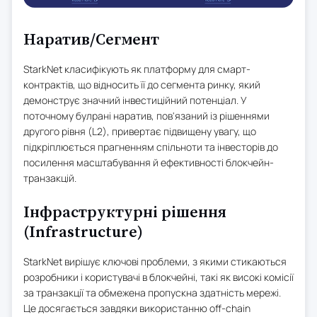
Наратив/Сегмент
StarkNet класифікують як платформу для смарт-
контрактів, що відносить її до сегмента ринку, який
демонструє значний інвестиційний потенціал. У
поточному булрані наратив, пов'язаний із рішеннями
другого рівня (L2), привертає підвищену увагу, що
підкріплюється прагненням спільноти та інвесторів до
посилення масштабування й ефективності блокчейн-
транзакцій.
Інфраструктурні рішення
(Infrastructure)
StarkNet вирішує ключові проблеми, з якими стикаються
розробники і користувачі в блокчейні, такі як високі комісії
за транзакції та обмежена пропускна здатність мережі.
Це досягається завдяки використанню off-chain