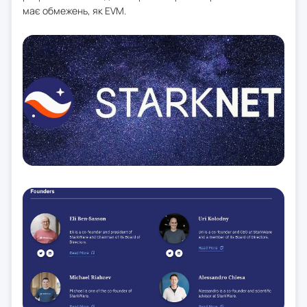
має обмежень, як EVM.