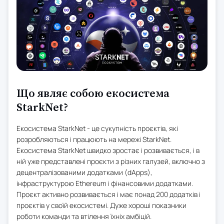
Що являє собою екосистема
StarkNet?
Екосистема StarkNet - це сукупність проєктів, які
розробляються і працюють на мережі StarkNet.
Екосистема StarkNet швидко зростає і розвивається, і в
ній уже представлені проєкти з різних галузей, включно з
децентралізованими додатками (dApps),
інфраструктурою Ethereum і фінансовими додатками.
Проєкт активно розвивається і має понад 200 додатків і
проєктів у своїй екосистемі. Дуже хороші показники
роботи команди та втілення їхніх амбіцій.