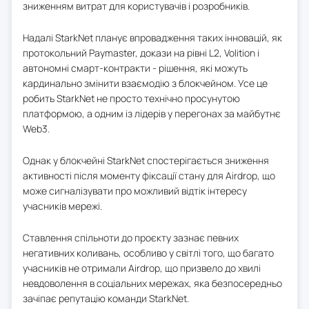
зниженням витрат для користувачів і розробників.
Надалі StarkNet планує впровадження таких інновацій, як
протокольний Paymaster, докази на рівні L2, Volition і
автономні смарт-контракти - рішення, які можуть
кардинально змінити взаємодію з блокчейном. Усе це
робить StarkNet не просто технічно просунутою
платформою, а одним із лідерів у перегонах за майбутнє
Web3.
Однак у блокчейні StarkNet спостерігається зниження
активності після моменту фіксації стану для Airdrop, що
може сигналізувати про можливий відтік інтересу
учасників мережі.
Ставлення спільноти до проєкту зазнає певних
негативних коливань, особливо у світлі того, що багато
учасників не отримали Airdrop, що призвело до хвилі
невдоволення в соціальних мережах, яка безпосередньо
зачіпає репутацію команди StarkNet.