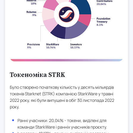
Токеноміка STRK
Було створено початкову кількість у десять мільярдів
токенів Starknet (STRK) компанією StarkWare у травні
2022 року, які були випущені в обіг 30 листопада 2022
року.
Ранні учасники: 20,04% - токени, виділені для
команди StarkWare і ранніх учасників проєкту.