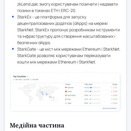
zkLend дає змогу користувачам позичати і надавати
позики в токенах ETH і ERC-20.
StarkEx - це платформа для запуску
децентралізованих додатків (dApps) на мережі
StarkNet. StarkEx пропонує розробникам інструменти
та інфраструктуру для створення масштабованих і
безпечних dApps.
StarkGate - це міст між мережами Ethereum і StarkNet.
StarkGate дозволяє користувачам переказувати
кошти між мережами Ethereum і StarkNet.
Медійна частина