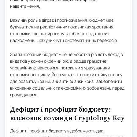
навантаження.
Важливу роль відіграє і прогнозування: бюджет має
будуватися на реалістичних показниках зростання
економіки, цін на сировину та обсягів податкових
надходжень, щоб уникнути систематичних перекосів.
Збалансований бюджет - це не жорстка рівність доходів і
видатків у кожен окремий рік, а радше грамотне
управління фінансовими потоками з урахуванням
економічного циклу. Його мета - створити стійку основу
для розвитку країни, знизити ризики криз і забезпечити
виконання соціальних та економічних зобов'язань перед
громадянами.
Дефіцит і профіцит бюджету:
висновок команди Cryptology Key
Дефіцит і профіцит бюджету відображають два