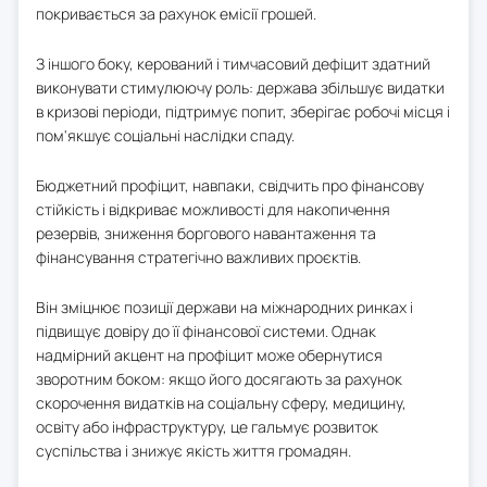
покривається за рахунок емісії грошей.
З іншого боку, керований і тимчасовий дефіцит здатний
виконувати стимулюючу роль: держава збільшує видатки
в кризові періоди, підтримує попит, зберігає робочі місця і
пом'якшує соціальні наслідки спаду.
Бюджетний профіцит, навпаки, свідчить про фінансову
стійкість і відкриває можливості для накопичення
резервів, зниження боргового навантаження та
фінансування стратегічно важливих проєктів.
Він зміцнює позиції держави на міжнародних ринках і
підвищує довіру до її фінансової системи. Однак
надмірний акцент на профіцит може обернутися
зворотним боком: якщо його досягають за рахунок
скорочення видатків на соціальну сферу, медицину,
освіту або інфраструктуру, це гальмує розвиток
суспільства і знижує якість життя громадян.