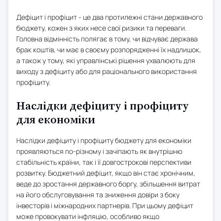
Дефіцит і профіцит - це два протилежні стани державного
бюджету, кожен з яких несе свої ризики та переваги.
Головна відмінність полягає в тому, чи відчуває держава
брак коштів, чи має в своєму розпорядженні їх надлишок,
а також у тому, які управлінські рішення ухвалюють для
виходу з дефіциту або для раціонального використання
профіциту.
Наслідки дефіциту і профіциту
для економіки
Наслідки дефіциту і профіциту бюджету для економіки
проявляються по-різному і зачіпають як внутрішню
стабільність країни, так і її довгострокові перспективи
розвитку. Бюджетний дефіцит, якщо він стає хронічним,
веде до зростання державного боргу, збільшення витрат
на його обслуговування та зниження довіри з боку
інвесторів і міжнародних партнерів. При цьому дефіцит
може провокувати інфляцію, особливо якщо