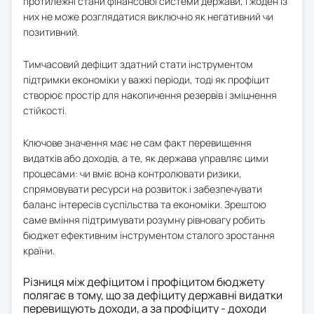
протилежні стани фінансової системи держави, і жоден із
них не може розглядатися виключно як негативний чи
позитивний.
Тимчасовий дефіцит здатний стати інструментом
підтримки економіки у важкі періоди, тоді як профіцит
створює простір для накопичення резервів і зміцнення
стійкості.
Ключове значення має не сам факт перевищення
видатків або доходів, а те, як держава управляє цими
процесами: чи вміє вона контролювати ризики,
спрямовувати ресурси на розвиток і забезпечувати
баланс інтересів суспільства та економіки. Зрештою
саме вміння підтримувати розумну рівновагу робить
бюджет ефективним інструментом сталого зростання
країни.
Різниця між дефіцитом і профіцитом бюджету
полягає в тому, що за дефіциту державні видатки
перевищують доходи, а за профіциту - доходи