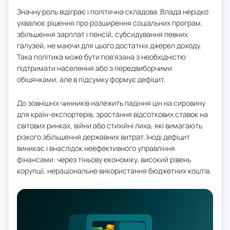
Значну роль відіграє і політична складова. Влада нерідко
ухвалює рішення про розширення соціальних програм,
збільшення зарплат і пенсій, субсидування певних
галузей, не маючи для цього достатніх джерел доходу.
Така політика може бути пов'язана з необхідністю
підтримати населення або з передвиборчими
обіцянками, але в підсумку формує дефіцит.
До зовнішніх чинників належить падіння цін на сировину
для країн-експортерів, зростання відсоткових ставок на
світових ринках, війни або стихійні лиха, які вимагають
різкого збільшення державних витрат. Іноді дефіцит
виникає і внаслідок неефективного управління
фінансами: через тіньову економіку, високий рівень
корупції, нераціональне використання бюджетних коштів.