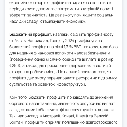
економічною теорією, дефіцитна видаткова політика в
періоди кризи допомагає підтримати внутрішній попит і
зберегти зайнятість. Це дає змогу пом'якшити соціальні
наслідки спаду і стабілізувати економіку.
Бюджетний профіцит
, навпаки, свідчить про фінансову
стійкість. Наприклад, Греція у 2024 р. зафіксувала
бюджетний профіцит на рівні 1,3 % ВВП і використала його
для надання фінансової допомоги малозабезпеченим
(повернення однієї місячної оренди та виплати в розмірі
€250), а також для прискорення державних інвестицій і
створення робочих місць. Це наочний приклад того, як
профіцит дає змогу перенаправити ресурси на підтримку
суспільства та розвиток інфраструктури.
Крім того, бюджетні профіцити призводять до зниження
боргового навантаження, звільняють ресурси від виплат
за відсотками і збільшують фінансову гнучкість держави.
Так, наприклад, в Австралії, Канаді, Швеції та Великій
Британії профіцити сприяли поліпшенню довгострокового