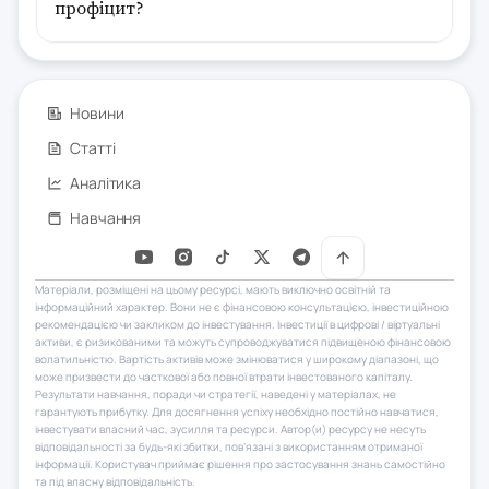
профіцит?
Новини
Статті
Аналітика
Навчання
Матеріали, розміщені на цьому ресурсі, мають виключно освітній та
інформаційний характер. Вони не є фінансовою консультацією, інвестиційною
рекомендацією чи закликом до інвестування. Інвестиції в цифрові / віртуальні
активи, є ризикованими та можуть супроводжуватися підвищеною фінансовою
волатильністю. Вартість активів може змінюватися у широкому діапазоні, що
може призвести до часткової або повної втрати інвестованого капіталу.
Результати навчання, поради чи стратегії, наведені у матеріалах, не
гарантують прибутку. Для досягнення успіху необхідно постійно навчатися,
інвестувати власний час, зусилля та ресурси. Автор(и) ресурсу не несуть
відповідальності за будь-які збитки, пов’язані з використанням отриманої
інформації. Користувач приймає рішення про застосування знань самостійно
та під власну відповідальність.