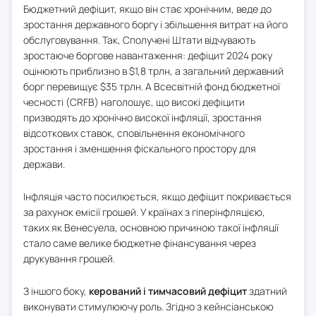
Бюджетний дефіцит, якщо він стає хронічним, веде до
зростання державного боргу і збільшення витрат на його
обслуговування. Так, Сполучені Штати відчувають
зростаюче боргове навантаження: дефіцит 2024 року
оцінюють приблизно в $1,8 трлн, а загальний державний
борг перевищує $35 трлн. А Всесвітній фонд бюджетної
чесності (CRFB) наголошує, що високі дефіцити
призводять до хронічно високої інфляції, зростання
відсоткових ставок, сповільнення економічного
зростання і зменшення фіскального простору для
держави.
Інфляція часто посилюється, якщо дефіцит покривається
за рахунок емісії грошей. У країнах з гіперінфляцією,
таких як Венесуела, основною причиною такої інфляції
стало саме велике бюджетне фінансування через
друкування грошей.
З іншого боку,
керований і тимчасовий дефіцит
здатний
виконувати стимулюючу роль. Згідно з кейнсіанською