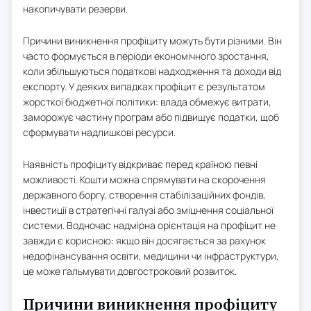
накопичувати резерви.
Причини виникнення профіциту можуть бути різними. Він
часто формується в періоди економічного зростання,
коли збільшуються податкові надходження та доходи від
експорту. У деяких випадках профіцит є результатом
жорсткої бюджетної політики: влада обмежує витрати,
заморожує частину програм або підвищує податки, щоб
сформувати надлишкові ресурси.
Наявність профіциту відкриває перед країною певні
можливості. Кошти можна спрямувати на скорочення
державного боргу, створення стабілізаційних фондів,
інвестиції в стратегічні галузі або зміцнення соціальної
системи. Водночас надмірна орієнтація на профіцит не
завжди є корисною: якщо він досягається за рахунок
недофінансування освіти, медицини чи інфраструктури,
це може гальмувати довгостроковий розвиток.
Причини виникнення профіциту