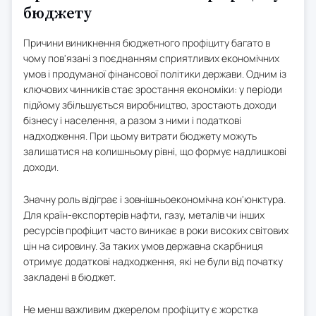
бюджету
Причини виникнення бюджетного профіциту багато в
чому пов'язані з поєднанням сприятливих економічних
умов і продуманої фінансової політики держави. Одним із
ключових чинників стає зростання економіки: у періоди
підйому збільшується виробництво, зростають доходи
бізнесу і населення, а разом з ними і податкові
надходження. При цьому витрати бюджету можуть
залишатися на колишньому рівні, що формує надлишкові
доходи.
Значну роль відіграє і зовнішньоекономічна кон'юнктура.
Для країн-експортерів нафти, газу, металів чи інших
ресурсів профіцит часто виникає в роки високих світових
цін на сировину. За таких умов державна скарбниця
отримує додаткові надходження, які не були від початку
закладені в бюджет.
Не менш важливим джерелом профіциту є жорстка