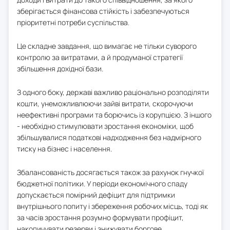
зберігається фінансова стійкість і забезпечуються
пріоритетні потреби суспільства.
Це складне завдання, що вимагає не тільки суворого
контролю за витратами, а й продуманої стратегії
збільшення дохідної бази.
З одного боку, державі важливо раціонально розподіляти
кошти, унеможливлюючи зайві витрати, скорочуючи
неефективні програми та борючись із корупцією. З іншого
- необхідно стимулювати зростання економіки, щоб
збільшувалися податкові надходження без надмірного
тиску на бізнес і населення.
Збалансованість досягається також за рахунок гнучкої
бюджетної політики. У періоди економічного спаду
допускається помірний дефіцит для підтримки
внутрішнього попиту і збереження робочих місць, тоді як
за часів зростання розумно формувати профіцит,
накопичувати резерви і знижувати боргове