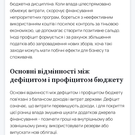
бюджетна дисципліна. Коли влада цілеспрямовано
обмежує витрати, скорочує фінансування
непріоритетних програм, бореться з неефективним
використанням коштів і посилює контроль за тіньовою
економікою, це допомагає створити позитивне сальдо.
Іноді профіцит формується і за рахунок збільшення
податків або запровадження нових зборів, хоча такі
заходи можуть мати побічні ефекти для бізнесу та
споживачів.
Основні відмінності між
дефіцитом і профіцитом бюджету
Основні відмінності між дефіцитом і профіцитом бюджету
пов'язані з балансом доходів і витрат держави. Дефіцит
означає, що витрати перевищують доходи, і для покриття
цієї різниці влада змушена шукати додаткові джерела
фінансування - позичати гроші на внутрішньому або
зовнішньому ринку, використовувати резерви або
випускати нові облігації.