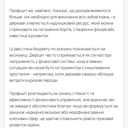
Профіцит же, навпаки, показує, що доходів виявилося
більше, ніж необхідно для виконання всіх зобов'язань, і в
держави з'являється надлишковий ресурс, який можна
спрямувати на погашення боргів, створення фондів або
інвестиції в розвиток.
Ці два стани бюджету по-різному позначаються на
економіці. Дефіцит часто сприймається як сигнал про
напруженість у фінансовій системі, хоча в певних
ситуаціях він може бути інструментом стимулювання
зростання - наприклад, коли держава свідомо збільшує
витрати в кризові періоди.
Профіцит розглядають як ознаку стійкості та
ефективності фінансового управління, але водночас він
не завжди є абсолютним благом: якщо він формується за
рахунок надмірної економії або недофінансування
ключових сфер, це здатне сповільнити довгостроковий
розвиток країни.