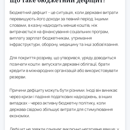
Що таке бюджетний дефіцит?
Бюджетний дефіцит - це ситуація, коли державні витрати
перевищують його доходи за певний період. Іншими
словами, в казну надходить менше коштів, ніж
витрачається на фінансування соціальних програм,
виплату зарплат бюджетникам, утримання
інфраструктури, оборону, медицину та інші зобов'язання.
Для покриття розриву, що утворився, уряду доводиться
позичати кошти: випускати державні облігації, брати
кредити в міжнародних організацій або використовувати
резерви.
Причини дефіциту можуть бути різними. Іноді він виникає
через кризи і падіння податкових надходжень, в інших
випадках - через активну бюджетну політику, коли
держава свідомо збільшує витрати для стимулювання
економіки.
Дефіцит не завжди означає виключно негативне явище: у