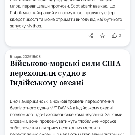
млрд, перевищивши прогнози. Scotiabank вважає, що
Rubrik має найкращий у своєму класі продукт у сфері
кіберстійкості та може отримати вигоду від майбутнього
запуску Mythos.
0
5 черв. 2026
16:08
Військово-морські сили США
перехопили судно в
Індійському океані
Вночі американські військові провели перехоплення
безпілотного судна M/T DAVINA в Індійському океані,
повідомило Індо-Тихоокеанське командування. За їхніми
словами, вони продовжуватимуть глобальне морське
забезпечення для зриву незаконних мереж та
перехоплення суден, що надають матеріальну підтримку