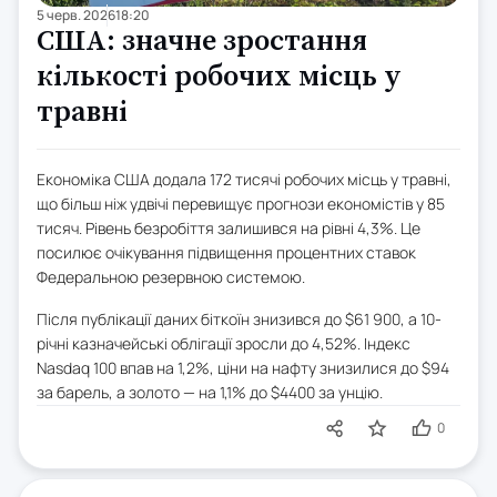
5 черв. 2026
18:20
США: значне зростання
кількості робочих місць у
травні
Економіка США додала 172 тисячі робочих місць у травні,
що більш ніж удвічі перевищує прогнози економістів у 85
тисяч. Рівень безробіття залишився на рівні 4,3%. Це
посилює очікування підвищення процентних ставок
Федеральною резервною системою.
Після публікації даних біткоїн знизився до $61 900, а 10-
річні казначейські облігації зросли до 4,52%. Індекс
Nasdaq 100 впав на 1,2%, ціни на нафту знизилися до $94
за барель, а золото — на 1,1% до $4400 за унцію.
0