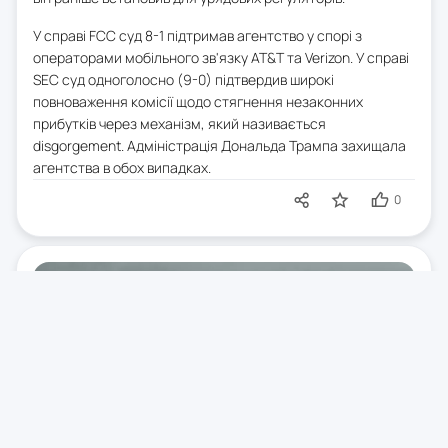
У справі FCC суд 8-1 підтримав агентство у спорі з
операторами мобільного зв'язку AT&T та Verizon. У справі
SEC суд одноголосно (9-0) підтвердив широкі
повноваження комісії щодо стягнення незаконних
прибутків через механізм, який називається
disgorgement. Адміністрація Дональда Трампа захищала
агентства в обох випадках.
0