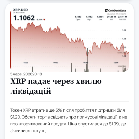
5 черв. 2026
20:18
XRP падає через хвилю
ліквідацій
Токен XRP втратив ще 5% після пробиття підтримки біля
$1.20. Обсяги торгів свідчать про примусові ліквідації, а не
про впорядкований продаж. Ціна опустилася до $1.09, де
з'явилися покупці.