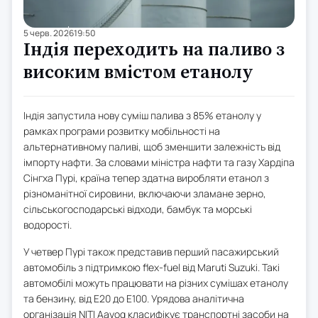
5 черв. 2026
19:50
Індія переходить на паливо з
високим вмістом етанолу
Індія запустила нову суміш палива з 85% етанолу у
рамках програми розвитку мобільності на
альтернативному паливі, щоб зменшити залежність від
імпорту нафти. За словами міністра нафти та газу Хардіпа
Сінгха Пурі, країна тепер здатна виробляти етанол з
різноманітної сировини, включаючи зламане зерно,
сільськогосподарські відходи, бамбук та морські
водорості.
У четвер Пурі також представив перший пасажирський
автомобіль з підтримкою flex-fuel від Maruti Suzuki. Такі
автомобілі можуть працювати на різних сумішах етанолу
та бензину, від E20 до E100. Урядова аналітична
організація NITI Aayog класифікує транспортні засоби на