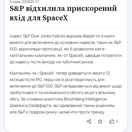
5 черв. 2026
21:17
S&P відхилила прискорений
вхід для SpaceX
Індекс S&P Dow Jones Indices вирішив зберегти існуючі
вимоги для включення до основних індексів, таких як S&P
500, відхиливши пропозиції, які б дозволили мега-
капітальним компаніям, як-от SpaceX, швидше потрапити
до індексу після виходу на публічний ринок.
Компаніям, як і SpaceX, тепер доведеться чекати 12
місяців після IPO, перш ніж їх розглядатимуть для
включення до S&P 500. S&P не відмовиться від вимог щодо
прибутковості та мінімального обсягу акцій у вільному
обігу. За словами аналітика Bloomberg Intelligence
Джеймса Сейффарта, він здивований таким рішенням,
але S&P є лідером ринку і може йти проти тренду.
0