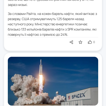
зараз низькі.
За словами Райта, на кожен барель нафти, який витікає з
резерву, США отримуватимуть 1.25 бареля назад
наступного року. Міністерство енергетики позичає
близько 133 мільйонів барелів нафти з SPR компаніям, які
повернуть її нафтою з премією до 24%.
0