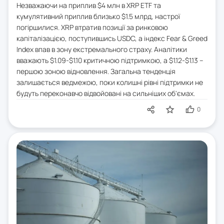
Незважаючи на приплив $4 млн в XRP ETF та
кумулятивний приплив близько $1.5 млрд, настрої
погіршилися. XRP втратив позиції за ринковою
капіталізацією, поступившись USDC, а індекс Fear & Greed
Index впав в зону екстремального страху. Аналітики
вважають $1.09-$1.10 критичною підтримкою, а $1.12-$1.13 –
першою зоною відновлення. Загальна тенденція
залишається ведмежою, поки колишні рівні підтримки не
будуть переконавчо відвойовані на сильніших об'ємах.
0