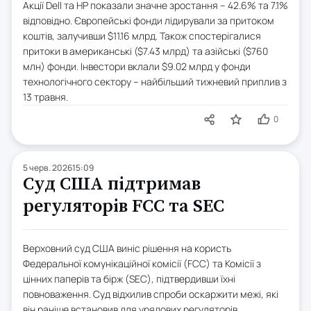
Акції Dell та HP показали значне зростання – 42.6% та 7.1%
відповідно. Європейські фонди лідирували за притоком
коштів, залучивши $11.16 млрд. Також спостерігалися
притоки в американські ($7.43 млрд) та азійські ($760
млн) фонди. Інвестори вклали $9.02 млрд у фонди
технологічного сектору – найбільший тижневий приплив з
13 травня.
0
5 черв. 2026
15:09
Суд США підтримав
регуляторів FCC та SEC
Верховний суд США виніс рішення на користь
Федеральної комунікаційної комісії (FCC) та Комісії з
цінних паперів та бірж (SEC), підтвердивши їхні
повноваження. Суд відхилив спроби оскаржити межі, які
він раніше встановив для урядових регуляторів.