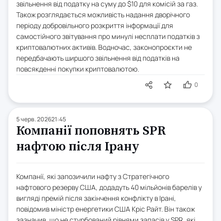
звільнення від податку на суму до $10 для комісій за газ.
Також розглядається можливість надання дворічного
періоду добровільного розкриття інформації для
самостійного звітування про минулі несплати податків з
криптовалютних активів. Водночас, законопроєкти не
передбачають ширшого звільнення від податків на
повсякденні покупки криптовалютою.
0
5 черв. 2026
21:45
Компанії поповнять SPR
нафтою після Ірану
Компанії, які запозичили нафту з Стратегічного
нафтового резерву США, додадуть 40 мільйонів барелів у
вигляді премій після закінчення конфлікту в Ірані,
повідомив міністр енергетики США Кріс Райт. Він також
зазначив, що не стурбований рівнями запасів у SPR, які