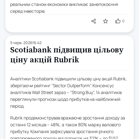
реальним станом економіки викликає занепокоєння
серед інвесторів.
0
5 черв. 2026
16:42
Scotiabank підвищив цільову
ціну акцій Rubrik
Аналітики Scotiabank підвищили цільову ціну акцій Rubrik,
зберігаючи рейтинг "Sector Outperform". Консенсус
аналітиків Wall Street зараз – "Strong Buy", 14 аналітиків
переглянули прогнози щодо прибутків на найближчий
період.
Rubrik продемонстрував вражаюче зростання доходу за
останні 12 місяців – 48%, а також 80% маржу валового
прибутку. Компанія зафіксувала зростання річного
повторюваного доходу від підписок на 32% – до $1.57