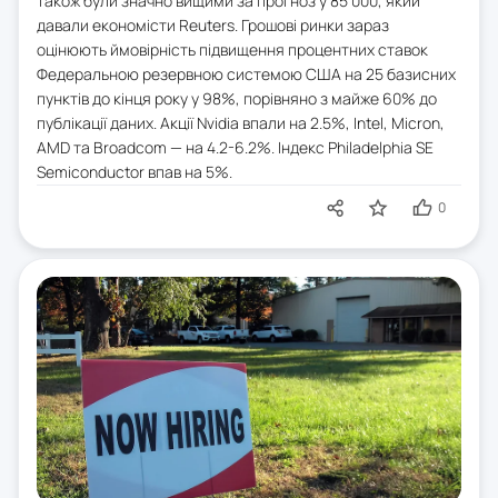
також були значно вищими за прогноз у 85 000, який
давали економісти Reuters. Грошові ринки зараз
оцінюють ймовірність підвищення процентних ставок
Федеральною резервною системою США на 25 базисних
пунктів до кінця року у 98%, порівняно з майже 60% до
публікації даних. Акції Nvidia впали на 2.5%, Intel, Micron,
AMD та Broadcom — на 4.2-6.2%. Індекс Philadelphia SE
Semiconductor впав на 5%.
0