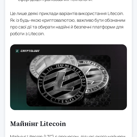
Це лише деякі приклади варіантів використання Litecoin.
Як із будь-якою криптовалютою, важливо бути обізнаним
про свої дії та обирати надійні й безпечні платформи для
роботи з Litecoin.
Майнінг Litecoin
Майнінг Litecoin (LTC) є процесом, під час якого майнери