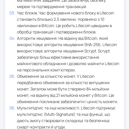
математичні завдання. Це забезпечує безпеку
мережі та підтвердження транзакцій.
Час блоків. Час формування нового блоку в Litecoin
становить близько 2,5 хвилини, порівняно з 10
хвилинами в Bitcoin. Це робить Litecoin швидшим в
обробці транзакцій і підтвердженні блоків.
Алгоритм хешування. На відміну від Bitcoin, який
використовує алгоритм хешування SHA-256, Litecoin
використовує алгоритм хешування Scrypt. Scrypt
забезпечує більш ефективне використання
майнінгового обладнання і дозволяє майнити Litecoin
на персональних комп'ютерах.
Обмеження за кількістю монет. У Litecoin
передбачено обмеження за кількістю випущених
монет. Загалом може бути створено 84 мільйони
монет, на відміну від 21 мільйона монет у Bitcoin. Це
обмеження покликане забезпечити і цінність монети.
Мультипідпис та інші можливості. Litecoin підтримує
мультипідпис (Multi-Signature) та інші функції, що
дають змогу створювати складніші та безпечніші
смарт-контракти й угоди.