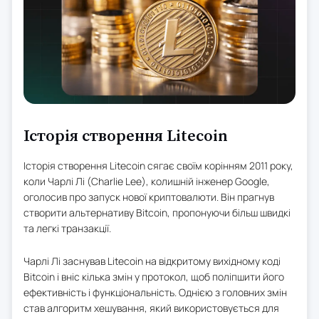
Історія створення Litecoin
Історія створення Litecoin сягає своїм корінням 2011 року,
коли Чарлі Лі (Charlie Lee), колишній інженер Google,
оголосив про запуск нової криптовалюти. Він прагнув
створити альтернативу Bitcoin, пропонуючи більш швидкі
та легкі транзакції.
Чарлі Лі заснував Litecoin на відкритому вихідному коді
Bitcoin і вніс кілька змін у протокол, щоб поліпшити його
ефективність і функціональність. Однією з головних змін
став алгоритм хешування, який використовується для