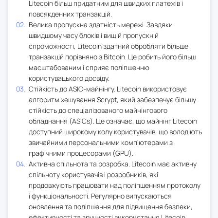
Litecoin більш придатним для швидких платежів і
повсякденних транзакцій.
Велика пропускна здатність мережі. Завдяки
швидшому часу блоків і вищій пропускній
спроможності, Litecoin здатний обробляти більше
транзакцій порівняно з Bitcoin. Це робить його більш
масштабованим і сприяє поліпшенню
користувацького досвіду.
Стійкість до ASIC-майнінгу. Litecoin використовує
алгоритм хешування Scrypt, який забезпечує більшу
стійкість до спеціалізованого майнінгового
обладнання (ASICs). Це означає, що майнінг Litecoin
доступний широкому колу користувачів, що володіють
звичайними персональними комп'ютерами з
графічними процесорами (GPU).
Активна спільнота та розробка. Litecoin має активну
спільноту користувачів і розробників, які
продовжують працювати над поліпшенням протоколу
і функціональності. Регулярно випускаються
оновлення та поліпшення для підвищення безпеки,
ефективності та зручності використання Litecoin.