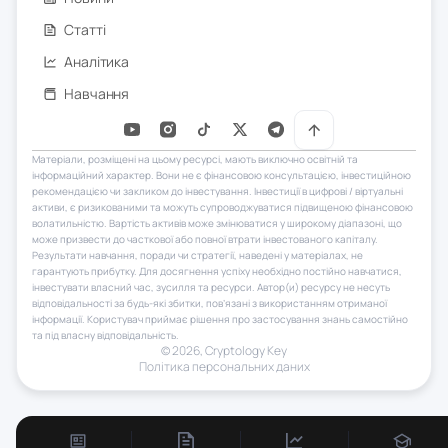
Статті
Аналітика
Навчання
Матеріали, розміщені на цьому ресурсі, мають виключно освітній та
інформаційний характер. Вони не є фінансовою консультацією, інвестиційною
рекомендацією чи закликом до інвестування. Інвестиції в цифрові / віртуальні
активи, є ризикованими та можуть супроводжуватися підвищеною фінансовою
волатильністю. Вартість активів може змінюватися у широкому діапазоні, що
може призвести до часткової або повної втрати інвестованого капіталу.
Результати навчання, поради чи стратегії, наведені у матеріалах, не
гарантують прибутку. Для досягнення успіху необхідно постійно навчатися,
інвестувати власний час, зусилля та ресурси. Автор(и) ресурсу не несуть
відповідальності за будь-які збитки, пов’язані з використанням отриманої
інформації. Користувач приймає рішення про застосування знань самостійно
та під власну відповідальність.
© 2026, Сryptology Key
Політика персональних даних