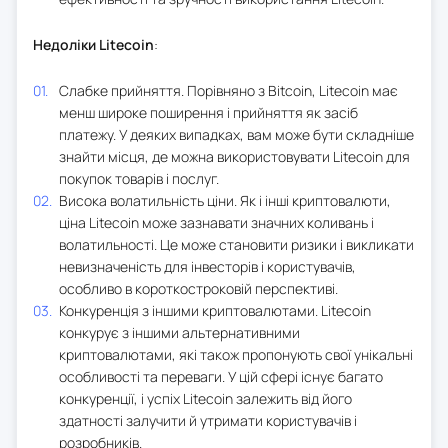
Недоліки Litecoin
:
Слабке прийняття. Порівняно з Bitcoin, Litecoin має
менш широке поширення і прийняття як засіб
платежу. У деяких випадках, вам може бути складніше
знайти місця, де можна використовувати Litecoin для
покупок товарів і послуг.
Висока волатильність ціни. Як і інші криптовалюти,
ціна Litecoin може зазнавати значних коливань і
волатильності. Це може становити ризики і викликати
невизначеність для інвесторів і користувачів,
особливо в короткостроковій перспективі.
Конкуренція з іншими криптовалютами. Litecoin
конкурує з іншими альтернативними
криптовалютами, які також пропонують свої унікальні
особливості та переваги. У цій сфері існує багато
конкуренції, і успіх Litecoin залежить від його
здатності залучити й утримати користувачів і
розробників.