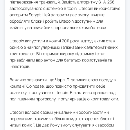
підтвердження транзакцій. Замість алгоритму SHA-256,
застосовуваного системою Bitcoin, Litecoin використовує
алгоритм Scrypt. Цей алгоритм дає змогу швидше
обробляти блоки і робить Litecoin доступним для
майнінгу на звичайних персональних комп'ютерах.
Litecoin випустили в жовтні 2011 року, відтоді актив став
однією з найпопулярніших і впізнаваних альтернативних
криптовалют. Він отримав широку підтримку і став
привабливим варіантом для багатьох користувачів та
інвесторів.
Важливо зазначити, що Чарлі Лі залишив свою посаду в
компанії Coinbase, щоб повністю присвятити себе
розвитку і просуванню Litecoin. Він активно працює над
поліпшенням протоколу і популяризацією криптовалюти.
Litecoin володіє своїми унікальними особливостями і
перевагами, такими як більш швидкі створення блоків і
низькі комісії. Це дає йому змогу слугувати як засобом