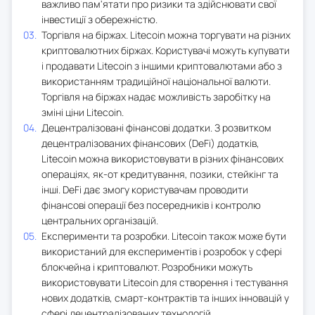
важливо пам'ятати про ризики та здійснювати свої
інвестиції з обережністю.
Торгівля на біржах. Litecoin можна торгувати на різних
криптовалютних біржах. Користувачі можуть купувати
і продавати Litecoin з іншими криптовалютами або з
використанням традиційної національної валюти.
Торгівля на біржах надає можливість заробітку на
зміні ціни Litecoin.
Децентралізовані фінансові додатки. З розвитком
децентралізованих фінансових (DeFi) додатків,
Litecoin можна використовувати в різних фінансових
операціях, як-от кредитування, позики, стейкінг та
інші. DeFi дає змогу користувачам проводити
фінансові операції без посередників і контролю
центральних організацій.
Експерименти та розробки. Litecoin також може бути
використаний для експериментів і розробок у сфері
блокчейна і криптовалют. Розробники можуть
використовувати Litecoin для створення і тестування
нових додатків, смарт-контрактів та інших інновацій у
сфері децентралізованих технологій.