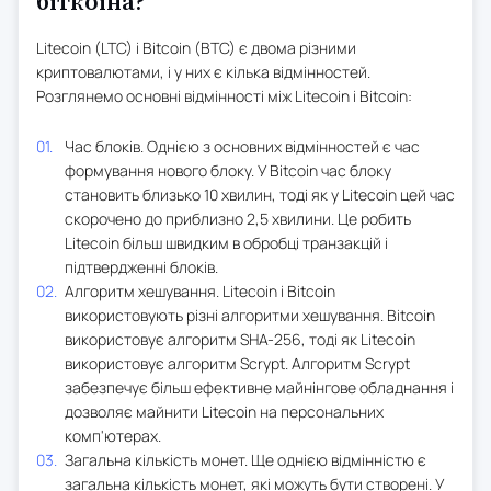
біткоїна?
Litecoin (LTC) і Bitcoin (BTC) є двома різними
криптовалютами, і у них є кілька відмінностей.
Розглянемо основні відмінності між Litecoin і Bitcoin:
Час блоків. Однією з основних відмінностей є час
формування нового блоку. У Bitcoin час блоку
становить близько 10 хвилин, тоді як у Litecoin цей час
скорочено до приблизно 2,5 хвилини. Це робить
Litecoin більш швидким в обробці транзакцій і
підтвердженні блоків.
Алгоритм хешування. Litecoin і Bitcoin
використовують різні алгоритми хешування. Bitcoin
використовує алгоритм SHA-256, тоді як Litecoin
використовує алгоритм Scrypt. Алгоритм Scrypt
забезпечує більш ефективне майнінгове обладнання і
дозволяє майнити Litecoin на персональних
комп'ютерах.
Загальна кількість монет. Ще однією відмінністю є
загальна кількість монет, які можуть бути створені. У