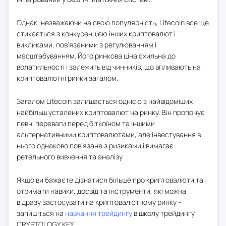
Однак, незважаючи на свою популярність, Litecoin все ще
стикається з конкуренцією інших криптовалют і
викликами, пов'язаними з регулюванням і
масштабуванням. Його ринкова ціна схильна до
волатильності і залежить від чинників, що впливають на
криптовалютні ринки загалом.
Загалом Litecoin залишається однією з найвідоміших і
найбільш усталених криптовалют на ринку. Він пропонує
певні переваги перед біткоїном та іншими
альтернативними криптовалютами, але інвестування в
нього однаково пов'язане з ризиками і вимагає
ретельного вивчення та аналізу.
Якщо ви бажаєте дізнатися більше про криптовалюти та
отримати навики, досвід та інструменти, які можна
відразу застосувати на криптовалютному ринку -
запишіться на
навчання трейдингу
в школу трейдингу
CRYPTOLOGY KEY.