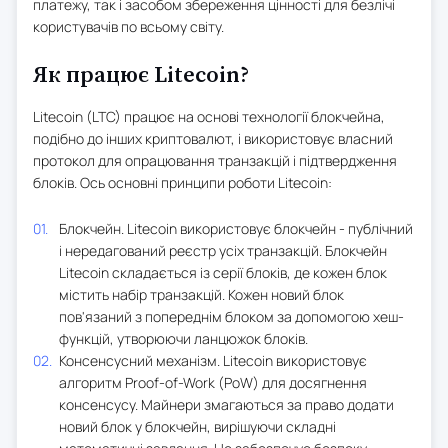
платежу, так і засобом збереження цінності для безлічі
користувачів по всьому світу.
Як працює Litecoin?
Litecoin (LTC) працює на основі технології блокчейна,
подібно до інших криптовалют, і використовує власний
протокол для опрацювання транзакцій і підтвердження
блоків. Ось основні принципи роботи Litecoin:
Блокчейн. Litecoin використовує блокчейн - публічний
і нередагований реєстр усіх транзакцій. Блокчейн
Litecoin складається із серії блоків, де кожен блок
містить набір транзакцій. Кожен новий блок
пов'язаний з попереднім блоком за допомогою хеш-
функцій, утворюючи ланцюжок блоків.
Консенсусний механізм. Litecoin використовує
алгоритм Proof-of-Work (PoW) для досягнення
консенсусу. Майнери змагаються за право додати
новий блок у блокчейн, вирішуючи складні