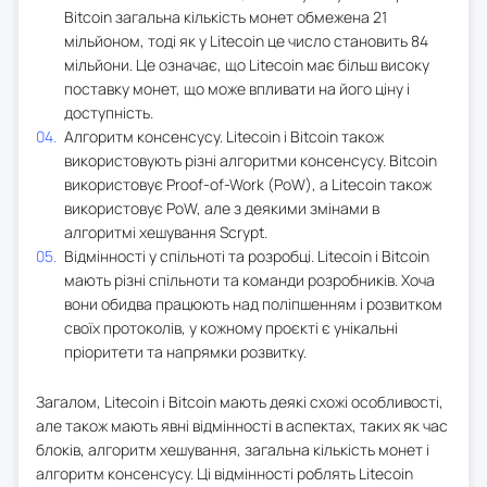
Bitcoin загальна кількість монет обмежена 21
мільйоном, тоді як у Litecoin це число становить 84
мільйони. Це означає, що Litecoin має більш високу
поставку монет, що може впливати на його ціну і
доступність.
Алгоритм консенсусу. Litecoin і Bitcoin також
використовують різні алгоритми консенсусу. Bitcoin
використовує Proof-of-Work (PoW), а Litecoin також
використовує PoW, але з деякими змінами в
алгоритмі хешування Scrypt.
Відмінності у спільноті та розробці. Litecoin і Bitcoin
мають різні спільноти та команди розробників. Хоча
вони обидва працюють над поліпшенням і розвитком
своїх протоколів, у кожному проєкті є унікальні
пріоритети та напрямки розвитку.
Загалом, Litecoin і Bitcoin мають деякі схожі особливості,
але також мають явні відмінності в аспектах, таких як час
блоків, алгоритм хешування, загальна кількість монет і
алгоритм консенсусу. Ці відмінності роблять Litecoin