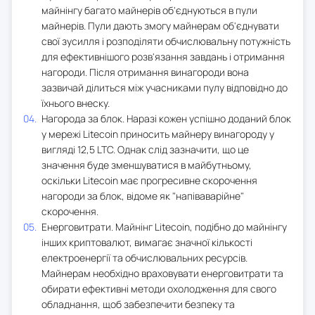
майнінгу багато майнерів об'єднуються в пули
майнерів. Пули дають змогу майнерам об'єднувати
свої зусилля і розподіляти обчислювальну потужність
для ефективнішого розв'язання завдань і отримання
нагороди. Після отримання винагороди вона
зазвичай ділиться між учасниками пулу відповідно до
їхнього внеску.
Нагорода за блок. Наразі кожен успішно доданий блок
у мережі Litecoin приносить майнеру винагороду у
вигляді 12,5 LTC. Однак слід зазначити, що це
значення буде зменшуватися в майбутньому,
оскільки Litecoin має прогресивне скорочення
нагороди за блок, відоме як "напіваварійне"
скорочення.
Енерговитрати. Майнінг Litecoin, подібно до майнінгу
інших криптовалют, вимагає значної кількості
електроенергії та обчислювальних ресурсів.
Майнерам необхідно враховувати енерговитрати та
обирати ефективні методи охолодження для свого
обладнання, щоб забезпечити безпеку та