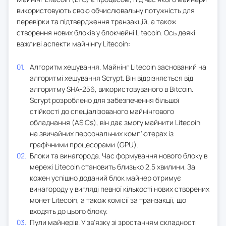
використовують свою обчислювальну потужність для
перевірки та підтвердження транзакцій, а також
створення нових блоків у блокчейні Litecoin. Ось деякі
важливі аспекти майнінгу Litecoin:
Алгоритм хешування. Майнінг Litecoin заснований на
алгоритмі хешування Scrypt. Він відрізняється від
алгоритму SHA-256, використовуваного в Bitcoin.
Scrypt розроблено для забезпечення більшої
стійкості до спеціалізованого майнінгового
обладнання (ASICs), він дає змогу майнити Litecoin
на звичайних персональних комп'ютерах із
графічними процесорами (GPU).
Блоки та винагорода. Час формування нового блоку в
мережі Litecoin становить близько 2,5 хвилини. За
кожен успішно доданий блок майнер отримує
винагороду у вигляді певної кількості нових створених
монет Litecoin, а також комісії за транзакції, що
входять до цього блоку.
Пули майнерів. У зв'язку зі зростанням складності