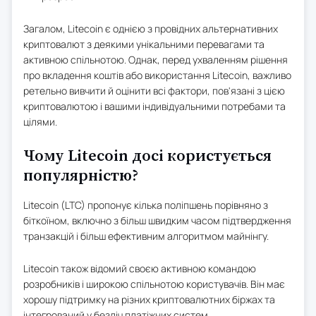
Загалом, Litecoin є однією з провідних альтернативних
криптовалют з деякими унікальними перевагами та
активною спільнотою. Однак, перед ухваленням рішення
про вкладення коштів або використання Litecoin, важливо
ретельно вивчити й оцінити всі фактори, пов'язані з цією
криптовалютою і вашими індивідуальними потребами та
цілями.
Чому Litecoin досі користується
популярністю?
Litecoin (LTC) пропонує кілька поліпшень порівняно з
біткоїном, включно з більш швидким часом підтвердження
транзакцій і більш ефективним алгоритмом майнінгу.
Litecoin також відомий своєю активною командою
розробників і широкою спільнотою користувачів. Він має
хорошу підтримку на різних криптовалютних біржах та
інтегрований у безліч платіжних систем.