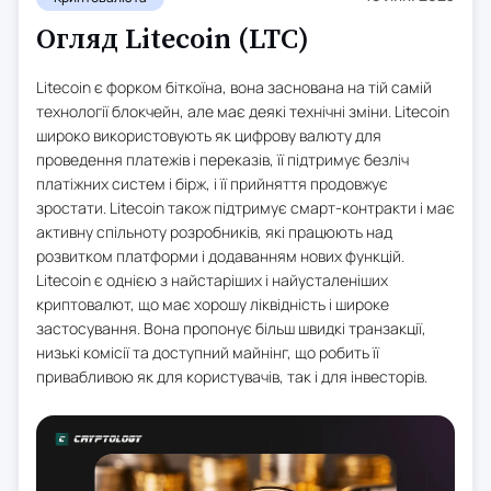
Огляд Litecoin (LTC)
Litecoin є форком біткоїна, вона заснована на тій самій
технології блокчейн, але має деякі технічні зміни. Litecoin
широко використовують як цифрову валюту для
проведення платежів і переказів, її підтримує безліч
платіжних систем і бірж, і її прийняття продовжує
зростати. Litecoin також підтримує смарт-контракти і має
активну спільноту розробників, які працюють над
розвитком платформи і додаванням нових функцій.
Litecoin є однією з найстаріших і найусталеніших
криптовалют, що має хорошу ліквідність і широке
застосування. Вона пропонує більш швидкі транзакції,
низькі комісії та доступний майнінг, що робить її
привабливою як для користувачів, так і для інвесторів.