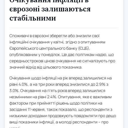
Очікування інфляції в
єврозоні залишаються
стабільними
Споживачі в єврозоні зберегли або знизили свої
інфляційні очікування у квітні, згідно з опитуванням
Європейського центрального банку (ЄЦБ),
опублікованим у понеділок. Це дає політикам надію, що
середньострокові цінові очікування не сигналізують про
значний відхід від цільового показника.
Очікування щодо інфляції на рік вперед залишилися на
рівні 4.0%, а на три роки вперед знизилися до 2.9% з
3.0%. Очікування на п'ять років вперед залишилися
незмінними на рівні 2.4%. Опитування, яке є важливим
фактором при прийнятті рішень щодо політики на
засіданні 11 червня, також показало, що респонденти з
низькими доходами продовжують повідомляти про дещо
вищі показники інфляції, а молоді респонденти – про