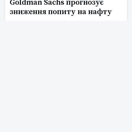
Goldman Sachs прогнозує
зниження попиту на нафту
Аналітики Goldman Sachs вважають, що зниження попиту,
спричинене зростанням цін, частково нівелює вплив
можливого дефіциту нафти на ринку. Вони бачать як
ризики подальшого зростання цін через можливі втрати
пропозиції з Близького Сходу, так і потенційне зниження
цін через ослаблення попиту.
За оцінками інвестиційного банку, зниження попиту на
нафту у травні могло досягти 2 мільйонів барелів на день,
з огляду на дані про продажі в Китаї та Західній Європі. Це
може призвести до зниження цін на Brent на $10 у
четвертому кварталі цього року, якщо базовий сценарій
передбачає ціну в $90 за барель.
0