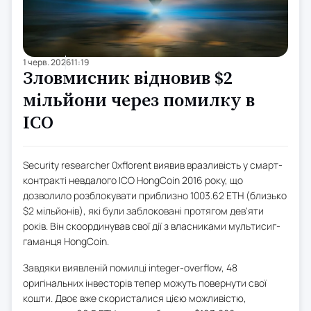
1 черв. 2026
11:19
Зловмисник відновив $2
мільйони через помилку в
ICO
Security researcher 0xflorent виявив вразливість у смарт-
контракті невдалого ICO HongCoin 2016 року, що
дозволило розблокувати приблизно 1003.62 ETH (близько
$2 мільйонів), які були заблоковані протягом дев'яти
років. Він скоординував свої дії з власниками мультисиг-
гаманця HongCoin.
Завдяки виявленій помилці integer-overflow, 48
оригінальних інвесторів тепер можуть повернути свої
кошти. Двоє вже скористалися цією можливістю,