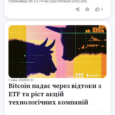
отримавши 96.5 ETH на суму близько $193,000.
0
1 черв. 2026
10:51
Bitcoin падає через відтоки з
ETF та ріст акцій
технологічних компаній