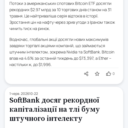
Потоки з американських спотових Bitcoin ETF досягли
рекордних $2.97 млрд за 10 торгових днів станом на 31
травня. Це найтриваліша серія відтоків в історії.
Зростання цін на нафту через зрив угоди з Іраном також
чинить тиск на ринок.
Водночас, глобальні акції досягли нових максимумів
завдяки торгівлі акціями компаній, що займаються
штучним інтелектом, зокрема Nvidia та SoftBank. Bitcoin
впав на 4.6% за останній тиждень до $73,397, а Ether –
настільки ж, до $1,996.
0
1 черв. 2026
10:22
SoftBank досяг рекордної
капіталізації на тлі буму
штучного інтелекту