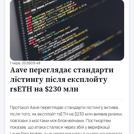
1 черв. 2026
09:48
Aave переглядає стандарти
лістингу після експлойту
rsETH на $230 млн
Протокол Aave переглядає стандарти лістингу активів
після того, як експлойт rsETH на $230 млн виявив ризики,
пов'язані з мостами між блокчейнами. Постмортем
показав, що атака сталася через збій у верифікації
LayerZero bridge, а не через помилку в смарт-контрактах