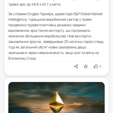
травні зріс до 49.8 з 45.7 у квітні.
За словами Ендрю Гаркера, директора S&P Global Market
Intelligence, турецький виробничий сектор у травні
продемонстрував позитивну динаміку завдяки
відновленню зростання експорту, що підтримало
незначне збільшення виробництва. Нові експортні
замовлення зросли, завершивши 20-місячну серію спаду,
тоді як загальний обсяг нових замовлень дещо
зменшився через невизначеність, вищі ціни та війну на
Близькому Сході.
0