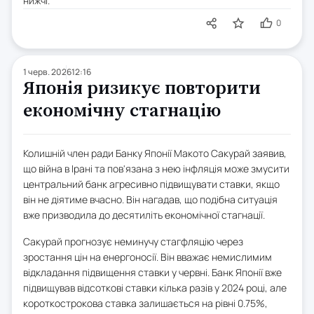
нижчі.
0
1 черв. 2026
12:16
Японія ризикує повторити
економічну стагнацію
Колишній член ради Банку Японії Макото Сакурай заявив,
що війна в Ірані та пов'язана з нею інфляція може змусити
центральний банк агресивно підвищувати ставки, якщо
він не діятиме вчасно. Він нагадав, що подібна ситуація
вже призводила до десятиліть економічної стагнації.
Сакурай прогнозує неминучу стагфляцію через
зростання цін на енергоносії. Він вважає немислимим
відкладання підвищення ставки у червні. Банк Японії вже
підвищував відсоткові ставки кілька разів у 2024 році, але
короткострокова ставка залишається на рівні 0.75%,