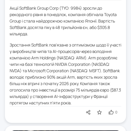
Акції SoftBank Group Corp (TYO: 9984) зросли до
рекордного рівня в понеділок, компанія обігнала Toyota
Group і стала найдорожчою компанією Японії. Вартість
SoftBank досягла піку в 48 трильйонів єн, або $305.8
мільярда.
Зростання SoftBank пов'язане з оптимізмом щодо її участі
у виробництві чипів та AI-процесорів через володіння
компанією Arm Holdings (NASDAQ: ARM). Arm розробляє
чипи на базі технологій NVIDIA Corporation (NASDAQ:
NVDA) та Microsoft Corporation (NASDAQ: MSFT). SoftBank
володіє приблизно 90% акцій Arm, вартість яких зросла
більш ніж втричі з початку 2026 року. Компанія також
оголосила про інвестиції в розмірі 75 мільярдів євро ($87.3
мільярда) у створення AI-інфраструктури у Франції
протягом наступних п'яти років.
0