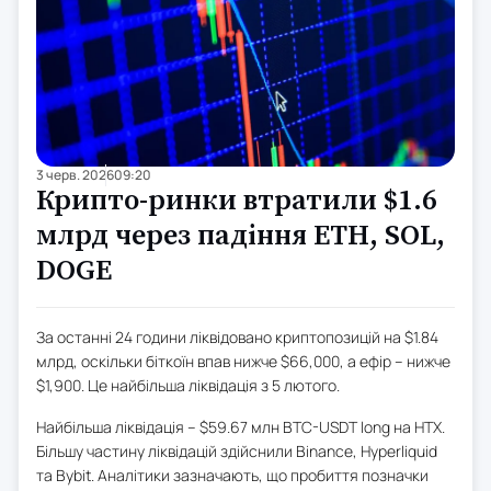
3 черв. 2026
09:20
Крипто-ринки втратили $1.6
млрд через падіння ETH, SOL,
DOGE
За останні 24 години ліквідовано криптопозицій на $1.84
млрд, оскільки біткоїн впав нижче $66,000, а ефір – нижче
$1,900. Це найбільша ліквідація з 5 лютого.
Найбільша ліквідація – $59.67 млн BTC-USDT long на HTX.
Більшу частину ліквідацій здійснили Binance, Hyperliquid
та Bybit. Аналітики зазначають, що пробиття позначки