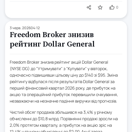
0
3 черв. 2026
04:12
Freedom Broker знизив
рейтинг Dollar General
Freedom Broker знизив рейтинг акцій Dollar General
(NYSE:DG) до "Утримувати" з "Купувати" у вівторок,
одночасно підвищивши цільову ціну до $140 зі $95. Зміна
рейтингу відбулася після результатів Dollar General за
перший фінансовий квартал 2026 року, де прибуток на
акцію та операційний прибуток перевищили очікування,
незважаючи на незначне падіння виручки від прогнозів.
Чистий обсяг продажів збільшився на 3,4% у річному
обчисленні до $10,8 млрд. Порівнянні продажі зросли на
2,0% протягом кварталу, а прибуток на акцію зріс на
12,4% у річному обчисленні до $2,00. Акції зараз