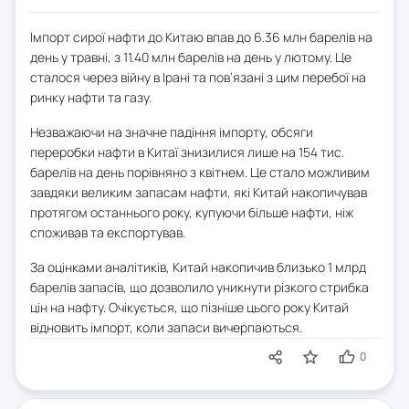
Імпорт сирої нафти до Китаю впав до 6.36 млн барелів на
день у травні, з 11.40 млн барелів на день у лютому. Це
сталося через війну в Ірані та пов’язані з цим перебої на
ринку нафти та газу.
Незважаючи на значне падіння імпорту, обсяги
переробки нафти в Китаї знизилися лише на 154 тис.
барелів на день порівняно з квітнем. Це стало можливим
завдяки великим запасам нафти, які Китай накопичував
протягом останнього року, купуючи більше нафти, ніж
споживав та експортував.
За оцінками аналітиків, Китай накопичив близько 1 млрд
барелів запасів, що дозволило уникнути різкого стрибка
цін на нафту. Очікується, що пізніше цього року Китай
відновить імпорт, коли запаси вичерпаються.
0