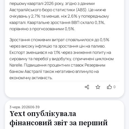
першому кварталі 2026 року, згідно з даними
Австралійського бюро статистики (ABS). Це нижче
очікувань у 2,7% та менше, ніж 2,6% у попередньому
кварталі. Квартальне зростання ВВП склало 0,3%,
порівняно з прогнозованими 0,5%.
Зростання споживчих витрат сповільнилося до 0,5%
через високу інфляцію та зростання цін на паливо.
Експорт зменшився на 1,1% через зниження попиту на
сировину та перебої у видобутку, спричинені циклоном
Narelle. Підвищення процентних ставок Резервним
банком Австралії також негативно вплинуло на
економічну активність.
0
3 черв. 2026
06:39
Yext опублікувала
фінансовий звіт за перший