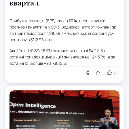
квартал
Прибуток на акцію (EPS) склав $0.14, перевищивши
прогнози аналітиків у $0.13. Водночас, виторг компанії за
звітний період досяг $107.92 млн, що нижче консенсус-
прогнозу в $112.95 млн.
Акції Yext (NYSE: YEXT) закрилися на рівні $4.22. За
останні три місяці ціна акцій знизилася на -24.37%, а за
останні 12 місяців – на -38.12%.
0