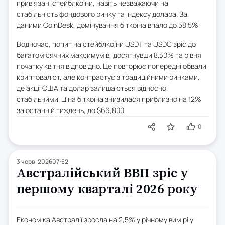
прив'язані стейблкоїни, навіть незважаючи на
стабільність фондового ринку та індексу долара. За
даними CoinDesk, домінування біткоїна впало до 58.5%.
Водночас, попит на стейблкоїни USDT та USDC зріс до
багатомісячних максимумів, досягнувши 8.30% та рівня
початку квітня відповідно. Це повторює попередні обвали
криптовалют, але контрастує з традиційними ринками,
де акції США та долар залишаються відносно
стабільними. Ціна біткоїна знизилася приблизно на 12%
за останній тиждень, до $66,800.
0
3 черв. 2026
07:52
Австралійський ВВП зріс у
першому кварталі 2026 року
Економіка Австралії зросла на 2,5% у річному вимірі у