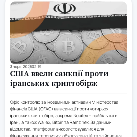
3 черв. 2026
02:19
США ввели санкції проти
іранських криптобірж
Офіс контролю за іноземними активами Міністерства
фінансів США (OFAC) ввів санкції проти чотирьох
іранських криптобірж, зокрема Nobitex – найбільшої в
Ірані, а також Wallex, Bitpin та Ramzinex. За даними
відомства, платформи використовувалися для
фінансування тероризму, обходу санкцій та здійснення