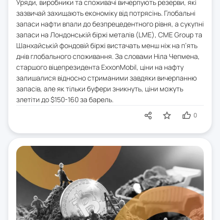
Уряди, виробники та споживачі вичерпують резерви, які
зазвичай захищають економіку від потрясінь. Глобальні
запаси нафти впали до безпрецедентного рівня, а сукупні
запаси на Лондонській біржі металів (LME), CME Group та
Шанхайській фондовій біржі вистачать менш ніж на п’ять
днів глобального споживання. За словами Ніла Чепмена,
старшого віцепрезидента ExxonMobil, ціни на нафту
залишалися відносно стриманими завдяки вичерпанню
запасів, але як тільки буфери зникнуть, ціни можуть
злетіти до $150-160 за барель.
0