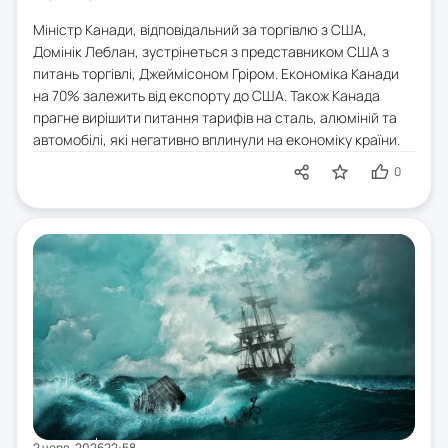
Міністр Канади, відповідальний за торгівлю з США,
Домінік Леблан, зустрінеться з представником США з
питань торгівлі, Джеймісоном Гріром. Економіка Канади
на 70% залежить від експорту до США. Також Канада
прагне вирішити питання тарифів на сталь, алюміній та
автомобілі, які негативно вплинули на економіку країни.
0
2 черв. 2026
22:58