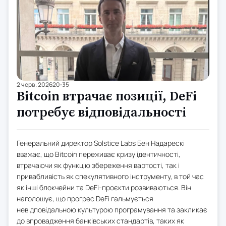
2 черв. 2026
20:35
Bitcoin втрачає позиції, DeFi
потребує відповідальності
Генеральний директор Solstice Labs Бен Надарескі
вважає, що Bitcoin переживає кризу ідентичності,
втрачаючи як функцію збереження вартості, так і
привабливість як спекулятивного інструменту, в той час
як інші блокчейни та DeFi-проєкти розвиваються. Він
наголошує, що прогрес DeFi гальмується
невідповідальною культурою програмування та закликає
до впровадження банківських стандартів, таких як