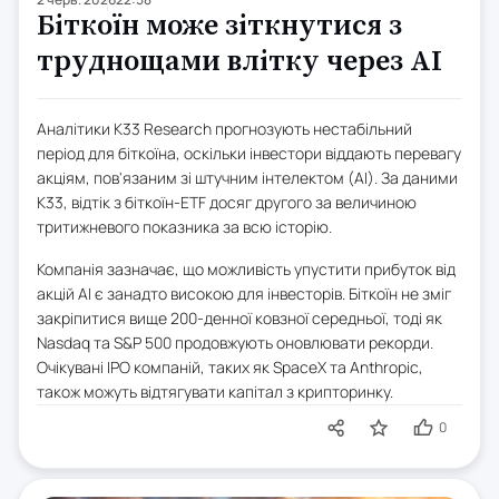
Біткоїн може зіткнутися з
труднощами влітку через AI
Аналітики K33 Research прогнозують нестабільний
період для біткоїна, оскільки інвестори віддають перевагу
акціям, пов'язаним зі штучним інтелектом (AI). За даними
K33, відтік з біткоїн-ETF досяг другого за величиною
тритижневого показника за всю історію.
Компанія зазначає, що можливість упустити прибуток від
акцій AI є занадто високою для інвесторів. Біткоїн не зміг
закріпитися вище 200-денної ковзної середньої, тоді як
Nasdaq та S&P 500 продовжують оновлювати рекорди.
Очікувані IPO компаній, таких як SpaceX та Anthropic,
також можуть відтягувати капітал з крипторинку.
0