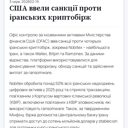
3 черв. 2026
02:19
США ввели санкції проти
іранських криптобірж
Офіс контролю за іноземними активами Міністерства
фінансів США (OFAC) ввів санкції проти чотирьох
іранських криптобірж, зокрема Nobitex – найбільшої в
Ірані, а також Wallex, Bitpin та Ramzinex. За даними
відомства, платформи використовувалися для
фінансування тероризму, обходу санкцій та здійснення
виплат за ransomware.
Nobitex обробила понад 50% всіх іранських надходжень
цифрових активів у 2025 році та сприяла транзакціям,
пов'язаним з Корпусом вартових ісламської революції
(КВІР), включаючи пов'язаних з КВІР зловмисників, які
використовують ransomware. Також, за твердженням
Мінфіну, біржа допомогла Центральному банку Ірану
отримати доступ до сотень мільйонів доларів у stablecoin
для підтримки курсу іранського ріалу.