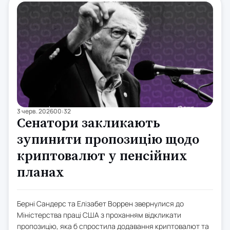
3 черв. 2026
00:32
Сенатори закликають
зупинити пропозицію щодо
криптовалют у пенсійних
планах
Берні Сандерс та Елізабет Воррен звернулися до
Міністерства праці США з проханням відкликати
пропозицію, яка б спростила додавання криптовалют та