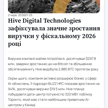
2 черв. 2026
21:25
Hive Digital Technologies
зафіксувала значне зростання
виручки у фіскальному 2026
році
Виручка компанії майже потроїлася, досягнувши $297.8
млн, завдяки зростанню цін на Bitcoin та збільшенню
обсягів майнінгу. Hive видобула 2,885 BTC протягом року.
Окрім цього, компанія активно розширює бізнес у сфері
AI-обчислень. Її підрозділ BUZZ HPC показав зростання на
94%, досягнувши виручки $19.5 млн. Hive планує
побудувати дата-центр потужністю 320 МВт поблизу
Торонто, який має стати найбільшим приватним AI-
центром у Канаді.