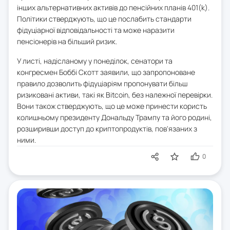
інших альтернативних активів до пенсійних планів 401(k).
Політики стверджують, що це послабить стандарти
фідуціарної відповідальності та може наразити
пенсіонерів на більший ризик.
У листі, надісланому у понеділок, сенатори та
конгресмен Боббі Скотт заявили, що запропоноване
правило дозволить фідуціаріям пропонувати більш
ризиковані активи, такі як Bitcoin, без належної перевірки.
Вони також стверджують, що це може принести користь
колишньому президенту Дональду Трампу та його родині,
розширивши доступ до криптопродуктів, пов'язаних з
ними.
0