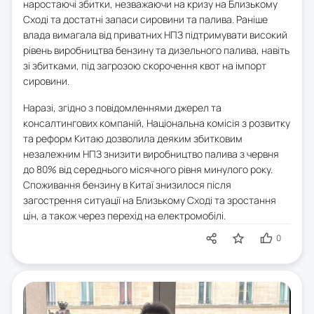
наростаючі збитки, незважаючи на кризу на Близькому
Сході та достатні запаси сировини та палива. Раніше
влада вимагала від приватних НПЗ підтримувати високий
рівень виробництва бензину та дизельного палива, навіть
зі збитками, під загрозою скорочення квот на імпорт
сировини.
Наразі, згідно з повідомленнями джерел та
консалтингових компаній, Національна комісія з розвитку
та реформ Китаю дозволила деяким збитковим
незалежним НПЗ знизити виробництво палива з червня
до 80% від середнього місячного рівня минулого року.
Споживання бензину в Китаї знизилося після
загострення ситуації на Близькому Сході та зростання
цін, а також через перехід на електромобілі.
0