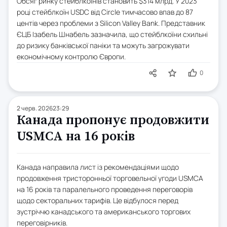
Обсяг ринку стейблкоїнів становить $314 млрд. У 2023
році стейблкоїн USDC від Circle тимчасово впав до 87
центів через проблеми з Silicon Valley Bank. Представник
ЄЦБ Ізабель Шнабель зазначила, що стейблкоїни схильні
до ризику банківської паніки та можуть загрожувати
економічному контролю Європи.
0
2 черв. 2026
23:29
Канада пропонує продовжити
USMCA на 16 років
Канада направила лист із рекомендаціями щодо
продовження тристоронньої торговельної угоди USMCA
на 16 років та паралельного проведення переговорів
щодо секторальних тарифів. Це відбулося перед
зустріччю канадського та американського торгових
переговірників.