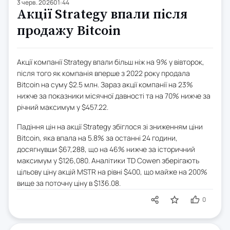
3 черв. 2026
01:44
Акції Strategy впали після
продажу Bitcoin
Акції компанії Strategy впали більш ніж на 9% у вівторок,
після того як компанія вперше з 2022 року продала
Bitcoin на суму $2.5 млн. Зараз акції компанії на 23%
нижче за показники місячної давності та на 70% нижче за
річний максимум у $457.22.
Падіння цін на акції Strategy збіглося зі зниженням ціни
Bitcoin, яка впала на 5.8% за останні 24 години,
досягнувши $67,288, що на 46% нижче за історичний
максимум у $126,080. Аналітики TD Cowen зберігають
цільову ціну акцій MSTR на рівні $400, що майже на 200%
вище за поточну ціну в $136.08.
0