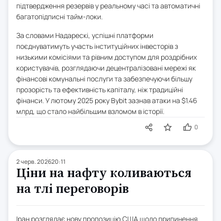
підтвердження резервів у реальному часі та автоматичні
багатопідписні тайм-локи.
За словами Надарескі, успішні платформи
поєднуватимуть участь інституційних інвесторів з
низькими комісіями та рівним доступом для роздрібних
користувачів, розглядаючи децентралізовані мережі як
фінансові комунальні послуги та забезпечуючи більшу
прозорість та ефективність капіталу, ніж традиційні
фінанси. У лютому 2025 року Bybit зазнав атаки на $1.46
млрд, що стало найбільшим взломом в історії.
0
2 черв. 2026
20:11
Ціни на нафту коливаються
на тлі переговорів
Іран розглядає нову пропозицію США щодо припинення