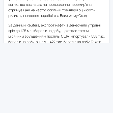
вогню, що дає надію на продовження перемир'я та
стримує ціни на нафту, оскільки трейдери оцінюють
ризик відновлення перебоїв на Близькому Сході.
За даними Reuters, експорт нафти з Венесуели у травні
зріс до 1.25 млн барелів на добу, що стало третім
місячним збільшенням поспіль. США імпортували 558 тис.
барелів на добу, а Індія – 427 тис. барелів на добу. Також,
за даними джерела, експорт російської нафти у 2026 році
в середньому становить 3.46 млн барелів на добу –
найвищий темп завантажень з початку війни в Україні у
2022 році, що на 120 тис. барелів на добу більше, ніж рік
тому.
0