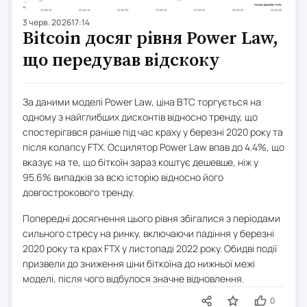
3 черв. 2026
17:14
Bitcoin досяг рівня Power Law,
що передував відскоку
За даними моделі Power Law, ціна BTC торгується на
одному з найглибших дисконтів відносно тренду, що
спостерігався раніше під час краху у березні 2020 року та
після колапсу FTX. Осцилятор Power Law впав до 4.4%, що
вказує на те, що біткоїн зараз коштує дешевше, ніж у
95.6% випадків за всю історію відносно його
довгострокового тренду.
Попередні досягнення цього рівня збігалися з періодами
сильного стресу на ринку, включаючи падіння у березні
2020 року та крах FTX у листопаді 2022 року. Обидві події
призвели до зниження ціни біткоїна до нижньої межі
моделі, після чого відбулося значне відновлення.
0