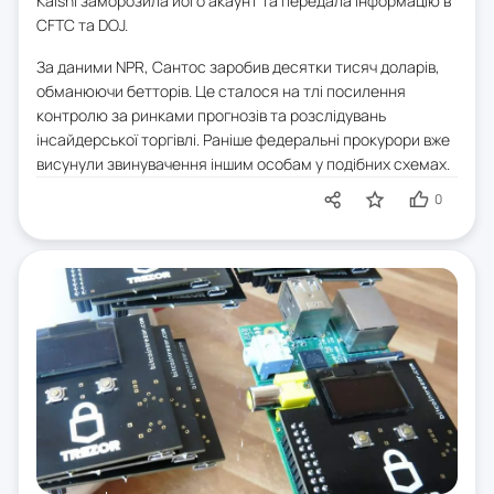
Kalshi заморозила його акаунт та передала інформацію в
CFTC та DOJ.
За даними NPR, Сантос заробив десятки тисяч доларів,
обманюючи бетторів. Це сталося на тлі посилення
контролю за ринками прогнозів та розслідувань
інсайдерської торгівлі. Раніше федеральні прокурори вже
висунули звинувачення іншим особам у подібних схемах.
0