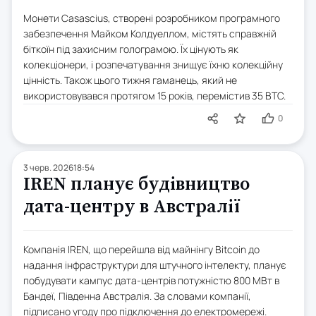
Монети Casascius, створені розробником програмного
забезпечення Майком Колдуеллом, містять справжній
біткоїн під захисним голограмою. Їх цінують як
колекціонери, і розпечатування знищує їхню колекційну
цінність. Також цього тижня гаманець, який не
використовувався протягом 15 років, перемістив 35 BTC.
0
3 черв. 2026
18:54
IREN планує будівництво
дата-центру в Австралії
Компанія IREN, що перейшла від майнінгу Bitcoin до
надання інфраструктури для штучного інтелекту, планує
побудувати кампус дата-центрів потужністю 800 МВт в
Бандеї, Південна Австралія. За словами компанії,
підписано угоду про підключення до електромережі.