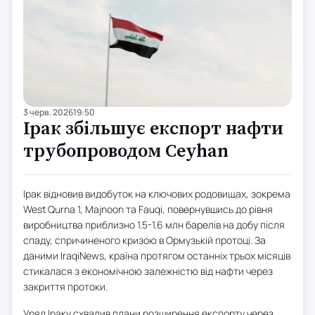
3 черв. 2026
19:50
Ірак збільшує експорт нафти
трубопроводом Ceyhan
Ірак відновив видобуток на ключових родовищах, зокрема
West Qurna 1, Majnoon та Fauqi, повернувшись до рівня
виробництва приблизно 1.5-1.6 млн барелів на добу після
спаду, спричиненого кризою в Ормузькій протоці. За
даними IraqiNews, країна протягом останніх трьох місяців
стикалася з економічною залежністю від нафти через
закриття протоки.
Уряд Іраку схвалив плани розширення експорту через