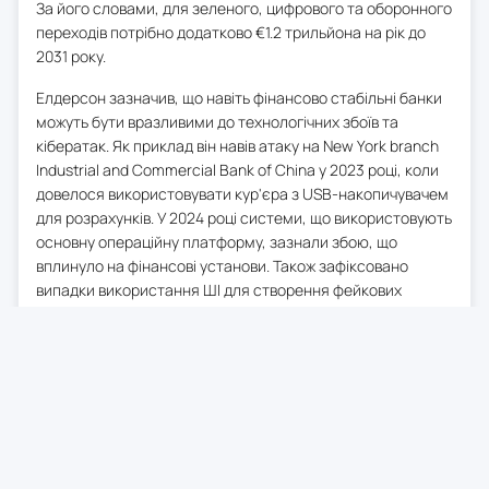
За його словами, для зеленого, цифрового та оборонного
переходів потрібно додатково €1.2 трильйона на рік до
2031 року.
Елдерсон зазначив, що навіть фінансово стабільні банки
можуть бути вразливими до технологічних збоїв та
кібератак. Як приклад він навів атаку на New York branch
Industrial and Commercial Bank of China у 2023 році, коли
довелося використовувати кур'єра з USB-накопичувачем
для розрахунків. У 2024 році системи, що використовують
основну операційну платформу, зазнали збою, що
вплинуло на фінансові установи. Також зафіксовано
випадки використання ШІ для створення фейкових
клієнтів для отримання кредитів, що призвело до
мільйонних збитків.
ЄЦБ провів стрес-тест кіберстійкості 109 банків у 2024
році, виявивши потребу в покращенні у деяких з них.
Близько 75% виявлених недоліків вже усунено. Набуття
чинності Digital Operational Resilience Act (DORA)
сприятиме постійному вдосконаленню ІТ та