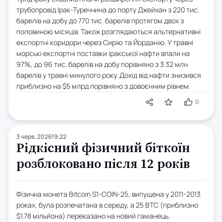
трубопровід Ірак-Туреччина до порту Джейхан з 220 тис.
барелів на добу до 770 тис. барелів протягом двох з
половиною місяців. Також розглядаються альтернативні
експортні коридори через Сирію та Йорданію. У травні
морські експортні поставки іракської нафти впали на
97%, до 96 тис. барелів на добу порівняно з 3.32 млн
барелів у травні минулого року. Дохід від нафти знизився
приблизно на $5 млрд порівняно з довоєнним рівнем.
0
3 черв. 2026
19:22
Рідкісний фізичний біткоїн
розблоковано після 12 років
Фізична монета Bitcoin S1-COIN-25, випущена у 2011-2013
роках, була розпечатана в середу, а 25 BTC (приблизно
$1.78 мільйона) переказано на новий гаманець.