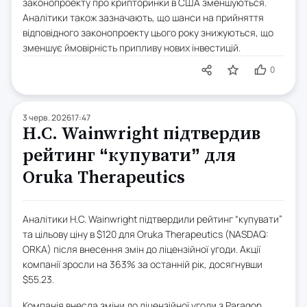
законопроекту про крипторинки в США зменшуються.
Аналітики також зазначають, що шанси на прийняття
відповідного законопроекту цього року знижуються, що
зменшує ймовірність припливу нових інвестицій.
0
3 черв. 2026
17:47
H.C. Wainwright підтвердив
рейтинг “купувати” для
Oruka Therapeutics
Аналітики H.C. Wainwright підтвердили рейтинг “купувати”
та цільову ціну в $120 для Oruka Therapeutics (NASDAQ:
ORKA) після внесення змін до ліцензійної угоди. Акції
компанії зросли на 363% за останній рік, досягнувши
$55.23.
Компанія внесла зміни до ліцензійної угоди з Paragon