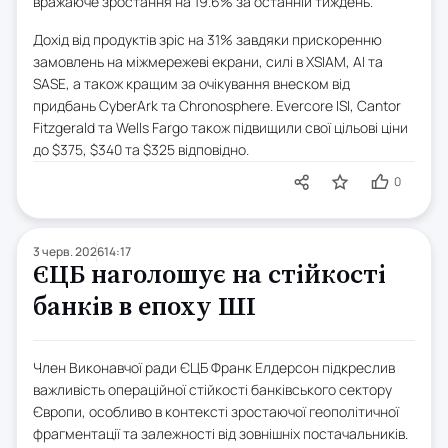
вражаюче зростання на 19.6% за останній тиждень.
Дохід від продуктів зріс на 31% завдяки прискоренню
замовлень на міжмережеві екрани, силі в XSIAM, AI та
SASE, а також кращим за очікування внеском від
придбань CyberArk та Chronosphere. Evercore ISI, Cantor
Fitzgerald та Wells Fargo також підвищили свої цільові ціни
до $375, $340 та $325 відповідно.
0
3 черв. 2026
14:17
ЄЦБ наголошує на стійкості
банків в епоху ШІ
Член Виконавчої ради ЄЦБ Франк Елдерсон підкреслив
важливість операційної стійкості банківського сектору
Європи, особливо в контексті зростаючої геополітичної
фрагментації та залежності від зовнішніх постачальників.