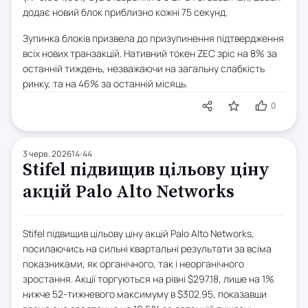
додає новий блок приблизно кожні 75 секунд.
Зупинка блоків призвела до призупинення підтвердження
всіх нових транзакцій. Нативний токен ZEC зріс на 8% за
останній тиждень, незважаючи на загальну слабкість
ринку, та на 46% за останній місяць.
0
3 черв. 2026
14:44
Stifel підвищив цільову ціну
акцій Palo Alto Networks
Stifel підвищив цільову ціну акцій Palo Alto Networks,
посилаючись на сильні квартальні результати за всіма
показниками, як органічного, так і неорганічного
зростання. Акції торгуються на рівні $297.18, лише на 1%
нижче 52-тижневого максимуму в $302.95, показавши