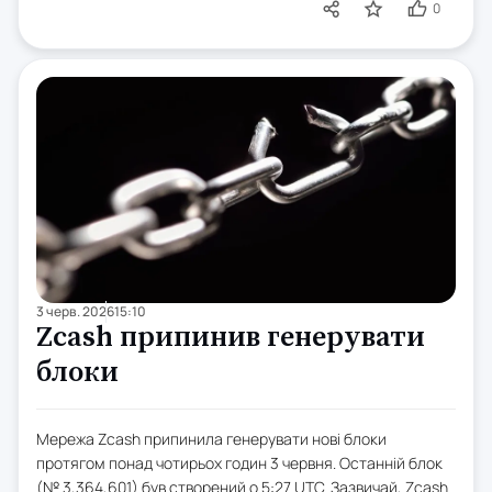
0
3 черв. 2026
15:10
Zcash припинив генерувати
блоки
Мережа Zcash припинила генерувати нові блоки
протягом понад чотирьох годин 3 червня. Останній блок
(№ 3,364,601) був створений о 5:27 UTC. Зазвичай, Zcash