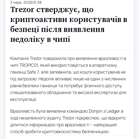
3 черв. 2026
15:38
Trezor стверджує, що
криптоактиви користувачів в
безпеці після виявлення
недоліку в чипі
Компанія Trezor повідомила про виявлення вразливості в
чипі TROPIC01, який використовується в апаратному
гаманці Safe 7, але запевнила, що кошти користувачів не
під загрозою. Недолік впливає лише на один з численних
рівнів безпеки гаманця та потребує фізичного доступу,
спеціалізованого обладнання та високої експертизи для
експлуатації.
Вразливість була виявлена командою Donjon з Ledger в
ході незалежного аудиту. Trezor підкреслює, що відкрито
ділитися інформацією про вразливості – найкращий
спосіб зробити криптоекосистему безпечнішою.