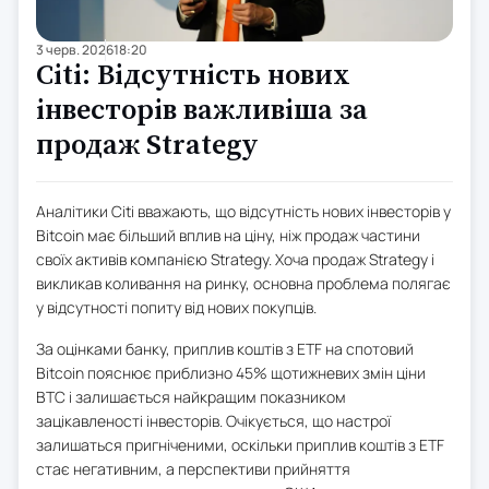
3 черв. 2026
18:20
Citi: Відсутність нових
інвесторів важливіша за
продаж Strategy
Аналітики Citi вважають, що відсутність нових інвесторів у
Bitcoin має більший вплив на ціну, ніж продаж частини
своїх активів компанією Strategy. Хоча продаж Strategy і
викликав коливання на ринку, основна проблема полягає
у відсутності попиту від нових покупців.
За оцінками банку, приплив коштів з ETF на спотовий
Bitcoin пояснює приблизно 45% щотижневих змін ціни
BTC і залишається найкращим показником
зацікавленості інвесторів. Очікується, що настрої
залишаться пригніченими, оскільки приплив коштів з ETF
стає негативним, а перспективи прийняття