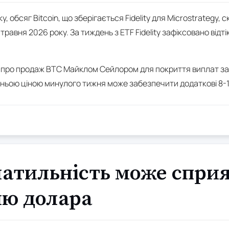
, обсяг Bitcoin, що зберігається Fidelity для Microstrategy, 
 травня 2026 року. За тиждень з ETF Fidelity зафіксовано відті
 про продаж BTC Майклом Сейлором для покриття виплат за 
дньою ціною минулого тижня може забезпечити додаткові 8-10
латильність може спри
ю долара