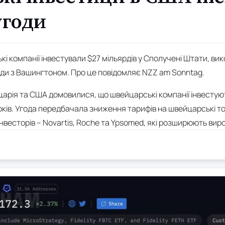
угоди
ькі компанії інвестували $27 мільярдів у Сполучені Штати, в
годи з Вашингтоном. Про це повідомляє NZZ am Sonntag.
царія та США домовилися, що швейцарські компанії інвестую
ків. Угода передбачала зниження тарифів на швейцарські тов
інвесторів – Novartis, Roche та Ypsomed, які розширюють ви