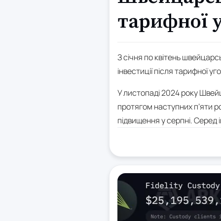
тарифної 
З січня по квітень швейцарс
інвестиції після тарифної у
У листопаді 2024 року Швей
протягом наступних п’яти ро
підвищення у серпні. Серед 