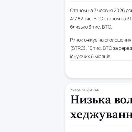
Станом на 7 червня 2026 року
417.82 тис. BTC станом на 31
близько 3 тис. BTC.
Ринок очікує на оголошення
(STRC). 15 тис. BTC за сере
існуючих 6 місяців.
7 черв. 2026
11:46
Низька во
хеджуванн