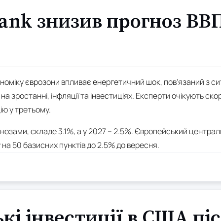
ank знизив прогноз ВВ
кономіку єврозони впливає енергетичний шок, пов'язаний з с
а зростанні, інфляції та інвестиціях. Експерти очікують ско
ію у третьому.
огнозами, складе 3.1%, а у 2027 – 2.5%. Європейський централ
на 50 базисних пунктів до 2.5% до вересня.
і інвестиції в США пі