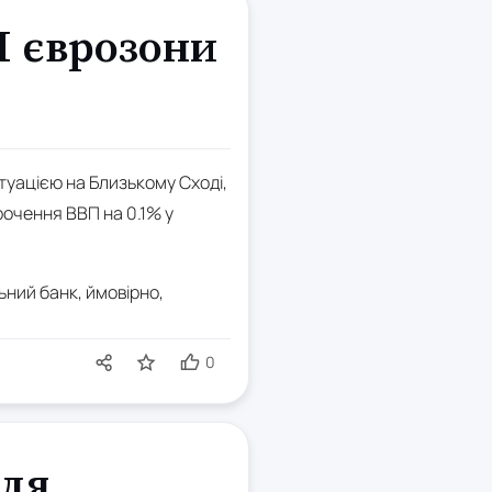
П єврозони
итуацією на Близькому Сході,
рочення ВВП на 0.1% у
ьний банк, ймовірно,
0
сля