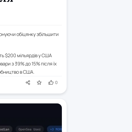
иконуючи обіцянку збільшити
ть $200 мільярдів у США
ари з 39% до 15% після їх
робництво в США.
0