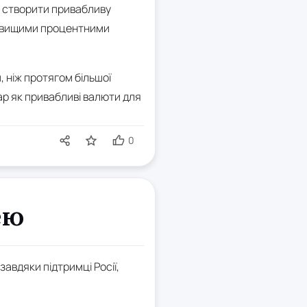
е створити привабливу
а вищими процентними
, ніж протягом більшої
ар як привабливі валюти для
0
ею
завдяки підтримці Росії,