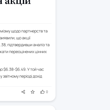
я акцій
тимізму щодо партнерств та
виявили, що акції
.38, підтвердивши аналіз та
кати переоцінених цінних
до $6.38-$6.49. У той час
у звітному періоді дохід
0