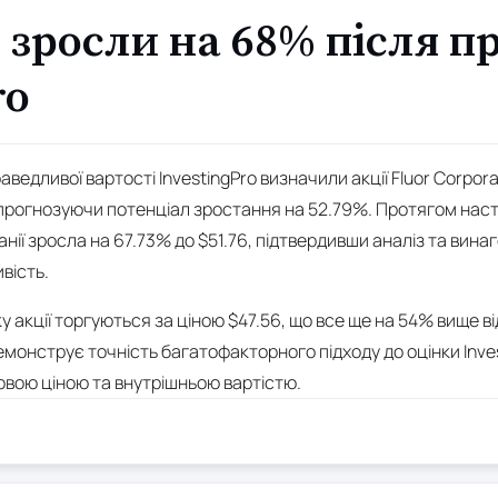
r зросли на 68% після п
ro
раведливої вартості InvestingPro визначили акції Fluor Corpor
, прогнозуючи потенціал зростання на 52.79%. Протягом насту
нії зросла на 67.73% до $51.76, підтвердивши аналіз та винаг
вість.
 акції торгуються за ціною $47.56, що все ще на 54% вище в
емонструє точність багатофакторного підходу до оцінки Inve
овою ціною та внутрішньою вартістю.