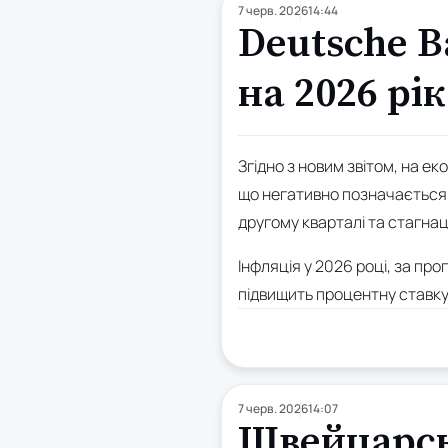
7 черв. 2026
14:44
Deutsche B
на 2026 рік
Згідно з новим звітом, на е
що негативно позначається н
другому кварталі та стагнац
Інфляція у 2026 році, за пр
підвищить процентну ставку 
7 черв. 2026
14:07
Швейцарськ