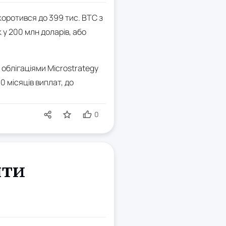
скоротився до 399 тис. BTC з
к у 200 млн доларів, або
облігаціями Microstrategy
 місяців виплат, до
0
яти