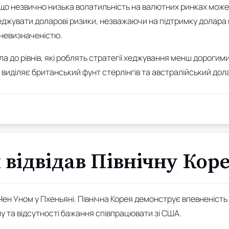
що незвично низька волатильність на валютних ринках мож
хеджувати доларові ризики, незважаючи на підтримку долар
 невизначеністю.
 до рівнів, які роблять стратегії хеджування менш дорогими
 виділяє британський фунт стерлінгів та австралійський дол
н відвідав Північну Кор
Чен Уном у Пхеньяні. Північна Корея демонструє впевненість 
у та відсутності бажання співпрацювати зі США.