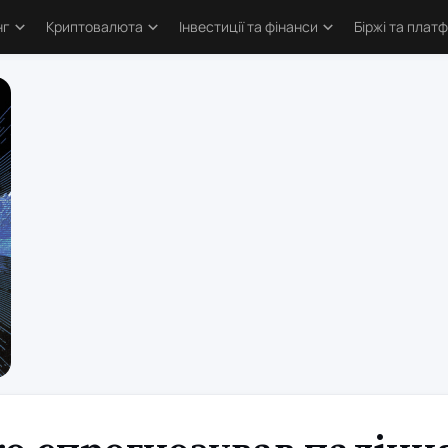
нг
Криптовалюта
Інвестиції та фінанси
Біржі та плат
тика
Основи криптовалют
Основи інвестування
Криптобіржі
и трейдингу
Bitcoin
Облігації та деривативи
Форекс бро
логія трейдинга
Альткоїни та токени
Фондовий ринок
Торгові пл
ві стратегії
Defi та Web3
Метали
атори
Аірдропи та ретродропи
рси
Криптогаманці