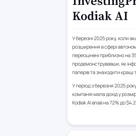
InvestingP
Kodiak AI
У березні 2025 року, коли ак
розширення в сфері автономн
переоцінені приблизно на 35
продемонструвавши, як інфо
паперів та знаходити кращі 
У період з березня 2025 року
компанія мала дохід у розмір
Kodiak AI впав на 72% до $4.