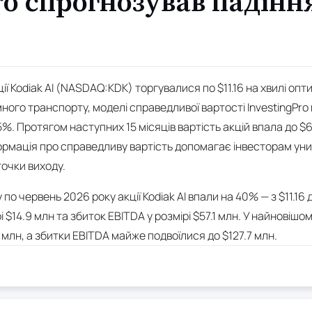
ro спрогнозував падінн
ції Kodiak AI (NASDAQ:KDK) торгувалися по $11.16 на хвилі оп
ого транспорту, моделі справедливої вартості InvestingPro 
%. Протягом наступних 15 місяців вартість акцій впала до $6
рмація про справедливу вартість допомагає інвесторам уни
точки виходу.
 по червень 2026 року акції Kodiak AI впали на 40% — з $11.16 
і $14.9 млн та збиток EBITDA у розмірі $57.1 млн. У найновішом
2 млн, а збитки EBITDA майже подвоїлися до $127.7 млн.