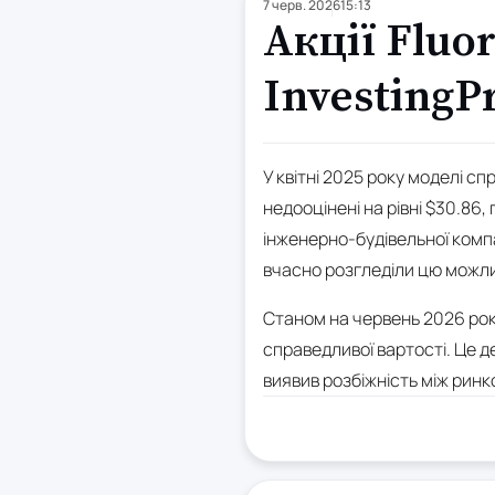
7 черв. 2026
15:13
Акції Fluo
InvestingP
У квітні 2025 року моделі сп
недооцінені на рівні $30.86
інженерно-будівельної компа
вчасно розгледіли цю можли
Станом на червень 2026 року
справедливої вартості. Це д
виявив розбіжність між ринк