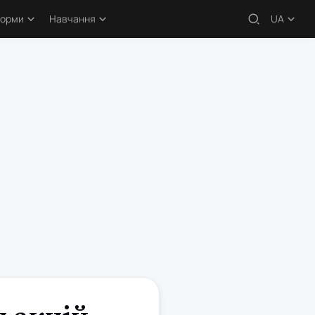
форми
Навчання
UA
 – огляди
Навчальні статті
кери
Безкоштовні курси
атформи