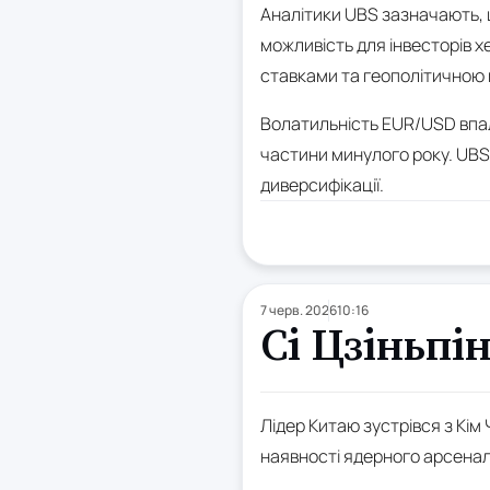
Аналітики UBS зазначають, 
можливість для інвесторів 
ставками та геополітичною
Волатильність EUR/USD впала
частини минулого року. UBS
диверсифікації.
7 черв. 2026
10:16
Сі Цзіньпі
Лідер Китаю зустрівся з Кім 
наявності ядерного арсенал