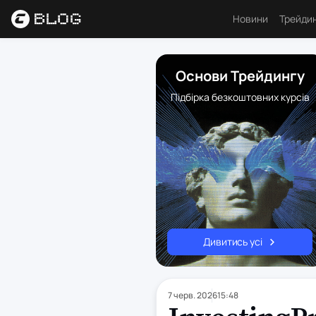
Новини
Трейди
Аналі
Основи Трейдингу
Основ
Підбірка безкоштовних курсів
Психо
Торго
Індик
Ресу
Дивитись усі
7 черв. 2026
15:48