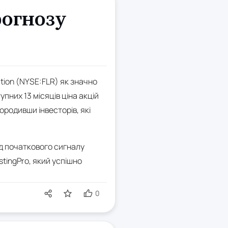
рогнозу
ation (NYSE:FLR) як значно
пних 13 місяців ціна акцій
ородивши інвесторів, які
ід початкового сигналу
stingPro, який успішно
0