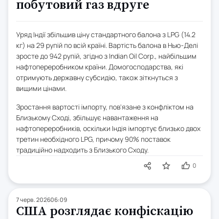
побутовий газ вдруге
Уряд Індії збільшив ціну стандартного балона з LPG (14.2
кг) на 29 рупій по всій країні. Вартість балона в Нью-Делі
зросте до 942 рупій, згідно з Indian Oil Corp., найбільшим
нафтопереробником країни. Домогосподарства, які
отримують державну субсидію, також зіткнуться з
вищими цінами.
Зростання вартості імпорту, пов'язане з конфліктом на
Близькому Сході, збільшує навантаження на
нафтопереробників, оскільки Індія імпортує близько двох
третин необхідного LPG, причому 90% поставок
традиційно надходить з Близького Сходу.
0
7 черв. 2026
06:09
США розглядає конфіскацію