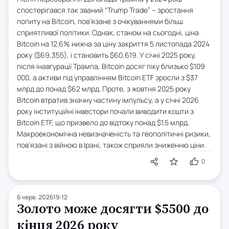
спостерігався так званий “Trump Trade” – зростання
попиту на Bitcoin, пов’язане з очікуваннями більш
сприятливої політики. Однак, станом на сьогодні, ціна
Bitcoin на 12.6% нижча за ціну закриття 5 листопада 2024
року ($69,355), і становить $60,619. У січні 2025 року,
після інавгурації Трампа, Bitcoin досяг піку близько $109
000, а активи під управлінням Bitcoin ETF зросли з $37
млрд до понад $62 млрд. Проте, з жовтня 2025 року
Bitcoin втратив значну частину імпульсу, а у січні 2026
року інституційні інвестори почали виводити кошти з
Bitcoin ETF, що призвело до відтоку понад $1.5 млрд.
Макроекономічна невизначеність та геополітичні ризики,
пов’язані з війною в Ірані, також сприяли зниженню ціни.
0
6 черв. 2026
19:12
Золото може досягти $5500 до
кінця 2026 року