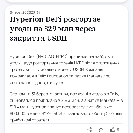
6 черв. 2026
23:34
Hyperion DeFi розгортає
угоди на $29 млн через
закриття USDH
Hyperion DeFi (NASDAQ: HYPD) припиняє дві найбільші
угоди щодо розгортання токенів HYPE після оголошення
про закриття стабільної монети USDH. Компанія
домовилася з Felix Foundation та Native Markets про
розірвання відповідних угод.
Станом на 31 березня, активи, пов'язані з угодою з Felix,
оцінювалися приблизно в $18.3 млн, а з Native Markets — в
$10.4 млн. Hyperion планує перерозподілити близько
800,000 токенів HYPE (40% від загального обсягу) в більш
прибуткові стратегії.
0