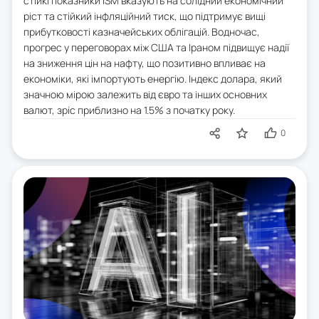
стійкі показники ISM вказують на солідний економічний
ріст та стійкий інфляційний тиск, що підтримує вищі
прибутковості казначейських облігацій. Водночас,
прогрес у переговорах між США та Іраном підвищує надії
на зниження цін на нафту, що позитивно впливає на
економіки, які імпортують енергію. Індекс долара, який
значною мірою залежить від євро та інших основних
валют, зріс приблизно на 1.5% з початку року.
0