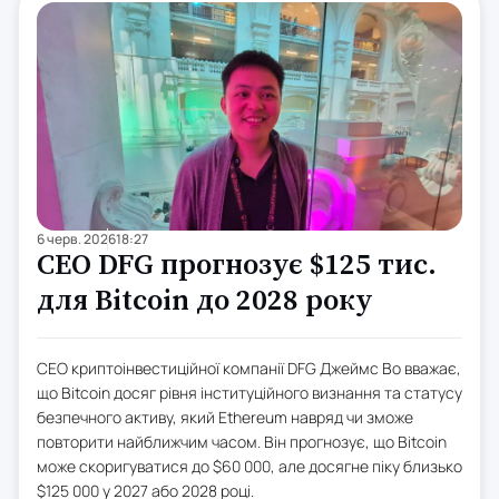
6 черв. 2026
18:27
CEO DFG прогнозує $125 тис.
для Bitcoin до 2028 року
CEO криптоінвестиційної компанії DFG Джеймс Во вважає,
що Bitcoin досяг рівня інституційного визнання та статусу
безпечного активу, який Ethereum навряд чи зможе
повторити найближчим часом. Він прогнозує, що Bitcoin
може скоригуватися до $60 000, але досягне піку близько
$125 000 у 2027 або 2028 році.