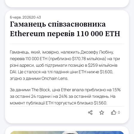
6 черв. 2026
20:43
Гаманець співзасновника
Ethereum перевів 110 000 ETH
Гаманець, який, імовірно, належить Джозефу Любіну,
перевів 110 000 ETH (приблизно $170.78 мільйона) на три
різні адреси, щоб підтримати позицію в $259 мільйонів
DAI. Це сталося на тлі падіння ціни ETH нижче $1,600,
згідно з даними Onchain Lens.
За даними The Block, ціна Ether впала приблизно на 1.5%
за останні 24 години і на 24% за останній тиждень. На
момент публікації ETH торгується близько $1,560.
0