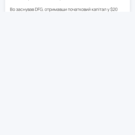
Во заснував DFG, отримавши початковий капітал у $20
млн від своєї матері. Сьогодні компанія управляє
активами на суму понад $1 млрд. Він також висловив
незгоду з прогнозом Тома Лі про те, що Ether досягне
$250 000, аргументуючи це тим, що вартість Ethereum
розмивається активністю в мережах Layer-2.
0