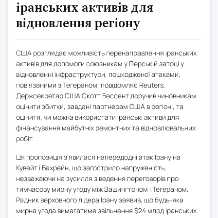
іранських активів для
відновлення регіону
США розглядає можливість перенаправлення іранських
активів для допомоги союзникам у Перській затоці у
відновленні інфраструктури, пошкодженої атаками,
пов'язаними з Тегераном, повідомляє Reuters.
Держсекретар США Скотт Бессент доручив чиновникам
оцінити збитки, завдані партнерам США в регіоні, та
оцінити, чи можна використати іранські активи для
фінансування майбутніх ремонтних та відновлювальних
робіт.
Ця пропозиція з'явилася напередодні атак Ірану на
Кувейт і Бахрейн, що загострило напруженість,
незважаючи на зусилля з ведення переговорів про
тимчасову мирну угоду між Вашингтоном і Тегераном.
Радник верховного лідера Ірану заявив, що будь-яка
мирна угода вимагатиме звільнення $24 млрд іранських