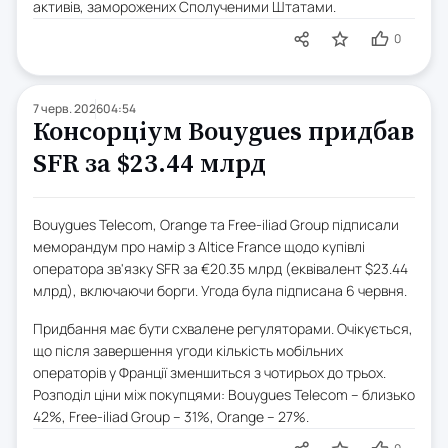
активів, заморожених Сполученими Штатами.
0
7 черв. 2026
04:54
Консорціум Bouygues придбав
SFR за $23.44 млрд
Bouygues Telecom, Orange та Free-iliad Group підписали
меморандум про намір з Altice France щодо купівлі
оператора зв'язку SFR за €20.35 млрд (еквівалент $23.44
млрд), включаючи борги. Угода була підписана 6 червня.
Придбання має бути схвалене регуляторами. Очікується,
що після завершення угоди кількість мобільних
операторів у Франції зменшиться з чотирьох до трьох.
Розподіл ціни між покупцями: Bouygues Telecom – близько
42%, Free-iliad Group – 31%, Orange – 27%.