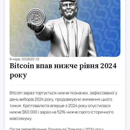
6 черв. 2026
20:12
Bitcoin впав нижче рівня 2024
року
Bitcoin зараз торгується нижче позначки, зафіксованої у
день виборів 2024 року, продовжуючи зниження цього
тижня. Кріптовалюта вперше з 2024 року опустилася
нижче $60 000 і зараз на 52% нижче свого історичного
максимуму.
Після переобрання Дональда Трампа у 2024 році