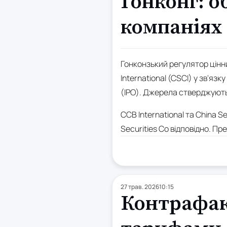
Гонконг: 
компаніях
Гонконзький регулятор цінних
International (CSCI) у зв'я
(IPO). Джерела стверджують, 
CCB International та China S
Securities Co відповідно. П
27 трав. 2026
10:15
Контрафакт