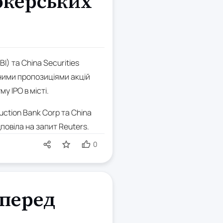
окерських
I) та China Securities
чними пропозиціями акцій
у IPO в місті.
uction Bank Corp та China
повіла на запит Reuters.
0
 перед