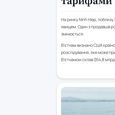
тарифами
На ринку Ninh Hiep, поблиз
явищем. Один з продавців роз
змінюється.
В'єтнам визнано США країн
розслідування, яке може при
В'єтнамом склав $54,8 млрд