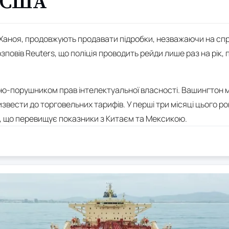
 США
у Ханоя, продовжують продавати підробки, незважаючи на сп
повів Reuters, що поліція проводить рейди лише раз на рік, 
ою-порушником прав інтелектуальної власності. Вашингтон
звести до торговельних тарифів. У перші три місяці цього ро
, що перевищує показники з Китаєм та Мексикою.