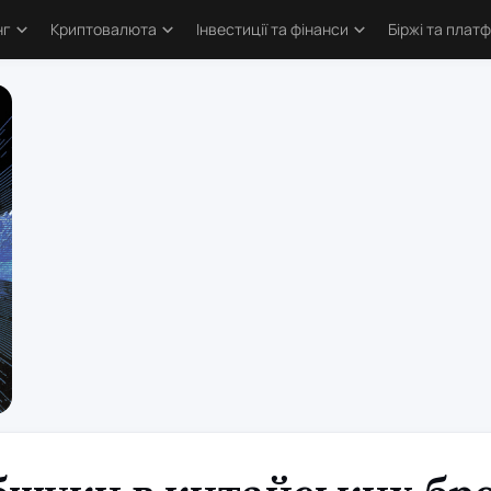
нг
Криптовалюта
Інвестиції та фінанси
Біржі та плат
тика
Основи криптовалют
Основи інвестування
Криптобіржі
и трейдингу
Bitcoin
Облігації та деривативи
Форекс бро
логія трейдинга
Альткоїни та токени
Фондовий ринок
Торгові пл
ві стратегії
Defi та Web3
Метали
атори
Аірдропи та ретродропи
рси
Криптогаманці