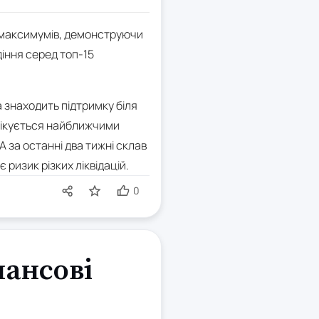
их максимумів, демонструючи
діння серед топ-15
а знаходить підтримку біля
 очікується найближчими
 за останні два тижні склав
ризик різких ліквідацій.
0
нансові