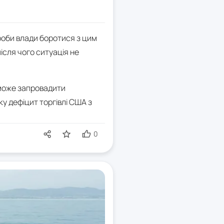
роби влади боротися з цим
після чого ситуація не
 може запровадити
ку дефіцит торгівлі США з
0