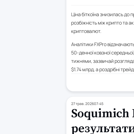
Ціна біткоїна знизилась до 
розбіжність між крипто та а
криптовалют.
Аналітики FXPro відзначають
50-денної ковзної середньої
тижнями, зазвичай розглядає
$1.74 млрд, а роздрібні тре
27 трав. 2026
07:45
Soquimich 
результати