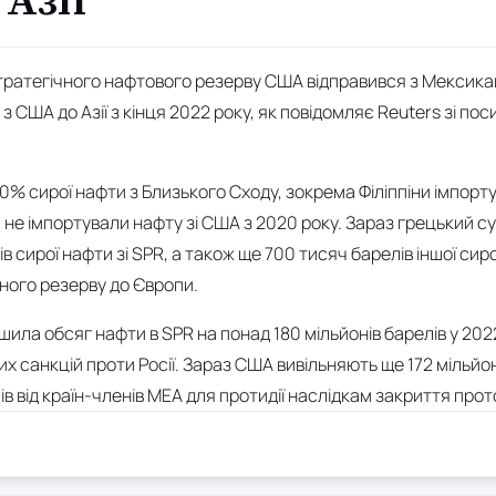
 Азії
тратегічного нафтового резерву США відправився з Мексиканс
 США до Азії з кінця 2022 року, як повідомляє Reuters зі пос
0% сирої нафти з Близького Сходу, зокрема Філіппіни імпорту
іни не імпортували нафту зі США з 2020 року. Зараз грецький 
в сирої нафти зі SPR, а також ще 700 тисяч барелів іншої сир
чного резерву до Європи.
ила обсяг нафти в SPR на понад 180 мільйонів барелів у 202
х санкцій проти Росії. Зараз США вивільняють ще 172 мільй
ів від країн-членів МЕА для протидії наслідкам закриття про