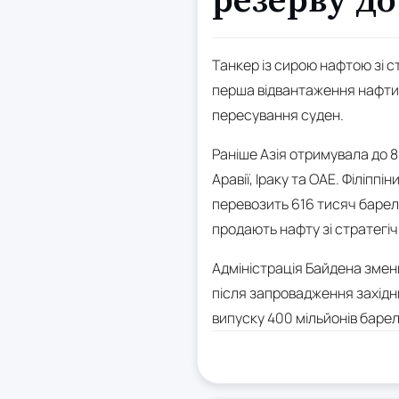
резерву до
Танкер із сирою нафтою зі с
перша відвантаження нафти з
пересування суден.
Раніше Азія отримувала до 8
Аравії, Іраку та ОАЕ. Філіпп
перевозить 616 тисяч барелі
продають нафту зі стратегі
Адміністрація Байдена зменш
після запровадження західни
випуску 400 мільйонів барел