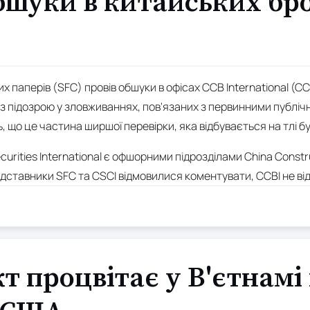
обшуки в китайських бр
 паперів (SFC) провів обшуки в офісах CCB International (CCB
зку з підозрою у зловживаннях, пов'язаних з первинними публі
що це частина ширшої перевірки, яка відбувається на тлі бум
ecurities International є офшорними підрозділами China Constr
редставники SFC та CSCI відмовилися коментувати, CCBI не від
 процвітає у В'єтнамі