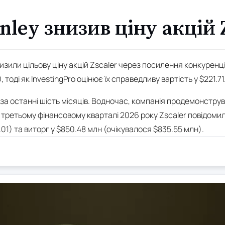
nley знизив ціну акцій 
изили цільову ціну акцій Zscaler через посилення конкуренці
 тоді як InvestingPro оцінює їх справедливу вартість у $221.71
% за останні шість місяців. Водночас, компанія продемонст
У третьому фінансовому кварталі 2026 року Zscaler повідомил
1.01) та виторг у $850.48 млн (очікувалося $835.55 млн).