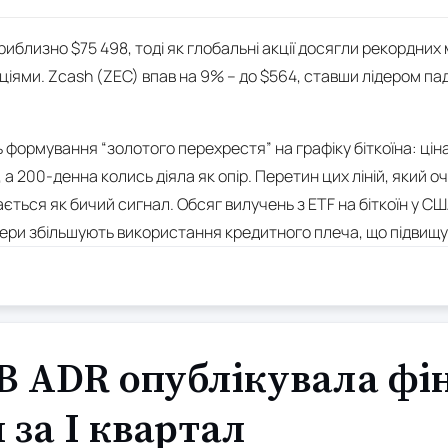
приблизно $75 498, тоді як глобальні акції досягли рекордн
кціями. Zcash (ZEC) впав на 9% – до $564, ставши лідером па
 формування “золотого перехрестя” на графіку біткоїна: цін
, а 200-денна колись діяла як опір. Перетин цих ліній, який
ться як бичий сигнал. Обсяг вилучень з ETF на біткоїн у США
йдери збільшують використання кредитного плеча, що підвищує 
B ADR опублікувала фі
 за I квартал