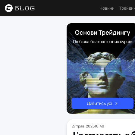
Новини
Трейди
Аналі
Основи Трейдингу
Основ
Підбірка безкоштовних курсів
Психо
Торго
Індик
Ресу
Дивитись усі
27 трав. 2026
10:40