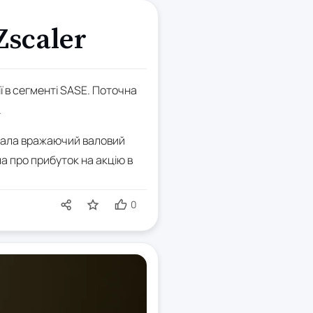
Zscaler
ї в сегменті SASE. Поточна
.
рувала вражаючий валовий
а про прибуток на акцію в
0