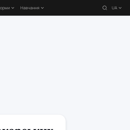
форми
Навчання
UA
 – огляди
Навчальні статті
кери
Безкоштовні курси
атформи