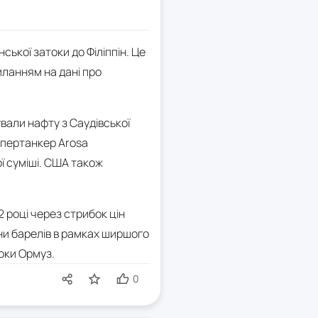
ької затоки до Філіппін. Це
иланням на дані про
вали нафту з Саудівської
супертанкер Arosa
ої суміші. США також
2 році через стрибок цін
они барелів в рамках ширшого
токи Ормуз.
0